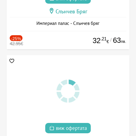
Слънчев Бряг
Империал палас - Слънчев бряг
-25%
.21
63
32
/
лв.
€
42.95€
виж офертата