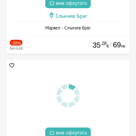
виж офертата
Слънчев Бряг
Марвел - Слънчев бряг
-30%
.28
69
35
/
лв.
€
50.11€
виж офертата