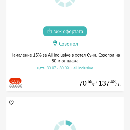
виж офертата
Созопол
Намаление 15% за All Inclusive в хотел Съни, Созопол на
50 м от плажа
Дата: 30.07 - 30.09 + all inclusive
-15%
.55
.98
70
137
/
€
лв.
83.00€