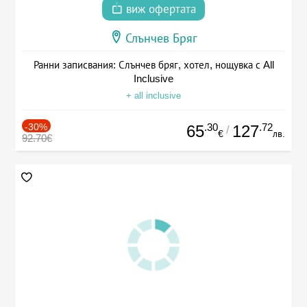
виж офертата
Слънчев Бряг
Ранни записвания: Слънчев бряг, хотел, нощувка с All
Inclusive
+ all inclusive
-30%
.30
.72
65
127
/
€
лв.
92.70€