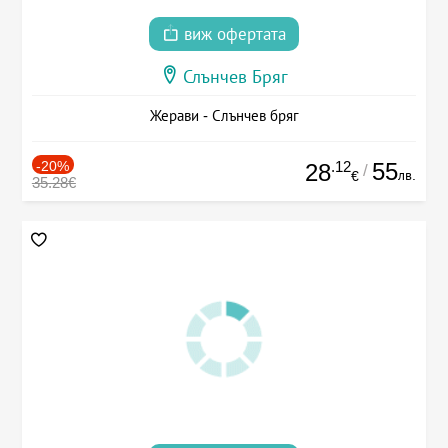
виж офертата
Слънчев Бряг
Жерави - Слънчев бряг
-20%
.12
55
28
/
лв.
€
35.28€