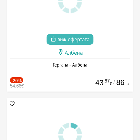
виж офертата
Албена
Гергана - Албена
-20%
.97
86
43
/
лв.
€
54.66€