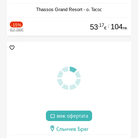
Thassos Grand Resort - о. Тасос
-15%
.17
104
53
/
лв.
€
62.38€
виж офертата
Слънчев Бряг