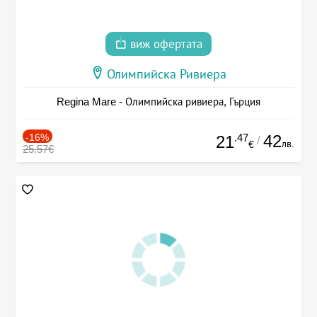
виж офертата
Олимпийска Ривиера
Regina Mare - Олимпийска ривиера, Гърция
-16%
.47
42
21
/
лв.
€
25.57€