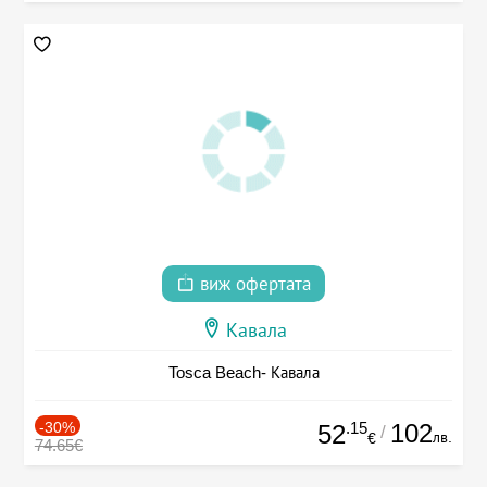
виж офертата
Кавала
Tosca Beach- Кавала
-30%
.15
102
52
/
лв.
€
74.65€