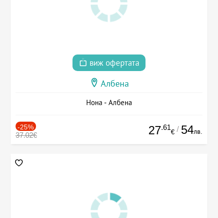
виж офертата
Албена
Нона - Албена
-25%
.61
54
27
/
лв.
€
37.02€