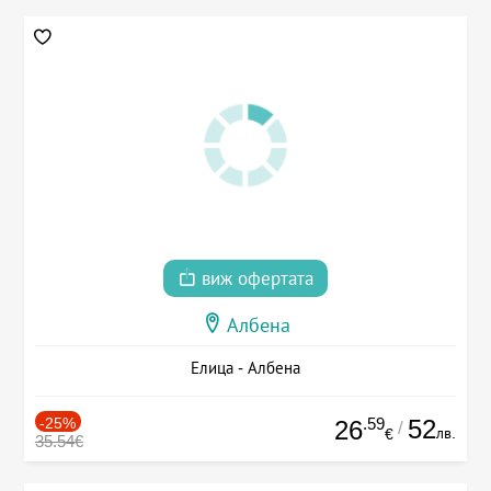
виж офертата
Албена
Елица - Албена
-25%
.59
52
26
/
лв.
€
35.54€