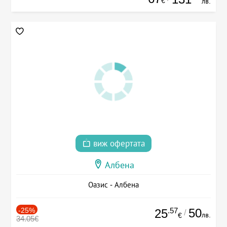
€
лв.
виж офертата
Албена
Оазис - Албена
-25%
.57
50
25
/
лв.
€
34.05€