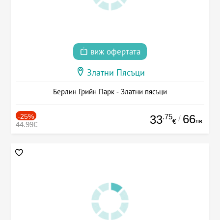
виж офертата
Златни Пясъци
Берлин Грийн Парк - Златни пясъци
-25%
.75
66
33
/
лв.
€
44.99€