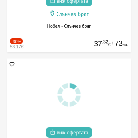
виж офертата
Слънчев Бряг
Нобел - Слънчев бряг
-30%
.32
73
37
/
лв.
€
53.17€
виж офертата