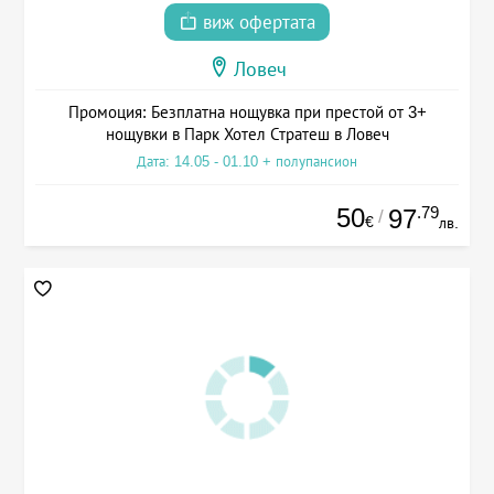
виж офертата
Ловеч
Промоция: Безплатна нощувка при престой от 3+
нощувки в Парк Хотел Стратеш в Ловеч
Дата: 14.05 - 01.10 + полупансион
50
.79
97
/
€
лв.