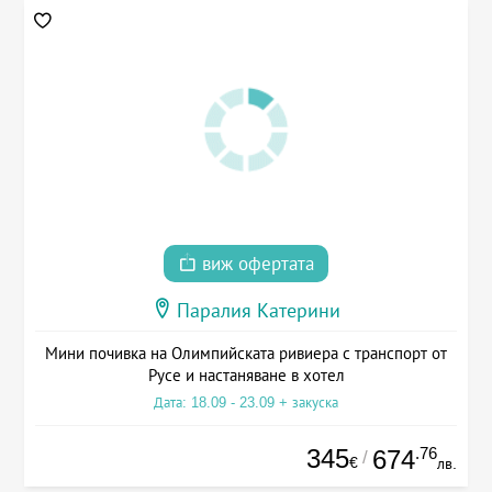
виж офертата
Паралия Катерини
Мини почивка на Олимпийската ривиера с транспорт от
Русе и настаняване в хотел
Дата: 18.09 - 23.09 + закуска
345
.76
674
/
€
лв.