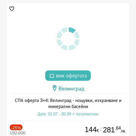
виж офертата
Велинград
СПА оферта 3=4: Велинград - нощувки, изхранване и
минерални басейни
Дата: 01.07 - 30.09 + полупансион
-25%
144
.64
281
/
€
лв.
192.00€