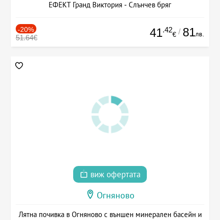
ЕФЕКТ Гранд Виктория - Слънчев бряг
-20%
.42
81
41
/
лв.
€
51.64€
виж офертата
Огняново
Лятна почивка в Огняново с външен минерален басейн и