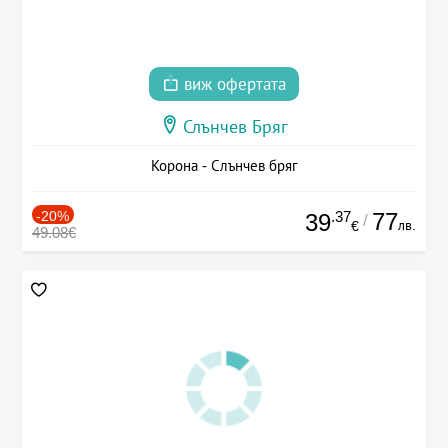
виж офертата
Слънчев Бряг
Корона - Слънчев бряг
-20%
.37
77
39
/
лв.
€
49.08€