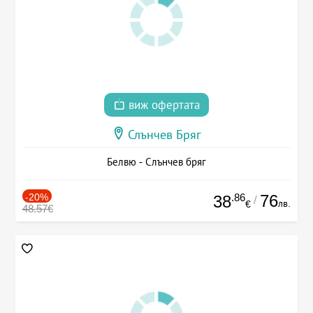
виж офертата
Слънчев Бряг
Белвю - Слънчев бряг
-20%
.86
76
38
/
лв.
€
48.57€