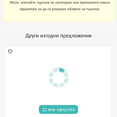
Моля, опитайте търсене по категория или премахнете някои
параметри за да се разшири обхвата на търсене.
Други изгодни предложения
виж офертата