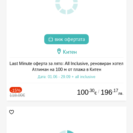
виж офертата
Китен
Last Minute оферта за лято: All Inclusive, реновиран хотел
Атлиман на 100 м от плажа в Китен
Дата: 01.06 - 29.09 + all inclusive
-15%
.30
.17
100
196
/
€
лв.
118.00€