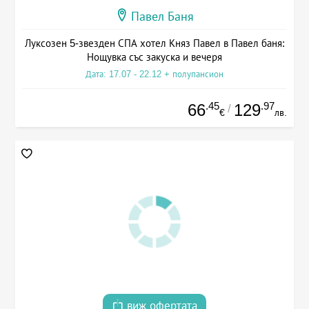
Павел Баня
Луксозен 5-звезден СПА хотел Княз Павел в Павел баня:
Нощувка със закуска и вечеря
Дата: 17.07 - 22.12 + полупансион
.45
.97
66
129
/
€
лв.
виж офертата