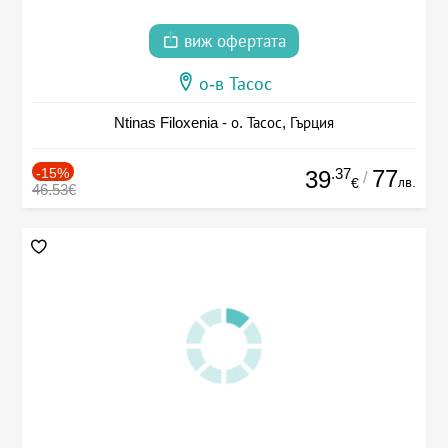
виж офертата
о-в Тасос
Ntinas Filoxenia - о. Тасос, Гърция
-15%
.37
77
39
/
лв.
€
46.53€