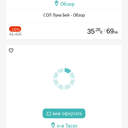
Обзор
СОЛ Луна Бей - Обзор
-15%
.28
69
35
/
лв.
€
41.42€
виж офертата
о-в Тасос