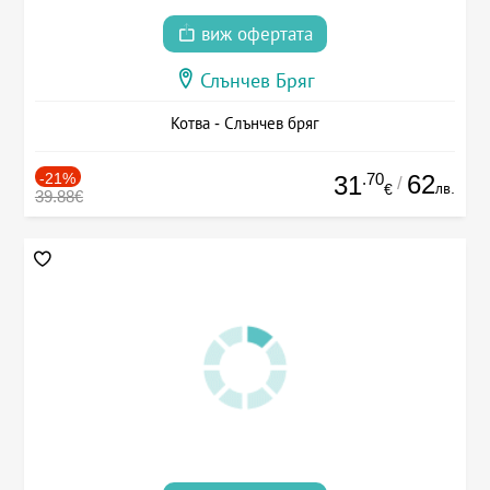
виж офертата
Слънчев Бряг
Котва - Слънчев бряг
-21%
.70
62
31
/
лв.
€
39.88€