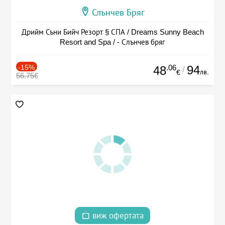
Слънчев Бряг
Дрийм Съни Бийч Резорт § СПА / Dreams Sunny Beach
Resort and Spa / - Слънчев бряг
-15%
.06
94
48
/
лв.
€
56.75€
виж офертата