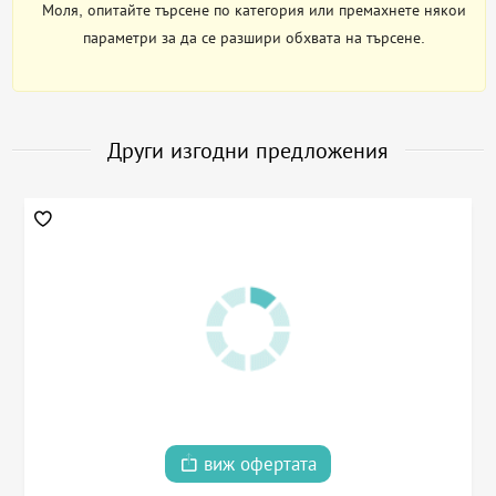
Моля, опитайте търсене по категория или премахнете някои
параметри за да се разшири обхвата на търсене.
Други изгодни предложения
виж офертата