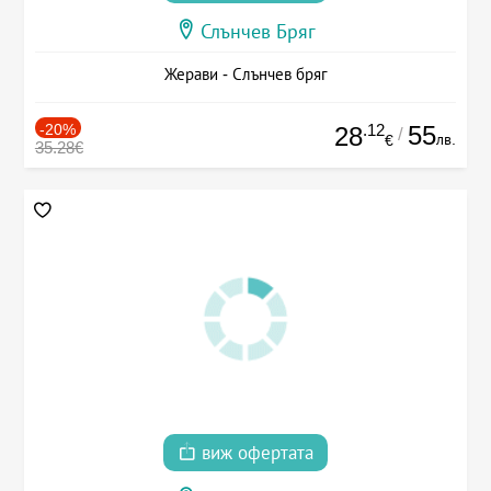
Слънчев Бряг
Жерави - Слънчев бряг
-20%
.12
55
28
/
лв.
€
35.28€
виж офертата