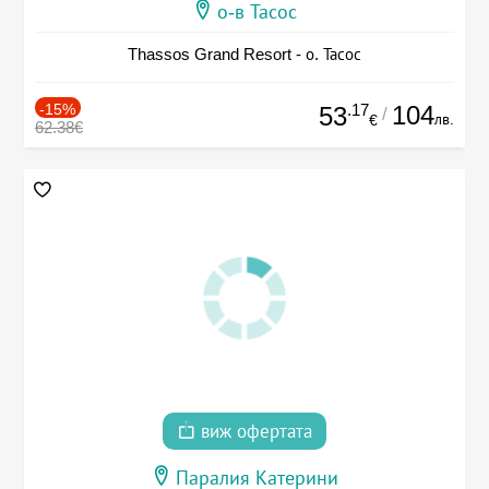
о-в Тасос
Thassos Grand Resort - о. Тасос
-15%
.17
104
53
/
лв.
€
62.38€
виж офертата
Паралия Катерини