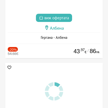
виж офертата
Албена
Гергана - Албена
-20%
.97
86
43
/
лв.
€
54.66€