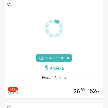
виж офертата
Албена
Елица - Албена
-25%
.59
52
26
/
лв.
€
35.54€