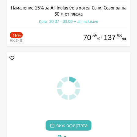
Намаление 15% за All Inclusive в хотел Съни, Созопол на
50 м от плажа
Дата: 30.07 - 30.09 + all inclusive
-15%
.55
.98
70
137
/
€
лв.
83.00€
виж офертата