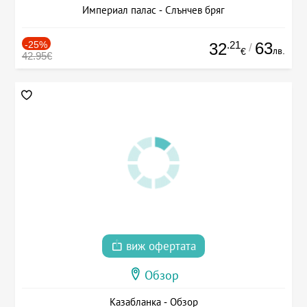
Империал палас - Слънчев бряг
-25%
.21
63
32
/
лв.
€
42.95€
виж офертата
Обзор
Казабланка - Обзор