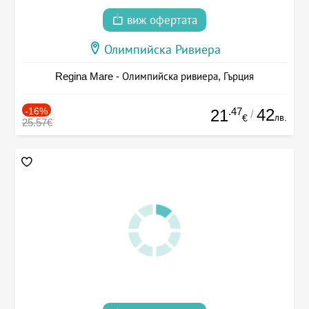
виж офертата
Олимпийска Ривиера
Regina Mare - Олимпийска ривиера, Гърция
-16%
.47
42
21
/
лв.
€
25.57€