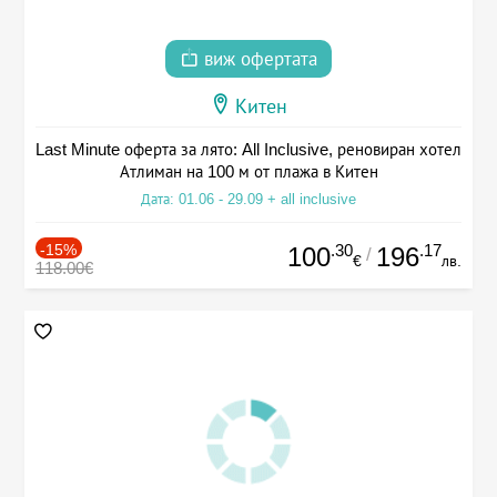
виж офертата
Китен
Last Minute оферта за лято: All Inclusive, реновиран хотел
Атлиман на 100 м от плажа в Китен
Дата: 01.06 - 29.09 + all inclusive
-15%
.30
.17
100
196
/
€
лв.
118.00€