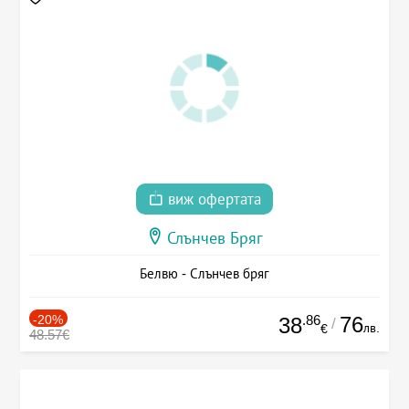
виж офертата
Слънчев Бряг
Белвю - Слънчев бряг
-20%
.86
76
38
/
лв.
€
48.57€