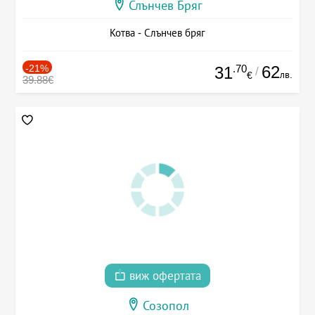
Слънчев Бряг
Котва - Слънчев бряг
-21%
.70
62
31
/
лв.
€
39.88€
виж офертата
Созопол