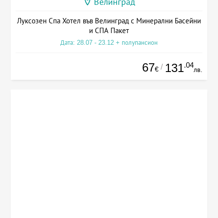
Велинград
Луксозен Спа Хотел във Велинград с Минерални Басейни
и СПА Пакет
Дата: 28.07 - 23.12 + полупансион
67
.04
131
/
€
лв.