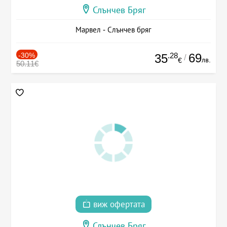
Слънчев Бряг
Марвел - Слънчев бряг
-30%
.28
69
35
/
лв.
€
50.11€
виж офертата
Слънчев Бряг