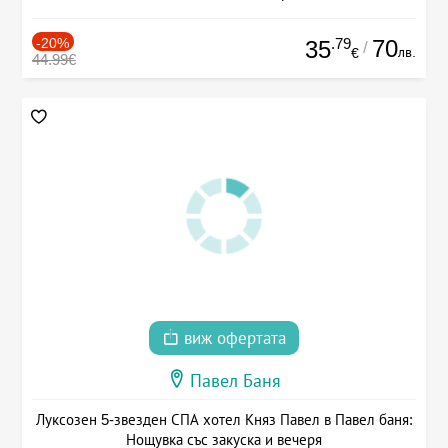
-20%
.79
70
35
/
лв.
€
44.99€
виж офертата
Павел Баня
Луксозен 5-звезден СПА хотел Княз Павел в Павел баня:
Нощувка със закуска и вечеря