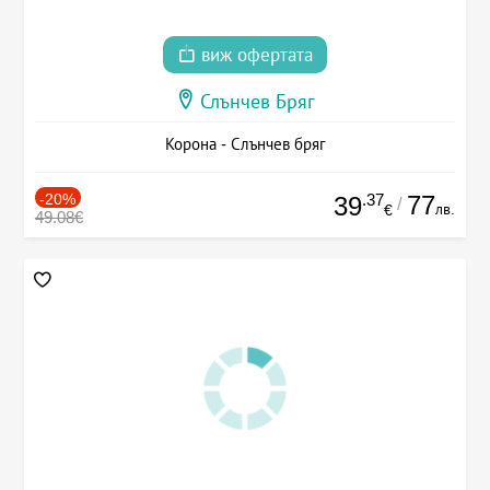
виж офертата
Слънчев Бряг
Корона - Слънчев бряг
-20%
.37
77
39
/
лв.
€
49.08€