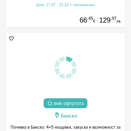
Дата: 17.07 - 22.12 + полупансион
.45
.97
66
129
/
€
лв.
виж офертата
Банско
Почивка в Банско: 4=5 нощувки, закуска и възможност за