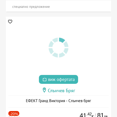
специално предложение
виж офертата
Слънчев Бряг
ЕФЕКТ Гранд Виктория - Слънчев бряг
-20%
.42
81
41
/
лв.
€