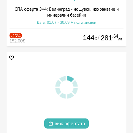
СПА оферта 3=4: Велинград - нощувки, изхранване и
минерални басейни
Дата: 01.07 - 30.09 + полупансион
-25%
144
.64
281
/
€
лв.
192.00€
виж офертата