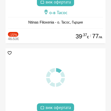
виж офертата
о-в Тасос
Ntinas Filoxenia - о. Тасос, Гърция
-15%
.37
77
39
/
лв.
€
46.53€
виж офертата