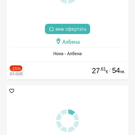
виж офертата
Албена
Нона - Албена
-25%
.61
54
27
/
лв.
€
37.02€