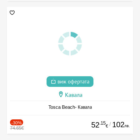
виж офертата
Кавала
Tosca Beach- Кавала
-30%
.15
102
52
/
лв.
€
74.65€