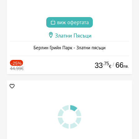
виж офертата
Златни Пясъци
Берлин Грийн Парк - Златни пясъци
-25%
.75
66
33
/
лв.
€
44.99€