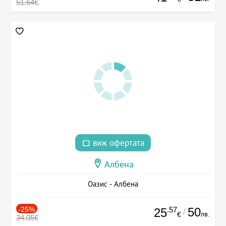
51.64€
виж офертата
Албена
Оазис - Албена
-25%
.57
50
25
/
лв.
€
34.05€