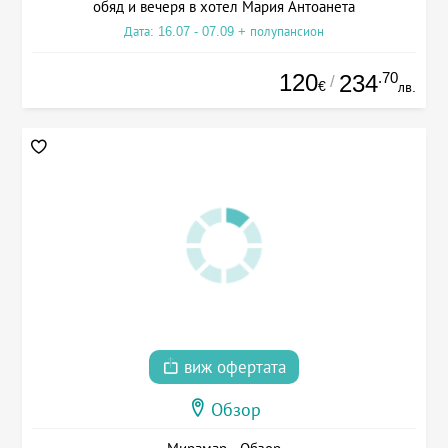
обяд и вечеря в хотел Мария Антоанета
Дата: 16.07 - 07.09 + полупансион
120
.70
234
/
€
лв.
виж офертата
Обзор