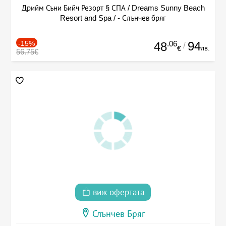
Дрийм Съни Бийч Резорт § СПА / Dreams Sunny Beach
Resort and Spa / - Слънчев бряг
-15%
.06
94
48
/
лв.
€
56.75€
виж офертата
Слънчев Бряг