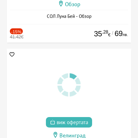
Обзор
СОЛ Луна Бей - Обзор
-15%
.28
69
35
/
лв.
€
41.42€
виж офертата
Велинград