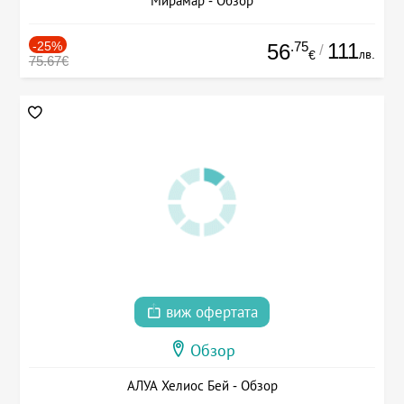
Мирамар - Обзор
-25%
.75
111
56
/
лв.
€
75.67€
виж офертата
Обзор
АЛУА Хелиос Бей - Обзор