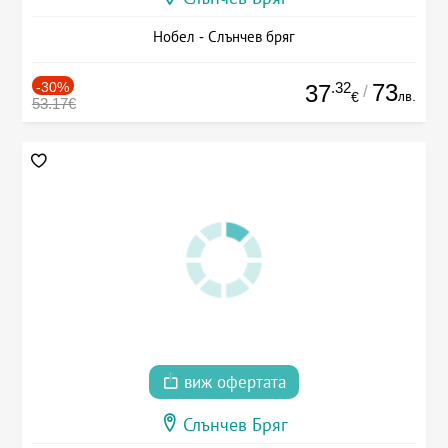
Нобел - Слънчев бряг
-30%
.32
73
37
/
лв.
€
53.17€
виж офертата
Слънчев Бряг