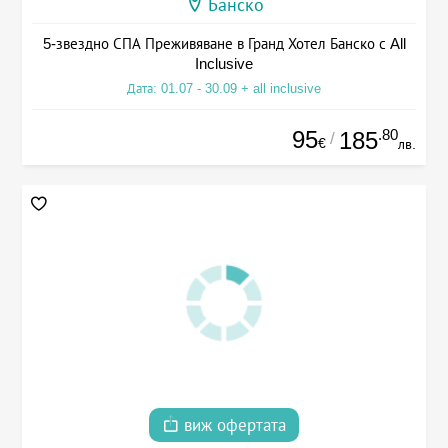
Банско
5-звездно СПА Преживяване в Гранд Хотел Банско с All
Inclusive
Дата: 01.07 - 30.09 + all inclusive
95
.80
185
/
€
лв.
виж офертата