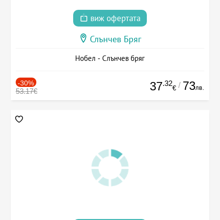
виж офертата
Слънчев Бряг
Нобел - Слънчев бряг
-30%
.32
73
37
/
лв.
€
53.17€