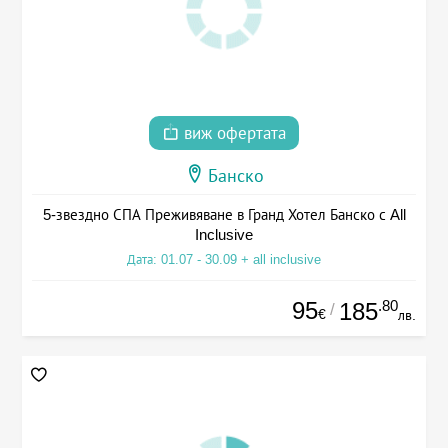
виж офертата
Банско
5-звездно СПА Преживяване в Гранд Хотел Банско с All
Inclusive
Дата: 01.07 - 30.09 + all inclusive
95
.80
185
/
€
лв.