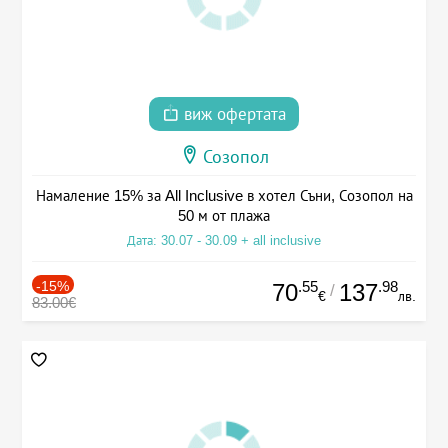
виж офертата
Созопол
Намаление 15% за All Inclusive в хотел Съни, Созопол на
50 м от плажа
Дата: 30.07 - 30.09 + all inclusive
-15%
.55
.98
70
137
/
€
лв.
83.00€