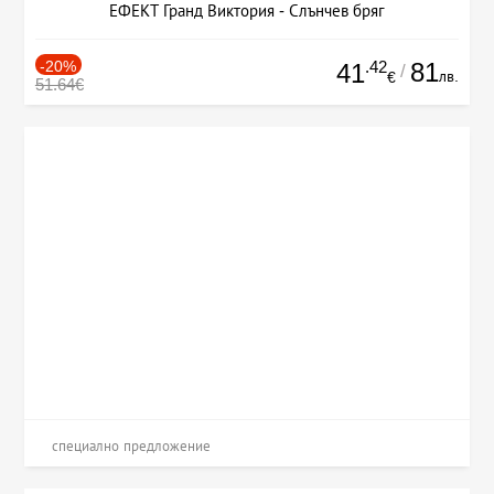
ЕФЕКТ Гранд Виктория - Слънчев бряг
-20%
.42
81
41
/
лв.
€
51.64€
специално предложение