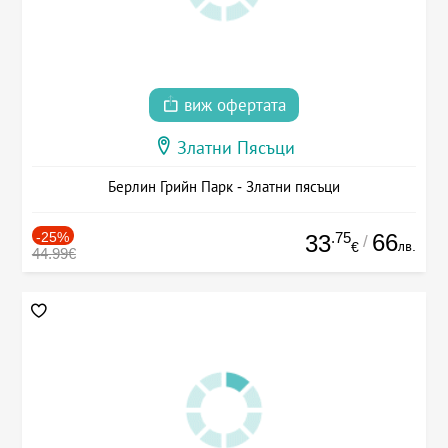
виж офертата
Златни Пясъци
Берлин Грийн Парк - Златни пясъци
-25%
.75
66
33
/
лв.
€
44.99€