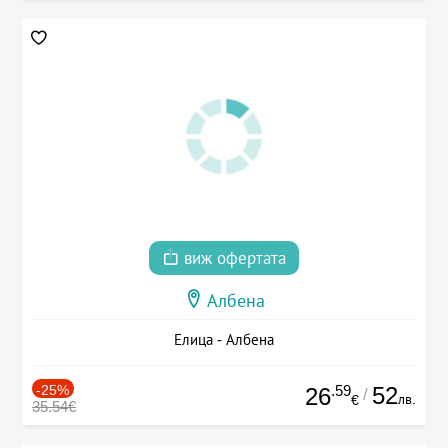
виж офертата
Албена
Елица - Албена
-25%
.59
52
26
/
лв.
€
35.54€