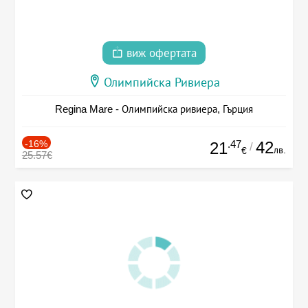
виж офертата
Олимпийска Ривиера
Regina Mare - Олимпийска ривиера, Гърция
-16%
.47
42
21
/
лв.
€
25.57€