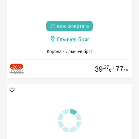
виж офертата
Слънчев Бряг
Корона - Слънчев бряг
-20%
.37
77
39
/
лв.
€
49.08€