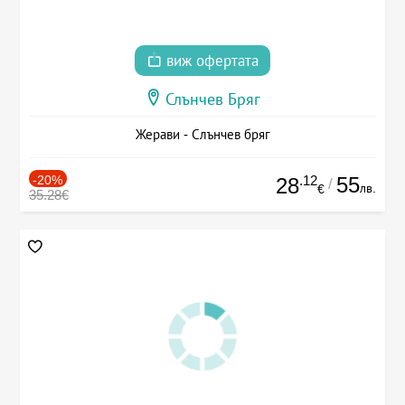
виж офертата
Слънчев Бряг
Жерави - Слънчев бряг
-20%
.12
55
28
/
лв.
€
35.28€