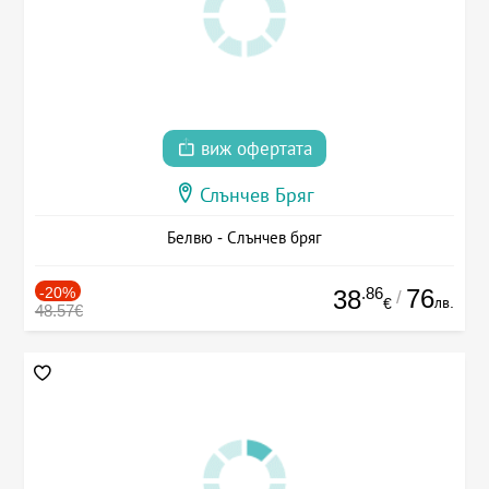
виж офертата
Слънчев Бряг
Белвю - Слънчев бряг
-20%
.86
76
38
/
лв.
€
48.57€