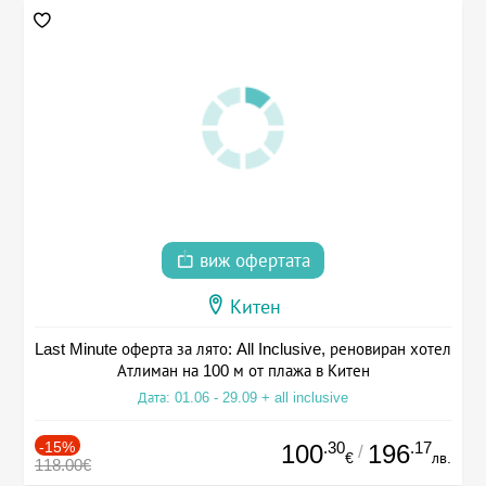
виж офертата
Китен
Last Minute оферта за лято: All Inclusive, реновиран хотел
Атлиман на 100 м от плажа в Китен
Дата: 01.06 - 29.09 + all inclusive
-15%
.30
.17
100
196
/
€
лв.
118.00€