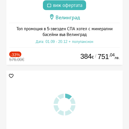
виж офертата
Велинград
Топ промоция в 5-звезден СПА хотел с минерални
басейни във Велинград
Дата: 01.09 - 20.12 + полупансион
-33%
384
.04
751
/
€
лв.
576.00€