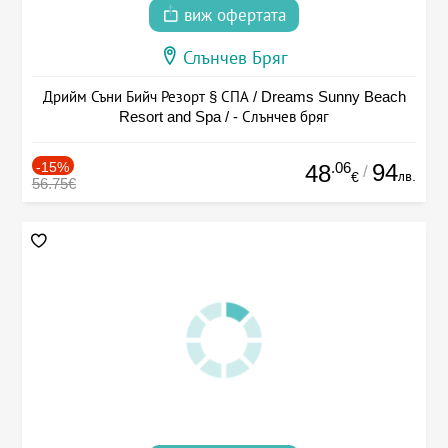
виж офертата
Слънчев Бряг
Дрийм Съни Бийч Резорт § СПА / Dreams Sunny Beach
Resort and Spa / - Слънчев бряг
-15%
.06
94
48
/
лв.
€
56.75€