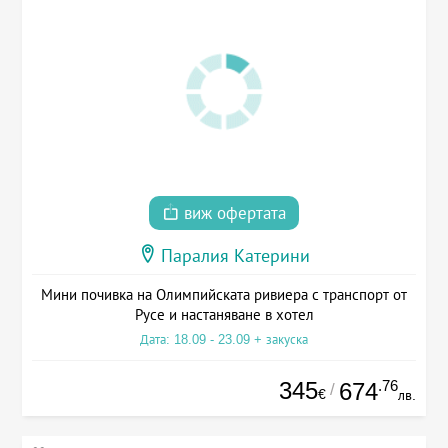
виж офертата
Паралия Катерини
Мини почивка на Олимпийската ривиера с транспорт от
Русе и настаняване в хотел
Дата: 18.09 - 23.09 + закуска
345
.76
674
/
€
лв.