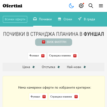
Ofertini
Почивки
Стоки
В града
Всички оферти
ПОЧИВКИ В СТРАНДЖА ПЛАНИНА В
ФУНШАЛ
ВИЖ ФИЛТРИ
Фуншал
Странджа планина
Цена
Отстъпка
Най-нови
Няма намерени оферти по избраните критерии:
Фуншал
Странджа планина