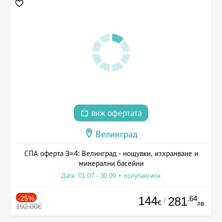
виж офертата
Велинград
СПА оферта 3=4: Велинград - нощувки, изхранване и
минерални басейни
Дата: 01.07 - 30.09 + полупансион
-25%
144
.64
281
/
€
лв.
192.00€