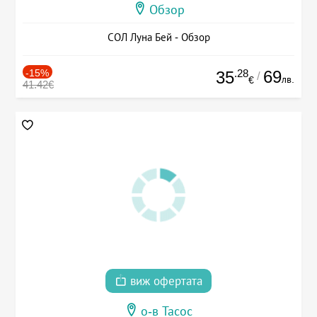
Обзор
СОЛ Луна Бей - Обзор
-15%
.28
69
35
/
лв.
€
41.42€
виж офертата
о-в Тасос