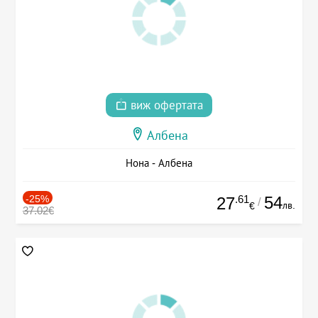
виж офертата
Албена
Нона - Албена
-25%
.61
54
27
/
лв.
€
37.02€