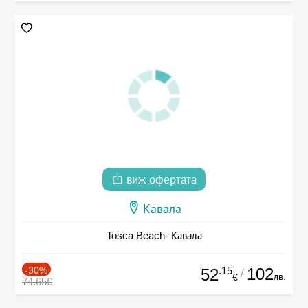
виж офертата
Кавала
Tosca Beach- Кавала
-30%
.15
102
52
/
лв.
€
74.65€