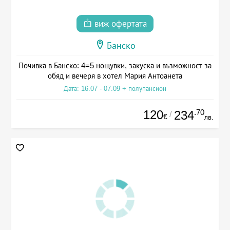
виж офертата
Банско
Почивка в Банско: 4=5 нощувки, закуска и възможност за
обяд и вечеря в хотел Мария Антоанета
Дата: 16.07 - 07.09 + полупансион
120
.70
234
/
€
лв.