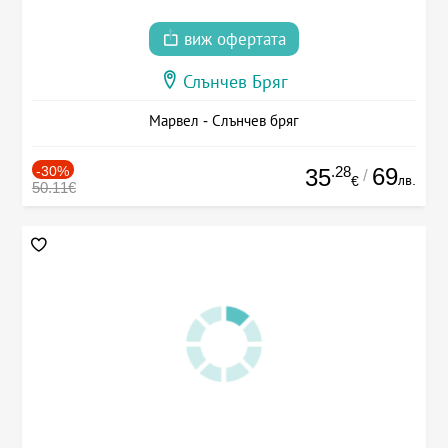
виж офертата
Слънчев Бряг
Марвел - Слънчев бряг
-30%
.28
69
35
/
лв.
€
50.11€