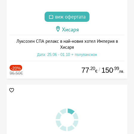
виж офертата
Хисаря
Луксозен СПА релакс в най-новия хотел Империя в
Хисаря
Дата: 25.06 - 01.10 + полупансион
-20%
.20
.99
77
150
/
€
лв.
96.50€