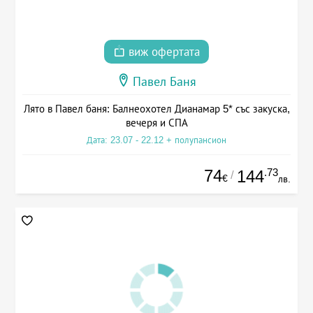
виж офертата
Павел Баня
Лято в Павел баня: Балнеохотел Дианамар 5* със закуска,
вечеря и СПА
Дата: 23.07 - 22.12 + полупансион
74
.73
144
/
€
лв.