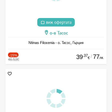
виж офертата
о-в Тасос
Ntinas Filoxenia - о. Тасос, Гърция
-15%
.37
77
39
/
лв.
€
46.53€