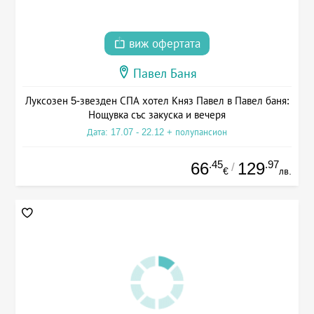
виж офертата
Павел Баня
Луксозен 5-звезден СПА хотел Княз Павел в Павел баня:
Нощувка със закуска и вечеря
Дата: 17.07 - 22.12 + полупансион
.45
.97
66
129
/
€
лв.