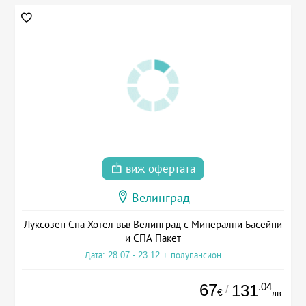
виж офертата
Велинград
Луксозен Спа Хотел във Велинград с Минерални Басейни
и СПА Пакет
Дата: 28.07 - 23.12 + полупансион
67
.04
131
/
€
лв.