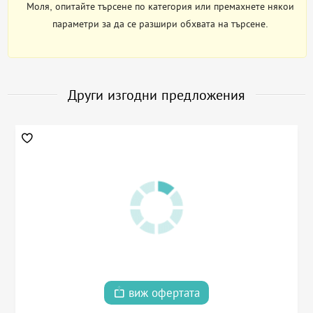
Моля, опитайте търсене по категория или премахнете някои
параметри за да се разшири обхвата на търсене.
Други изгодни предложения
виж офертата