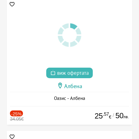
виж офертата
Албена
Оазис - Албена
-25%
.57
50
25
/
лв.
€
34.05€