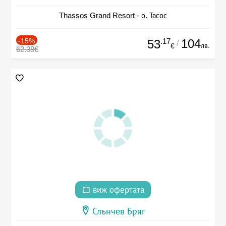
Thassos Grand Resort - о. Тасос
-15%
.17
104
53
/
лв.
€
62.38€
виж офертата
Слънчев Бряг