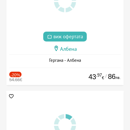
виж офертата
Албена
Гергана - Албена
-20%
.97
86
43
/
лв.
€
54.66€