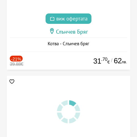
виж офертата
Слънчев Бряг
Котва - Слънчев бряг
-21%
.70
62
31
/
лв.
€
39.88€