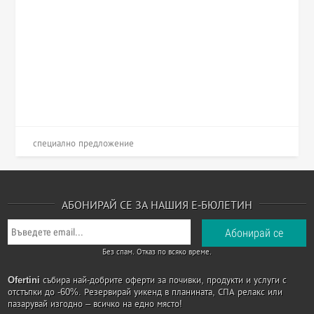
специално предложение
АБОНИРАЙ СЕ ЗА НАШИЯ Е-БЮЛЕТИН
Без спам. Отказ по всяко време.
Ofertini
събира най-добрите оферти за почивки, продукти и услуги с
отстъпки до -60%. Резервирай уикенд в планината, СПА релакс или
пазарувай изгодно – всичко на едно място!