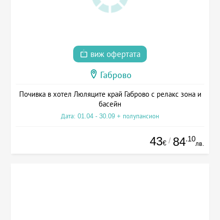
виж офертата
Габрово
Почивка в хотел Люляците край Габрово с релакс зона и
басейн
Дата: 01.04 - 30.09 + полупансион
43
.10
84
/
€
лв.