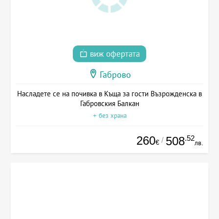
виж офертата
Габрово
Насладете се на почивка в Къща за гости Възрожденска в
Габровския Балкан
+ без храна
260
.52
508
/
€
лв.