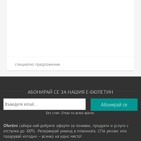
специално предложение
АБОНИРАЙ СЕ ЗА НАШИЯ Е-БЮЛЕТИН
Без спам. Отказ по всяко време.
Ofertini
събира най-добрите оферти за почивки, продукти и услуги с
отстъпки до -60%. Резервирай уикенд в планината, СПА релакс или
пазарувай изгодно – всичко на едно място!