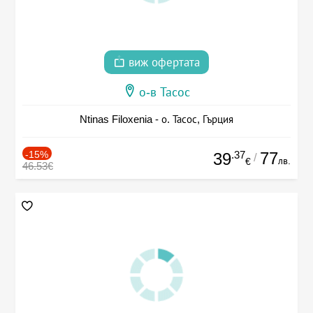
виж офертата
о-в Тасос
Ntinas Filoxenia - о. Тасос, Гърция
-15%
.37
77
39
/
лв.
€
46.53€