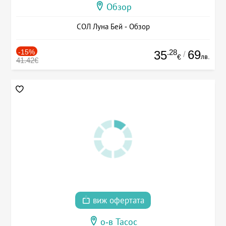
Обзор
СОЛ Луна Бей - Обзор
-15%
.28
69
35
/
лв.
€
41.42€
виж офертата
о-в Тасос