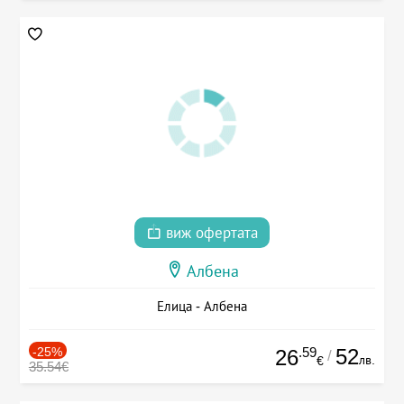
виж офертата
Албена
Елица - Албена
-25%
.59
52
26
/
лв.
€
35.54€