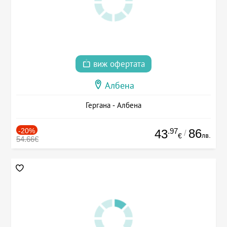
виж офертата
Албена
Гергана - Албена
-20%
.97
86
43
/
лв.
€
54.66€