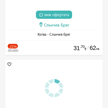
виж офертата
Слънчев Бряг
Котва - Слънчев бряг
-21%
.70
62
31
/
лв.
€
39.88€