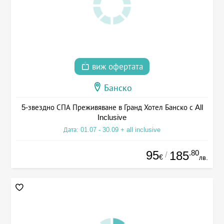
виж офертата
Банско
5-звездно СПА Преживяване в Гранд Хотел Банско с All
Inclusive
Дата: 01.07 - 30.09 + all inclusive
95
.80
185
/
€
лв.