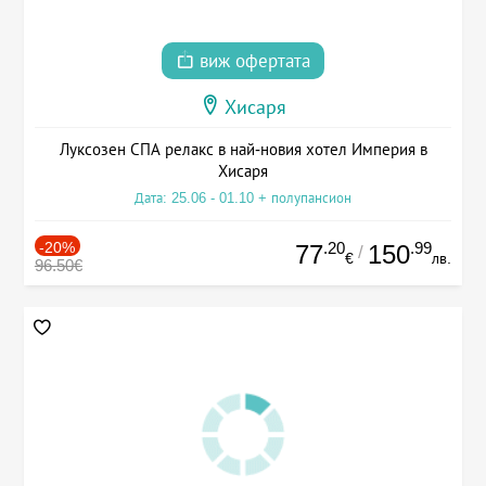
виж офертата
Хисаря
Луксозен СПА релакс в най-новия хотел Империя в
Хисаря
Дата: 25.06 - 01.10 + полупансион
-20%
.20
.99
77
150
/
€
лв.
96.50€