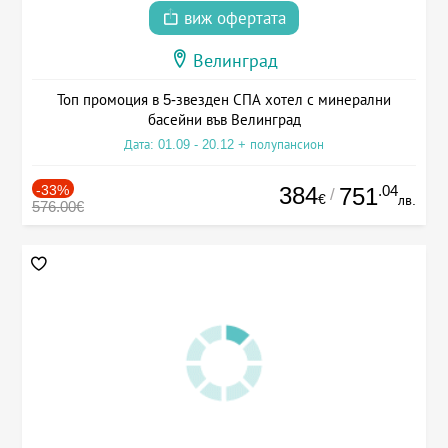
виж офертата
Велинград
Топ промоция в 5-звезден СПА хотел с минерални
басейни във Велинград
Дата: 01.09 - 20.12 + полупансион
-33%
384
.04
751
/
€
лв.
576.00€