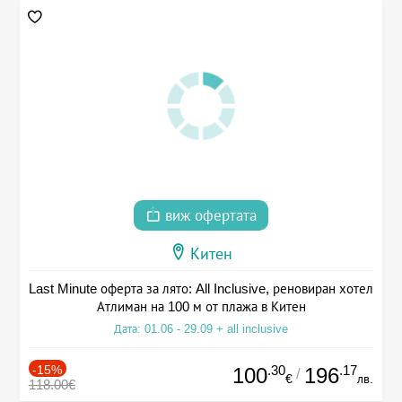
виж офертата
Китен
Last Minute оферта за лято: All Inclusive, реновиран хотел
Атлиман на 100 м от плажа в Китен
Дата: 01.06 - 29.09 + all inclusive
-15%
.30
.17
100
196
/
€
лв.
118.00€