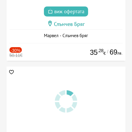
виж офертата
Слънчев Бряг
Марвел - Слънчев бряг
-30%
.28
69
35
/
лв.
€
50.11€