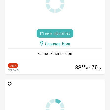
виж офертата
Слънчев Бряг
Белвю - Слънчев бряг
-20%
.86
76
38
/
лв.
€
48.57€