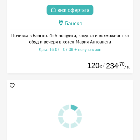
виж офертата
Банско
Почивка в Банско: 4=5 нощувки, закуска и възможност за
обяд и вечеря в хотел Мария Антоанета
Дата: 16.07 - 07.09 + полупансион
120
.70
234
/
€
лв.