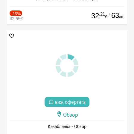
-25%
.21
63
32
/
лв.
€
42.95€
виж офертата
Обзор
Казабланка - Обзор