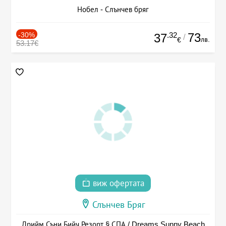
Нобел - Слънчев бряг
-30%
.32
73
37
/
лв.
€
53.17€
виж офертата
Слънчев Бряг
Дрийм Съни Бийч Резорт § СПА / Dreams Sunny Beach