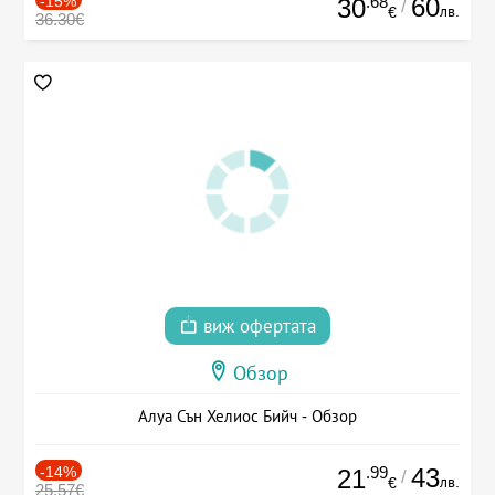
-15%
.68
60
30
/
лв.
€
36.30€
виж офертата
Обзор
Алуа Сън Хелиос Бийч - Обзор
-14%
.99
43
21
/
лв.
€
25.57€