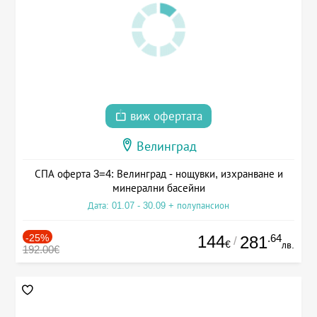
виж офертата
Велинград
СПА оферта 3=4: Велинград - нощувки, изхранване и
минерални басейни
Дата: 01.07 - 30.09 + полупансион
-25%
144
.64
281
/
€
лв.
192.00€