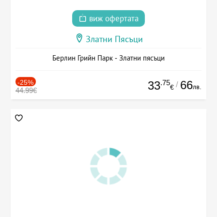
виж офертата
Златни Пясъци
Берлин Грийн Парк - Златни пясъци
-25%
.75
66
33
/
лв.
€
44.99€