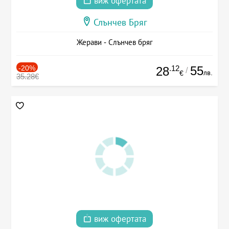
виж офертата
Слънчев Бряг
Жерави - Слънчев бряг
-20%
.12
55
28
/
лв.
€
35.28€
виж офертата