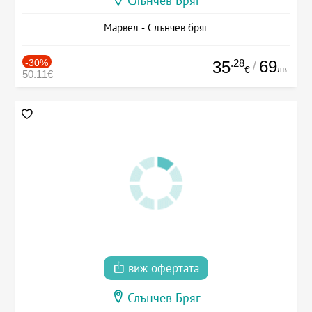
Слънчев Бряг
Марвел - Слънчев бряг
-30%
.28
69
35
/
лв.
€
50.11€
виж офертата
Слънчев Бряг