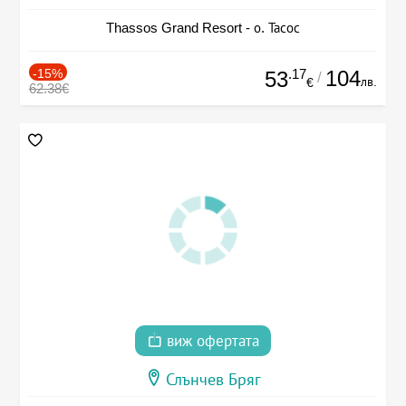
Thassos Grand Resort - о. Тасос
-15%
.17
104
53
/
лв.
€
62.38€
виж офертата
Слънчев Бряг