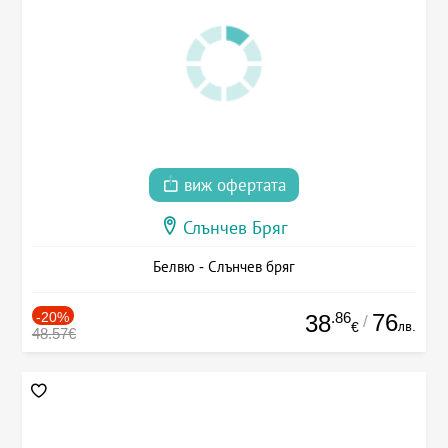
виж офертата
Слънчев Бряг
Белвю - Слънчев бряг
-20%
.86
76
38
/
лв.
€
48.57€