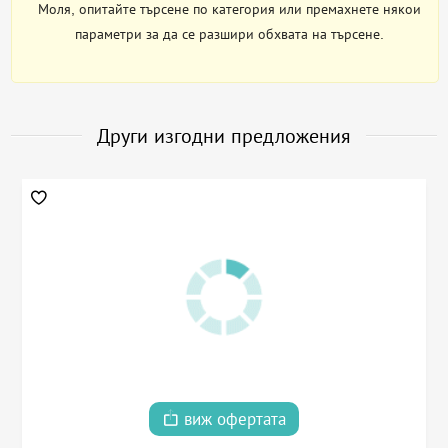
Моля, опитайте търсене по категория или премахнете някои
параметри за да се разшири обхвата на търсене.
Други изгодни предложения
виж офертата