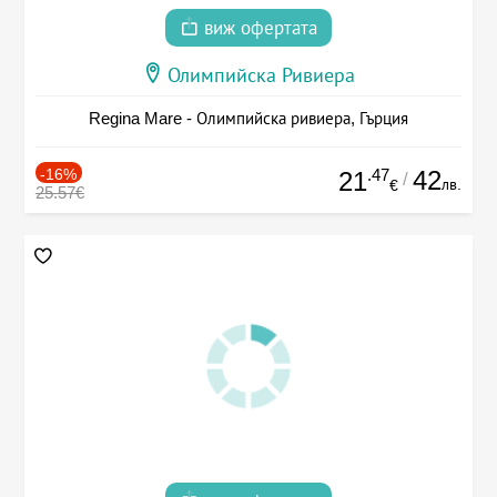
виж офертата
Олимпийска Ривиера
Regina Mare - Олимпийска ривиера, Гърция
-16%
.47
42
21
/
лв.
€
25.57€