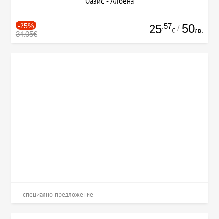
Оазис - Албена
-25%
.57
50
25
/
лв.
€
34.05€
специално предложение