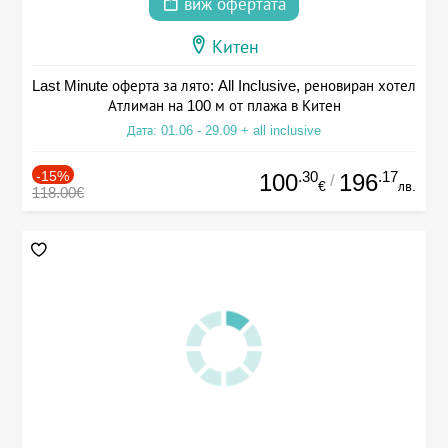
виж офертата
Китен
Last Minute оферта за лято: All Inclusive, реновиран хотел
Атлиман на 100 м от плажа в Китен
Дата: 01.06 - 29.09 + all inclusive
-15%
.30
.17
100
196
/
€
лв.
118.00€