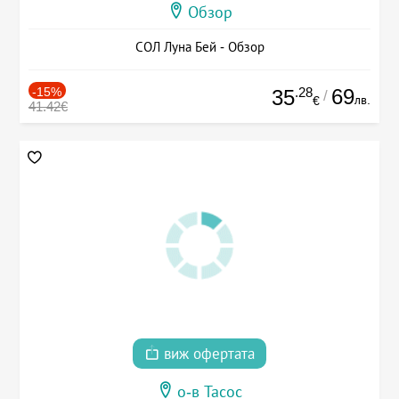
Обзор
СОЛ Луна Бей - Обзор
-15%
.28
69
35
/
лв.
€
41.42€
виж офертата
о-в Тасос