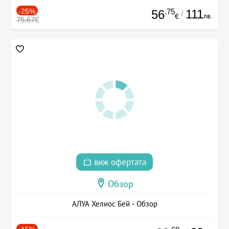
-25%
.75
111
56
/
лв.
€
75.67€
виж офертата
Обзор
АЛУА Хелиос Бей - Обзор