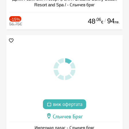
Resort and Spa / - Слънчев бряг
-15%
.06
94
48
/
лв.
€
56.75€
виж офертата
Слънчев Бряг
Империал палас - Слънчев бряг