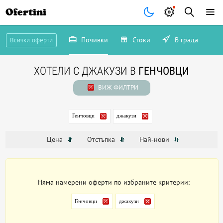
Ofertini
Почивки
Стоки
В града
Всички оферти
ХОТЕЛИ С ДЖАКУЗИ В
ГЕНЧОВЦИ
ВИЖ ФИЛТРИ
Генчовци
джакузи
Цена
Отстъпка
Най-нови
Няма намерени оферти по избраните критерии:
Генчовци
джакузи