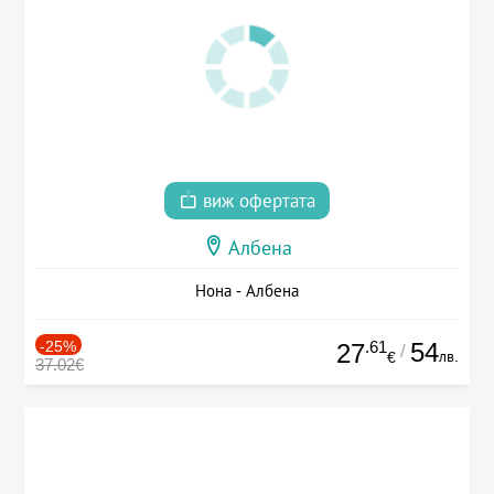
виж офертата
Албена
Нона - Албена
-25%
.61
54
27
/
лв.
€
37.02€