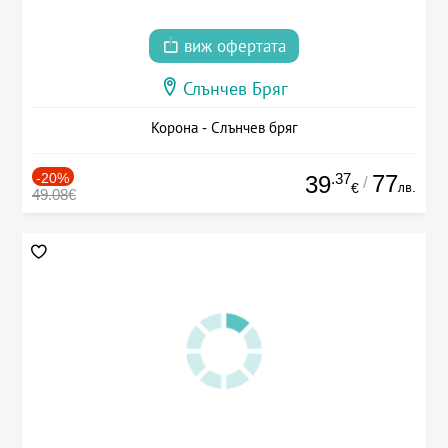
виж офертата
Слънчев Бряг
Корона - Слънчев бряг
-20%
.37
77
39
/
лв.
€
49.08€