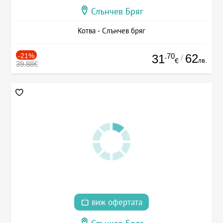
Слънчев Бряг
Котва - Слънчев бряг
-21%
.70
62
31
/
лв.
€
39.88€
виж офертата