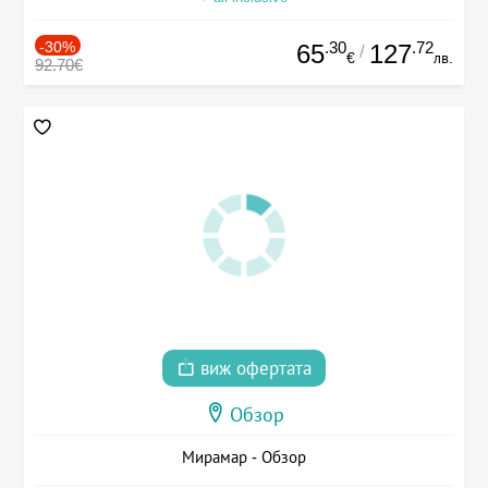
-30%
.30
.72
65
127
/
€
лв.
92.70€
виж офертата
Обзор
Мирамар - Обзор