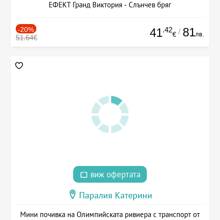
ЕФЕКТ Гранд Виктория - Слънчев бряг
-20%
.42
81
41
/
лв.
€
51.64€
виж офертата
Паралия Катерини
Мини почивка на Олимпийската ривиера с транспорт от