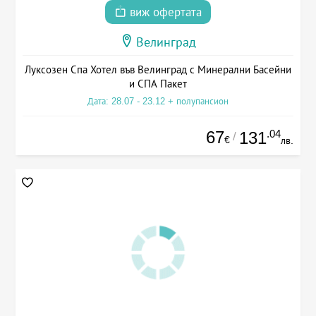
виж офертата
Велинград
Луксозен Спа Хотел във Велинград с Минерални Басейни
и СПА Пакет
Дата: 28.07 - 23.12 + полупансион
67
.04
131
/
€
лв.