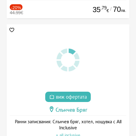
-20%
.79
70
35
/
лв.
€
44.99€
виж офертата
Слънчев Бряг
Ранни записвания: Слънчев бряг, хотел, нощувка с All
Inclusive
+ all inclusive