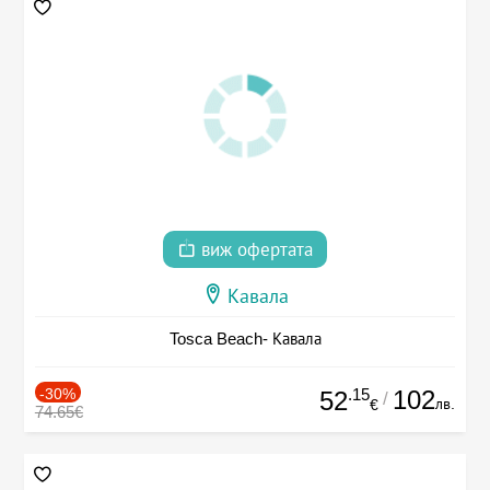
виж офертата
Кавала
Tosca Beach- Кавала
-30%
.15
102
52
/
лв.
€
74.65€