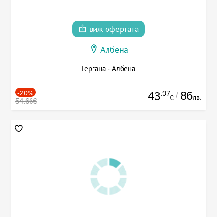
виж офертата
Албена
Гергана - Албена
-20%
.97
86
43
/
лв.
€
54.66€