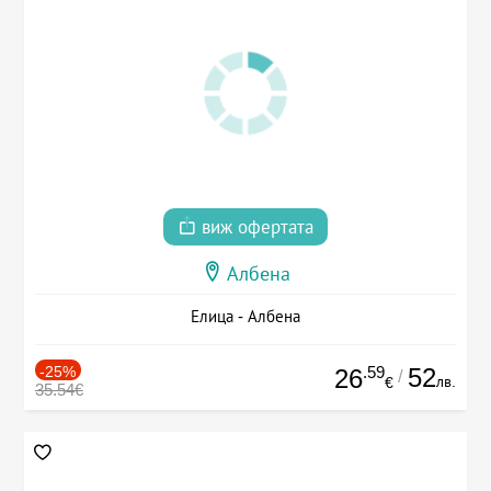
виж офертата
Албена
Елица - Албена
-25%
.59
52
26
/
лв.
€
35.54€