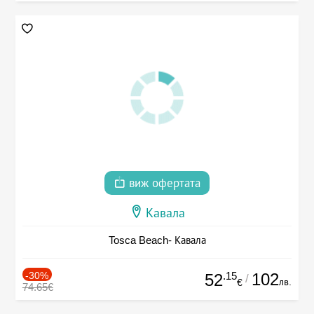
виж офертата
Кавала
Tosca Beach- Кавала
-30%
.15
102
52
/
лв.
€
74.65€