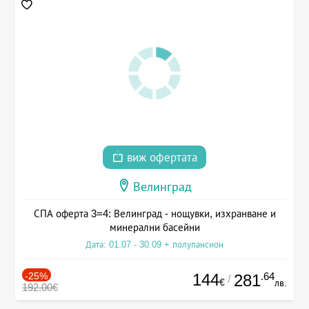
виж офертата
Велинград
СПА оферта 3=4: Велинград - нощувки, изхранване и
минерални басейни
Дата: 01.07 - 30.09 + полупансион
-25%
144
.64
281
/
€
лв.
192.00€