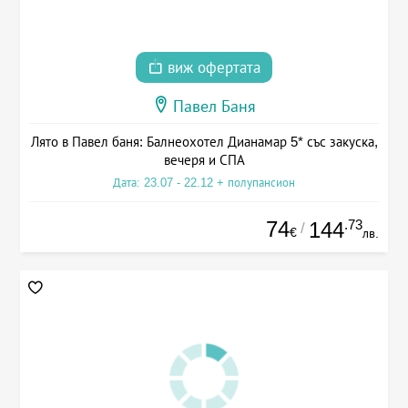
виж офертата
Павел Баня
Лято в Павел баня: Балнеохотел Дианамар 5* със закуска,
вечеря и СПА
Дата: 23.07 - 22.12 + полупансион
74
.73
144
/
€
лв.