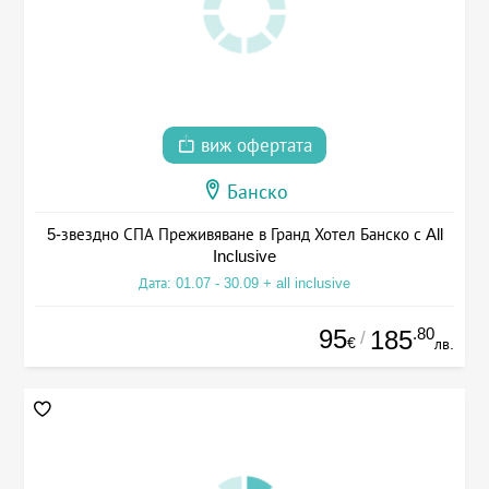
виж офертата
Банско
5-звездно СПА Преживяване в Гранд Хотел Банско с All
Inclusive
Дата: 01.07 - 30.09 + all inclusive
95
.80
185
/
€
лв.