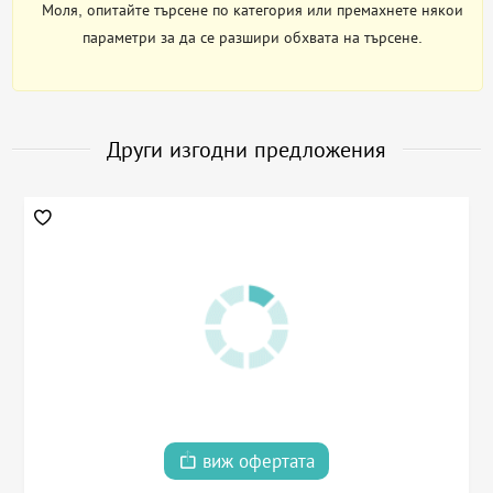
Моля, опитайте търсене по категория или премахнете някои
параметри за да се разшири обхвата на търсене.
Други изгодни предложения
виж офертата