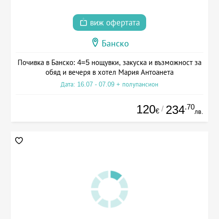
виж офертата
Банско
Почивка в Банско: 4=5 нощувки, закуска и възможност за
обяд и вечеря в хотел Мария Антоанета
Дата: 16.07 - 07.09 + полупансион
120
.70
234
/
€
лв.