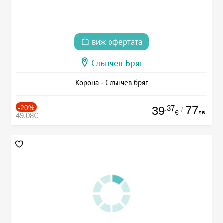
виж офертата
Слънчев Бряг
Корона - Слънчев бряг
-20%
.37
77
39
/
лв.
€
49.08€