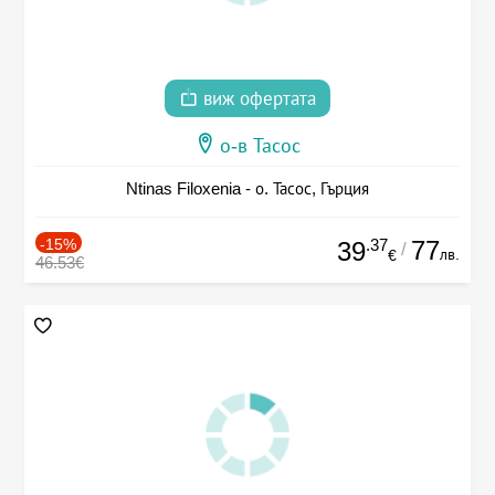
виж офертата
о-в Тасос
Ntinas Filoxenia - о. Тасос, Гърция
-15%
.37
77
39
/
лв.
€
46.53€