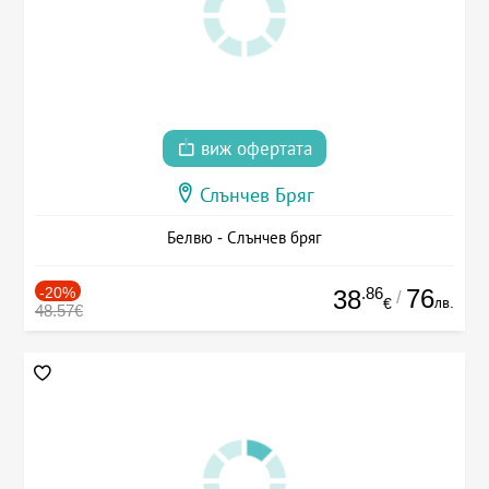
виж офертата
Слънчев Бряг
Белвю - Слънчев бряг
-20%
.86
76
38
/
лв.
€
48.57€