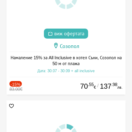
виж офертата
Созопол
Намаление 15% за All Inclusive в хотел Съни, Созопол на
50 м от плажа
Дата: 30.07 - 30.09 + all inclusive
-15%
.55
.98
70
137
/
€
лв.
83.00€