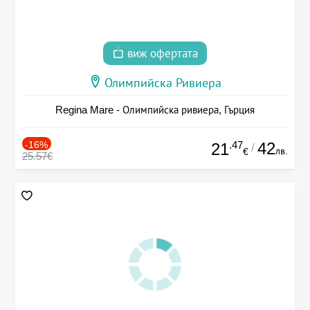
виж офертата
Олимпийска Ривиера
Regina Mare - Олимпийска ривиера, Гърция
-16%
.47
42
21
/
лв.
€
25.57€