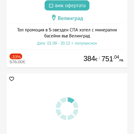
виж офертата
Велинград
Топ промоция в 5-звезден СПА хотел с минерални
басейни във Велинград
Дата: 01.09 - 20.12 + полупансион
-33%
384
.04
751
/
€
лв.
576.00€