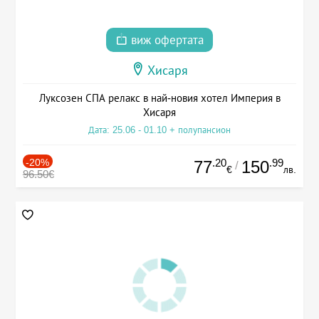
виж офертата
Хисаря
Луксозен СПА релакс в най-новия хотел Империя в
Хисаря
Дата: 25.06 - 01.10 + полупансион
-20%
.20
.99
77
150
/
€
лв.
96.50€