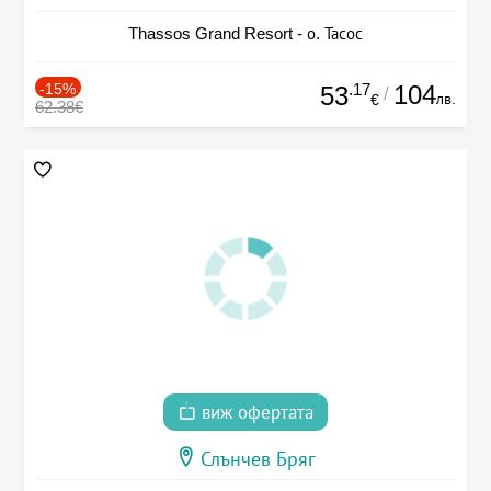
Thassos Grand Resort - о. Тасос
-15%
.17
104
53
/
лв.
€
62.38€
виж офертата
Слънчев Бряг