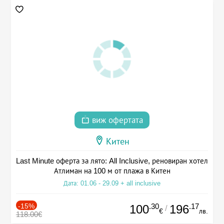
виж офертата
Китен
Last Minute оферта за лято: All Inclusive, реновиран хотел
Атлиман на 100 м от плажа в Китен
Дата: 01.06 - 29.09 + all inclusive
-15%
.30
.17
100
196
/
€
лв.
118.00€