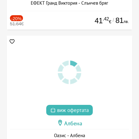
ЕФЕКТ Гранд Виктория - Слънчев бряг
-20%
.42
81
41
/
лв.
€
51.64€
виж офертата
Албена
Оазис - Албена