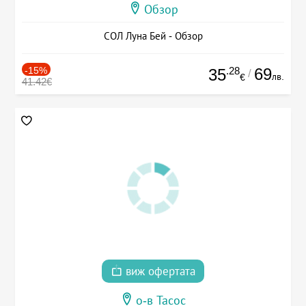
Обзор
СОЛ Луна Бей - Обзор
-15%
.28
69
35
/
лв.
€
41.42€
виж офертата
о-в Тасос