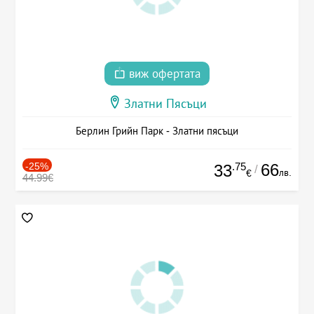
виж офертата
Златни Пясъци
Берлин Грийн Парк - Златни пясъци
-25%
.75
66
33
/
лв.
€
44.99€