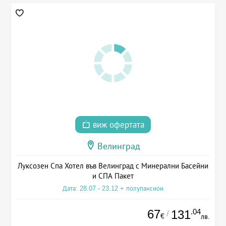
виж офертата
Велинград
Луксозен Спа Хотел във Велинград с Минерални Басейни
и СПА Пакет
Дата: 28.07 - 23.12 + полупансион
67
.04
131
/
€
лв.