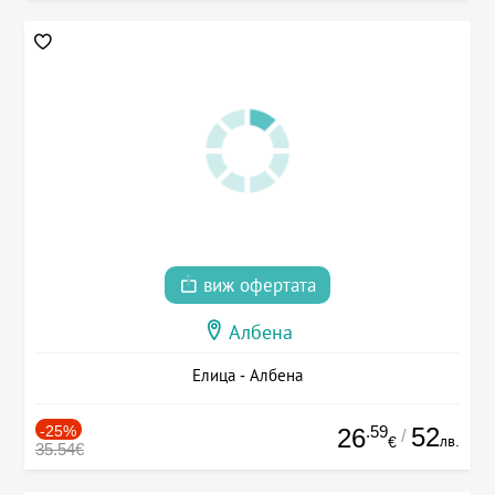
виж офертата
Албена
Елица - Албена
-25%
.59
52
26
/
лв.
€
35.54€