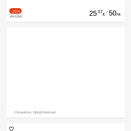
-25%
.57
50
25
/
лв.
€
34.05€
специално предложение