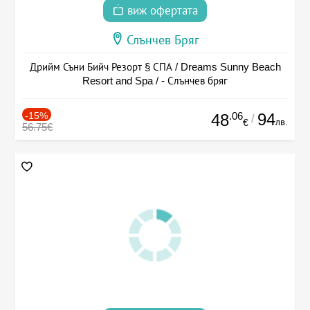
виж офертата
Слънчев Бряг
Дрийм Съни Бийч Резорт § СПА / Dreams Sunny Beach
Resort and Spa / - Слънчев бряг
-15%
.06
94
48
/
лв.
€
56.75€