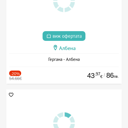
виж офертата
Албена
Гергана - Албена
-20%
.97
86
43
/
лв.
€
54.66€