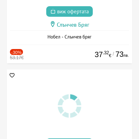
виж офертата
Слънчев Бряг
Нобел - Слънчев бряг
-30%
.32
73
37
/
лв.
€
53.17€