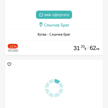
виж офертата
Слънчев Бряг
Котва - Слънчев бряг
-21%
.70
62
31
/
лв.
€
39.88€