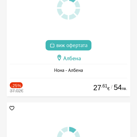
виж офертата
Албена
Нона - Албена
-25%
.61
54
27
/
лв.
€
37.02€