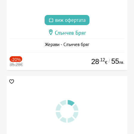
виж офертата
Слънчев Бряг
Жерави - Слънчев бряг
-20%
.12
55
28
/
лв.
€
35.28€