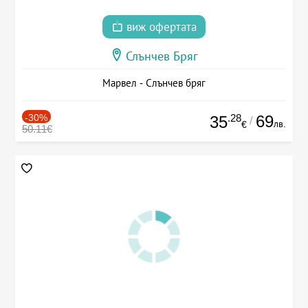
виж офертата
Слънчев Бряг
Марвел - Слънчев бряг
-30%
.28
69
35
/
лв.
€
50.11€