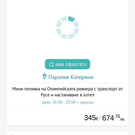
виж офертата
Паралия Катерини
Мини почивка на Олимпийската ривиера с транспорт от
Русе и настаняване в хотел
Дата: 18.09 - 23.09 + закуска
345
.76
674
/
€
лв.