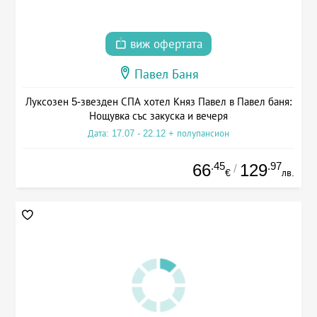
виж офертата
Павел Баня
Луксозен 5-звезден СПА хотел Княз Павел в Павел баня:
Нощувка със закуска и вечеря
Дата: 17.07 - 22.12 + полупансион
.45
.97
66
129
/
€
лв.