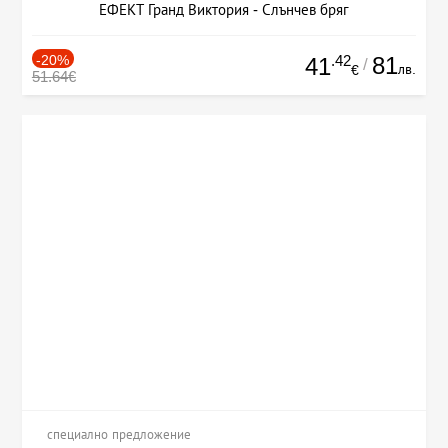
ЕФЕКТ Гранд Виктория - Слънчев бряг
-20%
.42
81
41
/
лв.
€
51.64€
специално предложение