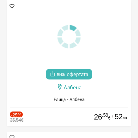
виж офертата
Албена
Елица - Албена
-25%
.59
52
26
/
лв.
€
35.54€