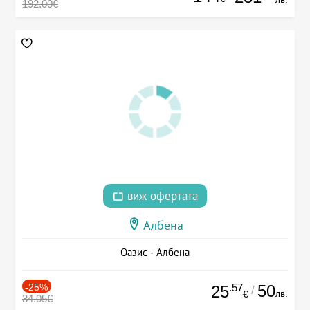
192.00€
виж офертата
Албена
Оазис - Албена
-25%
.57
50
25
/
лв.
€
34.05€