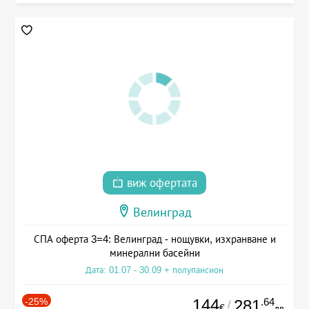
виж офертата
Велинград
СПА оферта 3=4: Велинград - нощувки, изхранване и
минерални басейни
Дата: 01.07 - 30.09 + полупансион
-25%
144
.64
281
/
€
лв.