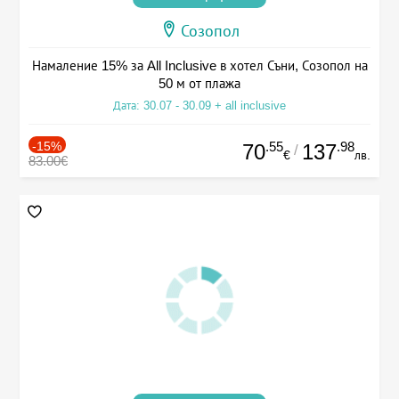
Созопол
Намаление 15% за All Inclusive в хотел Съни, Созопол на
50 м от плажа
Дата: 30.07 - 30.09 + all inclusive
-15%
.55
.98
70
137
/
€
лв.
83.00€