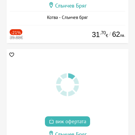
Слънчев Бряг
Котва - Слънчев бряг
-21%
.70
62
31
/
лв.
€
39.88€
виж офертата
Слънчев Бряг