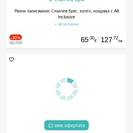
Ранни записвания: Слънчев бряг, хотел, нощувка с All
Inclusive
+ all inclusive
-30%
.30
.72
65
127
/
€
лв.
92.70€
виж офертата