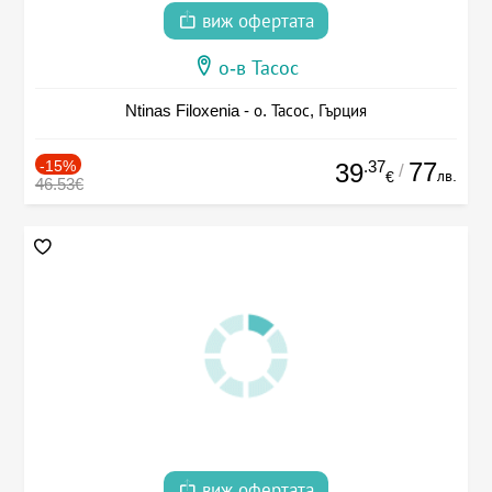
виж офертата
о-в Тасос
Ntinas Filoxenia - о. Тасос, Гърция
-15%
.37
77
39
/
лв.
€
46.53€
виж офертата