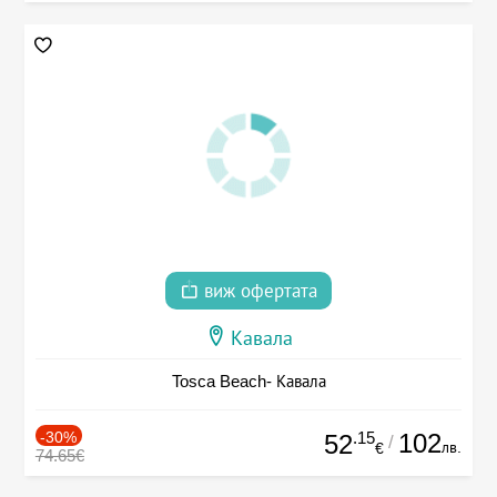
виж офертата
Кавала
Tosca Beach- Кавала
-30%
.15
102
52
/
лв.
€
74.65€