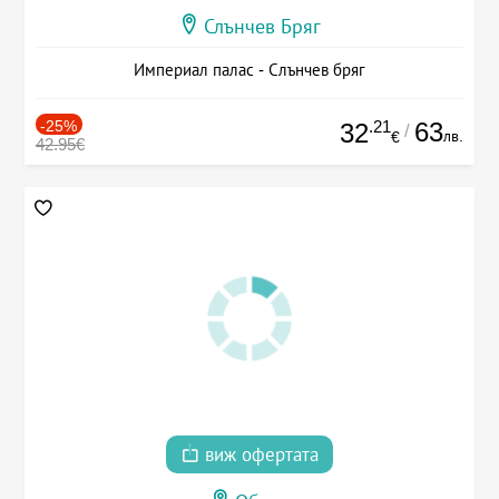
Слънчев Бряг
Империал палас - Слънчев бряг
-25%
.21
63
32
/
лв.
€
42.95€
виж офертата