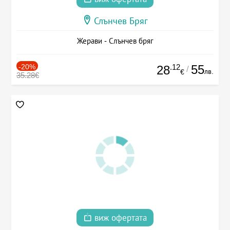
Слънчев Бряг
Жерави - Слънчев бряг
-20%
.12
55
28
/
лв.
€
35.28€
виж офертата