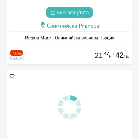
виж офертата
Олимпийска Ривиера
Regina Mare - Олимпийска ривиера, Гърция
-16%
.47
42
21
/
лв.
€
25.57€