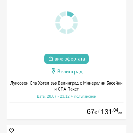
виж офертата
Велинград
Луксозен Спа Хотел във Велинград с Минерални Басейни
и СПА Пакет
Дата: 28.07 - 23.12 + полупансион
67
.04
131
/
€
лв.