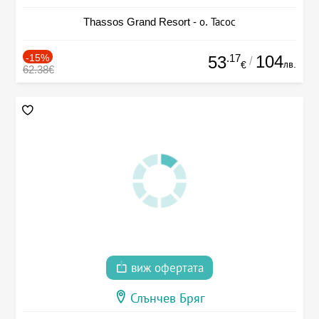
Thassos Grand Resort - о. Тасос
-15%
.17
104
53
/
лв.
€
62.38€
виж офертата
Слънчев Бряг