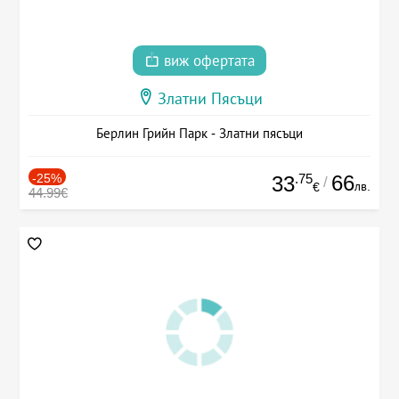
виж офертата
Златни Пясъци
Берлин Грийн Парк - Златни пясъци
-25%
.75
66
33
/
лв.
€
44.99€