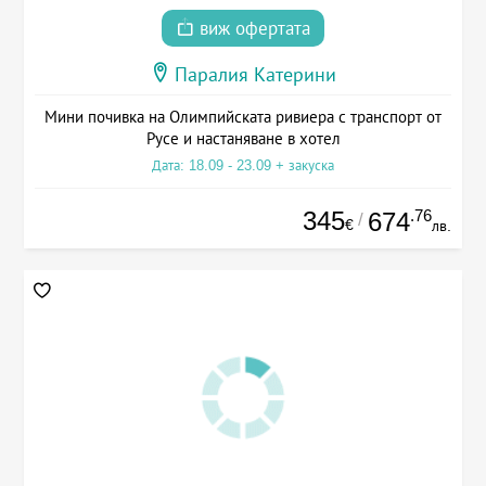
виж офертата
Паралия Катерини
Мини почивка на Олимпийската ривиера с транспорт от
Русе и настаняване в хотел
Дата: 18.09 - 23.09 + закуска
345
.76
674
/
€
лв.