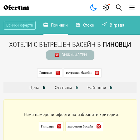
Ofertini
Почивки
Стоки
В града
Всички оферти
ХОТЕЛИ С ВЪТРЕШЕН БАСЕЙН В
ГИНОВЦИ
ВИЖ ФИЛТРИ
Гиновци
вътрешен басейн
Цена
Отстъпка
Най-нови
Няма намерени оферти по избраните критерии:
Гиновци
вътрешен басейн