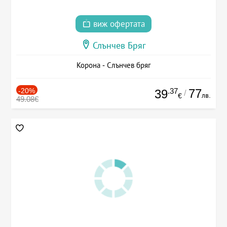
виж офертата
Слънчев Бряг
Корона - Слънчев бряг
-20%
.37
77
39
/
лв.
€
49.08€