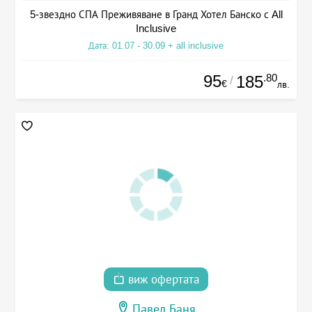
5-звездно СПА Преживяване в Гранд Хотел Банско с All
Inclusive
Дата: 01.07 - 30.09 + all inclusive
95
.80
185
/
€
лв.
виж офертата
Павел Баня