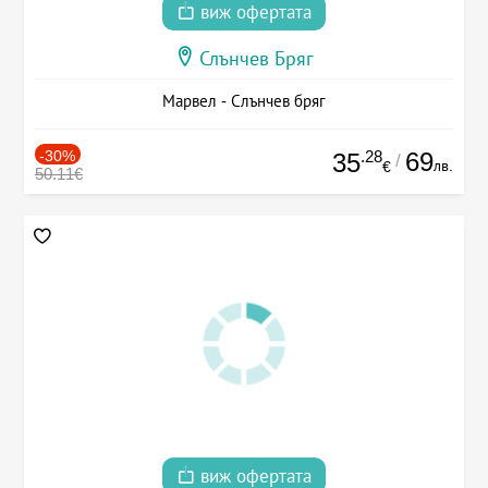
виж офертата
Слънчев Бряг
Марвел - Слънчев бряг
-30%
.28
69
35
/
лв.
€
50.11€
виж офертата