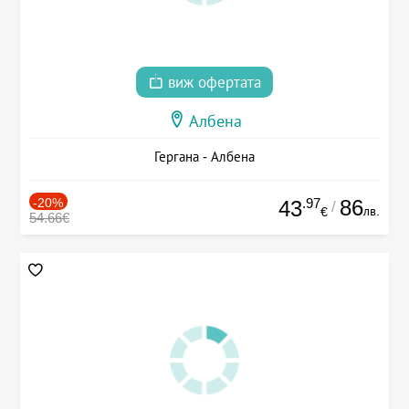
виж офертата
Албена
Гергана - Албена
-20%
.97
86
43
/
лв.
€
54.66€