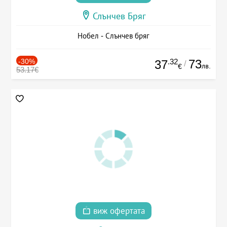
Слънчев Бряг
Нобел - Слънчев бряг
-30%
.32
73
37
/
лв.
€
53.17€
виж офертата