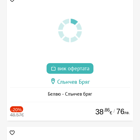
виж офертата
Слънчев Бряг
Белвю - Слънчев бряг
-20%
.86
76
38
/
лв.
€
48.57€