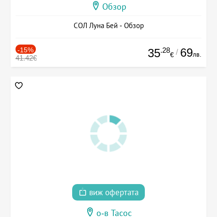
Обзор
СОЛ Луна Бей - Обзор
-15%
.28
69
35
/
лв.
€
41.42€
виж офертата
о-в Тасос