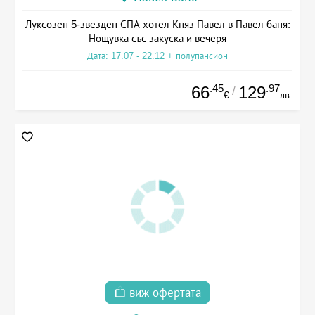
Луксозен 5-звезден СПА хотел Княз Павел в Павел баня:
Нощувка със закуска и вечеря
Дата: 17.07 - 22.12 + полупансион
.45
.97
66
129
/
€
лв.
виж офертата