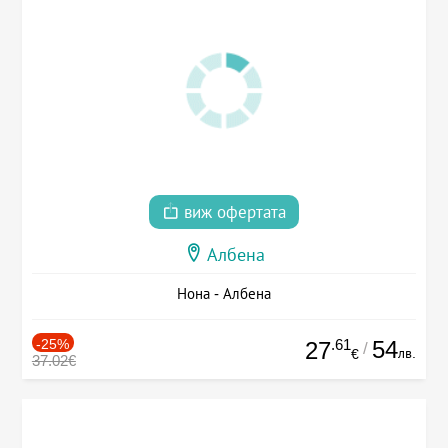
виж офертата
Албена
Нона - Албена
-25%
.61
54
27
/
лв.
€
37.02€