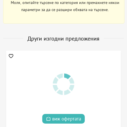
Моля, опитайте търсене по категория или премахнете някои
параметри за да се разшири обхвата на търсене.
Други изгодни предложения
виж офертата