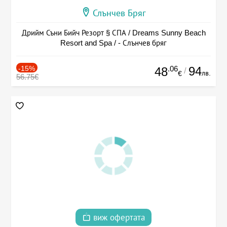
Слънчев Бряг
Дрийм Съни Бийч Резорт § СПА / Dreams Sunny Beach
Resort and Spa / - Слънчев бряг
-15%
.06
94
48
/
лв.
€
56.75€
виж офертата