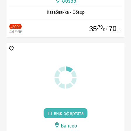
Обзор
Казабланка - Обзор
-20%
.79
70
35
/
лв.
€
44.99€
виж офертата
Банско