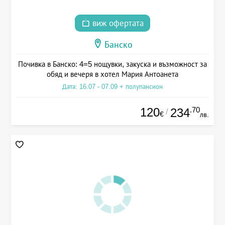
виж офертата
Банско
Почивка в Банско: 4=5 нощувки, закуска и възможност за
обяд и вечеря в хотел Мария Антоанета
Дата: 16.07 - 07.09 + полупансион
120
.70
234
/
€
лв.