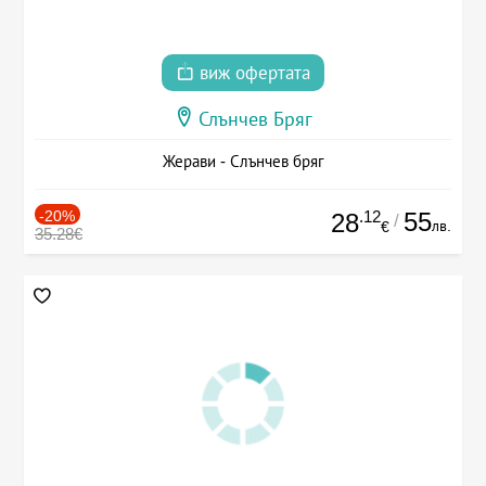
виж офертата
Слънчев Бряг
Жерави - Слънчев бряг
-20%
.12
55
28
/
лв.
€
35.28€