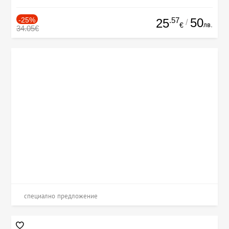
-25%
.57
50
25
/
лв.
€
34.05€
специално предложение