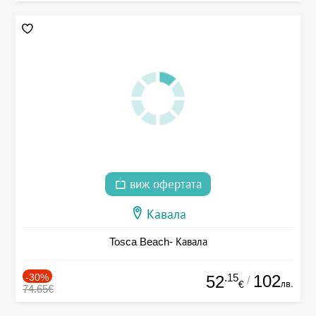
виж офертата
Кавала
Tosca Beach- Кавала
-30%
.15
102
52
/
лв.
€
74.65€