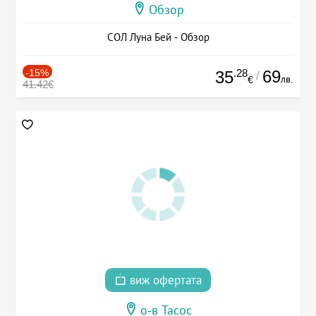
Обзор
СОЛ Луна Бей - Обзор
-15%
.28
69
35
/
лв.
€
41.42€
виж офертата
о-в Тасос