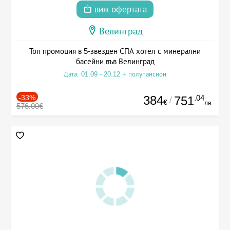
виж офертата
Велинград
Топ промоция в 5-звезден СПА хотел с минерални
басейни във Велинград
Дата: 01.09 - 20.12 + полупансион
-33%
384
.04
751
/
€
лв.
576.00€