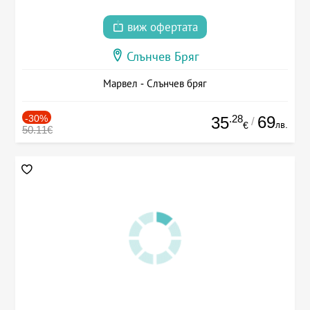
виж офертата
Слънчев Бряг
Марвел - Слънчев бряг
-30%
.28
69
35
/
лв.
€
50.11€