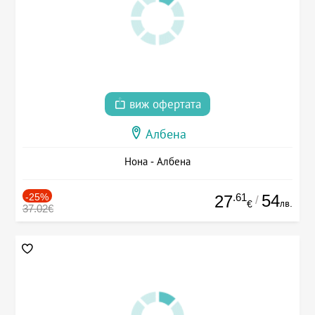
виж офертата
Албена
Нона - Албена
-25%
.61
54
27
/
лв.
€
37.02€