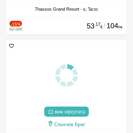
Thassos Grand Resort - о. Тасос
-15%
.17
104
53
/
лв.
€
62.38€
виж офертата
Слънчев Бряг