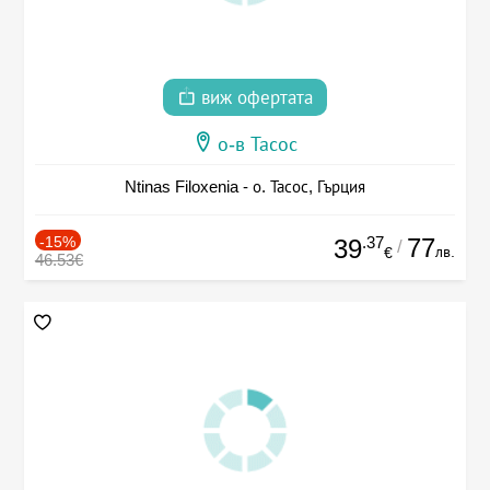
виж офертата
о-в Тасос
Ntinas Filoxenia - о. Тасос, Гърция
-15%
.37
77
39
/
лв.
€
46.53€