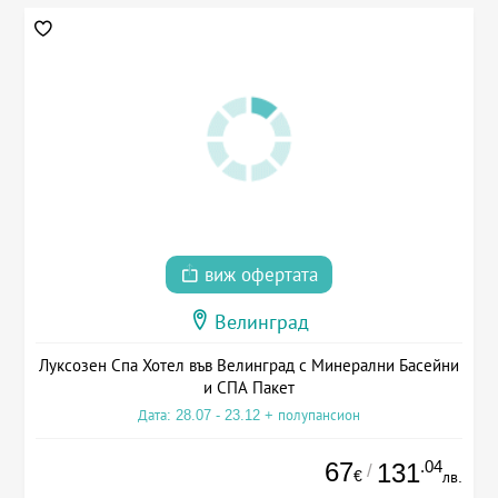
виж офертата
Велинград
Луксозен Спа Хотел във Велинград с Минерални Басейни
и СПА Пакет
Дата: 28.07 - 23.12 + полупансион
67
.04
131
/
€
лв.