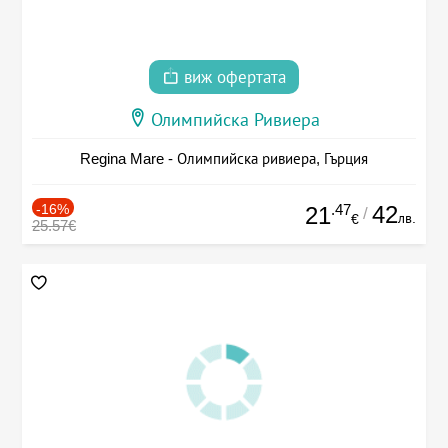
виж офертата
Олимпийска Ривиера
Regina Mare - Олимпийска ривиера, Гърция
-16%
.47
42
21
/
лв.
€
25.57€