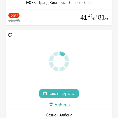
ЕФЕКТ Гранд Виктория - Слънчев бряг
-20%
.42
81
41
/
лв.
€
51.64€
виж офертата
Албена
Оазис - Албена