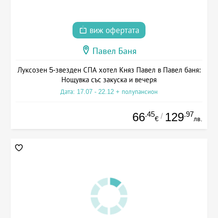
виж офертата
Павел Баня
Луксозен 5-звезден СПА хотел Княз Павел в Павел баня:
Нощувка със закуска и вечеря
Дата: 17.07 - 22.12 + полупансион
.45
.97
66
129
/
€
лв.