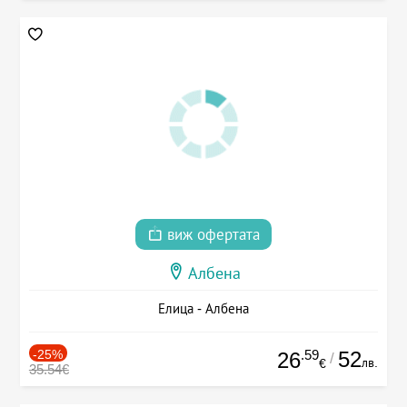
виж офертата
Албена
Елица - Албена
-25%
.59
52
26
/
лв.
€
35.54€