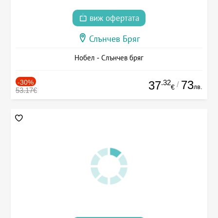
виж офертата
Слънчев Бряг
Нобел - Слънчев бряг
-30%
.32
73
37
/
лв.
€
53.17€