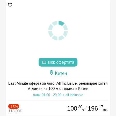
виж офертата
Китен
Last Minute оферта за лято: All Inclusive, реновиран хотел
Атлиман на 100 м от плажа в Китен
Дата: 01.06 - 29.09 + all inclusive
-15%
.30
.17
100
196
/
€
лв.
118.00€