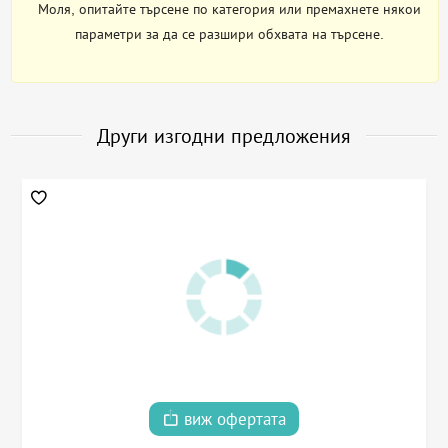
Моля, опитайте търсене по категория или премахнете някои
параметри за да се разшири обхвата на търсене.
Други изгодни предложения
виж офертата