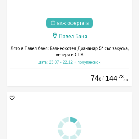
виж офертата
Павел Баня
Лято в Павел баня: Балнеохотел Дианамар 5* със закуска,
вечеря и СПА
Дата: 23.07 - 22.12 + полупансион
74
.73
144
/
€
лв.