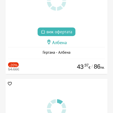
виж офертата
Албена
Гергана - Албена
-20%
.97
86
43
/
лв.
€
54.66€