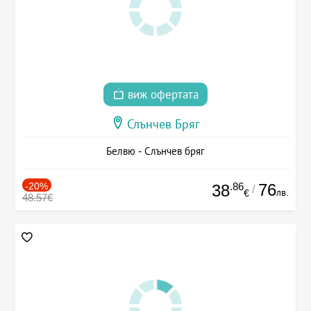
виж офертата
Слънчев Бряг
Белвю - Слънчев бряг
-20%
.86
76
38
/
лв.
€
48.57€