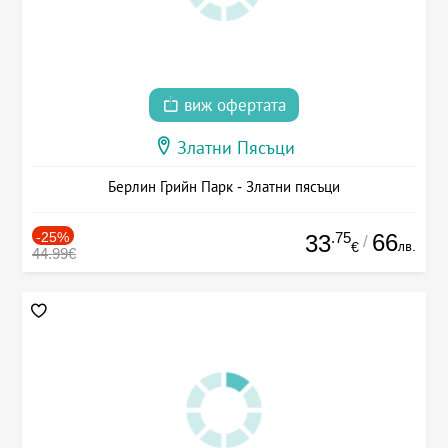
виж офертата
Златни Пясъци
Берлин Грийн Парк - Златни пясъци
-25%
.75
66
33
/
лв.
€
44.99€