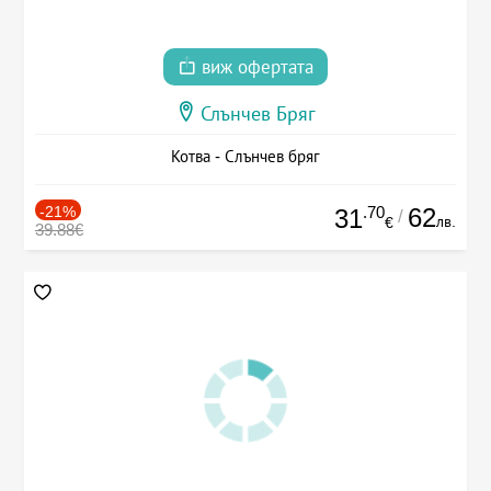
виж офертата
Слънчев Бряг
Котва - Слънчев бряг
-21%
.70
62
31
/
лв.
€
39.88€