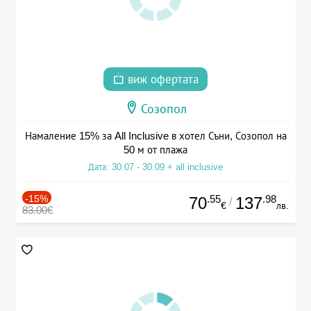
виж офертата
Созопол
Намаление 15% за All Inclusive в хотел Съни, Созопол на
50 м от плажа
Дата: 30.07 - 30.09 + all inclusive
-15%
.55
.98
70
137
/
€
лв.
83.00€