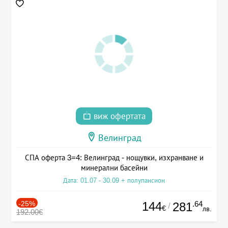
виж офертата
Велинград
СПА оферта 3=4: Велинград - нощувки, изхранване и
минерални басейни
Дата: 01.07 - 30.09 + полупансион
-25%
144
.64
281
/
€
лв.
192.00€