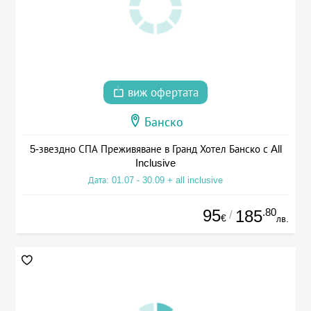
виж офертата
Банско
5-звездно СПА Преживяване в Гранд Хотел Банско с All
Inclusive
Дата: 01.07 - 30.09 + all inclusive
95
.80
185
/
€
лв.