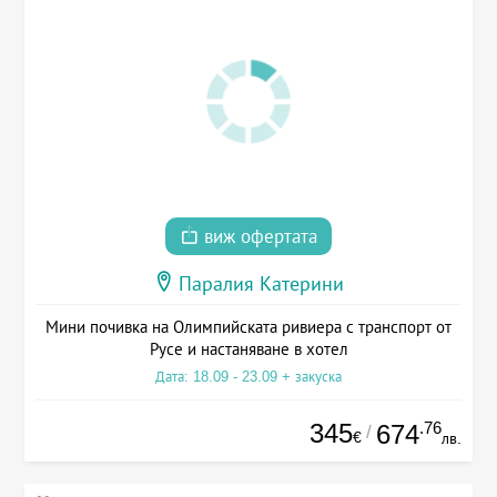
виж офертата
Паралия Катерини
Мини почивка на Олимпийската ривиера с транспорт от
Русе и настаняване в хотел
Дата: 18.09 - 23.09 + закуска
345
.76
674
/
€
лв.