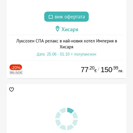
виж офертата
Хисаря
Луксозен СПА релакс в най-новия хотел Империя в
Хисаря
Дата: 25.06 - 01.10 + полупансион
-20%
.20
.99
77
150
/
€
лв.
96.50€