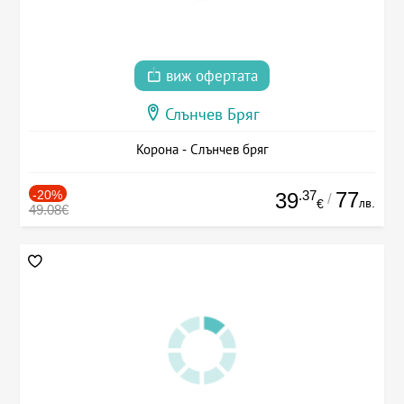
виж офертата
Слънчев Бряг
Корона - Слънчев бряг
-20%
.37
77
39
/
лв.
€
49.08€