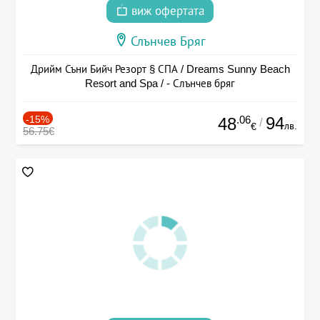
виж офертата
Слънчев Бряг
Дрийм Съни Бийч Резорт § СПА / Dreams Sunny Beach
Resort and Spa / - Слънчев бряг
-15%
.06
94
48
/
лв.
€
56.75€