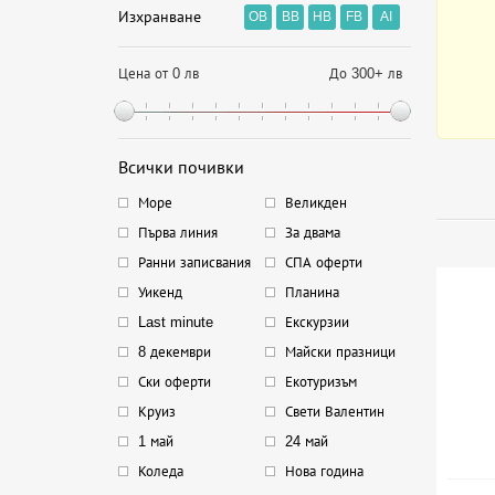
Изхранване
OB
BB
HB
FB
AI
Цена от 0 лв
До 300+ лв
Всички почивки
Море
Великден
Първа линия
За двама
Ранни записвания
СПА оферти
Уикенд
Планина
Last minute
Екскурзии
8 декември
Майски празници
Ски оферти
Екотуризъм
Круиз
Свети Валентин
1 май
24 май
Коледа
Нова година