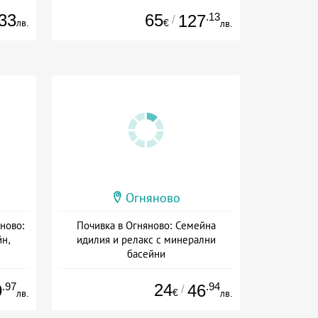
сион
33
65
.13
127
/
лв.
€
лв.
Огняново
ново:
Почивка в Огняново: Семейна
йн,
идилия и релакс с минерални
басейни
Дата: 01.07 - 22.12 + закуска
сион
.97
24
.94
9
46
/
€
лв.
лв.