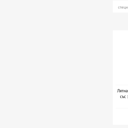
специ
Лятна
със 
Дат