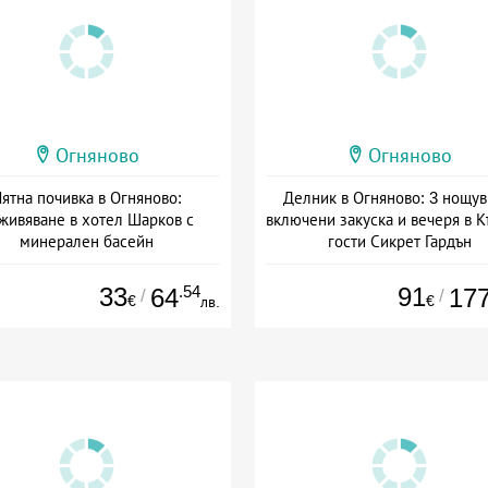
Огняново
Огняново
ятна почивка в Огняново:
Делник в Огняново: 3 нощув
живяване в хотел Шарков с
включени закуска и вечеря в К
минерален басейн
гости Сикрет Гардън
а: 20.07 - 30.09 + полупансион
Дата: 22.07 - 01.09 + полупан
33
.54
91
64
17
/
/
€
€
лв.