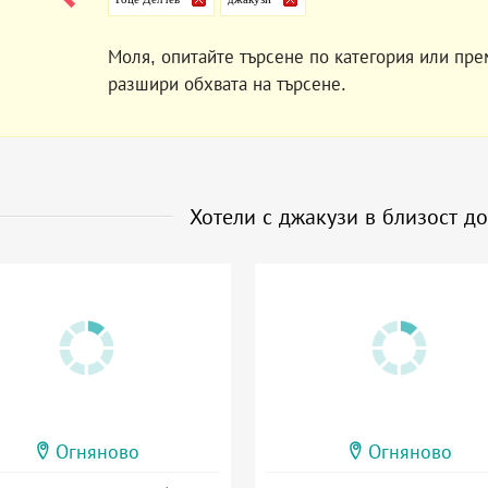
Моля, опитайте търсене по категория или пре
разшири обхвата на търсене.
Хотели с джакузи в близост д
Огняново
Огняново