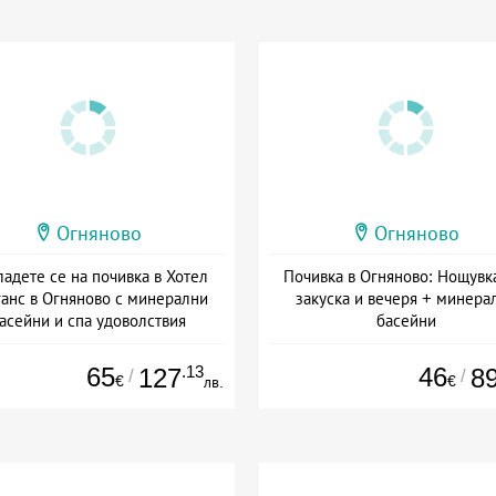
Огняново
Огняново
адете се на почивка в Хотел
Почивка в Огняново: Нощувк
анс в Огняново с минерални
закуска и вечеря + минера
асейни и спа удоволствия
басейни
а: 01.07 - 30.09 + полупансион
Дата: 09.07 - 30.09 + полупан
65
.13
46
127
8
/
/
€
€
лв.