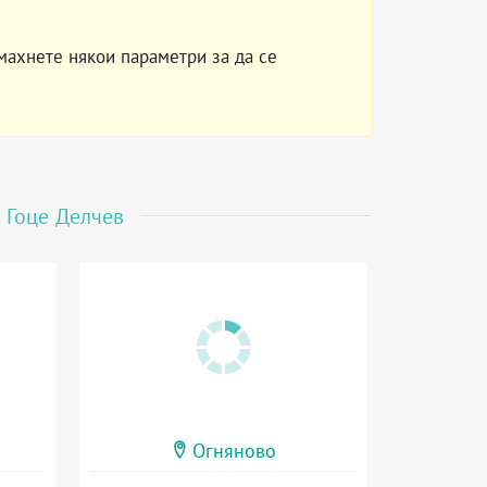
махнете някои параметри за да се
о
Гоце Делчев
Огняново