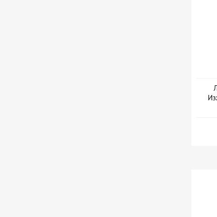
Л
Из
Дат