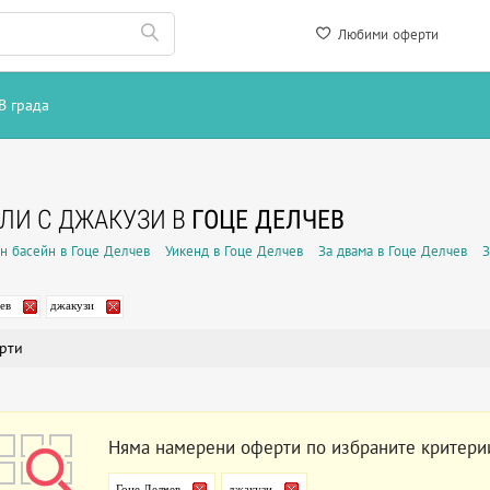
Любими оферти
В града
ЛИ С ДЖАКУЗИ В
ГОЦЕ ДЕЛЧЕВ
н басейн в Гоце Делчев
Уикенд в Гоце Делчев
За двама в Гоце Делчев
З
ев
джакузи
рти
Няма намерени оферти по избраните критери
Гоце Делчев
джакузи