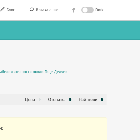
Блог
Връзка с нас
Dark
абележителности около Гоце Делчев
Цена
Отстъпка
Най-нови
и: