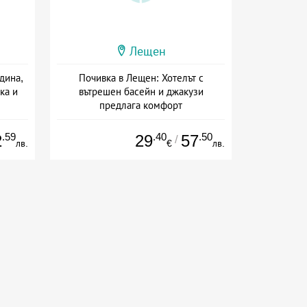
Лещен
дина,
Почивка в Лещен: Хотелът с
ка и
вътрешен басейн и джакузи
предлага комфорт
Дата: 28.07 - 01.09 + закуска
.59
.40
.50
2
29
57
/
лв.
€
лв.