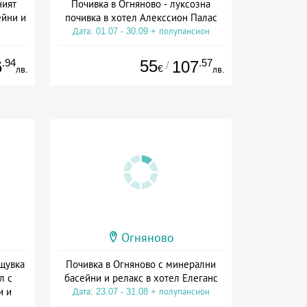
ният
Почивка в Огняново - луксозна
ейни и
почивка в хотел Алекссион Палас
Дата: 01.07 - 30.09 + полупансион
а
.94
55
.57
6
107
/
€
лв.
лв.
Огняново
ощувка
Почивка в Огняново с минерални
л с
басейни и релакс в хотел Елеганс
и и
Дата: 23.07 - 31.08 + полупансион