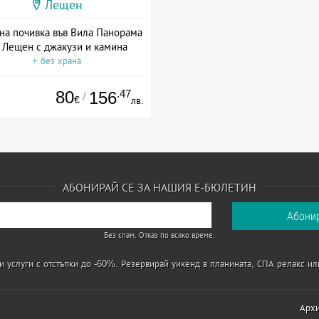
Лещен
на почивка във Вила Панорама
в Лещен с джакузи и камина
+ без храна
80
.47
156
/
€
лв.
АБОНИРАЙ СЕ ЗА НАШИЯ Е-БЮЛЕТИН
Без спам. Отказ по всяко време.
 услуги с отстъпки до -60%. Резервирай уикенд в планината, СПА релакс ил
Арх