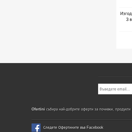
Изгод
3 
Ofertini
събира най-добрите оферти за почивки, продукти и
Следете Офертините във Facebook