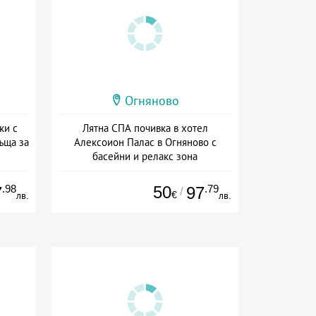
Огняново
ки с
Лятна СПА почивка в хотел
ъща за
Алексоион Палас в Огняново с
басейни и релакс зона
сион
+ полупансион
.98
50
.79
7
97
/
€
лв.
лв.