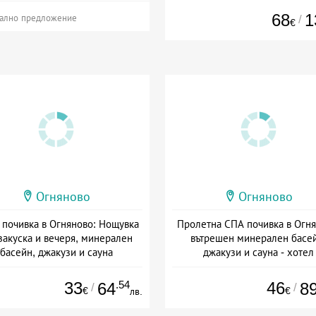
Дата: 23.07 - 21.09 + полупан
68
1
/
ално предложение
€
Огняново
Огняново
 почивка в Огняново: Нощувка
Пролетна СПА почивка в Огня
закуска и вечеря, минерален
вътрешен минерален басе
басейн, джакузи и сауна
джакузи и сауна - хотел
Александрова къща
а: 19.06 - 30.09 + полупансион
Дата: 01.07 - 31.08 + полупан
33
.54
46
64
8
/
/
€
€
лв.