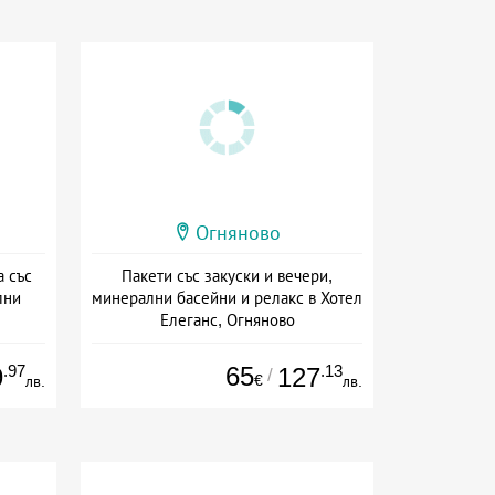
Огняново
а със
Пакети със закуски и вечери,
лни
минерални басейни и релакс в Хотел
Елеганс, Огняново
сион
Дата: 01.07 - 31.08 + полупансион
.97
65
.13
9
127
/
€
лв.
лв.