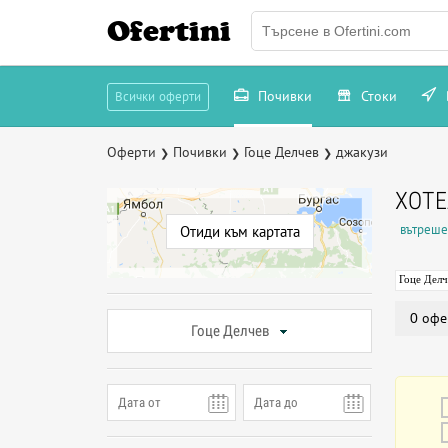
Ofertini
Почивки
Стоки
Всички оферти
Оферти
Почивки
Гоце Делчев
джакузи
❯
❯
❯
ХОТЕ
вътреше
Отиди към картата
Гоце Делч
0 офе
Гоце Делчев