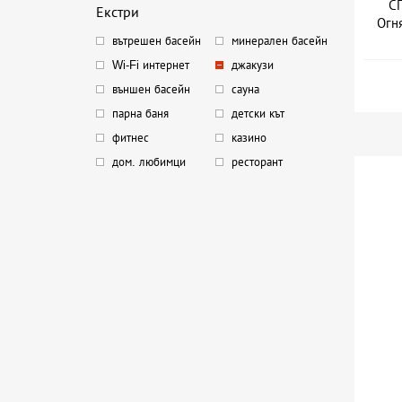
СП
Екстри
Огн
вътрешен басейн
минерален басейн
Дат
Wi-Fi интернет
джакузи
външен басейн
сауна
парна баня
детски кът
фитнес
казино
дом. любимци
ресторант