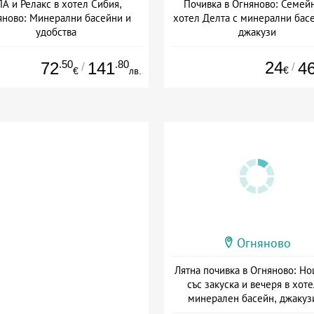
А и Релакс в хотел Сибия,
Почивка в Огняново: Семей
яново: Минерални басейни и
хотел Делта с минерални бас
удобства
джакузи
а: 09.06 - 20.12 + полупансион
Дата: 02.01 - 22.12 + закуск
.50
.80
24
72
141
4
/
/
€
€
лв.
Огняново
Лятна почивка в Огняново: Н
със закуска и вечеря в хоте
минерален басейн, джакуз
релакс център