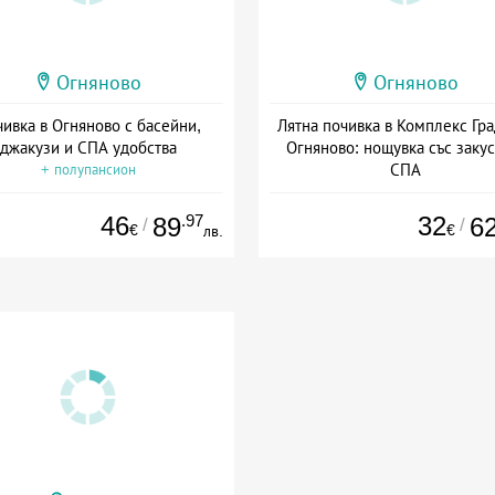
Огняново
Огняново
ивка в Огняново с басейни,
Лятна почивка в Комплекс Гра
джакузи и СПА удобства
Огняново: нощувка със закус
СПА
+ полупансион
+ закуска
46
.97
32
89
6
/
/
€
€
лв.