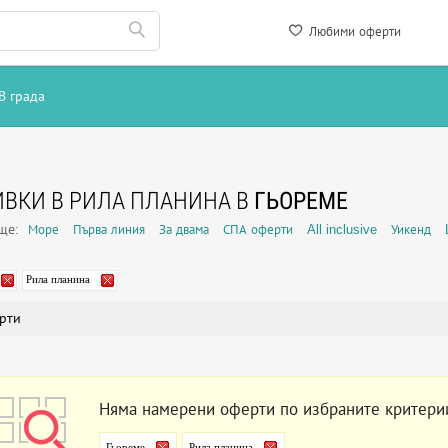
Любими оферти
В града
ВКИ В РИЛА ПЛАНИНА В
ГЬОРЕМЕ
още:
Море
Първа линия
За двама
СПА оферти
All inclusive
Уикенд
Рила планина
рти
Няма намерени оферти по избраните критери
Гьореме
Рила планина