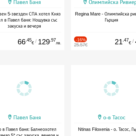
Павел Баня
Олимпийска Ривие
зен 5-звезден СПА хотел Княз
Regina Mare - Олимпийска ри
л в Павел баня: Нощувка със
Гърция
закуска и вечеря
а: 17.07 - 22.12 + полупансион
.45
.97
-16%
.47
66
129
21
/
/
€
лв.
€
25.57€
Павел Баня
о-в Тасос
о в Павел баня: Балнеохотел
Ntinas Filoxenia - о. Тасос, Г
амар 5* със закуска, вечеря и