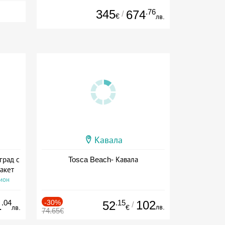
345
.76
674
/
€
лв.
Кавала
град с
Tosca Beach- Кавала
акет
сион
.04
-30%
.15
102
1
52
/
лв.
лв.
€
74.65€