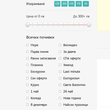
Изхранване
OB
BB
HB
FB
AI
Цена от 0 лв
До 300+ лв
Всички почивки
Море
Великден
Първа линия
За двама
Ранни записвания
СПА оферти
Планина
Уикенд
Екскурзии
Last minute
Ски оферти
Екотуризъм
Круиз
Свети Валентин
1 май
24 май
Коледа
Нова година
8 декември
Майски празници