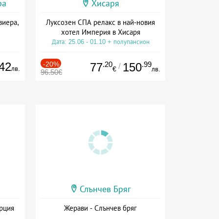
ра
Хисаря
виера,
Луксозен СПА релакс в най-новия
хотел Империя в Хисаря
Дата: 25.06 - 01.10 + полупансион
42
-20%
.20
.99
77
150
/
лв.
€
лв.
96.50€
Слънчев Бряг
ърция
Жерави - Слънчев бряг