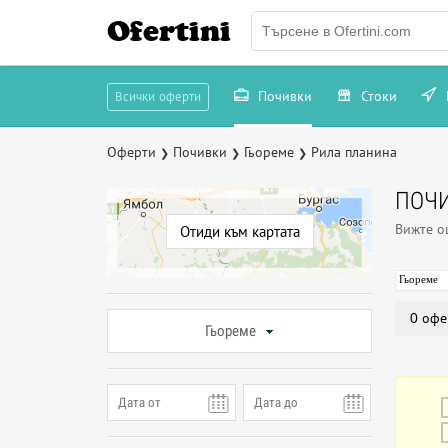
Ofertini
Почивки
Стоки
Всички оферти
Оферти
Почивки
Гьореме
Рила планина
❯
❯
❯
ПОЧИ
Вижте 
Отиди към картата
Гьореме
0 офе
Гьореме