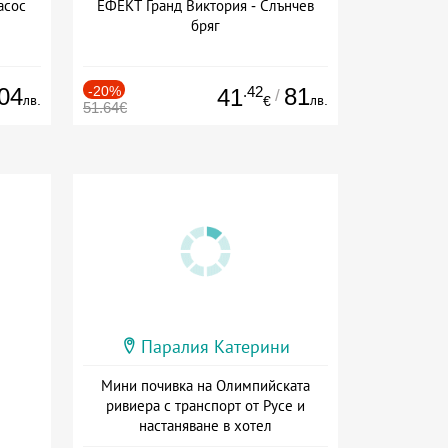
асос
ЕФЕКТ Гранд Виктория - Слънчев
бряг
04
-20%
.42
81
41
/
лв.
лв.
€
51.64€
Паралия Катерини
Мини почивка на Олимпийската
ривиера с транспорт от Русе и
настаняване в хотел
Дата: 18.09 - 23.09 + закуска