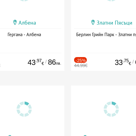
Албена
Златни Пясъци
Гергана - Албена
Берлин Грийн Парк - Златни п
.97
86
-25%
.75
43
33
/
/
лв.
€
€
€
44.99€