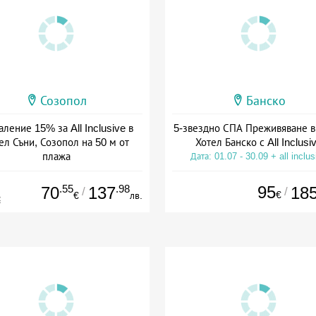
Созопол
Банско
ление 15% за All Inclusive в
5-звездно СПА Преживяване в
ел Съни, Созопол на 50 м от
Хотел Банско с All Inclusi
плажа
Дата: 01.07 - 30.09 + all inclus
а: 30.07 - 30.09 + all inclusive
.55
.98
95
70
137
18
/
/
€
€
лв.
€