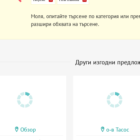
Моля, опитайте търсене по категория или пре
разшири обхвата на търсене.
Други изгодни предло
Обзор
о-в Тасос