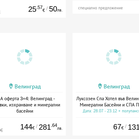
.57
50
25
/
специално предложение
лв.
€
€
Велинград
Велинград
А оферта 3=4: Велинград -
Луксозен Спа Хотел във Велин
вки, изхранване и минерални
Минерални Басейни и СПА П
басейни
Дата: 28.07 - 23.12 + полупан
а: 01.07 - 30.09 + полупансион
144
.64
67
281
13
/
/
€
€
лв.
0€