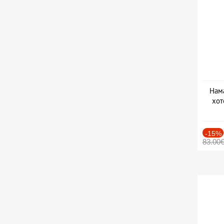
Нама
хот
Дат
-15%
83.00