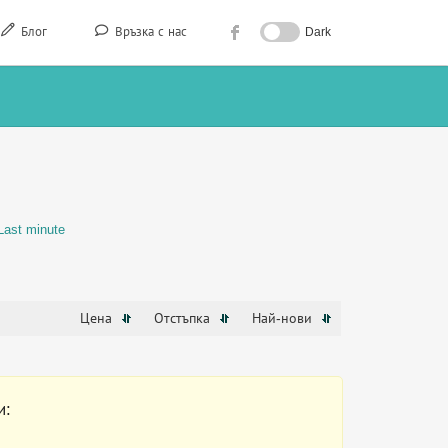
Блог
Връзка с нас
Dark
Last minute
Цена
Отстъпка
Най-нови
и: