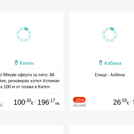
Китен
Албена
t Minute оферта за лято: All
Елица - Албена
sive, реновиран хотел Атлиман
а 100 м от плажа в Китен
а: 01.06 - 29.09 + all inclusive
.30
.17
-25%
.59
100
196
26
/
/
€
лв.
€
0€
35.54€