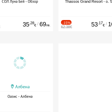
СОЛ Луна Бей - Обзор
Thassos Grand Resort - о. Т
.28
69
-15%
.17
1
35
53
/
/
лв.
€
€
€
62.38€
Албена
Оазис - Албена