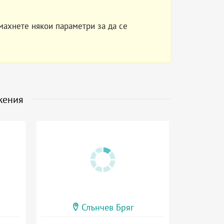
махнете някои параметри за да се
жения
Слънчев Бряг