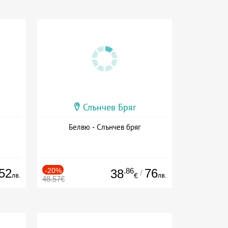
Слънчев Бряг
Белвю - Слънчев бряг
52
-20%
.86
76
38
/
лв.
лв.
€
48.57€