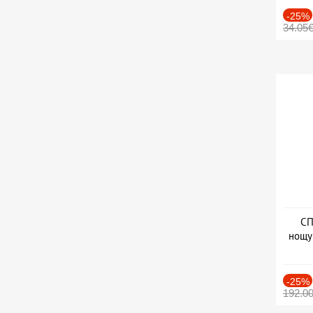
-25%
34.05
СП
нощу
Дат
-25%
192.0