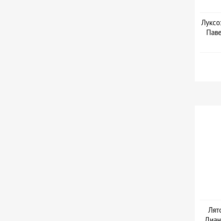
Луксо
Паве
Дат
Лят
Диан