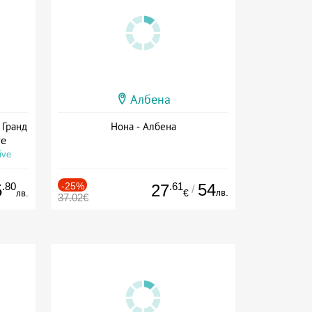
Албена
 Гранд
Нона - Албена
ve
ive
.80
-25%
.61
54
5
27
/
лв.
лв.
€
37.02€