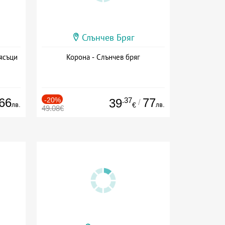
Слънчев Бряг
ясъци
Корона - Слънчев бряг
66
-20%
.37
77
39
/
лв.
лв.
€
49.08€