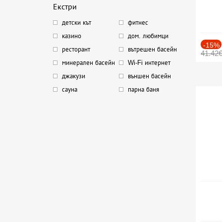
Екстри
детски кът
фитнес
казино
дом. любимци
-15%
ресторант
вътрешен басейн
41.42
минерален басейн
Wi-Fi интернет
джакузи
външен басейн
сауна
парна баня