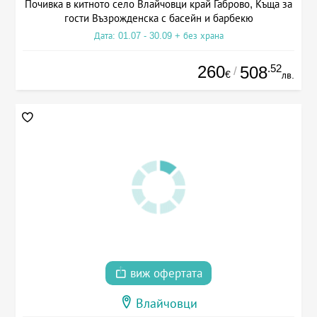
Почивка в китното село Влайчовци край Габрово, Къща за
гости Възрожденска с басейн и барбекю
Дата: 01.07 - 30.09 + без храна
260
.52
508
/
€
лв.
виж офертата
Влайчовци