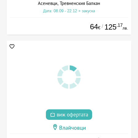
Асеневци, Тревненския Балкан
Дата: 08.09 - 22.12 + закуска
64
.17
125
/
€
лв.
виж офертата
Влайчовци