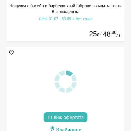
Нощувка с басейн и барбекю край Габрово в къща за гости
Възрожденска
Дата: 01.07 - 30.09 + без храна
25
.90
48
/
€
лв.
виж офертата
Влайчовци