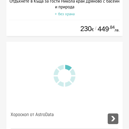
Отдъхнете в Къща за гости Никола край Дряново с басейн
и природа
+ без храна
230
.84
449
/
€
лв.
Хороскоп от AstroData