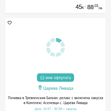
45
.01
88
/
€
лв.
виж офертата
Царева Ливада
Почивка в Тревненския Балкан: релакс с включена закуска
в Комплекс Асеневци с. Царева Ливада
Дата: 14.07 - 30.09 + закуска