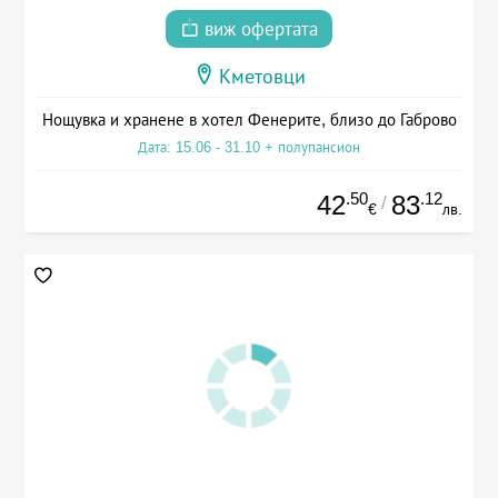
виж офертата
Кметовци
Нощувка и хранене в хотел Фенерите, близо до Габрово
Дата: 15.06 - 31.10 + полупансион
.50
.12
42
83
/
€
лв.