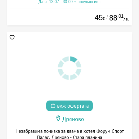
Дата: 13.07 - 30.09 + полупансион
45
.01
88
/
€
лв.
виж офертата
Дряново
Незабравима почивка за двама в хотел Форум Спорт
Палас, Дряново - Стара планина