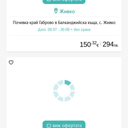
Живко
Почивка край Габрово в Балканджийска къща, с. Живко
Дата: 09.07 - 30.09 + без храна
.32
294
150
/
лв.
€
виж офертата