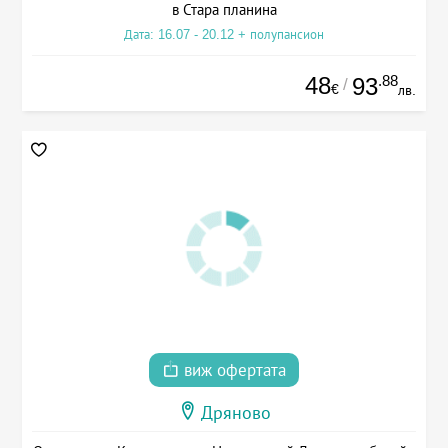
в Стара планина
Дата: 16.07 - 20.12 + полупансион
48
.88
93
/
€
лв.
виж офертата
Дряново