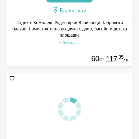
Влайчовци
Отдих в Комплекс Роден край Влайчовци, Габровски
балкан: Самостоятелна къщичка с двор, басейн и детска
площадка
+ без храна
60
.35
117
/
€
лв.