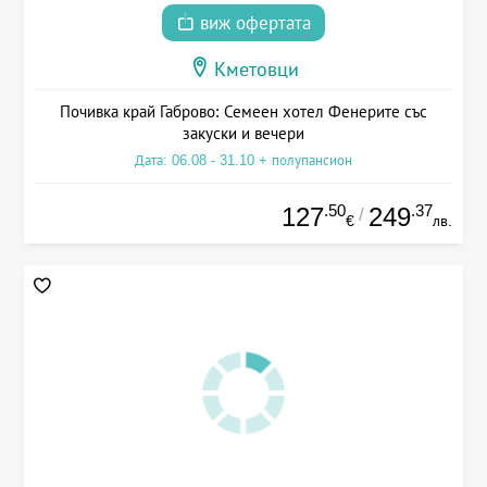
виж офертата
Кметовци
Почивка край Габрово: Семеен хотел Фенерите със
закуски и вечери
Дата: 06.08 - 31.10 + полупансион
.50
.37
127
249
/
€
лв.