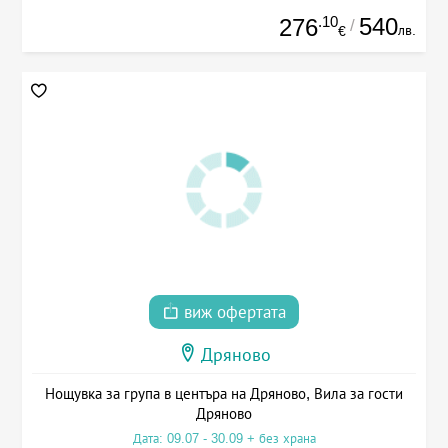
.10
540
276
/
лв.
€
виж офертата
Дряново
Нощувка за група в центъра на Дряново, Вила за гости
Дряново
Дата: 09.07 - 30.09 + без храна