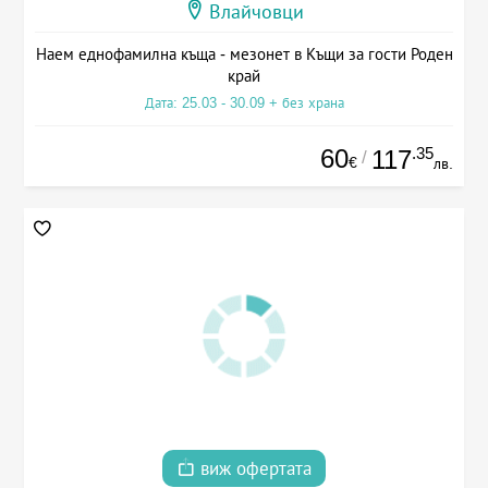
Влайчовци
Наем еднофамилна къща - мезонет в Къщи за гости Роден
край
Дата: 25.03 - 30.09 + без храна
60
.35
117
/
€
лв.
виж офертата