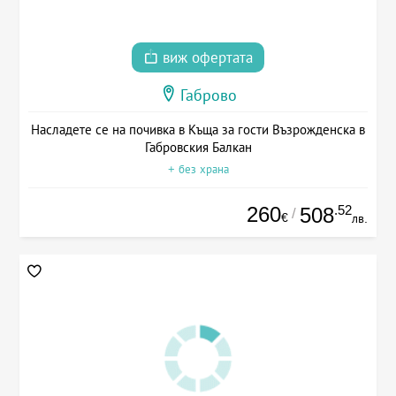
виж офертата
Габрово
Насладете се на почивка в Къща за гости Възрожденска в
Габровския Балкан
+ без храна
260
.52
508
/
€
лв.