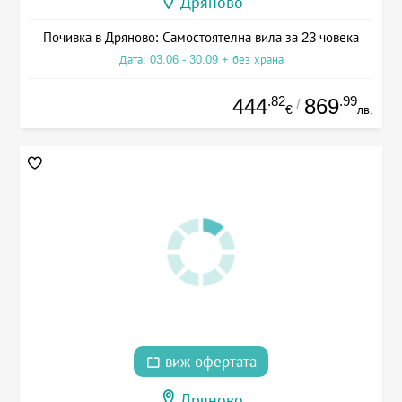
Дряново
Почивка в Дряново: Самостоятелна вила за 23 човека
Дата: 03.06 - 30.09 + без храна
.82
.99
444
869
/
€
лв.
виж офертата
Дряново