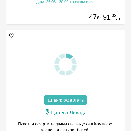
Дата: 26.06 - 30.09 + полупансион
47
.92
91
/
€
лв.
виж офертата
Царева Ливада
Пакетни оферти за двама със закуска в Комплекс
Асеневци с открит басейн