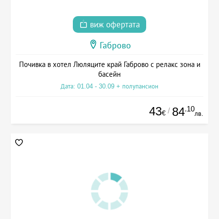
виж офертата
Габрово
Почивка в хотел Люляците край Габрово с релакс зона и
басейн
Дата: 01.04 - 30.09 + полупансион
43
.10
84
/
€
лв.