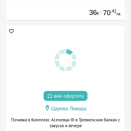
36
.41
70
/
€
лв.
виж офертата
Царева Ливада
Почивка в Комплекс Асеневци III в Тревненския балкан с
закуска и вечеря