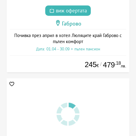
виж офертата
Габрово
Почивка през април в хотел Люляците край Габрово с
пълен комфорт
Дата: 01.04 - 30.09 + пълен пансион
245
.18
479
/
€
лв.