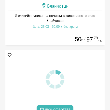
Влайчовци
Изживейте уникална почивка в живописното село
Влайчовци
Дата: 25.03 - 30.09 + без храна
50
.79
97
/
€
лв.
виж офертата