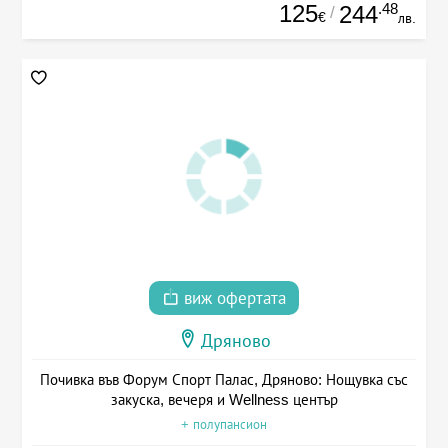
125
.48
244
/
€
лв.
виж офертата
Дряново
Почивка във Форум Спорт Палас, Дряново: Нощувка със
закуска, вечеря и Wellness център
+ полупансион