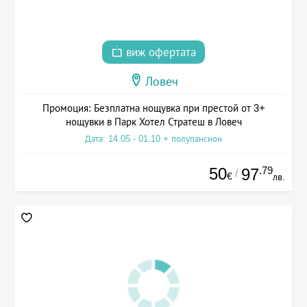
виж офертата
Ловеч
Промоция: Безплатна нощувка при престой от 3+
нощувки в Парк Хотел Стратеш в Ловеч
Дата: 14.05 - 01.10 + полупансион
50
.79
97
/
€
лв.