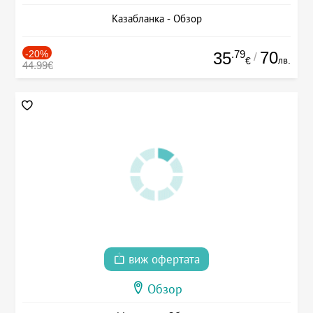
Казабланка - Обзор
-20%
.79
70
35
/
лв.
€
44.99€
виж офертата
Обзор