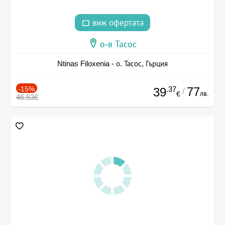
виж офертата
о-в Тасос
Ntinas Filoxenia - о. Тасос, Гърция
-15%
.37
77
39
/
лв.
€
46.53€