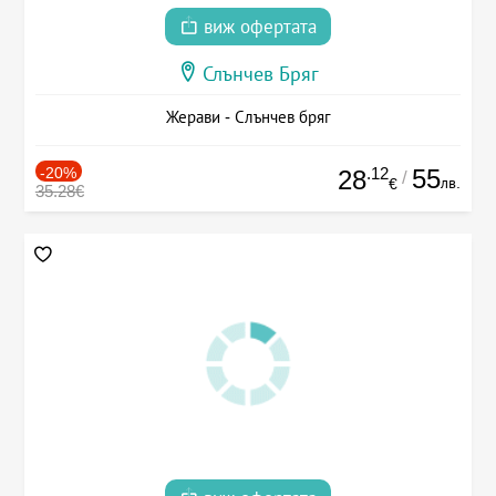
виж офертата
Слънчев Бряг
Жерави - Слънчев бряг
-20%
.12
55
28
/
лв.
€
35.28€