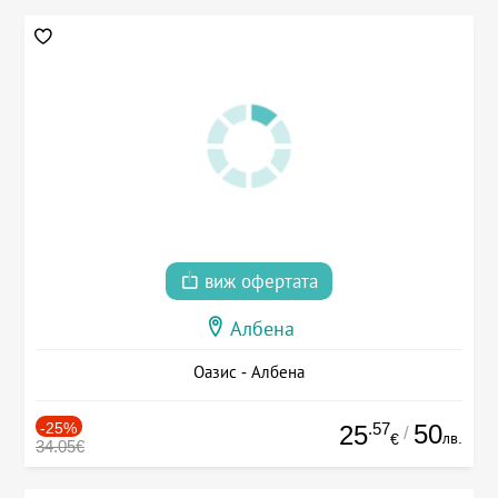
виж офертата
Албена
Оазис - Албена
-25%
.57
50
25
/
лв.
€
34.05€