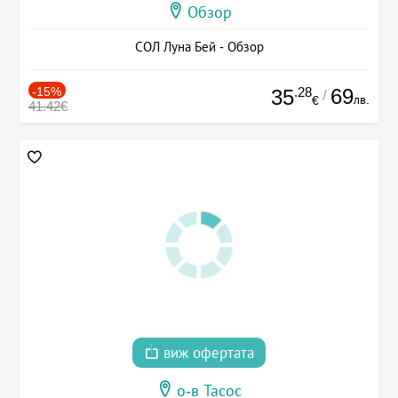
Обзор
СОЛ Луна Бей - Обзор
-15%
.28
69
35
/
лв.
€
41.42€
виж офертата
о-в Тасос