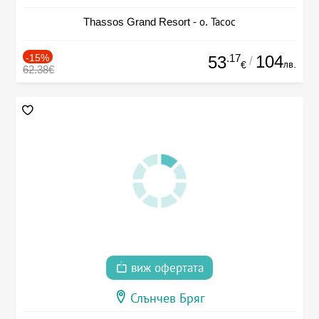
Thassos Grand Resort - о. Тасос
-15%
.17
104
53
/
лв.
€
62.38€
виж офертата
Слънчев Бряг