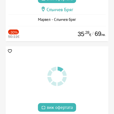
Слънчев Бряг
Марвел - Слънчев бряг
-30%
.28
69
35
/
лв.
€
50.11€
виж офертата