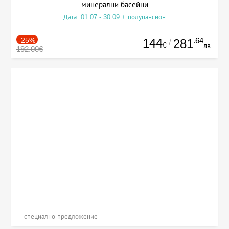
минерални басейни
Дата: 01.07 - 30.09 + полупансион
-25%
144
.64
281
/
€
лв.
192.00€
специално предложение