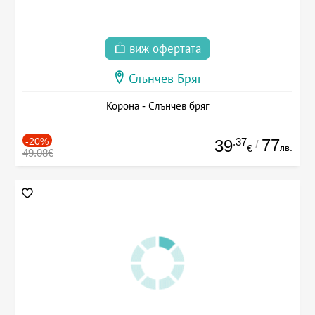
виж офертата
Слънчев Бряг
Корона - Слънчев бряг
-20%
.37
77
39
/
лв.
€
49.08€