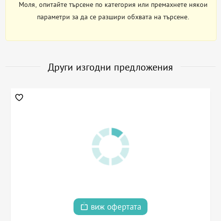
Моля, опитайте търсене по категория или премахнете някои
параметри за да се разшири обхвата на търсене.
Други изгодни предложения
виж офертата