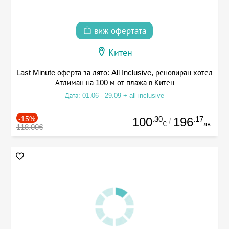
виж офертата
Китен
Last Minute оферта за лято: All Inclusive, реновиран хотел
Атлиман на 100 м от плажа в Китен
Дата: 01.06 - 29.09 + all inclusive
-15%
.30
.17
100
196
/
€
лв.
118.00€