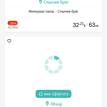
Слънчев Бряг
Империал палас - Слънчев бряг
-25%
.21
63
32
/
лв.
€
42.95€
виж офертата
Обзор