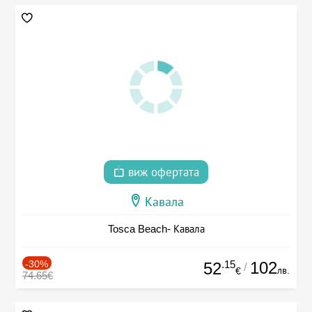
виж офертата
Кавала
Tosca Beach- Кавала
-30%
.15
102
52
/
лв.
€
74.65€