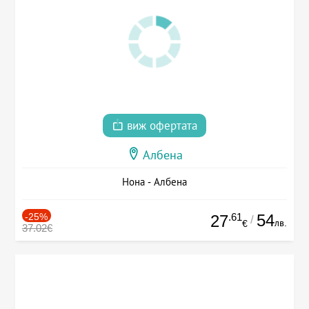
виж офертата
Албена
Нона - Албена
-25%
.61
54
27
/
лв.
€
37.02€