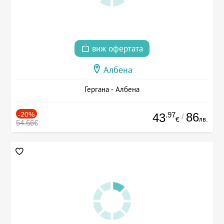
виж офертата
Албена
Гергана - Албена
-20%
.97
86
43
/
лв.
€
54.66€