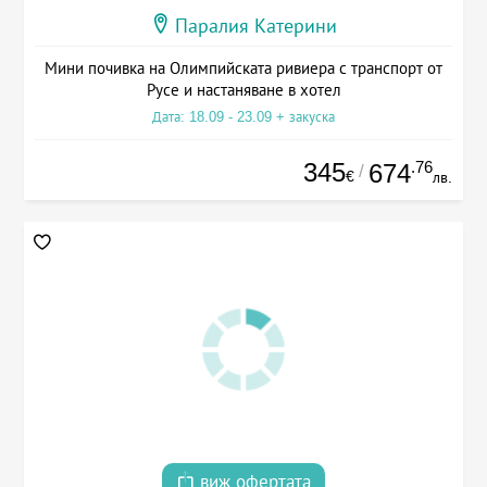
Паралия Катерини
Мини почивка на Олимпийската ривиера с транспорт от
Русе и настаняване в хотел
Дата: 18.09 - 23.09 + закуска
345
.76
674
/
€
лв.
виж офертата