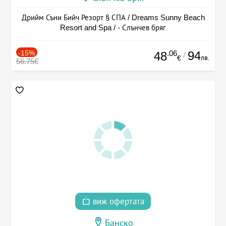
Дрийм Съни Бийч Резорт § СПА / Dreams Sunny Beach
Resort and Spa / - Слънчев бряг
-15%
.06
94
48
/
лв.
€
56.75€
виж офертата
Банско