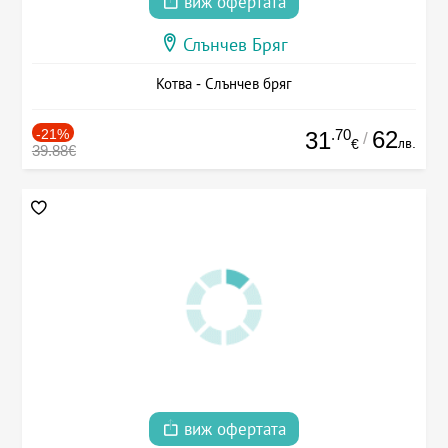
виж офертата
Слънчев Бряг
Котва - Слънчев бряг
-21%
.70
62
31
/
лв.
€
39.88€
виж офертата