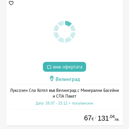
виж офертата
Велинград
Луксозен Спа Хотел във Велинград с Минерални Басейни
и СПА Пакет
Дата: 28.07 - 23.12 + полупансион
67
.04
131
/
€
лв.