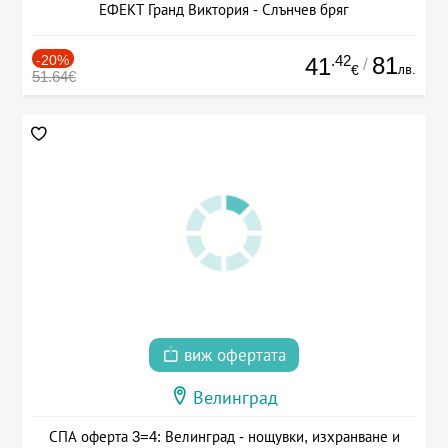
ЕФЕКТ Гранд Виктория - Слънчев бряг
-20%
.42
81
41
/
лв.
€
51.64€
виж офертата
Велинград
СПА оферта 3=4: Велинград - нощувки, изхранване и