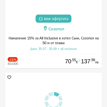
виж офертата
Созопол
Намаление 15% за All Inclusive в хотел Съни, Созопол на
50 м от плажа
Дата: 30.07 - 30.09 + all inclusive
-15%
.55
.98
70
137
/
€
лв.
83.00€