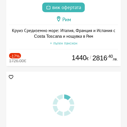
виж офертата
Рим
Круиз Средиземно море: Италия, Франция и Испания с
Costa Toscana и нощувка в Рим
+ пълен пансион
-17%
1440
.40
2816
/
€
лв.
1726.00€