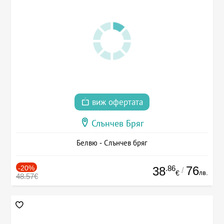
виж офертата
Слънчев Бряг
Белвю - Слънчев бряг
-20%
.86
76
38
/
лв.
€
48.57€