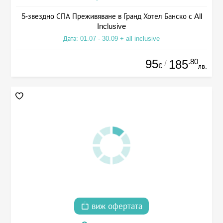
5-звездно СПА Преживяване в Гранд Хотел Банско с All
Inclusive
Дата: 01.07 - 30.09 + all inclusive
95
.80
185
/
€
лв.
виж офертата