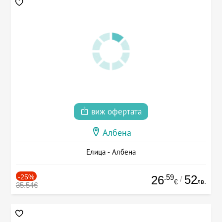
виж офертата
Албена
Елица - Албена
-25%
.59
52
26
/
лв.
€
35.54€