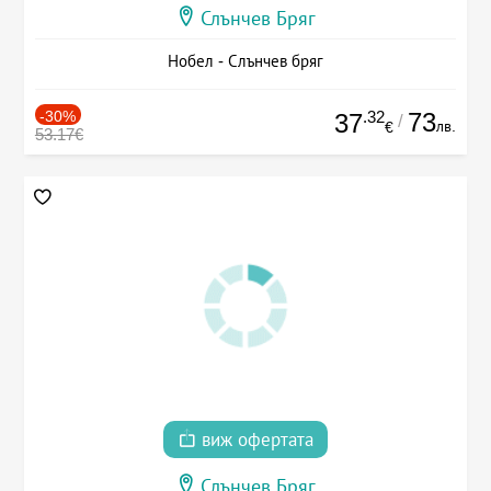
Слънчев Бряг
Нобел - Слънчев бряг
-30%
.32
73
37
/
лв.
€
53.17€
виж офертата
Слънчев Бряг