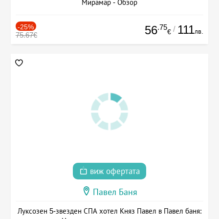
Мирамар - Обзор
-25%
.75
111
56
/
лв.
€
75.67€
виж офертата
Павел Баня
Луксозен 5-звезден СПА хотел Княз Павел в Павел баня: