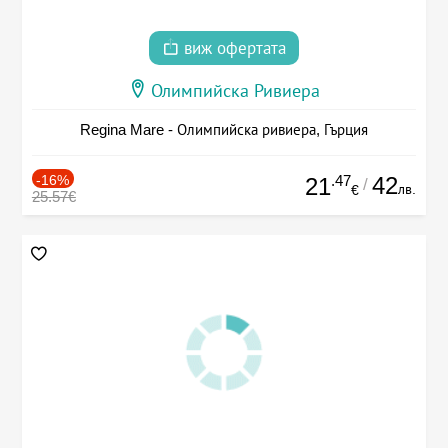
виж офертата
Олимпийска Ривиера
Regina Mare - Олимпийска ривиера, Гърция
-16%
.47
42
21
/
лв.
€
25.57€