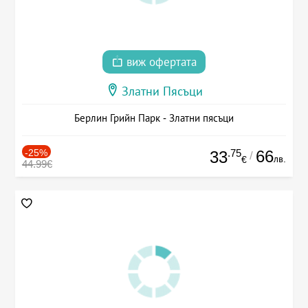
виж офертата
Златни Пясъци
Берлин Грийн Парк - Златни пясъци
-25%
.75
66
33
/
лв.
€
44.99€