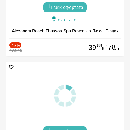
виж офертата
о-в Тасос
Alexandra Beach Thassos Spa Resort - о. Тасос, Гърция
-15%
.88
78
39
/
лв.
€
47.04€