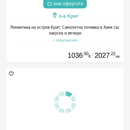
виж офертата
о-в Крит
Романтика на остров Крит: Самолетна почивка в Ханя със
закуски и вечери
+ полупансион
.50
.22
1036
2027
/
€
лв.