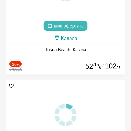
виж офертата
Кавала
Tosca Beach- Кавала
-30%
.15
102
52
/
лв.
€
74.65€