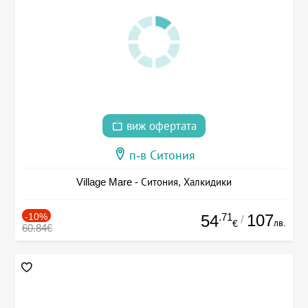
виж офертата
п-в Ситония
Village Mare - Ситония, Халкидики
-10%
.71
107
54
/
лв.
€
60.84€