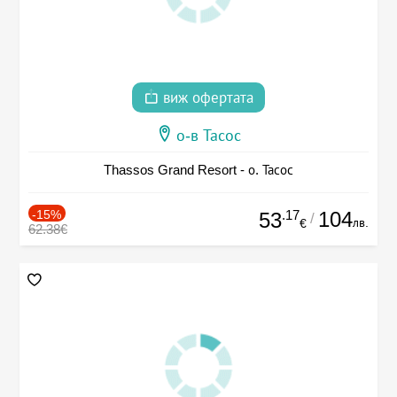
виж офертата
о-в Тасос
Thassos Grand Resort - о. Тасос
-15%
.17
104
53
/
лв.
€
62.38€