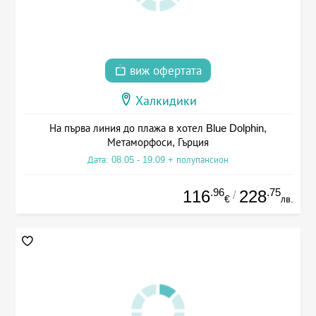
виж офертата
Халкидики
На първа линия до плажа в хотел Blue Dolphin,
Метаморфоси, Гърция
Дата: 08.05 - 19.09 + полупансион
.96
.75
116
228
/
€
лв.