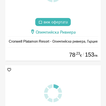
виж офертата
Олимпийска Ривиера
Cronwell Platamon Resort - Олимпийска ривиера, Гърция
.23
153
78
/
лв.
€