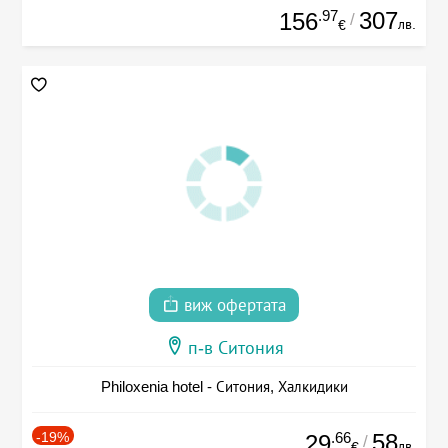
.97
307
156
/
лв.
€
виж офертата
п-в Ситония
Philoxenia hotel - Ситония, Халкидики
-19%
.66
58
29
/
лв.
€