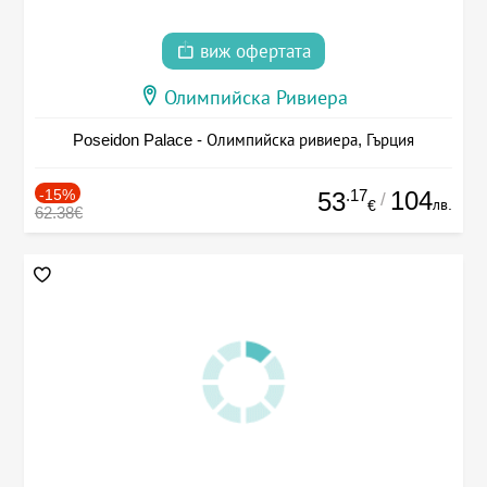
виж офертата
Олимпийска Ривиера
Poseidon Palace - Олимпийска ривиера, Гърция
-15%
.17
104
53
/
лв.
€
62.38€