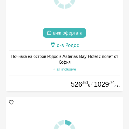
виж офертата
о-в Родос
Почивка на остров Родос в Asterias Bay Hotel с полет от
София
+ all inclusive
.50
.74
526
1029
/
€
лв.