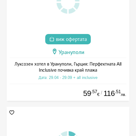
виж офертата
Урануполи
Луксозен хотел в Урануполи, Гърция: Перфектната All
Inclusive почивка край плажа
Дата: 29.04 - 29.09 + all inclusive
.57
.51
59
116
/
€
лв.