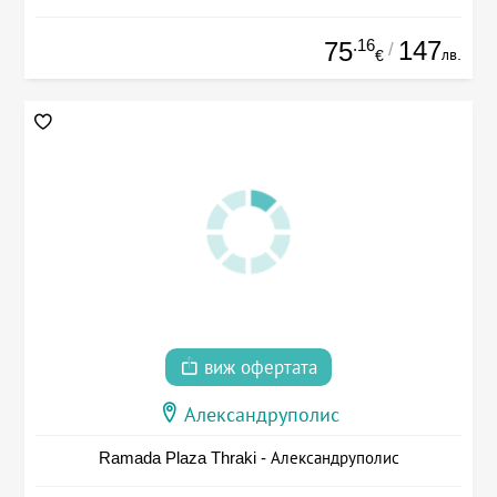
.16
147
75
/
лв.
€
виж офертата
Александруполис
Ramada Plaza Thraki - Александруполис