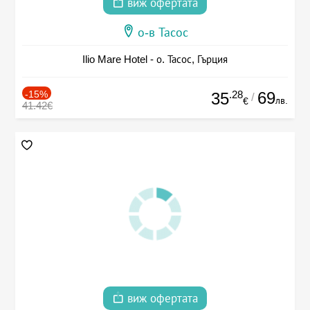
виж офертата
о-в Тасос
Ilio Mare Hotel - о. Тасос, Гърция
-15%
.28
69
35
/
лв.
€
41.42€
виж офертата