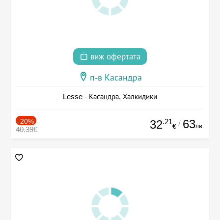
виж офертата
п-в Касандра
Lesse - Касандра, Халкидики
-20%
.21
63
32
/
лв.
€
40.39€