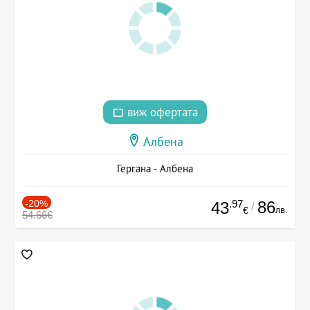
виж офертата
Албена
Гергана - Албена
-20%
.97
86
43
/
лв.
€
54.66€