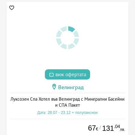
виж офертата
Велинград
Луксозен Спа Хотел във Велинград с Минерални Басейни
и СПА Пакет
Дата: 28.07 - 23.12 + полупансион
67
.04
131
/
€
лв.