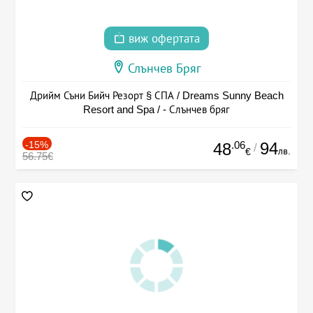
виж офертата
Слънчев Бряг
Дрийм Съни Бийч Резорт § СПА / Dreams Sunny Beach
Resort and Spa / - Слънчев бряг
-15%
.06
94
48
/
лв.
€
56.75€