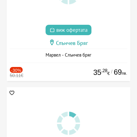
виж офертата
Слънчев Бряг
Марвел - Слънчев бряг
-30%
.28
69
35
/
лв.
€
50.11€