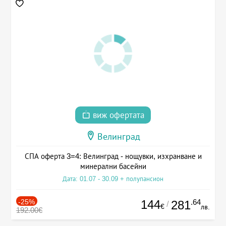
виж офертата
Велинград
СПА оферта 3=4: Велинград - нощувки, изхранване и
минерални басейни
Дата: 01.07 - 30.09 + полупансион
-25%
144
.64
281
/
€
лв.
192.00€