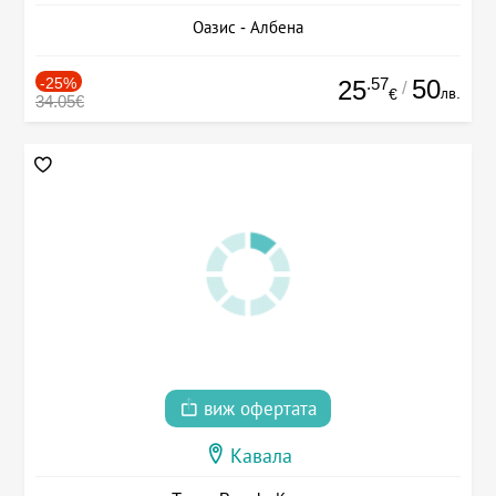
Оазис - Албена
-25%
.57
50
25
/
лв.
€
34.05€
виж офертата
Кавала