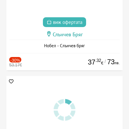
виж офертата
Слънчев Бряг
Нобел - Слънчев бряг
-30%
.32
73
37
/
лв.
€
53.17€