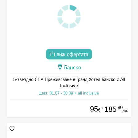
виж офертата
Банско
5-звездно СПА Преживяване в Гранд Хотел Банско с All
Inclusive
Дата: 01.07 - 30.09 + all inclusive
95
.80
185
/
€
лв.