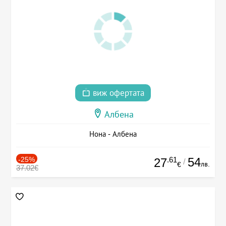
виж офертата
Албена
Нона - Албена
-25%
.61
54
27
/
лв.
€
37.02€