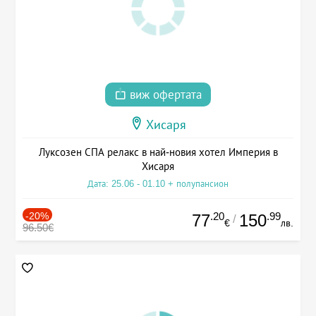
виж офертата
Хисаря
Луксозен СПА релакс в най-новия хотел Империя в
Хисаря
Дата: 25.06 - 01.10 + полупансион
-20%
.20
.99
77
150
/
€
лв.
96.50€