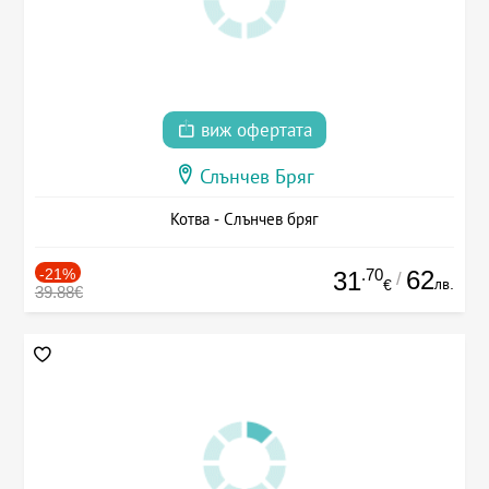
виж офертата
Слънчев Бряг
Котва - Слънчев бряг
-21%
.70
62
31
/
лв.
€
39.88€