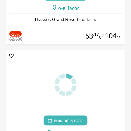
о-в Тасос
Thassos Grand Resort - о. Тасос
-15%
.17
104
53
/
лв.
€
62.38€
виж офертата