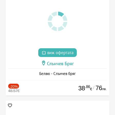
виж офертата
Слънчев Бряг
Белвю - Слънчев бряг
-20%
.86
76
38
/
лв.
€
48.57€