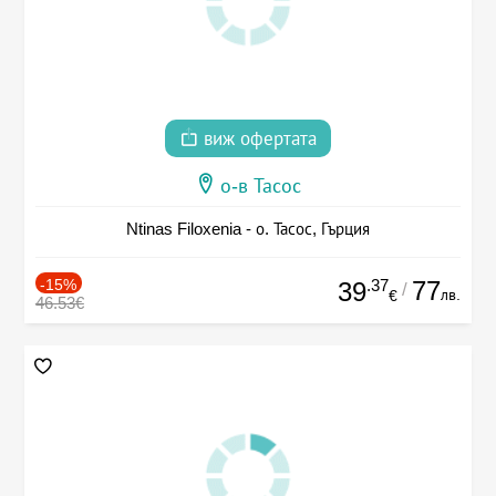
виж офертата
о-в Тасос
Ntinas Filoxenia - о. Тасос, Гърция
-15%
.37
77
39
/
лв.
€
46.53€