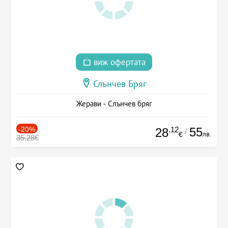
виж офертата
Слънчев Бряг
Жерави - Слънчев бряг
-20%
.12
55
28
/
лв.
€
35.28€