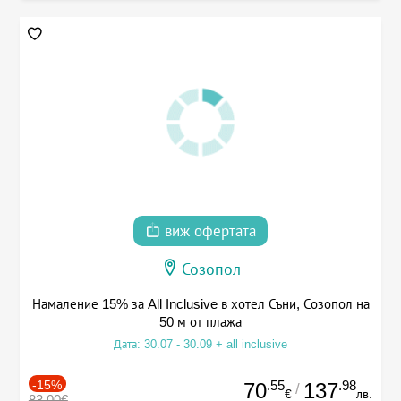
виж офертата
Созопол
Намаление 15% за All Inclusive в хотел Съни, Созопол на
50 м от плажа
Дата: 30.07 - 30.09 + all inclusive
-15%
.55
.98
70
137
/
€
лв.
83.00€