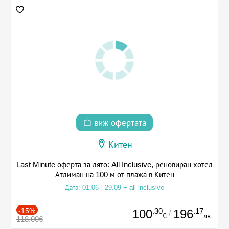
виж офертата
Китен
Last Minute оферта за лято: All Inclusive, реновиран хотел
Атлиман на 100 м от плажа в Китен
Дата: 01.06 - 29.09 + all inclusive
-15%
.30
.17
100
196
/
€
лв.
118.00€