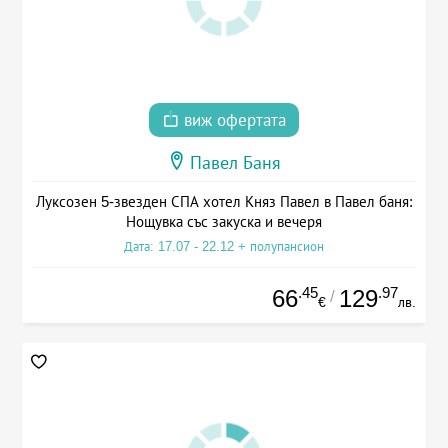
виж офертата
Павел Баня
Луксозен 5-звезден СПА хотел Княз Павел в Павел баня:
Нощувка със закуска и вечеря
Дата: 17.07 - 22.12 + полупансион
.45
.97
66
129
/
€
лв.