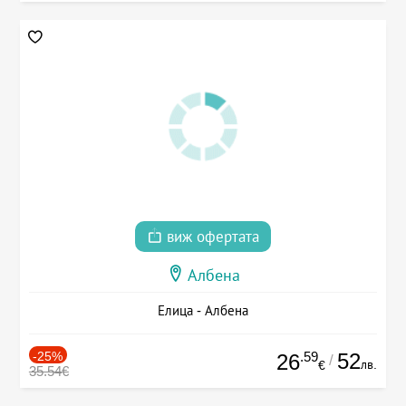
виж офертата
Албена
Елица - Албена
-25%
.59
52
26
/
лв.
€
35.54€