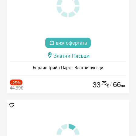
виж офертата
Златни Пясъци
Берлин Грийн Парк - Златни пясъци
-25%
.75
66
33
/
лв.
€
44.99€