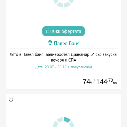
виж офертата
Павел Баня
Лято в Павел баня: Балнеохотел Дианамар 5* със закуска,
вечеря и СПА
Дата: 23.07 - 22.12 + полупансион
74
.73
144
/
€
лв.