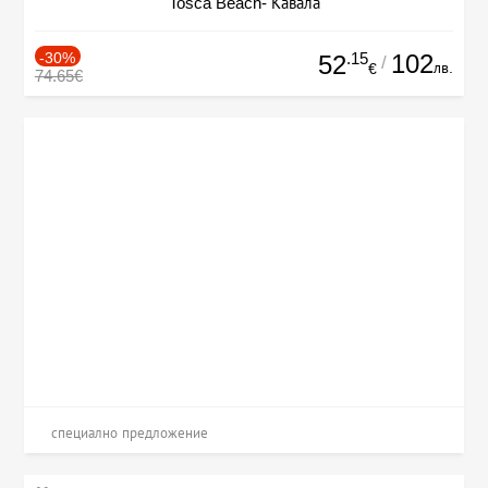
Tosca Beach- Кавала
-30%
.15
102
52
/
лв.
€
74.65€
специално предложение