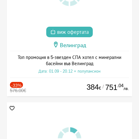
виж офертата
Велинград
Топ промоция в 5-звезден СПА хотел с минерални
басейни във Велинград
Дата: 01.09 - 20.12 + полупансион
-33%
384
.04
751
/
€
лв.
576.00€