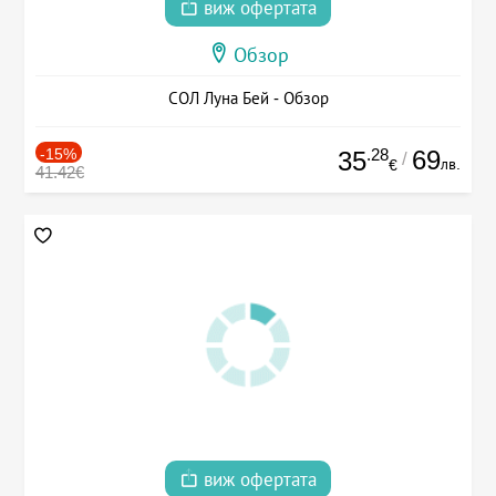
виж офертата
Обзор
СОЛ Луна Бей - Обзор
-15%
.28
69
35
/
лв.
€
41.42€
виж офертата