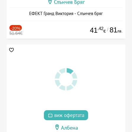
Слънчев Бряг
ЕФЕКТ Гранд Виктория - Слънчев бряг
-20%
.42
81
41
/
лв.
€
51.64€
виж офертата
Албена