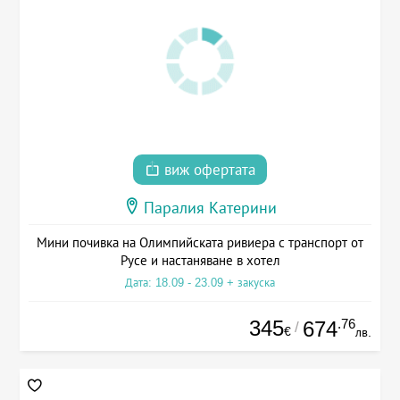
виж офертата
Паралия Катерини
Мини почивка на Олимпийската ривиера с транспорт от
Русе и настаняване в хотел
Дата: 18.09 - 23.09 + закуска
345
.76
674
/
€
лв.