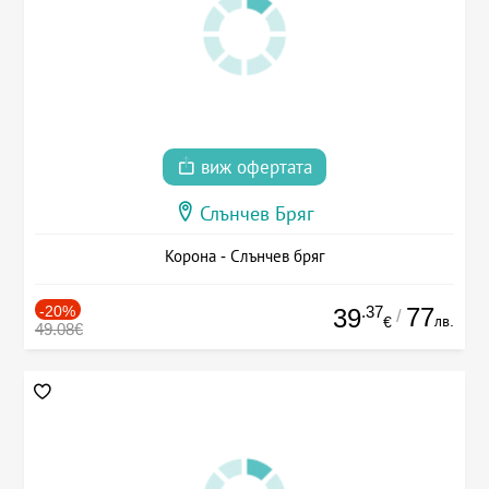
виж офертата
Слънчев Бряг
Корона - Слънчев бряг
-20%
.37
77
39
/
лв.
€
49.08€