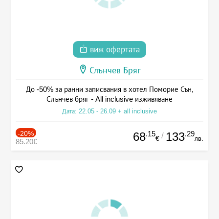
виж офертата
Слънчев Бряг
До -50% за ранни записвания в хотел Поморие Сън,
Слънчев бряг - All inclusive изживяване
Дата: 22.05 - 26.09 + all inclusive
-20%
.15
.29
68
133
/
€
лв.
85.20€