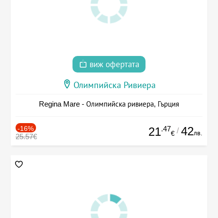
виж офертата
Олимпийска Ривиера
Regina Mare - Олимпийска ривиера, Гърция
-16%
.47
42
21
/
лв.
€
25.57€