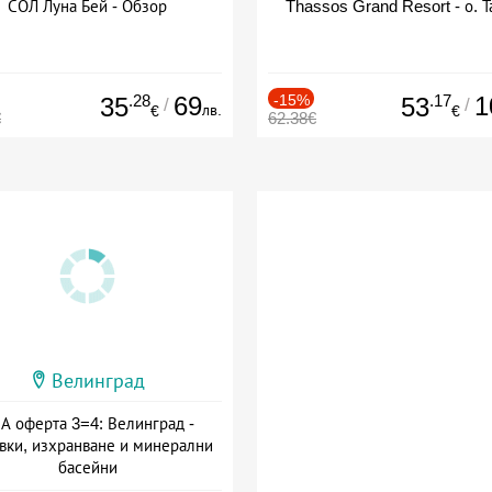
СОЛ Луна Бей - Обзор
Thassos Grand Resort - о. Т
.28
69
-15%
.17
1
35
53
/
/
лв.
€
€
€
62.38€
Велинград
А оферта 3=4: Велинград -
вки, изхранване и минерални
басейни
а: 01.07 - 30.09 + полупансион