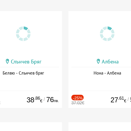
Слънчев Бряг
Албена
Белвю - Слънчев бряг
Нона - Албена
.86
76
-25%
.61
38
27
/
/
лв.
€
€
€
37.02€