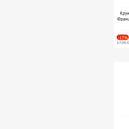
Круи
Франц
-17%
1726.