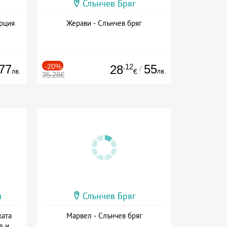
Слънчев Бряг
ърция
Жерави - Слънчев бряг
77
-20%
.12
55
28
/
лв.
лв.
€
35.28€
и
Слънчев Бряг
ката
Марвел - Слънчев бряг
е и