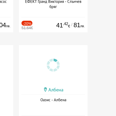
асос
ЕФЕКТ Гранд Виктория - Слънчев
бряг
04
-20%
.42
81
41
/
лв.
лв.
€
51.64€
Албена
Оазис - Албена