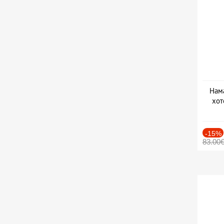
Нама
хот
Дат
-15%
83.00