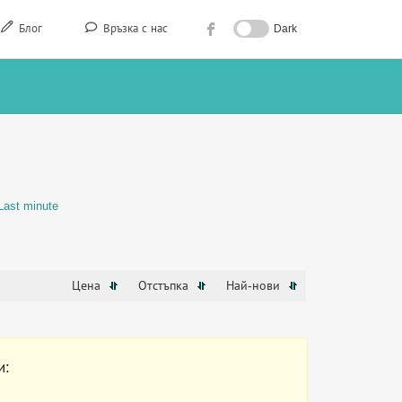
Блог
Връзка с нас
Dark
И
Last minute
Цена
Отстъпка
Най-нови
и: