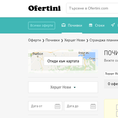
Ofertini
Почивки
Стоки
Всички оферти
Оферти
Почивки
Херцег Нови
Странджа плани
❯
❯
❯
ПОЧИ
Вижте 
Отиди към картата
Херцег Н
0 офе
Херцег Нови