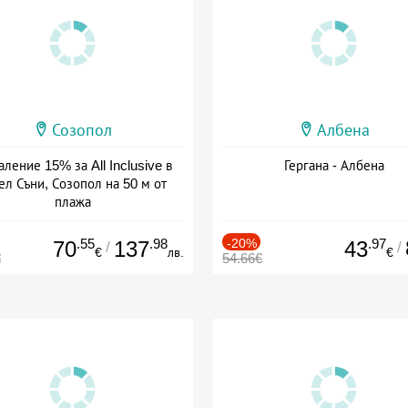
Созопол
Албена
ление 15% за All Inclusive в
Гергана - Албена
ел Съни, Созопол на 50 м от
плажа
а: 30.07 - 30.09 + all inclusive
.55
.98
-20%
.97
70
137
43
/
/
€
лв.
€
€
54.66€