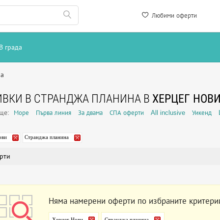
Любими оферти
В града
на
ВКИ В СТРАНДЖА ПЛАНИНА В
ХЕРЦЕГ НОВ
още:
Море
Първа линия
За двама
СПА оферти
All inclusive
Уикенд
ови
Странджа планина
рти
Няма намерени оферти по избраните критери
Херцег Нови
Странджа планина