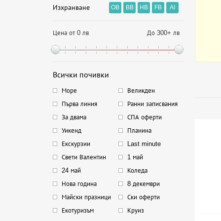
Изхранване
OB
BB
HB
FB
AI
Цена от 0 лв
До 300+ лв
Всички почивки
Море
Великден
Първа линия
Ранни записвания
За двама
СПА оферти
Уикенд
Планина
Екскурзии
Last minute
Свети Валентин
1 май
24 май
Коледа
Нова година
8 декември
Майски празници
Ски оферти
Екотуризъм
Круиз