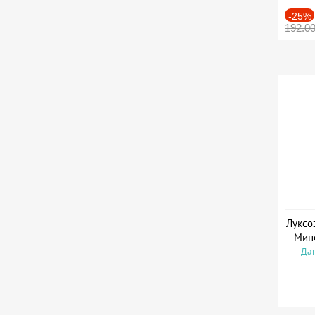
-25%
192.0
Луксо
Мин
Дат