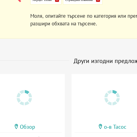
Моля, опитайте търсене по категория или пре
разшири обхвата на търсене.
Други изгодни предло
Обзор
о-в Тасос