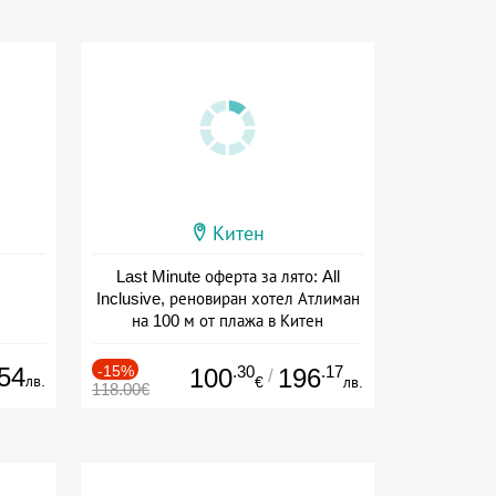
Китен
Last Minute оферта за лято: All
Inclusive, реновиран хотел Атлиман
на 100 м от плажа в Китен
Дата: 01.06 - 29.09 + all inclusive
54
-15%
.30
.17
100
196
/
лв.
€
лв.
118.00€