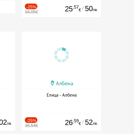
-25%
.57
50
25
/
лв.
€
34.05€
Албена
Елица - Албена
02
-25%
.59
52
26
/
лв.
лв.
€
35.54€