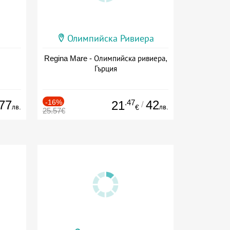
Олимпийска Ривиера
Regina Mare - Олимпийска ривиера,
Гърция
77
-16%
.47
42
21
/
лв.
лв.
€
25.57€