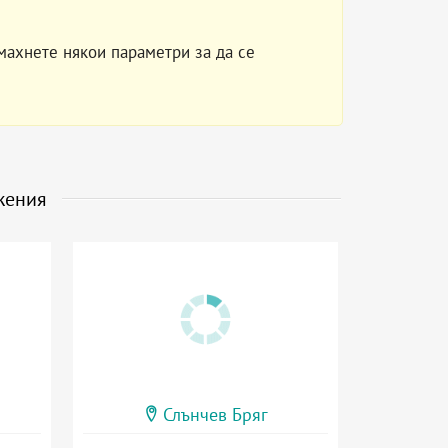
махнете някои параметри за да се
жения
Слънчев Бряг