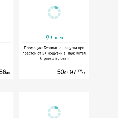
Ловеч
Промоция: Безплатна нощувка при
престой от 3+ нощувки в Парк Хотел
Стратеш в Ловеч
Дата: 14.05 - 01.10 + полупансион
86
50
.79
97
/
лв.
€
лв.