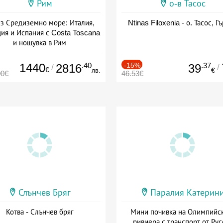
Рим
о-в Тасос
з Средиземно море: Италия,
Ntinas Filoxenia - о. Тасос, Г
ия и Испания с Costa Toscana
и нощувка в Рим
+ пълен пансион
1440
.40
-15%
.37
2816
39
/
/
€
лв.
€
00€
46.53€
Слънчев Бряг
Паралия Катерин
Котва - Слънчев бряг
Мини почивка на Олимпийс
ривиера с транспорт от Рус