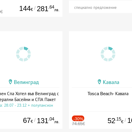
144
.64
281
/
специално предложение
€
лв.
0€
Велинград
Кавала
зен Спа Хотел във Велинград с
Tosca Beach- Кавала
ерални Басейни и СПА Пакет
а: 28.07 - 23.12 + полупансион
67
.04
-30%
.15
1
131
52
/
/
€
лв.
€
74.65€