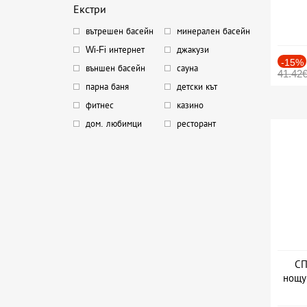
Екстри
вътрешен басейн
минерален басейн
Wi-Fi интернет
джакузи
-15%
външен басейн
сауна
41.42
парна баня
детски кът
фитнес
казино
дом. любимци
ресторант
СП
нощу
Дат