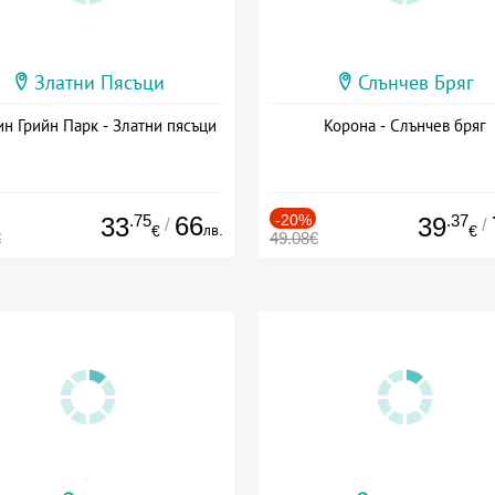
Златни Пясъци
Слънчев Бряг
н Грийн Парк - Златни пясъци
Корона - Слънчев бряг
.75
66
-20%
.37
33
39
/
/
лв.
€
€
€
49.08€