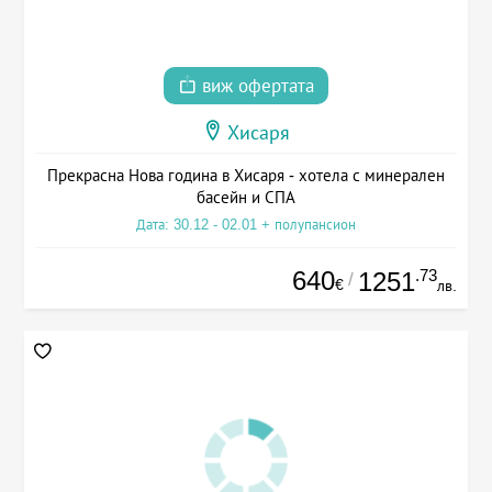
виж офертата
Хисаря
Прекрасна Нова година в Хисаря - хотела с минерален
басейн и СПА
Дата: 30.12 - 02.01 + полупансион
640
.73
1251
/
€
лв.