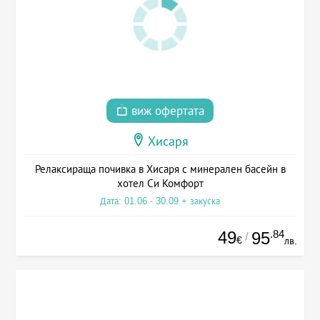
виж офертата
Хисаря
Релаксираща почивка в Хисаря с минерален басейн в
хотел Си Комфорт
Дата: 01.06 - 30.09 + закуска
49
.84
95
/
€
лв.