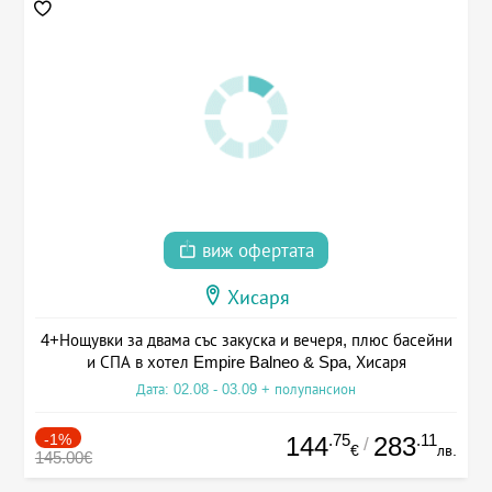
виж офертата
Хисаря
4+Нощувки за двама със закуска и вечеря, плюс басейни
и СПА в хотел Empire Balneo & Spa, Хисаря
Дата: 02.08 - 03.09 + полупансион
-1%
.75
.11
144
283
/
€
лв.
145.00€