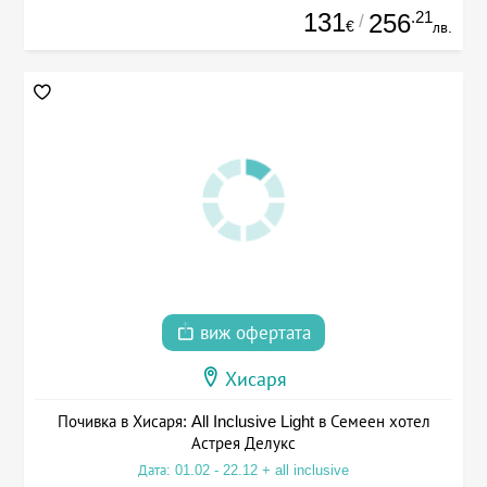
131
.21
256
/
€
лв.
виж офертата
Хисаря
Почивка в Хисаря: All Inclusive Light в Семеен хотел
Астрея Делукс
Дата: 01.02 - 22.12 + all inclusive