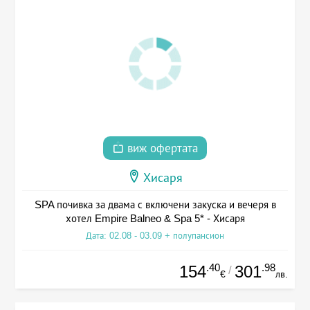
виж офертата
Хисаря
SPA почивка за двама с включени закуска и вечеря в
хотел Empire Balneo & Spa 5* - Хисаря
Дата: 02.08 - 03.09 + полупансион
.40
.98
154
301
/
€
лв.