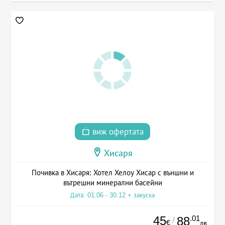
виж офертата
Хисаря
Почивка в Хисаря: Хотел Хелоу Хисар с външни и
вътрешни минерални басейни
Дата: 01.06 - 30.12 + закуска
45
.01
88
/
€
лв.