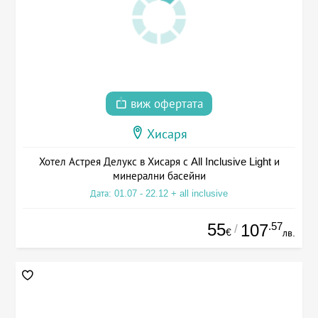
виж офертата
Хисаря
Хотел Астрея Делукс в Хисаря с All Inclusive Light и
минерални басейни
Дата: 01.07 - 22.12 + all inclusive
55
.57
107
/
€
лв.