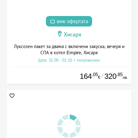
виж офертата
Хисаря
Луксозен пакет за двама с включени закуска, вечеря и
СПА в хотел Empire, Хисаря
Дата: 31.05 - 01.10 + полупансион
.05
.85
164
320
/
€
лв.