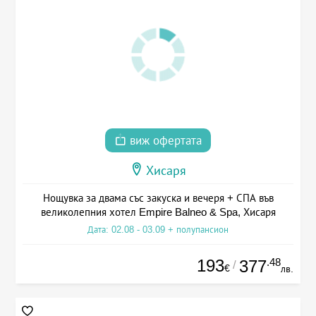
виж офертата
Хисаря
Нощувка за двама със закуска и вечеря + СПА във
великолепния хотел Empire Balneo & Spa, Хисаря
Дата: 02.08 - 03.09 + полупансион
193
.48
377
/
€
лв.