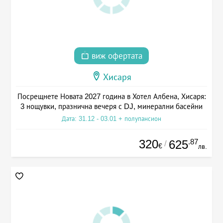
виж офертата
Хисаря
Посрещнете Новата 2027 година в Хотел Албена, Хисаря:
3 нощувки, празнична вечеря с DJ, минерални басейни
Дата: 31.12 - 03.01 + полупансион
320
.87
625
/
€
лв.