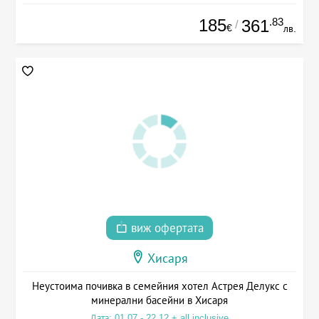
185
.83
361
/
€
лв.
виж офертата
Хисаря
Неустоима почивка в семейния хотел Астрея Делукс с
минерални басейни в Хисаря
Дата: 01.07 - 22.12 + all inclusive