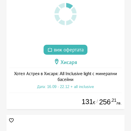
виж офертата
Хисаря
Хотел Астрея в Хисаря: All Inclusive light с минерални
басейни
Дата: 16.09 - 22.12 + all inclusive
131
.21
256
/
€
лв.