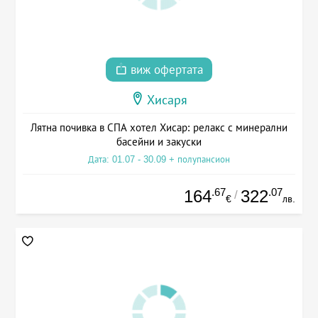
виж офертата
Хисаря
Лятна почивка в СПА хотел Хисар: релакс с минерални
басейни и закуски
Дата: 01.07 - 30.09 + полупансион
.67
.07
164
322
/
€
лв.