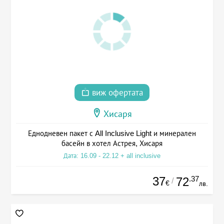
виж офертата
Хисаря
Еднодневен пакет с All Inclusive Light и минерален
басейн в хотел Астрея, Хисаря
Дата: 16.09 - 22.12 + all inclusive
37
.37
72
/
€
лв.