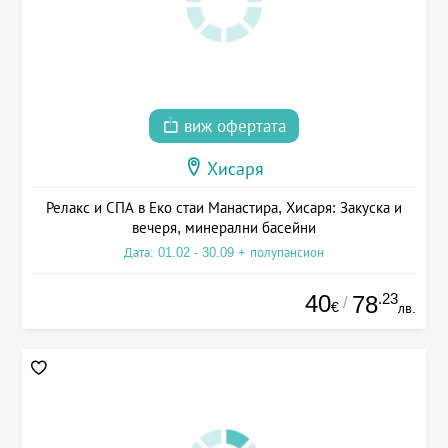
виж офертата
Хисаря
Релакс и СПА в Еко стаи Манастира, Хисаря: Закуска и
вечеря, минерални басейни
Дата: 01.02 - 30.09 + полупансион
40
.23
78
/
€
лв.