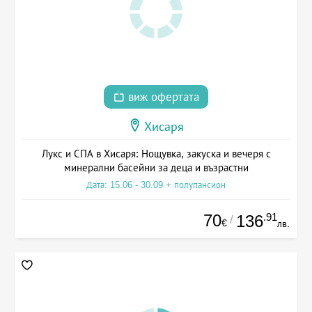
виж офертата
Хисаря
Лукс и СПА в Хисаря: Нощувка, закуска и вечеря с
минерални басейни за деца и възрастни
Дата: 15.06 - 30.09 + полупансион
70
.91
136
/
€
лв.