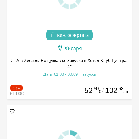
виж офертата
Хисаря
СПА в Хисаря: Нощувка със Закуска в Хотел Клуб Централ
4*
Дата: 01.08 - 30.09 + закуска
-14%
.50
.68
52
102
/
€
лв.
61.00€