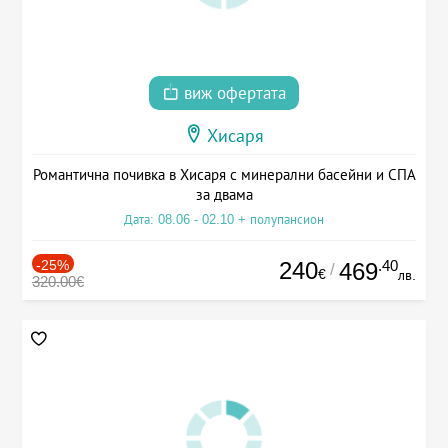
виж офертата
Хисаря
Романтична почивка в Хисаря с минерални басейни и СПА
за двама
Дата: 08.06 - 02.10 + полупансион
-25%
240
.40
469
/
€
лв.
320.00€