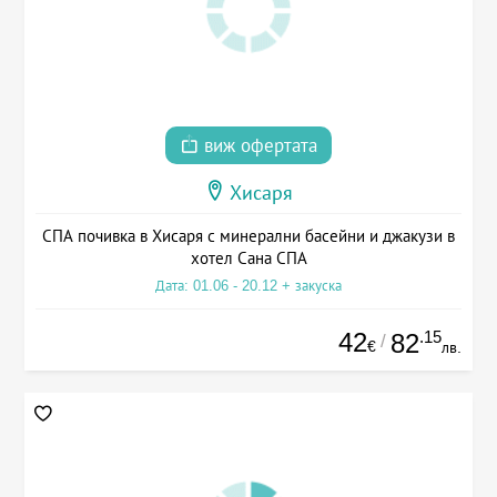
виж офертата
Хисаря
СПА почивка в Хисаря с минерални басейни и джакузи в
хотел Сана СПА
Дата: 01.06 - 20.12 + закуска
42
.15
82
/
€
лв.