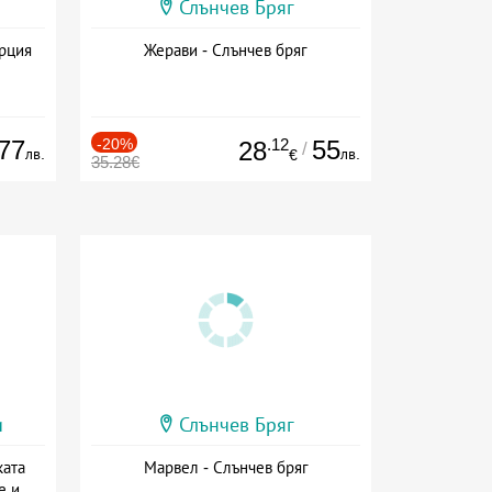
Слънчев Бряг
ърция
Жерави - Слънчев бряг
77
-20%
.12
55
28
/
лв.
лв.
€
35.28€
и
Слънчев Бряг
ката
Марвел - Слънчев бряг
е и