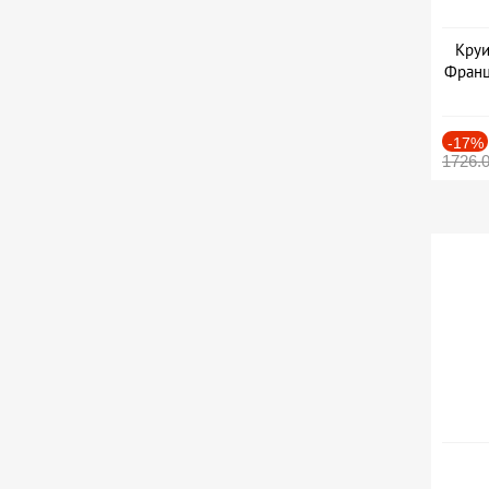
Круи
Франц
-17%
1726.