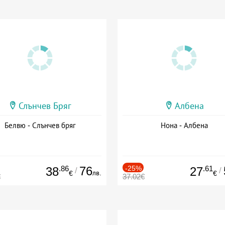
Слънчев Бряг
Албена
Белвю - Слънчев бряг
Нона - Албена
.86
76
-25%
.61
38
27
/
/
лв.
€
€
€
37.02€