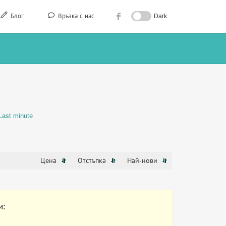
Блог
Връзка с нас
Dark
Last minute
Цена
Отстъпка
Най-нови
и: