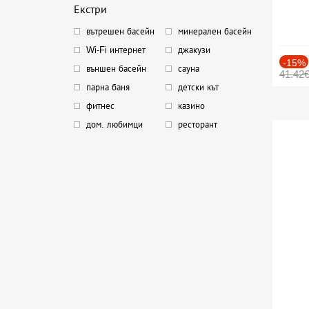
Екстри
вътрешен басейн
минерален басейн
Wi-Fi интернет
джакузи
-15%
външен басейн
сауна
41.42
парна баня
детски кът
фитнес
казино
дом. любимци
ресторант