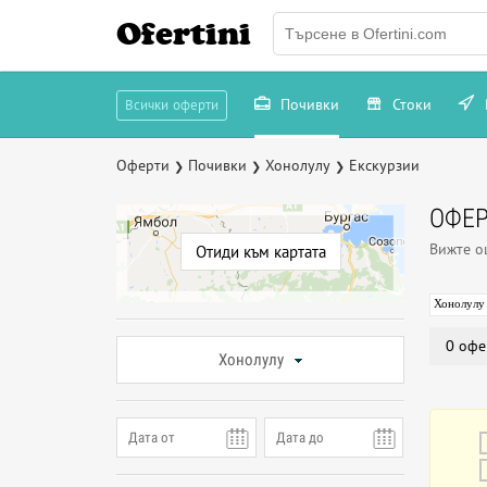
Ofertini
Почивки
Стоки
Всички оферти
Оферти
Почивки
Хонолулу
Екскурзии
❯
❯
❯
ОФЕР
Вижте 
Отиди към картата
Хонолулу
0 офе
Хонолулу