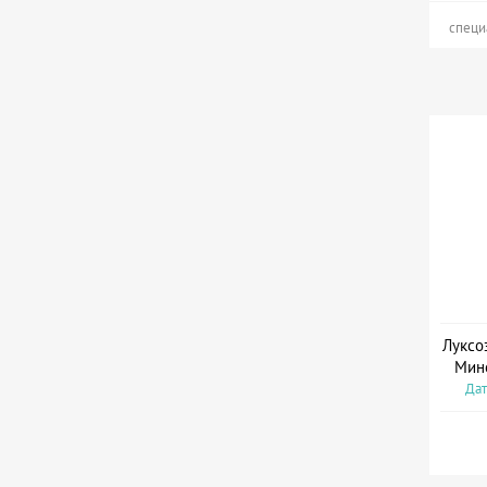
специ
Луксо
Мин
Дат