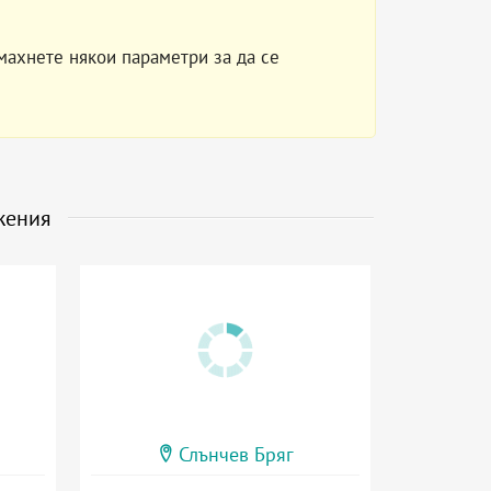
махнете някои параметри за да се
жения
Слънчев Бряг