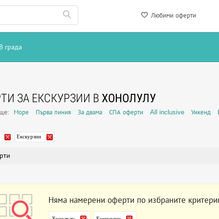
Любими оферти
В града
ТИ ЗА ЕКСКУРЗИИ В
ХОНОЛУЛУ
още:
Море
Първа линия
За двама
СПА оферти
All inclusive
Уикенд
Екскурзии
рти
Няма намерени оферти по избраните критери
Хонолулу
Екскурзии