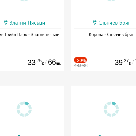
Златни Пясъци
Слънчев Бряг
н Грийн Парк - Златни пясъци
Корона - Слънчев бряг
.75
66
-20%
.37
33
39
/
/
лв.
€
€
€
49.08€