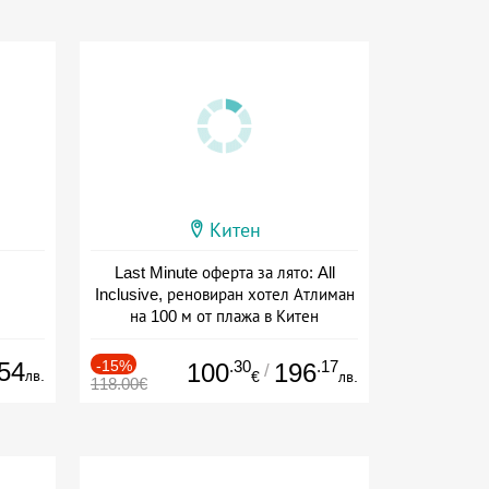
Китен
Last Minute оферта за лято: All
Inclusive, реновиран хотел Атлиман
на 100 м от плажа в Китен
Дата: 01.06 - 29.09 + all inclusive
54
-15%
.30
.17
100
196
/
лв.
€
лв.
118.00€