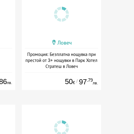
Ловеч
Промоция: Безплатна нощувка при
престой от 3+ нощувки в Парк Хотел
Стратеш в Ловеч
Дата: 14.05 - 01.10 + полупансион
86
50
.79
97
/
лв.
€
лв.