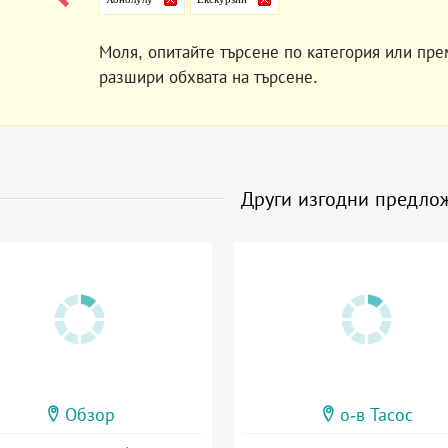
Моля, опитайте търсене по категория или пре
разшири обхвата на търсене.
Други изгодни предло
Обзор
о-в Тасос