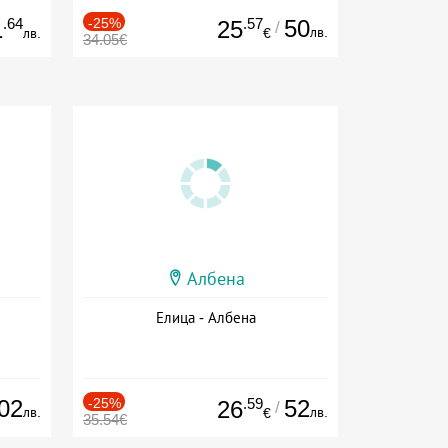
.64
-25%
.57
50
1
25
/
лв.
лв.
€
34.05€
Албена
Елица - Албена
02
-25%
.59
52
26
/
лв.
лв.
€
35.54€