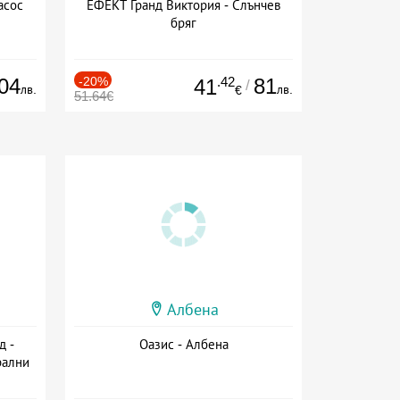
асос
ЕФЕКТ Гранд Виктория - Слънчев
бряг
04
-20%
.42
81
41
/
лв.
лв.
€
51.64€
Албена
д -
Оазис - Албена
рални
сион