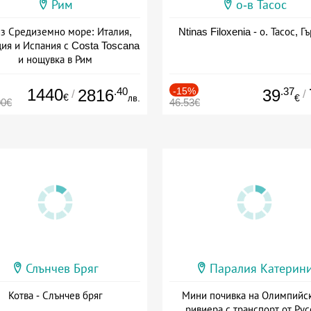
Рим
о-в Тасос
з Средиземно море: Италия,
Ntinas Filoxenia - о. Тасос, Г
ия и Испания с Costa Toscana
и нощувка в Рим
+ пълен пансион
1440
.40
-15%
.37
2816
39
/
/
€
лв.
€
00€
46.53€
Слънчев Бряг
Паралия Катерин
Котва - Слънчев бряг
Мини почивка на Олимпийс
ривиера с транспорт от Рус