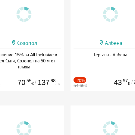
Созопол
Албена
ление 15% за All Inclusive в
Гергана - Албена
ел Съни, Созопол на 50 м от
плажа
а: 30.07 - 30.09 + all inclusive
.55
.98
-20%
.97
70
137
43
/
/
€
лв.
€
€
54.66€