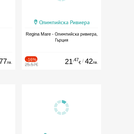
Олимпийска Ривиера
Regina Mare - Олимпийска ривиера,
Гърция
77
-16%
.47
42
21
/
лв.
лв.
€
25.57€