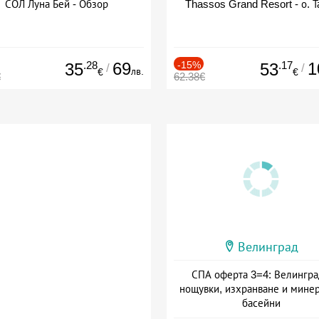
СОЛ Луна Бей - Обзор
Thassos Grand Resort - о. Т
.28
69
-15%
.17
1
35
53
/
/
лв.
€
€
€
62.38€
Велинград
СПА оферта 3=4: Велингра
нощувки, изхранване и мине
басейни
Дата: 01.07 - 30.09 + полупан