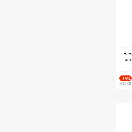
Нама
хот
Дат
-15%
83.00