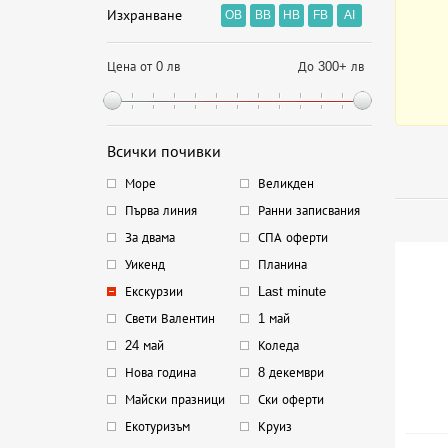
Изхранване
OB
BB
HB
FB
AI
Цена от 0 лв
До 300+ лв
Всички почивки
Море
Великден
Първа линия
Ранни записвания
За двама
СПА оферти
Уикенд
Планина
Екскурзии
Last minute
Свети Валентин
1 май
24 май
Коледа
Нова година
8 декември
Майски празници
Ски оферти
Екотуризъм
Круиз