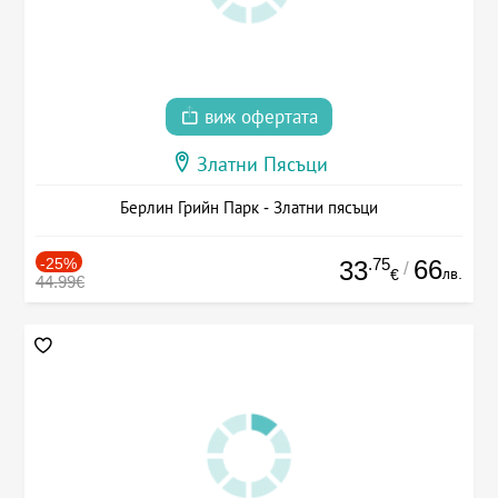
виж офертата
Златни Пясъци
Берлин Грийн Парк - Златни пясъци
-25%
.75
66
33
/
лв.
€
44.99€