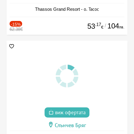
Thassos Grand Resort - о. Тасос
-15%
.17
104
53
/
лв.
€
62.38€
виж офертата
Слънчев Бряг