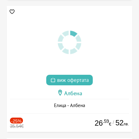
виж офертата
Албена
Елица - Албена
-25%
.59
52
26
/
лв.
€
35.54€