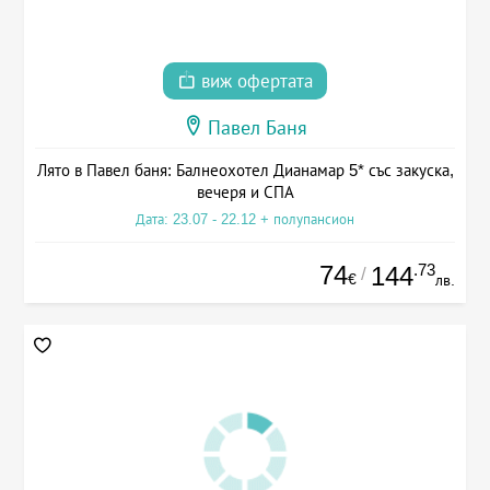
виж офертата
Павел Баня
Лято в Павел баня: Балнеохотел Дианамар 5* със закуска,
вечеря и СПА
Дата: 23.07 - 22.12 + полупансион
74
.73
144
/
€
лв.