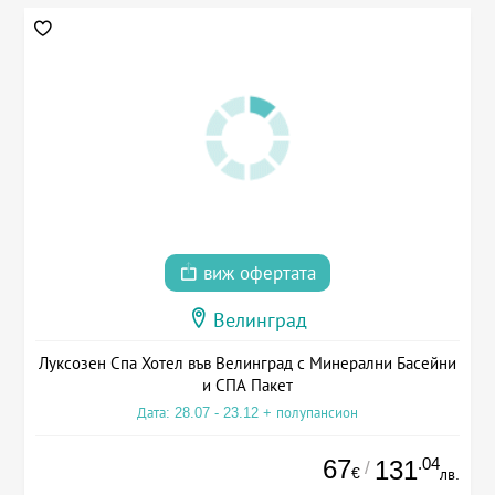
виж офертата
Велинград
Луксозен Спа Хотел във Велинград с Минерални Басейни
и СПА Пакет
Дата: 28.07 - 23.12 + полупансион
67
.04
131
/
€
лв.