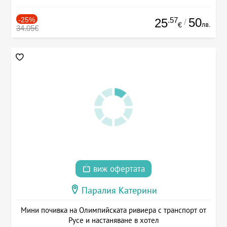
-25%
.57
50
25
/
лв.
€
34.05€
виж офертата
Паралия Катерини
Мини почивка на Олимпийската ривиера с транспорт от
Русе и настаняване в хотел