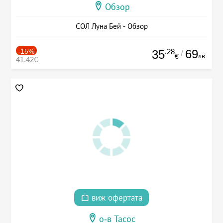
Обзор
СОЛ Луна Бей - Обзор
-15%
.28
69
35
/
лв.
€
41.42€
виж офертата
о-в Тасос