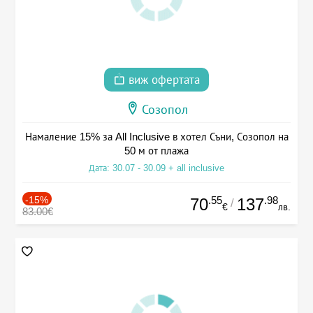
виж офертата
Созопол
Намаление 15% за All Inclusive в хотел Съни, Созопол на
50 м от плажа
Дата: 30.07 - 30.09 + all inclusive
-15%
.55
.98
70
137
/
€
лв.
83.00€