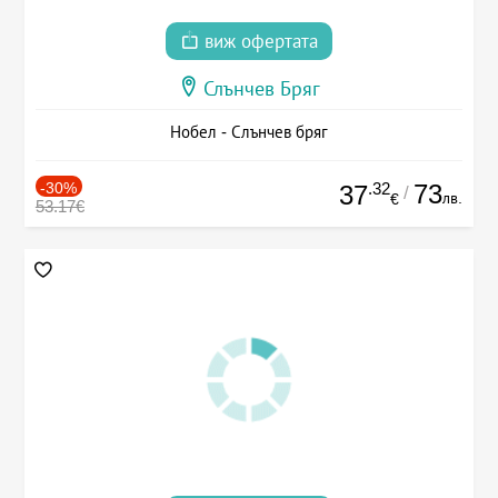
виж офертата
Слънчев Бряг
Нобел - Слънчев бряг
-30%
.32
73
37
/
лв.
€
53.17€