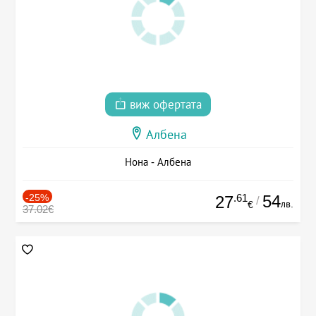
виж офертата
Албена
Нона - Албена
-25%
.61
54
27
/
лв.
€
37.02€