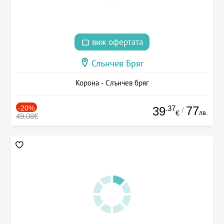
виж офертата
Слънчев Бряг
Корона - Слънчев бряг
-20%
.37
77
39
/
лв.
€
49.08€