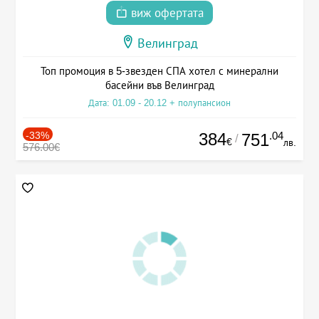
виж офертата
Велинград
Топ промоция в 5-звезден СПА хотел с минерални
басейни във Велинград
Дата: 01.09 - 20.12 + полупансион
-33%
384
.04
751
/
€
лв.
576.00€