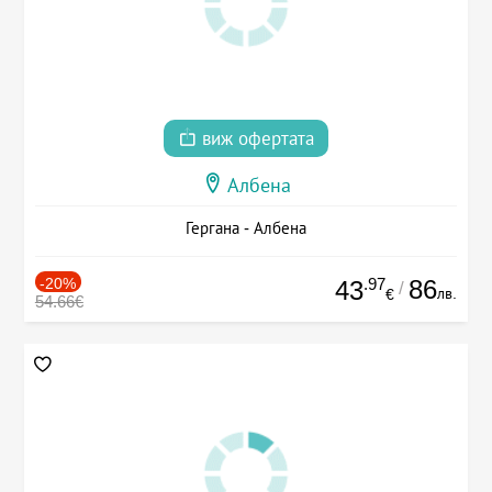
виж офертата
Албена
Гергана - Албена
-20%
.97
86
43
/
лв.
€
54.66€