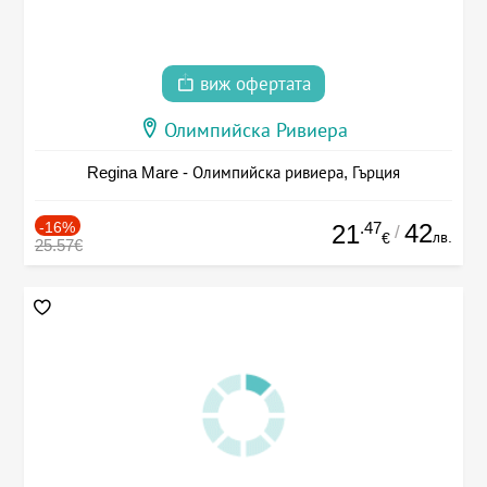
виж офертата
Олимпийска Ривиера
Regina Mare - Олимпийска ривиера, Гърция
-16%
.47
42
21
/
лв.
€
25.57€