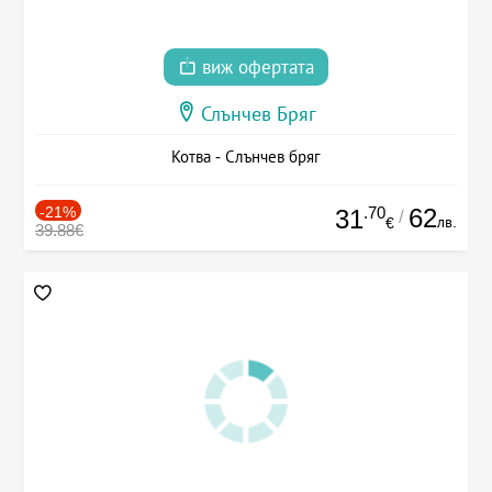
виж офертата
Слънчев Бряг
Котва - Слънчев бряг
-21%
.70
62
31
/
лв.
€
39.88€