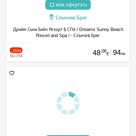
виж офертата
Слънчев Бряг
Дрийм Съни Бийч Резорт § СПА / Dreams Sunny Beach
Resort and Spa / - Слънчев бряг
-15%
.06
94
48
/
лв.
€
56.75€