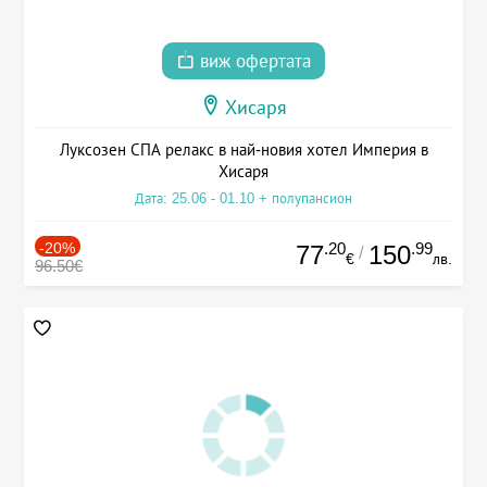
виж офертата
Хисаря
Луксозен СПА релакс в най-новия хотел Империя в
Хисаря
Дата: 25.06 - 01.10 + полупансион
-20%
.20
.99
77
150
/
€
лв.
96.50€