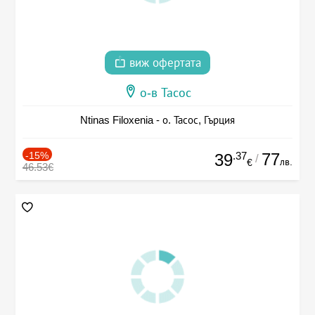
виж офертата
о-в Тасос
Ntinas Filoxenia - о. Тасос, Гърция
-15%
.37
77
39
/
лв.
€
46.53€