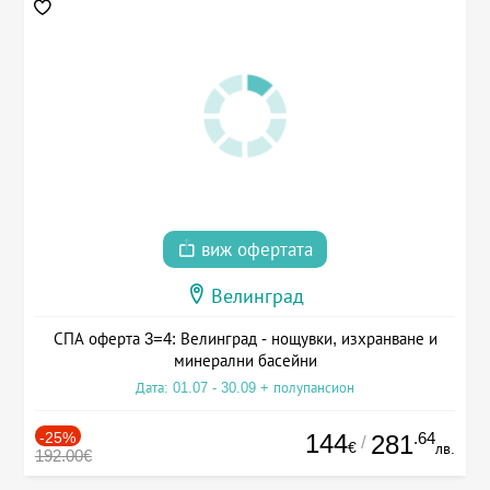
виж офертата
Велинград
СПА оферта 3=4: Велинград - нощувки, изхранване и
минерални басейни
Дата: 01.07 - 30.09 + полупансион
-25%
144
.64
281
/
€
лв.
192.00€