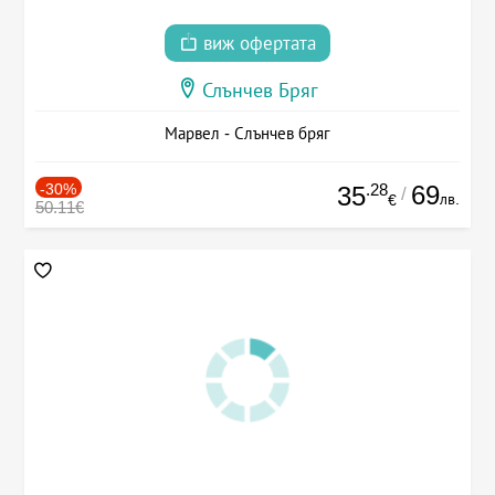
виж офертата
Слънчев Бряг
Марвел - Слънчев бряг
-30%
.28
69
35
/
лв.
€
50.11€