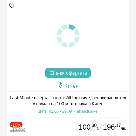
виж офертата
Китен
Last Minute оферта за лято: All Inclusive, реновиран хотел
Атлиман на 100 м от плажа в Китен
Дата: 01.06 - 29.09 + all inclusive
-15%
.30
.17
100
196
/
€
лв.
118.00€