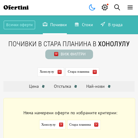
Ofertini
Почивки
Стоки
В града
Всички оферти
ПОЧИВКИ В СТАРА ПЛАНИНА В
ХОНОЛУЛУ
ВИЖ ФИЛТРИ
Хонолулу
Стара планина
Цена
Отстъпка
Най-нови
Няма намерени оферти по избраните критерии:
Хонолулу
Стара планина