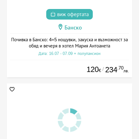
виж офертата
Банско
Почивка в Банско: 4=5 нощувки, закуска и възможност за
обяд и вечеря в хотел Мария Антоанета
Дата: 16.07 - 07.09 + полупансион
120
.70
234
/
€
лв.