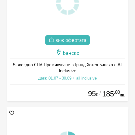
виж офертата
Банско
5-звездно СПА Преживяване в Гранд Хотел Банско с All
Inclusive
Дата: 01.07 - 30.09 + all inclusive
95
.80
185
/
€
лв.