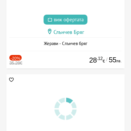
виж офертата
Слънчев Бряг
Жерави - Слънчев бряг
-20%
.12
55
28
/
лв.
€
35.28€