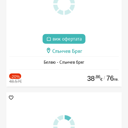
виж офертата
Слънчев Бряг
Белвю - Слънчев бряг
-20%
.86
76
38
/
лв.
€
48.57€