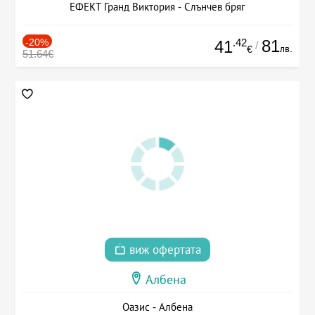
ЕФЕКТ Гранд Виктория - Слънчев бряг
-20%
.42
81
41
/
лв.
€
51.64€
виж офертата
Албена
Оазис - Албена