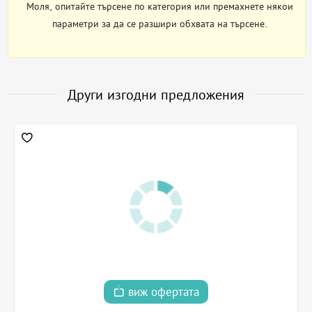
Моля, опитайте търсене по категория или премахнете някои
параметри за да се разшири обхвата на търсене.
Други изгодни предложения
виж офертата