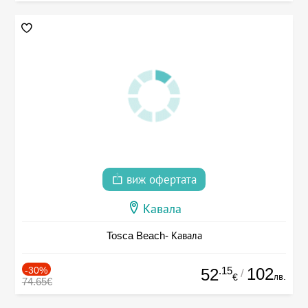
виж офертата
Кавала
Tosca Beach- Кавала
-30%
.15
102
52
/
лв.
€
74.65€