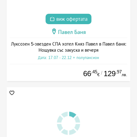
виж офертата
Павел Баня
Луксозен 5-звезден СПА хотел Княз Павел в Павел баня:
Нощувка със закуска и вечеря
Дата: 17.07 - 22.12 + полупансион
.45
.97
66
129
/
€
лв.