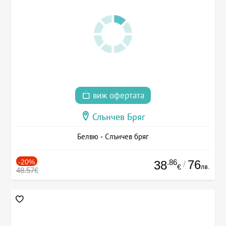
виж офертата
Слънчев Бряг
Белвю - Слънчев бряг
-20%
.86
76
38
/
лв.
€
48.57€