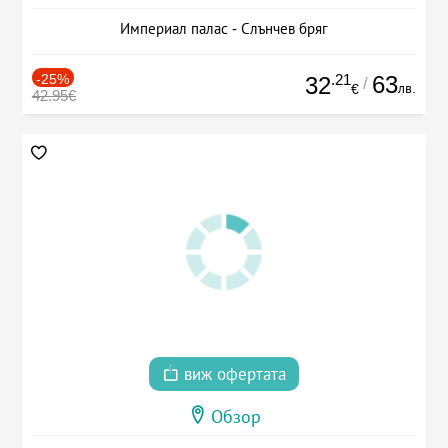
Империал палас - Слънчев бряг
-25%
.21
63
32
/
лв.
€
42.95€
виж офертата
Обзор