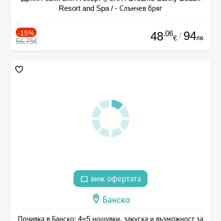
Resort and Spa / - Слънчев бряг
-15%
.06
94
48
/
лв.
€
56.75€
виж офертата
Банско
Почивка в Банско: 4=5 нощувки, закуска и възможност за