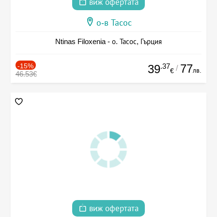
виж офертата
о-в Тасос
Ntinas Filoxenia - о. Тасос, Гърция
-15%
.37
77
39
/
лв.
€
46.53€
виж офертата