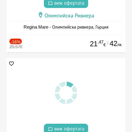
виж офертата
Олимпийска Ривиера
Regina Mare - Олимпийска ривиера, Гърция
-16%
.47
42
21
/
лв.
€
25.57€
виж офертата