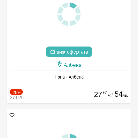
виж офертата
Албена
Нона - Албена
-25%
.61
54
27
/
лв.
€
37.02€