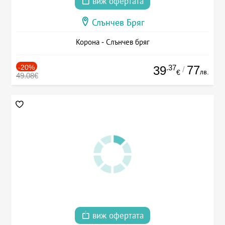
виж офертата
Слънчев Бряг
Корона - Слънчев бряг
-20%
.37
77
39
/
лв.
€
49.08€
виж офертата