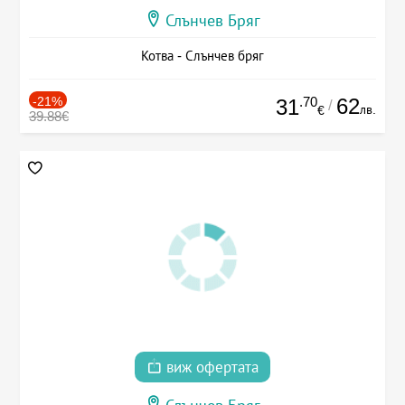
Слънчев Бряг
Котва - Слънчев бряг
-21%
.70
62
31
/
лв.
€
39.88€
виж офертата