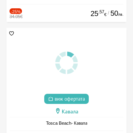
-25%
.57
50
25
/
лв.
€
34.05€
виж офертата
Кавала
Tosca Beach- Кавала