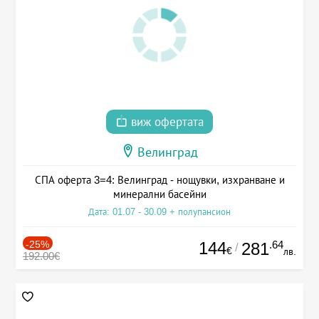
виж офертата
Велинград
СПА оферта 3=4: Велинград - нощувки, изхранване и
минерални басейни
Дата: 01.07 - 30.09 + полупансион
-25%
144
.64
281
/
€
лв.
192.00€