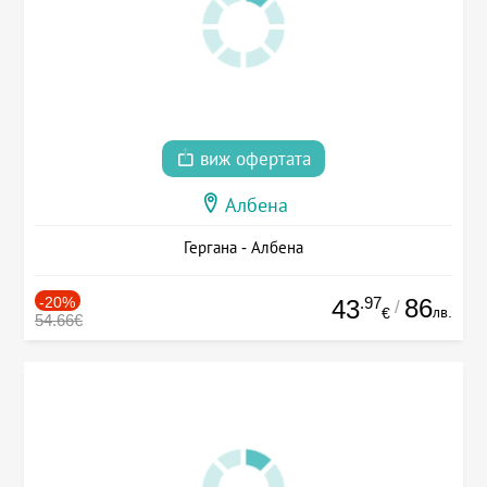
виж офертата
Албена
Гергана - Албена
-20%
.97
86
43
/
лв.
€
54.66€