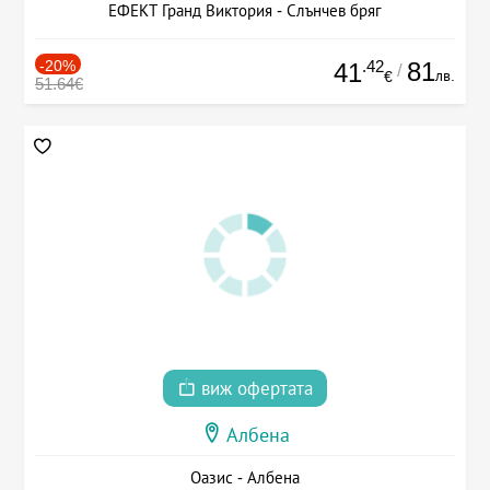
ЕФЕКТ Гранд Виктория - Слънчев бряг
-20%
.42
81
41
/
лв.
€
51.64€
виж офертата
Албена
Оазис - Албена