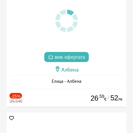
виж офертата
Албена
Елица - Албена
-25%
.59
52
26
/
лв.
€
35.54€