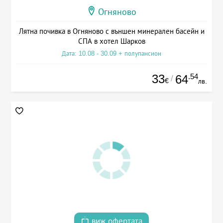
Огняново
Лятна почивка в Огняново с външен минерален басейн и
СПА в хотел Шарков
Дата: 10.08 - 30.09 + полупансион
33
.54
64
/
€
лв.
виж офертата