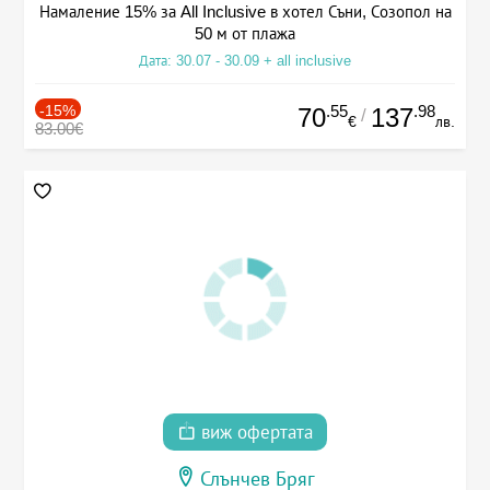
Намаление 15% за All Inclusive в хотел Съни, Созопол на
50 м от плажа
Дата: 30.07 - 30.09 + all inclusive
-15%
.55
.98
70
137
/
€
лв.
83.00€
виж офертата
Слънчев Бряг