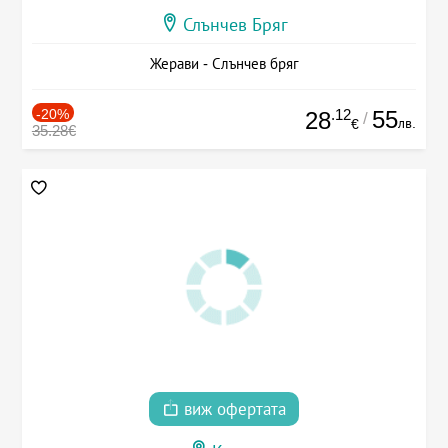
Слънчев Бряг
Жерави - Слънчев бряг
-20%
.12
55
28
/
лв.
€
35.28€
виж офертата