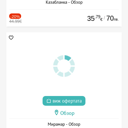
Казабланка - Обзор
-20%
.79
70
35
/
лв.
€
44.99€
виж офертата
Обзор
Мирамар - Обзор