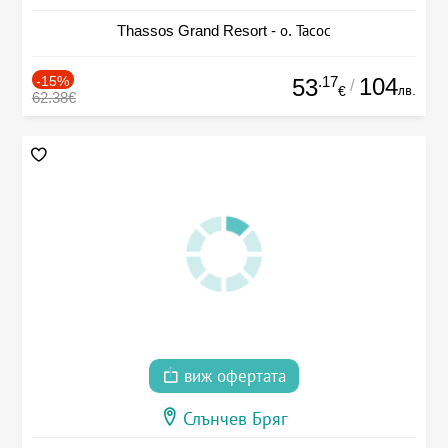
Thassos Grand Resort - о. Тасос
-15%
.17
104
53
/
лв.
€
62.38€
виж офертата
Слънчев Бряг