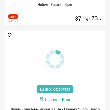
Нобел - Слънчев бряг
-30%
.32
73
37
/
лв.
€
53.17€
виж офертата
Слънчев Бряг
Дрийм Съни Бийч Резорт § СПА / Dreams Sunny Beach