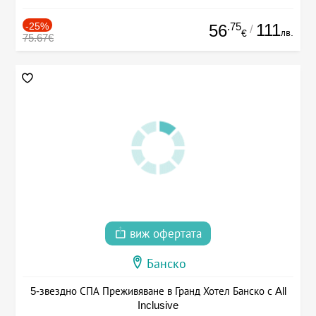
-25%
.75
111
56
/
лв.
€
75.67€
виж офертата
Банско
5-звездно СПА Преживяване в Гранд Хотел Банско с All
Inclusive