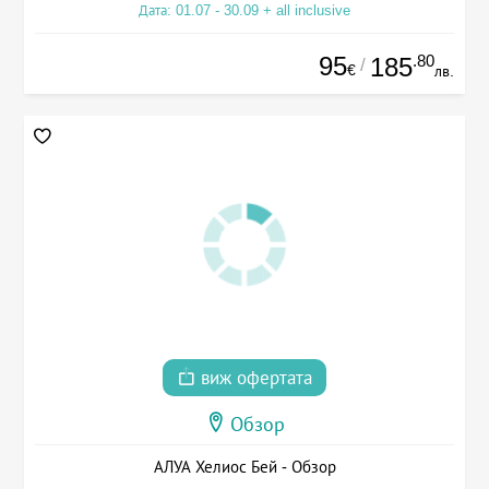
Дата: 01.07 - 30.09 + all inclusive
95
.80
185
/
€
лв.
виж офертата
Обзор
АЛУА Хелиос Бей - Обзор