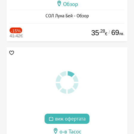
Обзор
СОЛ Луна Бей - Обзор
-15%
.28
69
35
/
лв.
€
41.42€
виж офертата
о-в Тасос