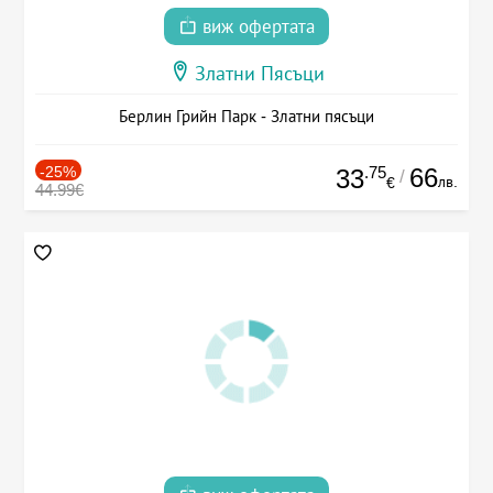
виж офертата
Златни Пясъци
Берлин Грийн Парк - Златни пясъци
-25%
.75
66
33
/
лв.
€
44.99€