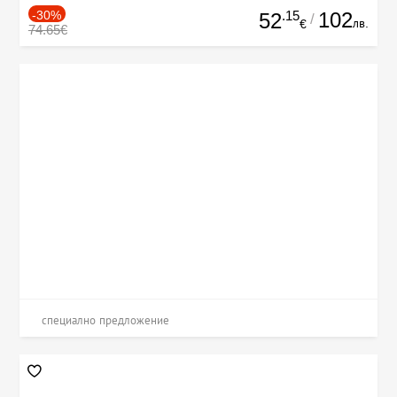
-30%
.15
102
52
/
лв.
€
74.65€
специално предложение