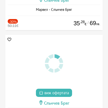
Слънчев Бряг
Марвел - Слънчев бряг
-30%
.28
69
35
/
лв.
€
50.11€
виж офертата
Слънчев Бряг