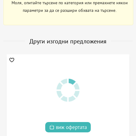
Моля, опитайте търсене по категория или премахнете някои
параметри за да се разшири обхвата на търсене.
Други изгодни предложения
виж офертата