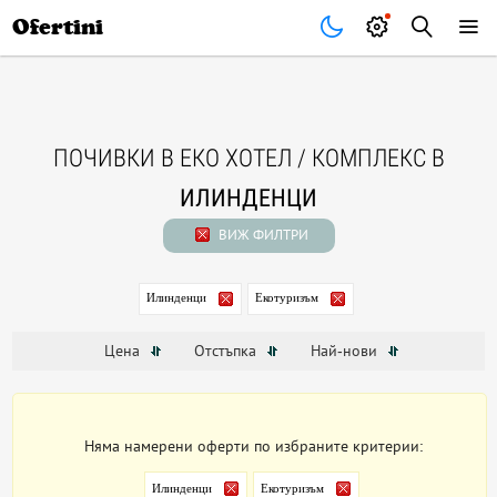
Почивки
Стоки
В града
Всички оферти
Ofertini
ПОЧИВКИ В ЕКО ХОТЕЛ / КОМПЛЕКС В
ИЛИНДЕНЦИ
ВИЖ ФИЛТРИ
Илинденци
Екотуризъм
Цена
Отстъпка
Най-нови
Няма намерени оферти по избраните критерии:
Илинденци
Екотуризъм