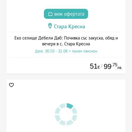
виж офертата
Стара Кресна
Еко селище Дебели Даб: Почивка със закуска, обяд и
вечеря в с. Стара Кресна
Дата: 30.03 - 31.08 + пълен пансион
51
.75
99
/
€
лв.