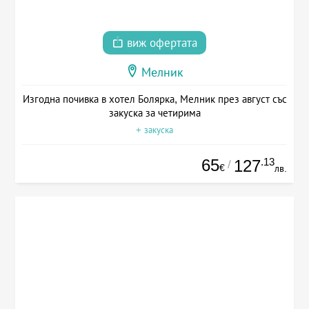
виж офертата
Мелник
Изгодна почивка в хотел Болярка, Мелник през август със
закуска за четирима
+ закуска
65
.13
127
/
€
лв.