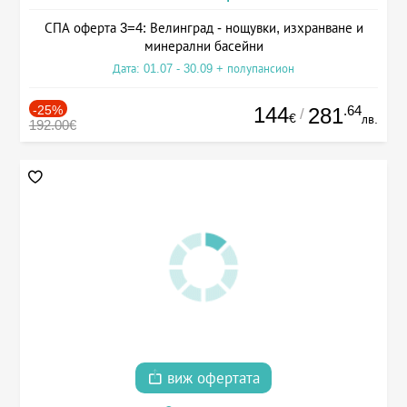
СПА оферта 3=4: Велинград - нощувки, изхранване и
минерални басейни
Дата: 01.07 - 30.09 + полупансион
-25%
144
.64
281
/
€
лв.
192.00€
виж офертата