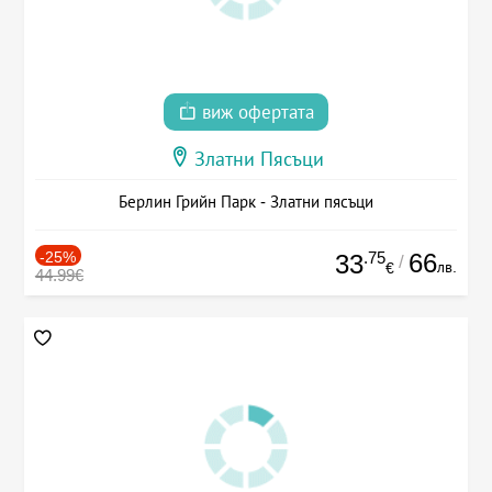
виж офертата
Златни Пясъци
Берлин Грийн Парк - Златни пясъци
-25%
.75
66
33
/
лв.
€
44.99€