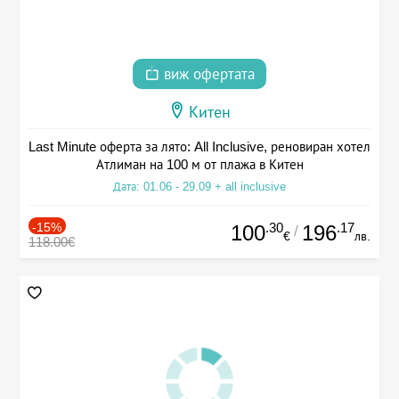
виж офертата
Китен
Last Minute оферта за лято: All Inclusive, реновиран хотел
Атлиман на 100 м от плажа в Китен
Дата: 01.06 - 29.09 + all inclusive
-15%
.30
.17
100
196
/
€
лв.
118.00€