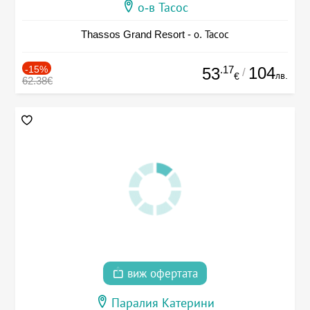
о-в Тасос
Thassos Grand Resort - о. Тасос
-15%
.17
104
53
/
лв.
€
62.38€
виж офертата
Паралия Катерини