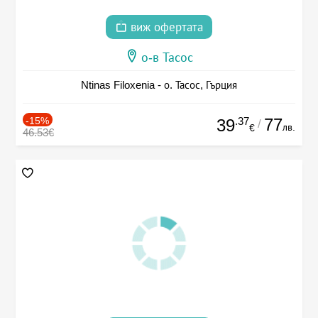
виж офертата
о-в Тасос
Ntinas Filoxenia - о. Тасос, Гърция
-15%
.37
77
39
/
лв.
€
46.53€