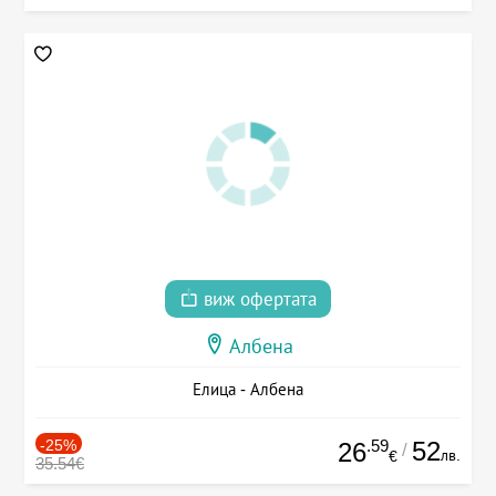
виж офертата
Албена
Елица - Албена
-25%
.59
52
26
/
лв.
€
35.54€