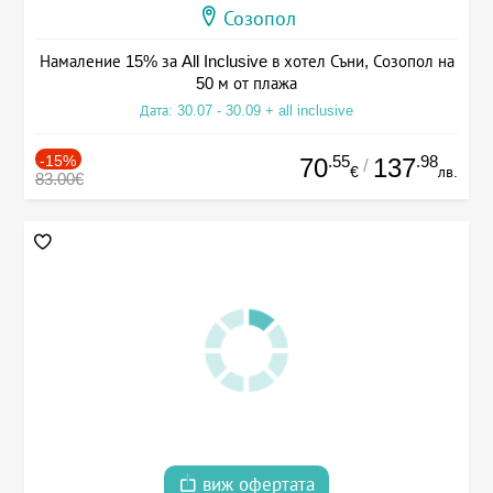
Созопол
Намаление 15% за All Inclusive в хотел Съни, Созопол на
50 м от плажа
Дата: 30.07 - 30.09 + all inclusive
-15%
.55
.98
70
137
/
€
лв.
83.00€
виж офертата