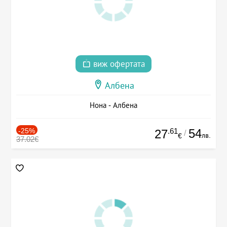
виж офертата
Албена
Нона - Албена
-25%
.61
54
27
/
лв.
€
37.02€