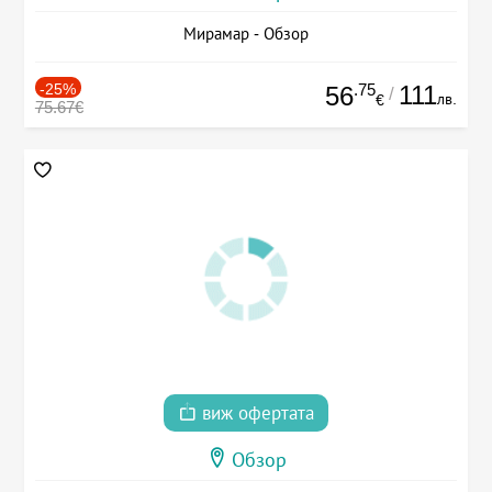
Мирамар - Обзор
-25%
.75
111
56
/
лв.
€
75.67€
виж офертата
Обзор