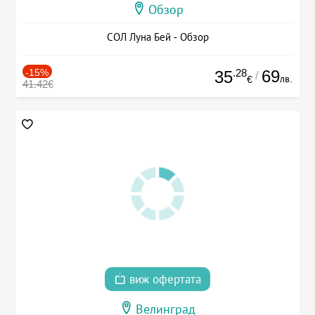
Обзор
СОЛ Луна Бей - Обзор
-15%
.28
69
35
/
лв.
€
41.42€
виж офертата
Велинград