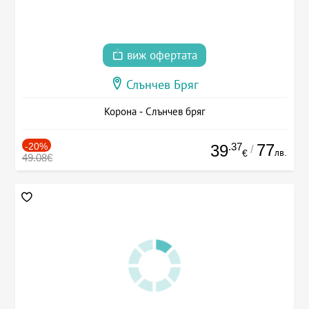
виж офертата
Слънчев Бряг
Корона - Слънчев бряг
-20%
.37
77
39
/
лв.
€
49.08€