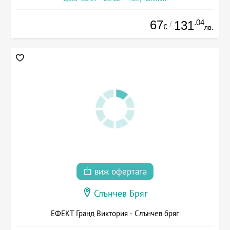
67
.04
131
/
€
лв.
виж офертата
Слънчев Бряг
ЕФЕКТ Гранд Виктория - Слънчев бряг