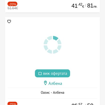
-20%
.42
81
41
/
лв.
€
51.64€
виж офертата
Албена
Оазис - Албена
-25%
.57