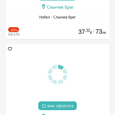
Слънчев Бряг
Нобел - Слънчев бряг
-30%
.32
73
37
/
лв.
€
53.17€
виж офертата