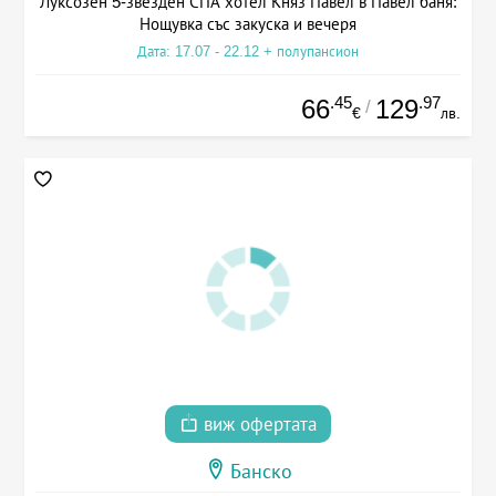
Луксозен 5-звезден СПА хотел Княз Павел в Павел баня:
Нощувка със закуска и вечеря
Дата: 17.07 - 22.12 + полупансион
.45
.97
66
129
/
€
лв.
виж офертата
Банско