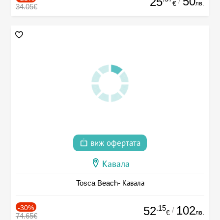
50
25
/
лв.
€
34.05€
виж офертата
Кавала
Tosca Beach- Кавала
-30%
.15
102
52
/
лв.
€
74.65€