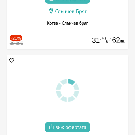
Слънчев Бряг
Котва - Слънчев бряг
-21%
.70
62
31
/
лв.
€
39.88€
виж офертата