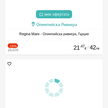
виж офертата
Олимпийска Ривиера
Regina Mare - Олимпийска ривиера, Гърция
-16%
.47
42
21
/
лв.
€
25.57€