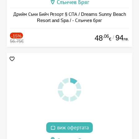
Слънчев Бряг
Дрийм Съни Бийч Резорт § СПА / Dreams Sunny Beach
Resort and Spa / - Слънчев бряг
-15%
.06
94
48
/
лв.
€
56.75€
виж офертата