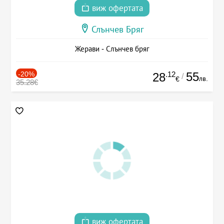
виж офертата
Слънчев Бряг
Жерави - Слънчев бряг
-20%
.12
55
28
/
лв.
€
35.28€
виж офертата