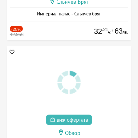
Слънчев Бряг
Империал палас - Слънчев бряг
-25%
.21
63
32
/
лв.
€
42.95€
виж офертата
Обзор