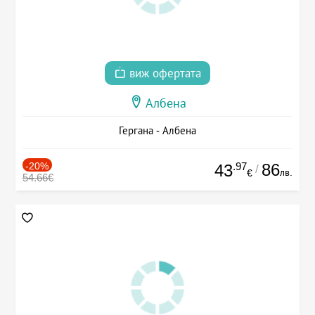
виж офертата
Албена
Гергана - Албена
-20%
.97
86
43
/
лв.
€
54.66€