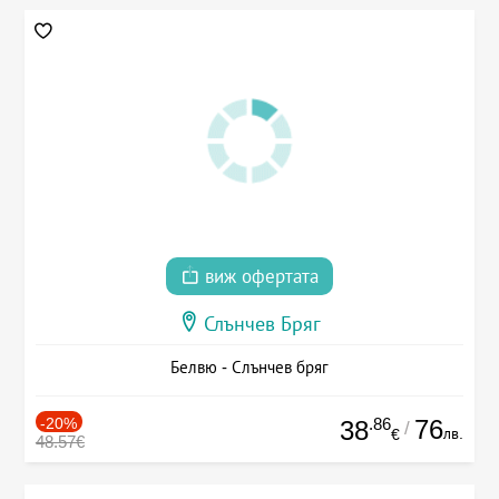
виж офертата
Слънчев Бряг
Белвю - Слънчев бряг
-20%
.86
76
38
/
лв.
€
48.57€