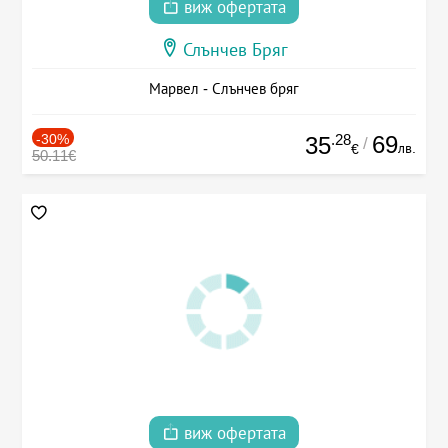
виж офертата
Слънчев Бряг
Марвел - Слънчев бряг
-30%
.28
69
35
/
лв.
€
50.11€
виж офертата