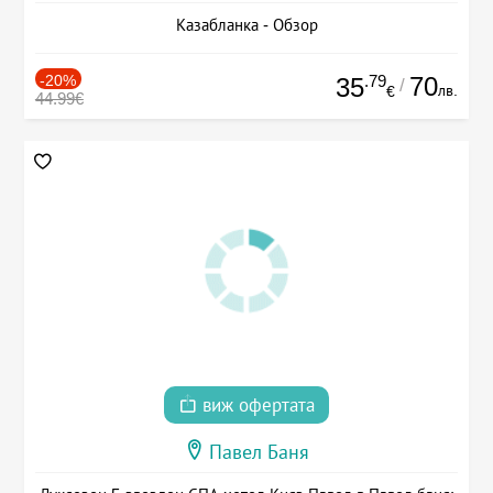
Казабланка - Обзор
-20%
.79
70
35
/
лв.
€
44.99€
виж офертата
Павел Баня