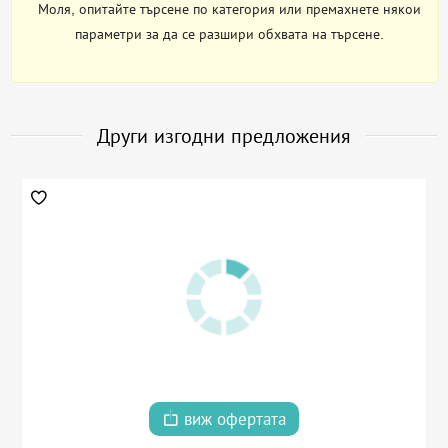
Моля, опитайте търсене по категория или премахнете някои
параметри за да се разшири обхвата на търсене.
Други изгодни предложения
виж офертата