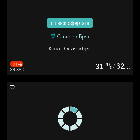
виж офертата
Слънчев Бряг
Котва - Слънчев бряг
-21%
.70
62
31
/
лв.
€
39.88€