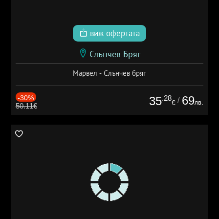
виж офертата
Слънчев Бряг
Марвел - Слънчев бряг
-30%
.28
69
35
/
лв.
€
50.11€