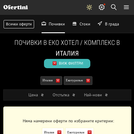
Ofertini
Почивки
Стоки
В града
Всички оферти
ПОЧИВКИ В ЕКО ХОТЕЛ / КОМПЛЕКС В
ИТАЛИЯ
ВИЖ ФИЛТРИ
Италия
Екотуризъм
Цена
Отстъпка
Най-нови
Няма намерени оферти по избраните критерии:
Италия
Екотуризъм