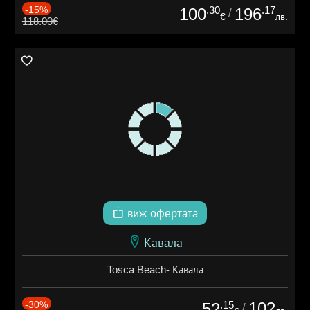
-15%
.30
.17
100
196
/
€
лв.
118.00€
виж офертата
Кавала
Tosca Beach- Кавала
-30%
.15
102
52
/