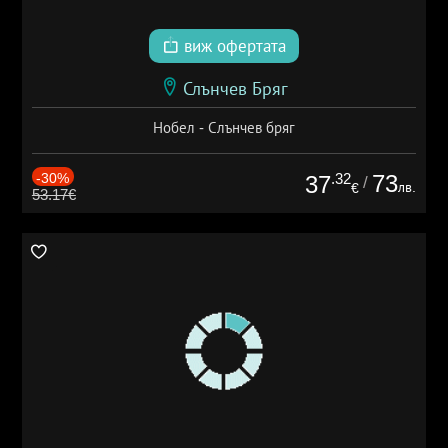
виж офертата
Слънчев Бряг
Нобел - Слънчев бряг
-30%
.32
73
37
/
лв.
€
53.17€