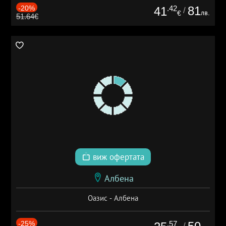
-20%
.42
81
41
/
лв.
€
51.64€
виж офертата
Албена
Оазис - Албена
-25%
.57
/