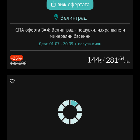
виж офертата
Велинград
СПА оферта 3=4: Велинград - нощувки, изхранване и
минерални басейни
Дата: 01.07 - 30.09 + полупансион
-25%
144
.64
281
/
€
лв.
192.00€