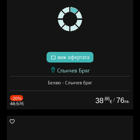
виж офертата
Слънчев Бряг
Белвю - Слънчев бряг
-20%
.86
76
38
/
лв.
€
48.57€