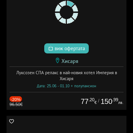
виж офертата
Хисаря
Луксозен СПА релакс в най-новия хотел Империя в
Хисаря
Дата: 25.06 - 01.10 + полупансион
-20%
.20
.99
77
150
/
€
лв.
96.50€