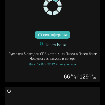
виж офертата
Павел Баня
Луксозен 5-звезден СПА хотел Княз Павел в Павел баня:
Нощувка със закуска и вечеря
Дата: 17.07 - 22.12 + полупансион
.45
.97
66
129
/
€
лв.