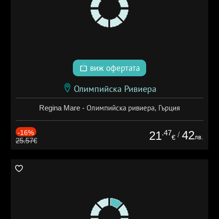
виж офертата
Олимпийска Ривиера
Regina Mare - Олимпийска ривиера, Гърция
-16%
.47
42
21
/
лв.
€
25.57€