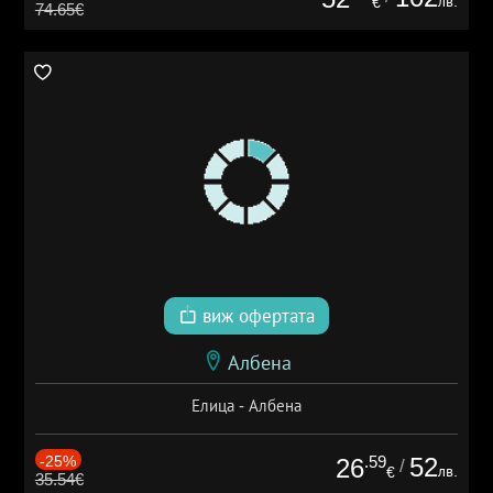
лв.
€
74.65€
виж офертата
Албена
Елица - Албена
-25%
.59
52
26
/
лв.
€
35.54€