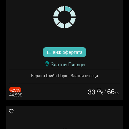
виж офертата
Златни Пясъци
Берлин Грийн Парк - Златни пясъци
-25%
.75
66
33
/
лв.
€
44.99€