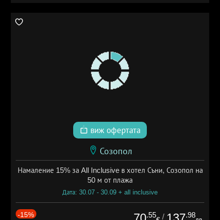
виж офертата
Созопол
Намаление 15% за All Inclusive в хотел Съни, Созопол на
50 м от плажа
Дата: 30.07 - 30.09 + all inclusive
-15%
.55
.98
70
137
/
€
лв.