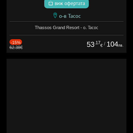
виж офертата
о-в Тасос
Thassos Grand Resort - о. Тасос
-15%
.17
104
53
/
лв.
€
62.38€