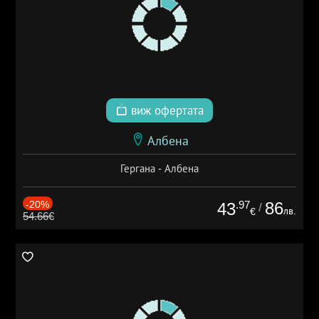
виж офертата
Албена
Гергана - Албена
-20%
.97
86
43
/
лв.
€
54.66€