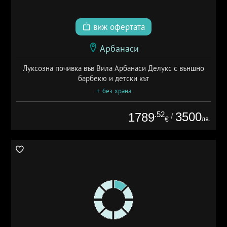
виж офертата
Арбанаси
Луксозна почивка във Вила Арбанаси Делукс с външно
барбекю и детски кът
+ без храна
.52
3500
1789
/
лв.
€