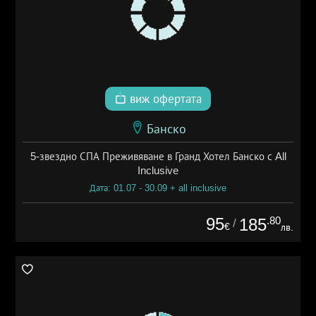
виж офертата
Банско
5-звездно СПА Преживяване в Гранд Хотел Банско с All
Inclusive
Дата: 01.07 - 30.09 + all inclusive
95
.80
185
/
€
лв.