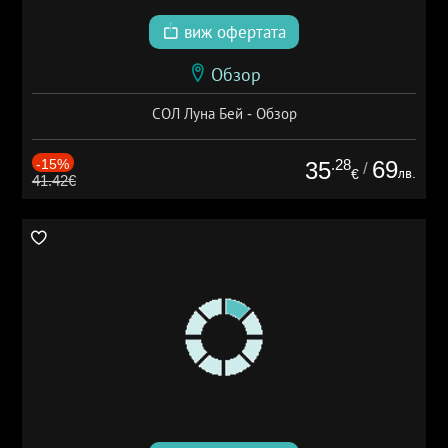
виж офертата
Обзор
СОЛ Луна Бей - Обзор
-15%
.28
69
35
/
лв.
€
41.42€