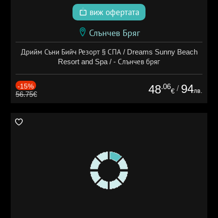
виж офертата
Слънчев Бряг
Дрийм Съни Бийч Резорт § СПА / Dreams Sunny Beach
Resort and Spa / - Слънчев бряг
-15%
.06
94
48
/
лв.
€
56.75€