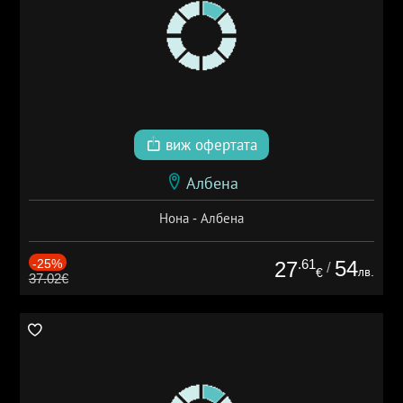
виж офертата
Албена
Нона - Албена
-25%
.61
54
27
/
лв.
€
37.02€