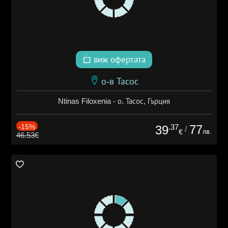
виж офертата
о-в Тасос
Ntinas Filoxenia - о. Тасос, Гърция
-15%
.37
77
39
/
лв.
€
46.53€