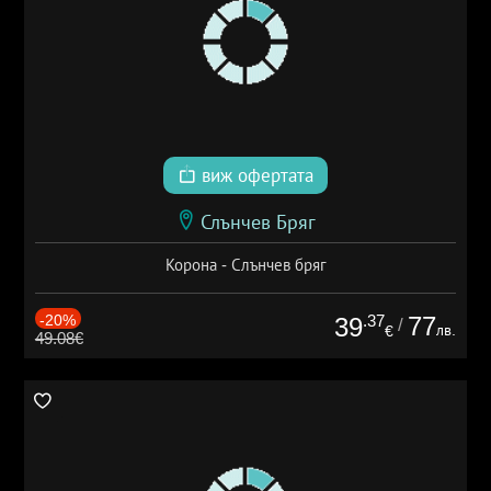
виж офертата
Слънчев Бряг
Корона - Слънчев бряг
-20%
.37
77
39
/
лв.
€
49.08€