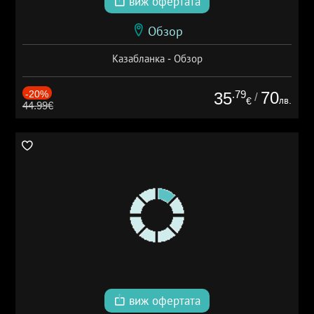
виж офертата
Обзор
Казабланка - Обзор
-20%
.79
70
35
/
лв.
€
44.99€
виж офертата