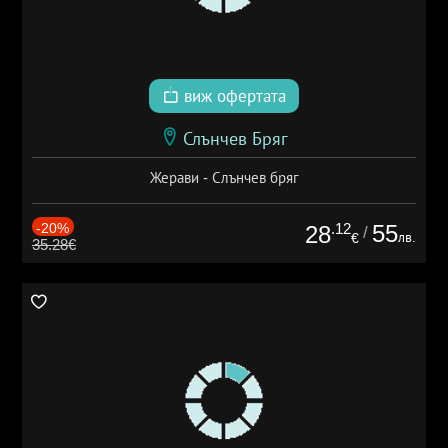
виж офертата
Слънчев Бряг
Жерави - Слънчев бряг
-20%
.12
55
28
/
лв.
€
35.28€