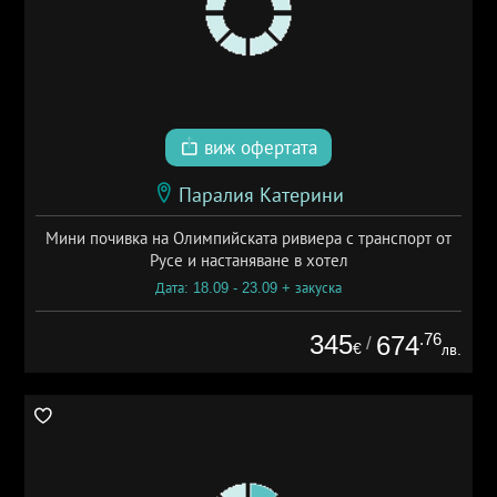
виж офертата
Паралия Катерини
Мини почивка на Олимпийската ривиера с транспорт от
Русе и настаняване в хотел
Дата: 18.09 - 23.09 + закуска
345
.76
674
/
€
лв.