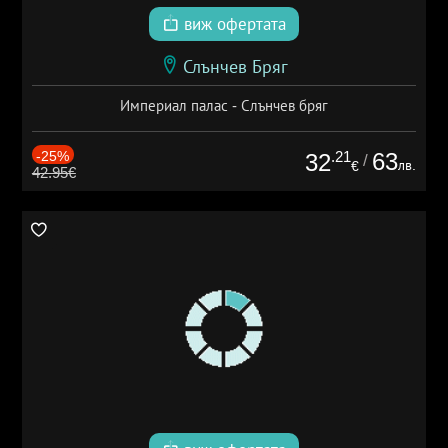
виж офертата
Слънчев Бряг
Империал палас - Слънчев бряг
-25%
.21
63
32
/
лв.
€
42.95€