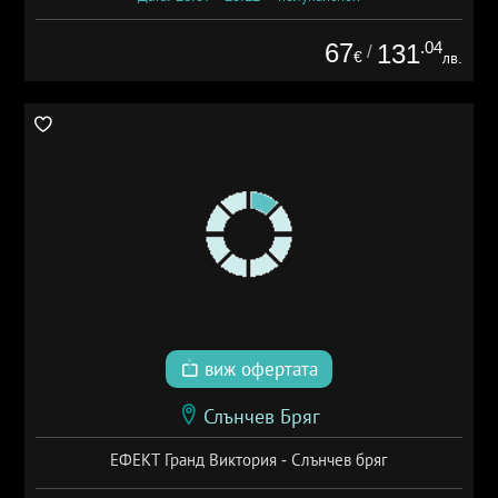
67
.04
131
/
€
лв.
виж офертата
Слънчев Бряг
ЕФЕКТ Гранд Виктория - Слънчев бряг