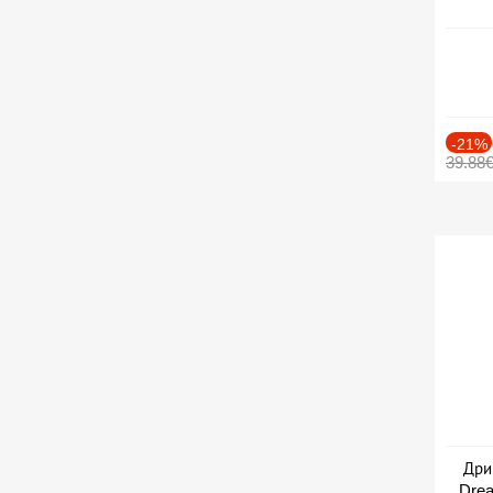
-21%
39.88
Дри
Drea