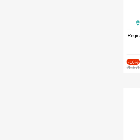
Regin
-16%
25.57