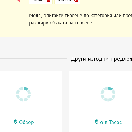
Моля, опитайте търсене по категория или пре
разшири обхвата на търсене.
Други изгодни предло
Обзор
о-в Тасос