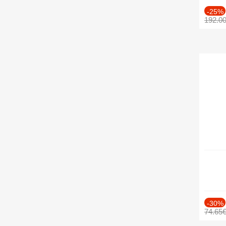
-25%
192.0
-30%
74.65