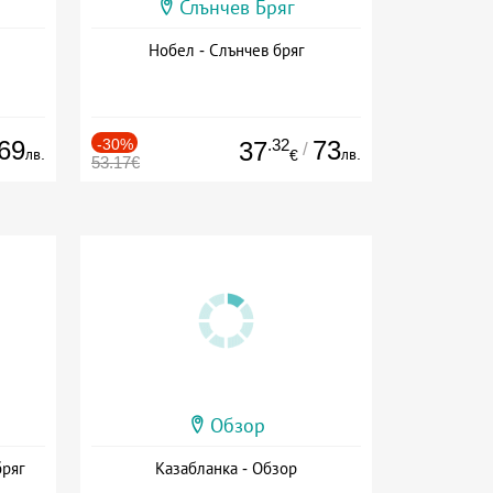
Слънчев Бряг
Нобел - Слънчев бряг
69
-30%
.32
73
37
/
лв.
лв.
€
53.17€
Обзор
бряг
Казабланка - Обзор