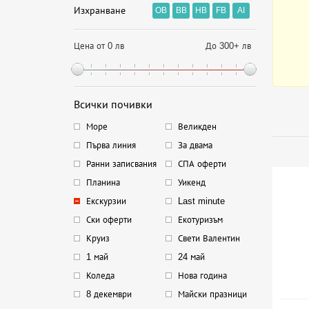
Изхранване
OB
BB
HB
FB
AI
Цена от 0 лв
До 300+ лв
Всички почивки
Море
Великден
Първа линия
За двама
Ранни записвания
СПА оферти
Планина
Уикенд
Екскурзии
Last minute
Ски оферти
Екотуризъм
Круиз
Свети Валентин
1 май
24 май
Коледа
Нова година
8 декември
Майски празници