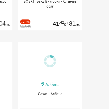
асос
ЕФЕКТ Гранд Виктория - Слънчев
бряг
04
-20%
.42
81
41
/
лв.
лв.
€
51.64€
Албена
Оазис - Албена