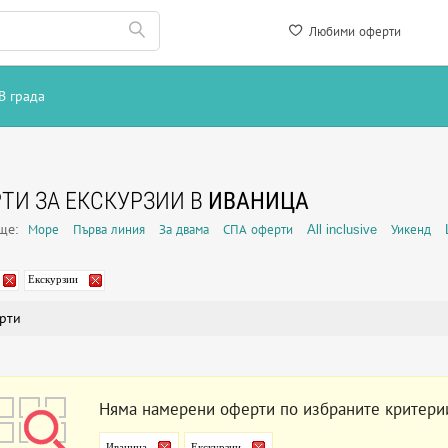
Любими оферти
В града
ТИ ЗА ЕКСКУРЗИИ В
ИВАНИЦА
още:
Море
Първа линия
За двама
СПА оферти
All inclusive
Уикенд
Екскурзии
рти
Няма намерени оферти по избраните критери
Иваница
Екскурзии