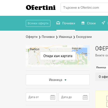
Ofertini
Почивки
Стоки
Всички оферти
Оферти
Почивки
Иваница
Екскурзии
❯
❯
❯
ОФЕР
Вижте 
Отиди към картата
Иваница
0 офе
Иваница