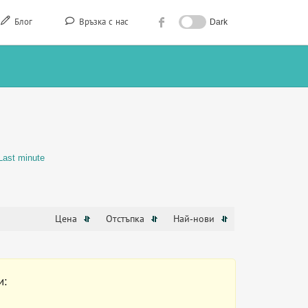
Блог
Връзка с нас
Dark
Last minute
Цена
Отстъпка
Най-нови
и: