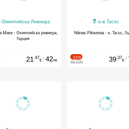
Олимпийска Ривиера
о-в Тасос
a Mare - Олимпийска ривиера,
Ntinas Filoxenia - о. Тасос, Г
Гърция
.47
42
-15%
.37
21
39
/
/
лв.
€
€
€
46.53€