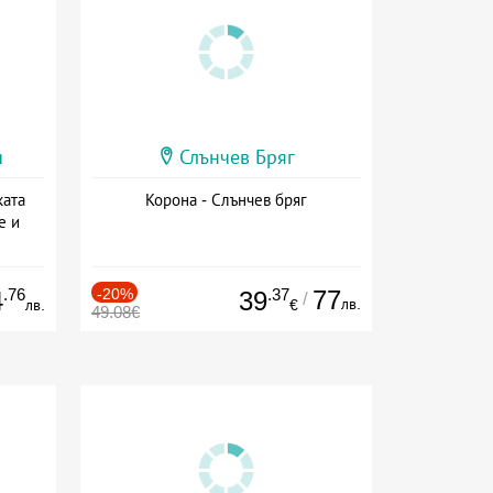
и
Слънчев Бряг
ката
Корона - Слънчев бряг
е и
а
.76
-20%
.37
77
4
39
/
лв.
лв.
€
49.08€