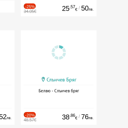
-25%
.57
50
25
/
лв.
€
34.05€
Слънчев Бряг
Белвю - Слънчев бряг
52
-20%
.86
76
38
/
лв.
лв.
€
48.57€