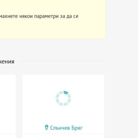
махнете някои параметри за да се
жения
Слънчев Бряг