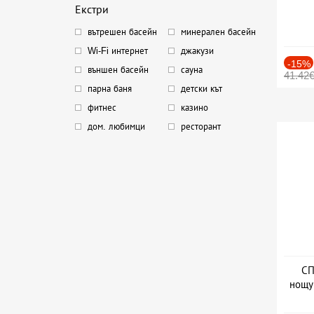
Екстри
вътрешен басейн
минерален басейн
Wi-Fi интернет
джакузи
-15%
външен басейн
сауна
41.42
парна баня
детски кът
фитнес
казино
дом. любимци
ресторант
СП
нощу
Дат