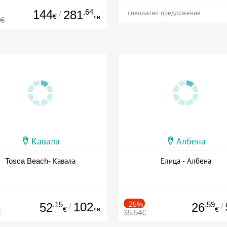
144
.64
281
/
специално предложение
€
лв.
0€
Кавала
Албена
Tosca Beach- Кавала
Елица - Албена
.15
102
-25%
.59
52
26
/
/
лв.
€
€
€
35.54€