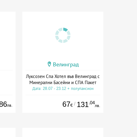
Велинград
Луксозен Спа Хотел във Велинград с
Минерални Басейни и СПА Пакет
Дата: 28.07 - 23.12 + полупансион
86
67
.04
131
/
лв.
€
лв.