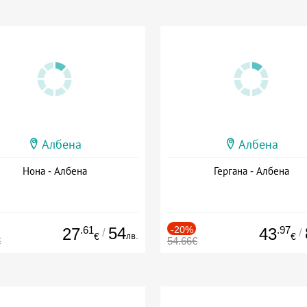
Албена
Албена
Нона - Албена
Гергана - Албена
.61
54
-20%
.97
27
43
/
/
лв.
€
€
€
54.66€