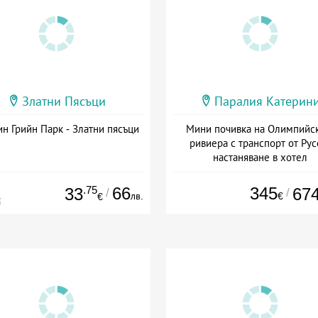
Златни Пясъци
Паралия Катерин
н Грийн Парк - Златни пясъци
Мини почивка на Олимпийс
ривиера с транспорт от Рус
настаняване в хотел
Дата: 18.09 - 23.09 + закуск
.75
66
345
33
67
/
/
лв.
€
€
€