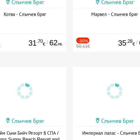
Слънчев Бряг
Слънчев Бряг
Котва - Слънчев бряг
Марвел - Слънчев бряг
.70
62
-30%
.28
31
35
/
/
лв.
€
€
€
50.11€
Слънчев Бряг
Слънчев Бряг
йм Съни Бийч Резорт § СПА /
Империал палас - Слънчев 
ms Sunny Beach Resort and