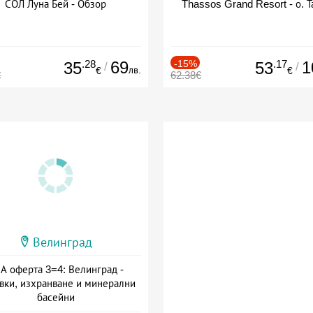
СОЛ Луна Бей - Обзор
Thassos Grand Resort - о. Т
.28
69
-15%
.17
1
35
53
/
/
лв.
€
€
€
62.38€
Велинград
А оферта 3=4: Велинград -
вки, изхранване и минерални
басейни
а: 01.07 - 30.09 + полупансион