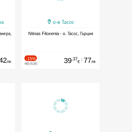
ра
о-в Тасос
виера,
Ntinas Filoxenia - о. Тасос, Гърция
42
-15%
.37
77
39
/
лв.
лв.
€
46.53€