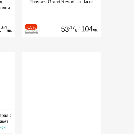
д -
Thassos Grand Resort - о. Тасос
рални
сион
.64
-15%
.17
104
1
53
/
лв.
лв.
€
62.38€
град с
акет
сион