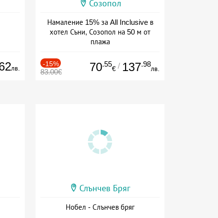
Созопол
Намаление 15% за All Inclusive в
хотел Съни, Созопол на 50 м от
плажа
Дата: 30.07 - 30.09 + all inclusive
62
-15%
.55
.98
70
137
/
лв.
€
лв.
83.00€
Слънчев Бряг
Нобел - Слънчев бряг