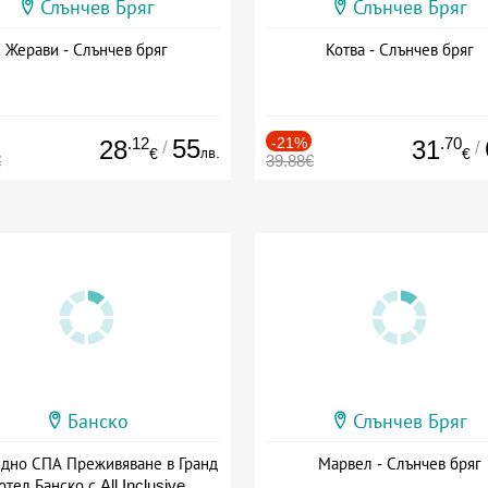
Слънчев Бряг
Слънчев Бряг
Жерави - Слънчев бряг
Котва - Слънчев бряг
.12
55
-21%
.70
28
31
/
/
лв.
€
€
€
39.88€
Банско
Слънчев Бряг
здно СПА Преживяване в Гранд
Марвел - Слънчев бряг
отел Банско с All Inclusive