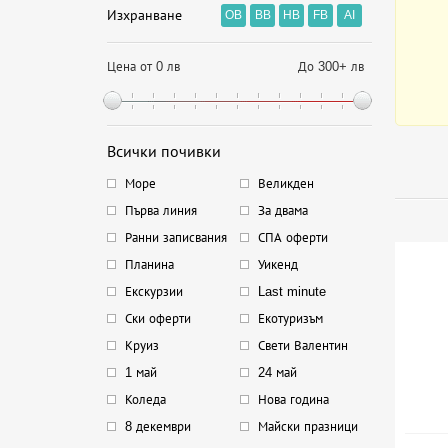
Изхранване
OB
BB
HB
FB
AI
Цена от 0 лв
До 300+ лв
Всички почивки
Море
Великден
Първа линия
За двама
Ранни записвания
СПА оферти
Планина
Уикенд
Екскурзии
Last minute
Ски оферти
Екотуризъм
Круиз
Свети Валентин
1 май
24 май
Коледа
Нова година
8 декември
Майски празници