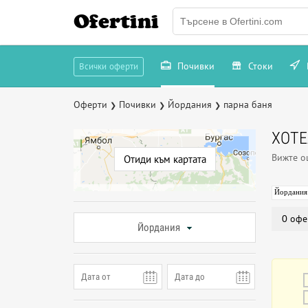
Ofertini
Почивки
Стоки
Всички оферти
Оферти
Почивки
Йордания
парна баня
❯
❯
❯
ХОТЕ
Вижте 
Отиди към картата
Йордания
0 офе
Йордания