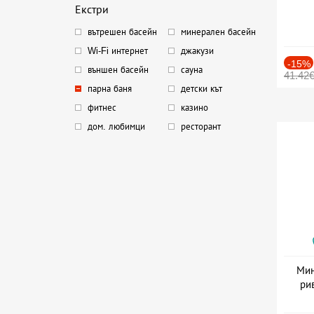
Екстри
вътрешен басейн
минерален басейн
Wi-Fi интернет
джакузи
-15%
външен басейн
сауна
41.42
парна баня
детски кът
фитнес
казино
дом. любимци
ресторант
Мин
ри