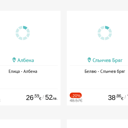
Албена
Слънчев Бряг
Елица - Албена
Белвю - Слънчев бряг
.59
52
-20%
.86
26
38
/
/
лв.
€
€
€
48.57€