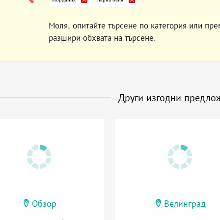
Моля, опитайте търсене по категория или пре
разшири обхвата на търсене.
Други изгодни предло
Обзор
Велинград