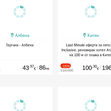
Албена
Китен
Гергана - Албена
Last Minute оферта за лято: 
Inclusive, реновиран хотел А
на 100 м от плажа в Ките
Дата: 01.06 - 29.09 + all inclus
.97
86
-15%
.30
43
100
19
/
/
лв.
€
€
€
118.00€