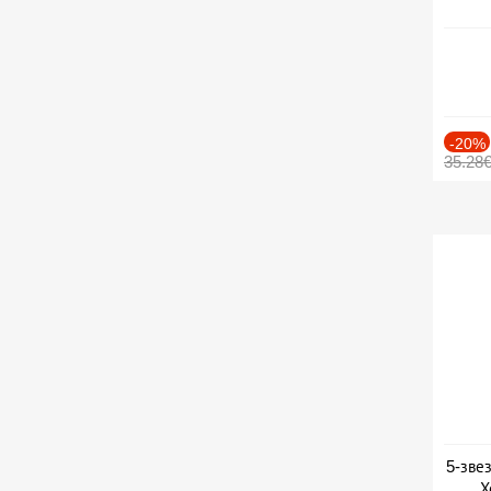
-20%
35.28
5-зве
Х