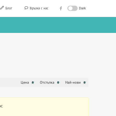
Блог
Връзка с нас
Dark
Цена
Отстъпка
Най-нови
и: