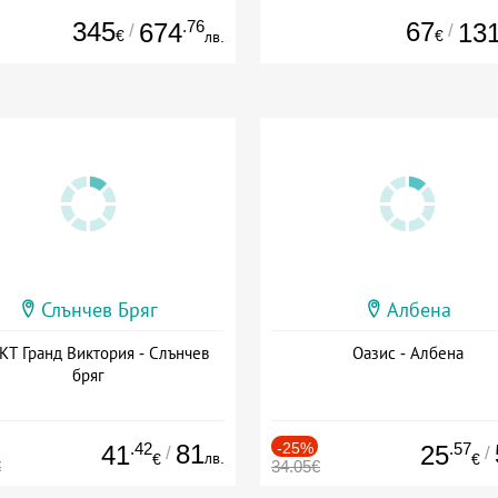
345
.76
67
674
13
/
/
€
€
лв.
Слънчев Бряг
Албена
Т Гранд Виктория - Слънчев
Оазис - Албена
бряг
.42
81
-25%
.57
41
25
/
/
лв.
€
€
€
34.05€