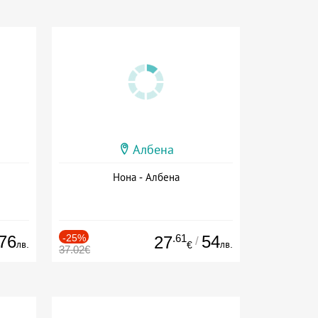
Албена
Нона - Албена
76
-25%
.61
54
27
/
лв.
лв.
€
37.02€