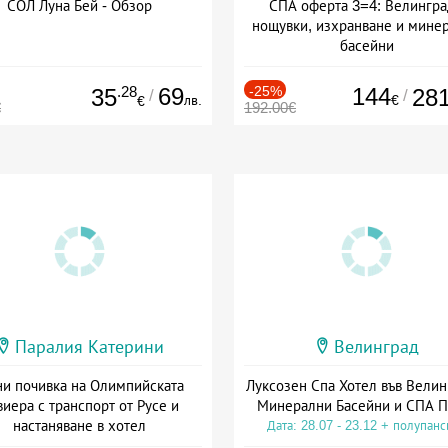
СОЛ Луна Бей - Обзор
СПА оферта 3=4: Велингра
нощувки, изхранване и мине
басейни
Дата: 01.07 - 30.09 + полупан
.28
69
-25%
144
35
28
/
/
лв.
€
€
€
192.00€
Паралия Катерини
Велинград
и почивка на Олимпийската
Луксозен Спа Хотел във Велин
виера с транспорт от Русе и
Минерални Басейни и СПА П
настаняване в хотел
Дата: 28.07 - 23.12 + полупан
Дата: 18.09 - 23.09 + закуска