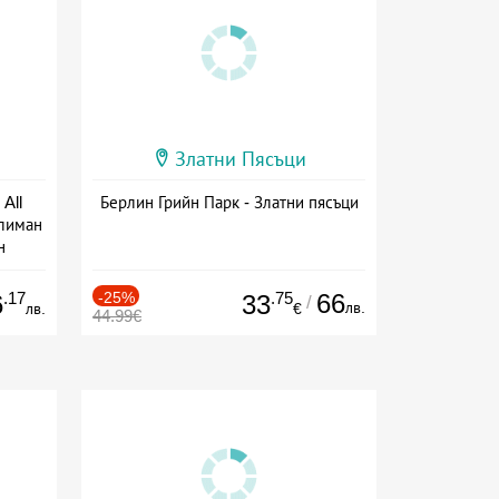
Златни Пясъци
All
Берлин Грийн Парк - Златни пясъци
тлиман
н
ive
.17
-25%
.75
66
6
33
/
лв.
лв.
€
44.99€