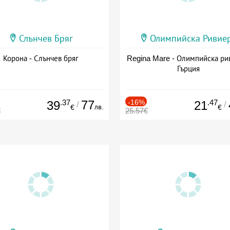
Слънчев Бряг
Олимпийска Ривие
Корона - Слънчев бряг
Regina Mare - Олимпийска ри
Гърция
.37
77
-16%
.47
39
21
/
/
лв.
€
€
€
25.57€