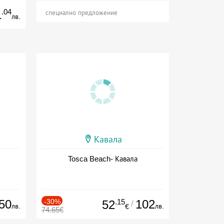
.04
1
специално предложение
лв.
Кавала
Tosca Beach- Кавала
50
-30%
.15
102
52
/
лв.
лв.
€
74.65€