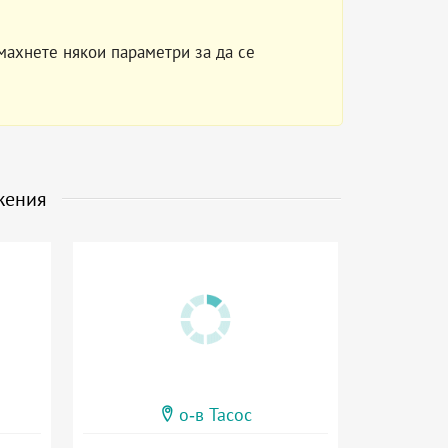
махнете някои параметри за да се
жения
о-в Тасос