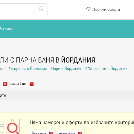
Любими оферти
В града
ЛИ С ПАРНА БАНЯ В
ЙОРДАНИЯ
още:
Екскурзии в Йордания
Море в Йордания
СПА оферти в Йордания
парна баня
рти
Няма намерени оферти по избраните критери
Йордания
парна баня