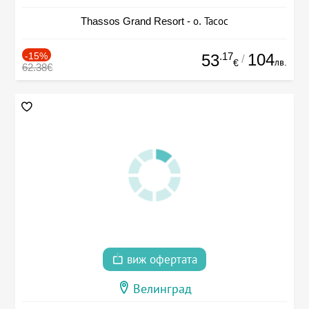
Thassos Grand Resort - о. Тасос
-15%
.17
104
53
/
лв.
€
62.38€
виж офертата
Велинград