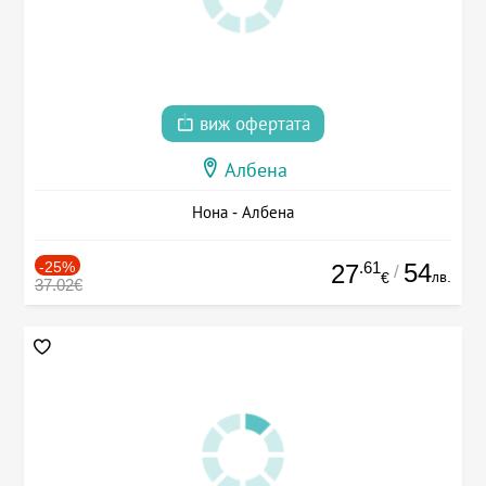
виж офертата
Албена
Нона - Албена
-25%
.61
54
27
/
лв.
€
37.02€