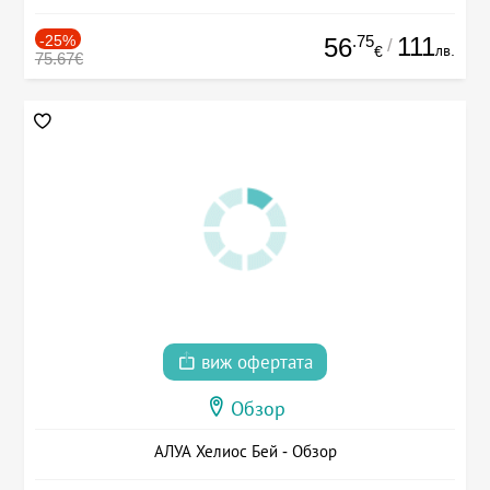
-25%
.75
111
56
/
лв.
€
75.67€
виж офертата
Обзор
АЛУА Хелиос Бей - Обзор