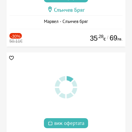
Слънчев Бряг
Марвел - Слънчев бряг
-30%
.28
69
35
/
лв.
€
50.11€
виж офертата