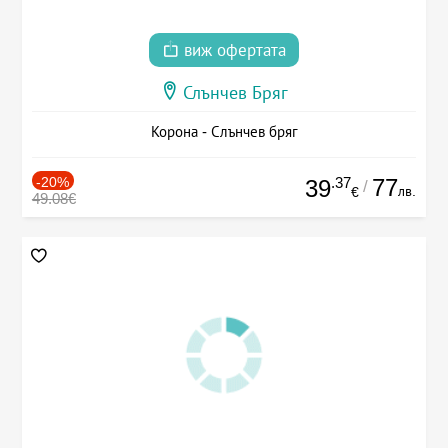
виж офертата
Слънчев Бряг
Корона - Слънчев бряг
-20%
.37
77
39
/
лв.
€
49.08€