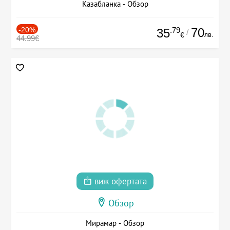
Казабланка - Обзор
-20%
.79
70
35
/
лв.
€
44.99€
виж офертата
Обзор
Мирамар - Обзор