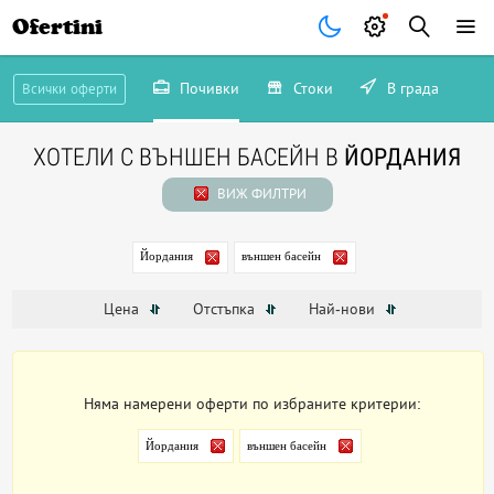
Ofertini
Почивки
Стоки
В града
Всички оферти
ХОТЕЛИ С ВЪНШЕН БАСЕЙН В
ЙОРДАНИЯ
ВИЖ ФИЛТРИ
Йордания
външен басейн
Цена
Отстъпка
Най-нови
Няма намерени оферти по избраните критерии:
Йордания
външен басейн