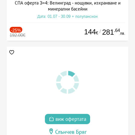
СПА оферта 3=4: Велинград - нощувки, изхранване и
минерални басейни
Дата: 01.07 - 30.09 + полупансион
-25%
144
.64
281
/
€
лв.
192.00€
виж офертата
Слънчев Бряг