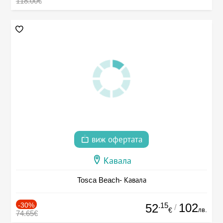
118.00€
виж офертата
Кавала
Tosca Beach- Кавала
-30%
.15
102
52
/
лв.
€
74.65€