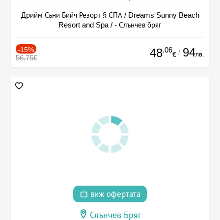
Дрийм Съни Бийч Резорт § СПА / Dreams Sunny Beach
Resort and Spa / - Слънчев бряг
-15%
.06
94
48
/
лв.
€
56.75€
виж офертата
Слънчев Бряг