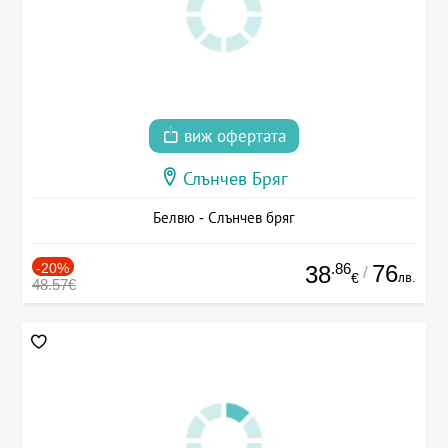
виж офертата
Слънчев Бряг
Белвю - Слънчев бряг
-20%
.86
76
38
/
лв.
€
48.57€