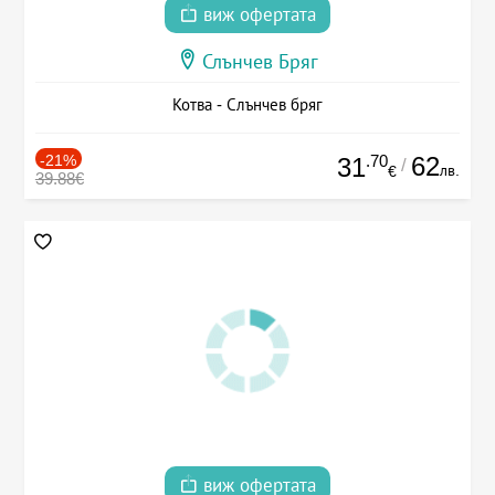
виж офертата
Слънчев Бряг
Котва - Слънчев бряг
-21%
.70
62
31
/
лв.
€
39.88€
виж офертата