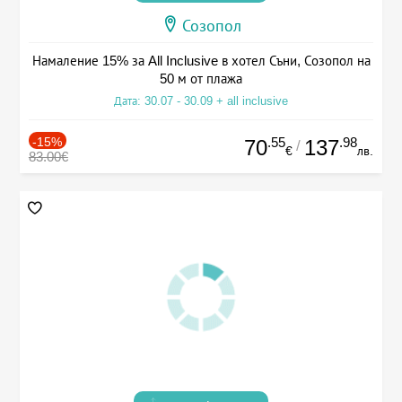
Созопол
Намаление 15% за All Inclusive в хотел Съни, Созопол на
50 м от плажа
Дата: 30.07 - 30.09 + all inclusive
-15%
.55
.98
70
137
/
€
лв.
83.00€