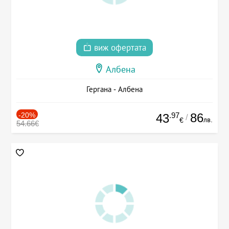
виж офертата
Албена
Гергана - Албена
-20%
.97
86
43
/
лв.
€
54.66€