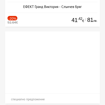
ЕФЕКТ Гранд Виктория - Слънчев бряг
-20%
.42
81
41
/
лв.
€
51.64€
специално предложение