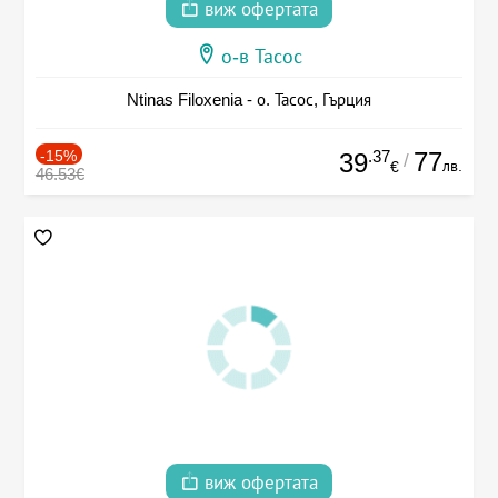
виж офертата
о-в Тасос
Ntinas Filoxenia - о. Тасос, Гърция
-15%
.37
77
39
/
лв.
€
46.53€
виж офертата