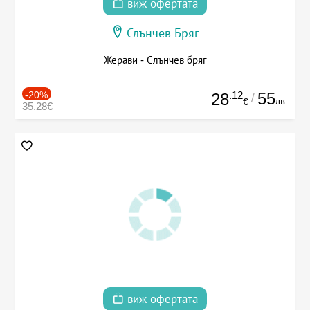
виж офертата
Слънчев Бряг
Жерави - Слънчев бряг
-20%
.12
55
28
/
лв.
€
35.28€
виж офертата