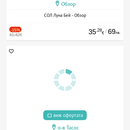
Обзор
СОЛ Луна Бей - Обзор
-15%
.28
69
35
/
лв.
€
41.42€
виж офертата
о-в Тасос