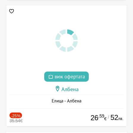
виж офертата
Албена
Елица - Албена
-25%
.59
52
26
/
лв.
€
35.54€