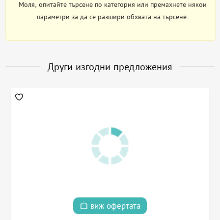
Моля, опитайте търсене по категория или премахнете някои
параметри за да се разшири обхвата на търсене.
Други изгодни предложения
виж офертата