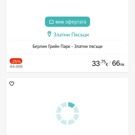
виж офертата
Златни Пясъци
Берлин Грийн Парк - Златни пясъци
-25%
.75
66
33
/
лв.
€
44.99€