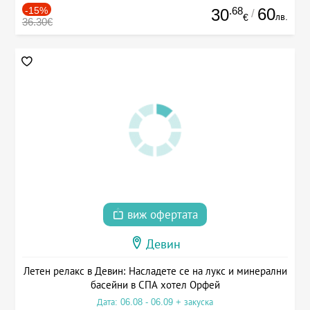
-15%
.68
60
30
/
лв.
€
36.30€
виж офертата
Девин
Летен релакс в Девин: Насладете се на лукс и минерални
басейни в СПА хотел Орфей
Дата: 06.08 - 06.09 + закуска