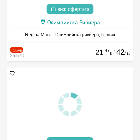
виж офертата
Олимпийска Ривиера
Regina Mare - Олимпийска ривиера, Гърция
-16%
.47
42
21
/
лв.
€
25.57€