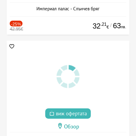
Империал палас - Слънчев бряг
-25%
.21
63
32
/
лв.
€
42.95€
виж офертата
Обзор