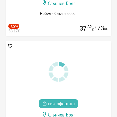
Слънчев Бряг
Нобел - Слънчев бряг
-30%
.32
73
37
/
лв.
€
53.17€
виж офертата
Слънчев Бряг