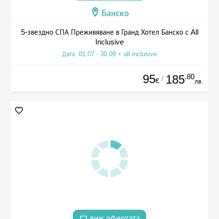
Банско
5-звездно СПА Преживяване в Гранд Хотел Банско с All
Inclusive
Дата: 01.07 - 30.09 + all inclusive
95
.80
185
/
€
лв.
виж офертата