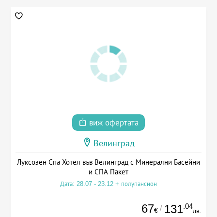
виж офертата
Велинград
Луксозен Спа Хотел във Велинград с Минерални Басейни
и СПА Пакет
Дата: 28.07 - 23.12 + полупансион
67
.04
131
/
€
лв.