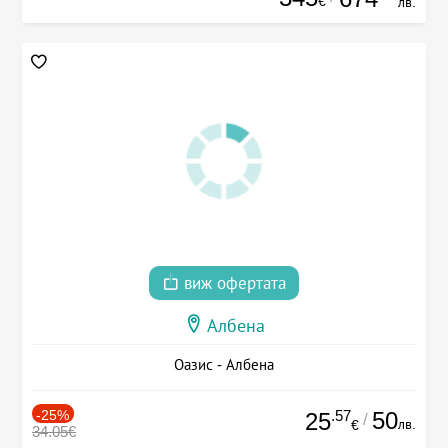
€
лв.
виж офертата
Албена
Оазис - Албена
-25%
.57
50
25
/
лв.
€
34.05€