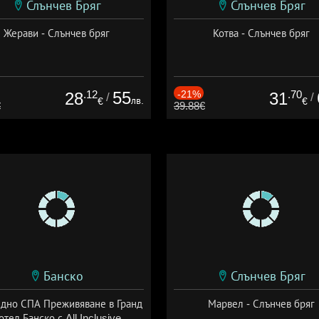
Слънчев Бряг
Слънчев Бряг
Жерави - Слънчев бряг
Котва - Слънчев бряг
.12
55
-21%
.70
28
31
/
/
лв.
€
€
€
39.88€
Банско
Слънчев Бряг
здно СПА Преживяване в Гранд
Марвел - Слънчев бряг
отел Банско с All Inclusive