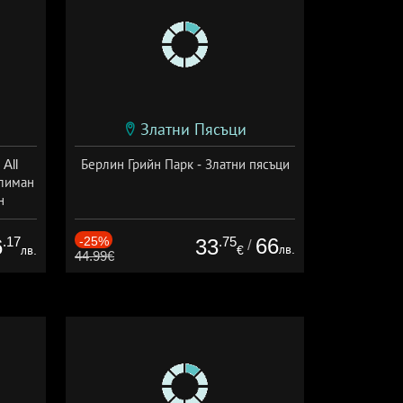
Златни Пясъци
All
Берлин Грийн Парк - Златни пясъци
тлиман
н
ive
.17
-25%
.75
66
6
33
/
лв.
лв.
€
44.99€