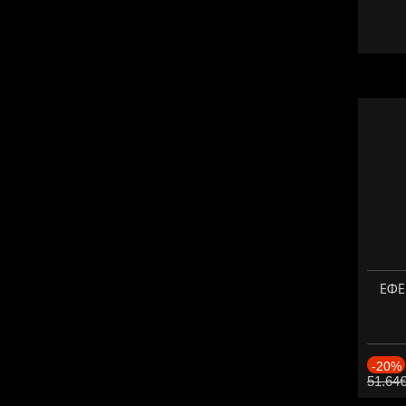
ЕФЕК
-20%
51.64