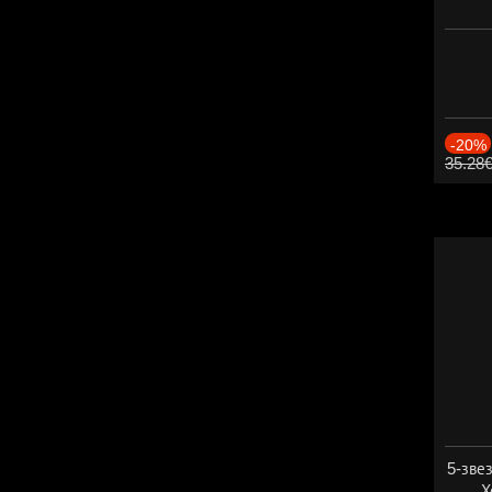
-20%
35.28
5-зве
Х