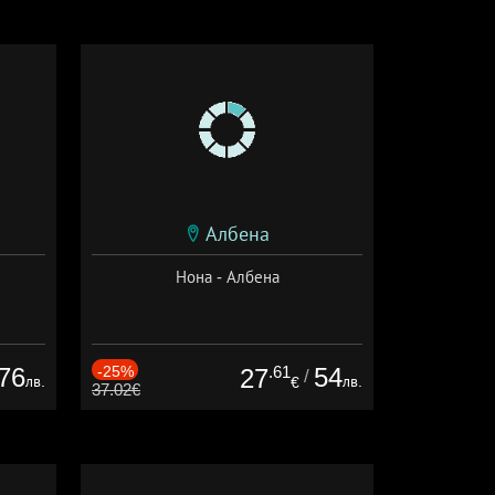
Албена
Нона - Албена
76
-25%
.61
54
27
/
лв.
лв.
€
37.02€