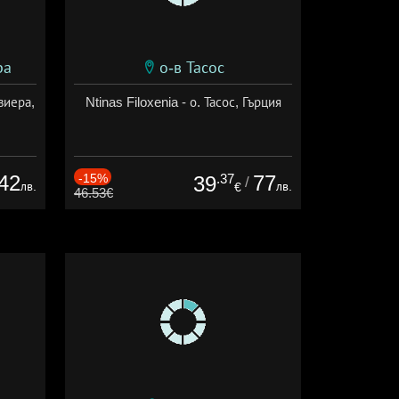
ра
о-в Тасос
виера,
Ntinas Filoxenia - о. Тасос, Гърция
42
-15%
.37
77
39
/
лв.
лв.
€
46.53€