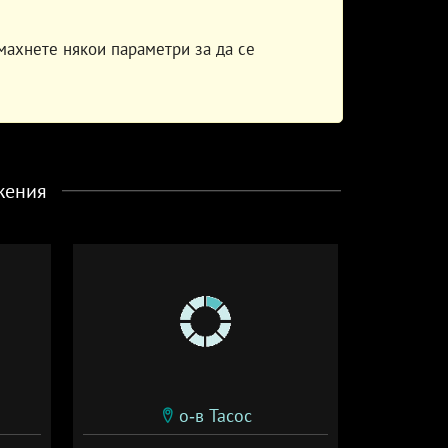
махнете някои параметри за да се
жения
о-в Тасос