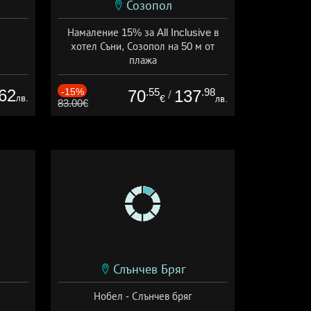
Созопол
Намаление 15% за All Inclusive в
хотел Съни, Созопол на 50 м от
плажа
Дата: 30.07 - 30.09 + all inclusive
62
-15%
.55
.98
70
137
/
лв.
€
лв.
83.00€
Слънчев Бряг
Нобел - Слънчев бряг