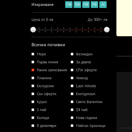
Изхранване
OB
BB
HB
FB
AI
Цена от 0 лв
До 300+ лв
Всички почивки
Море
Великден
Първа линия
За двама
Ранни записвания
СПА оферти
Планина
Уикенд
Екскурзии
Last minute
Ски оферти
Екотуризъм
Круиз
Свети Валентин
1 май
24 май
Коледа
Нова година
8 декември
Майски празници