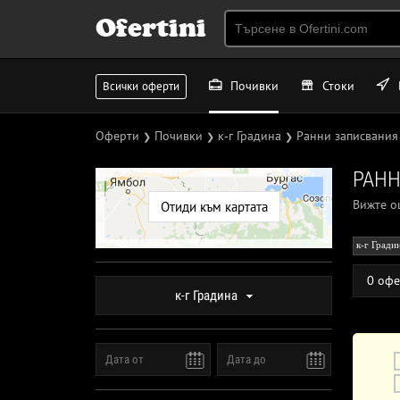
Ofertini
Почивки
Стоки
Всички оферти
Оферти
Почивки
к-г Градина
Ранни записвания
❯
❯
❯
РАНН
Вижте 
Отиди към картата
к-г Гради
0 офе
к-г Градина