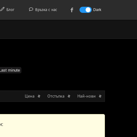
Блог
Връзка с нас
Dark
Last minute
Цена
Отстъпка
Най-нови
и: