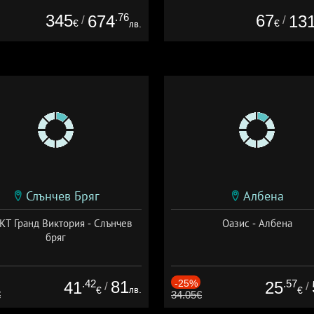
345
.76
67
674
13
/
/
€
€
лв.
Слънчев Бряг
Албена
Т Гранд Виктория - Слънчев
Оазис - Албена
бряг
.42
81
-25%
.57
41
25
/
/
лв.
€
€
€
34.05€