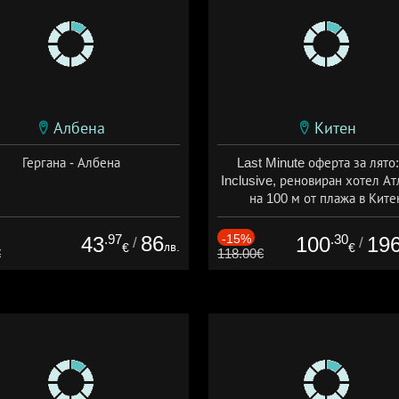
Албена
Китен
Гергана - Албена
Last Minute оферта за лято: 
Inclusive, реновиран хотел А
на 100 м от плажа в Ките
Дата: 01.06 - 29.09 + all inclus
.97
86
-15%
.30
43
100
19
/
/
лв.
€
€
€
118.00€