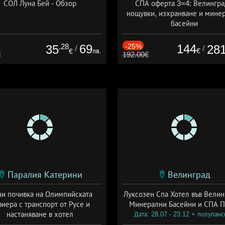
СОЛ Луна Бей - Обзор
СПА оферта 3=4: Велингра
нощувки, изхранване и мине
басейни
Дата: 01.07 - 30.09 + полупан
.28
69
-25%
144
35
28
/
/
лв.
€
€
€
192.00€
Паралия Катерини
Велинград
и почивка на Олимпийската
Луксозен Спа Хотел във Велин
виера с транспорт от Русе и
Минерални Басейни и СПА П
настаняване в хотел
Дата: 28.07 - 23.12 + полупан
Дата: 18.09 - 23.09 + закуска