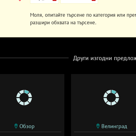
Моля, опитайте търсене по категория или пре
разшири обхвата на търсене.
Други изгодни предло
Обзор
Велинград