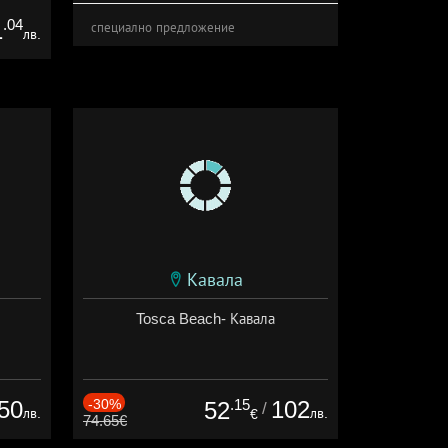
.04
1
специално предложение
лв.
Кавала
Tosca Beach- Кавала
50
-30%
.15
102
52
/
лв.
лв.
€
74.65€