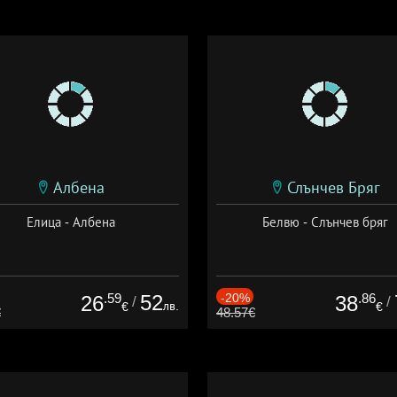
Албена
Слънчев Бряг
Елица - Албена
Белвю - Слънчев бряг
.59
52
-20%
.86
26
38
/
/
лв.
€
€
€
48.57€