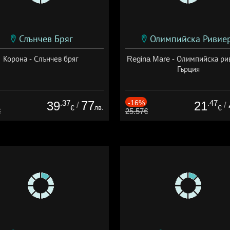
Слънчев Бряг
Олимпийска Ривие
Корона - Слънчев бряг
Regina Mare - Олимпийска ри
Гърция
.37
77
-16%
.47
39
21
/
/
лв.
€
€
€
25.57€