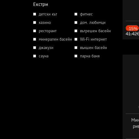
Екстри
детски кът
фитнес
казино
дом. любимци
-15%
ресторант
вътрешен басейн
41.42
минерален басейн
Wi-Fi интернет
джакузи
външен басейн
сауна
парна баня
Мин
ри