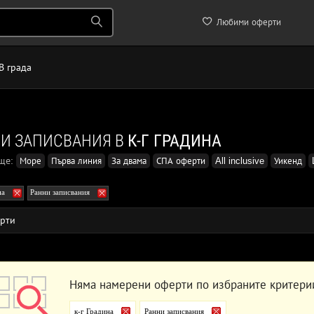
Любими оферти
В града
И ЗАПИСВАНИЯ В
К-Г ГРАДИНА
още:
Море
Първа линия
За двама
СПА оферти
All inclusive
Уикенд
на
Ранни записвания
рти
Няма намерени оферти по избраните критери
к-г Градина
Ранни записвания