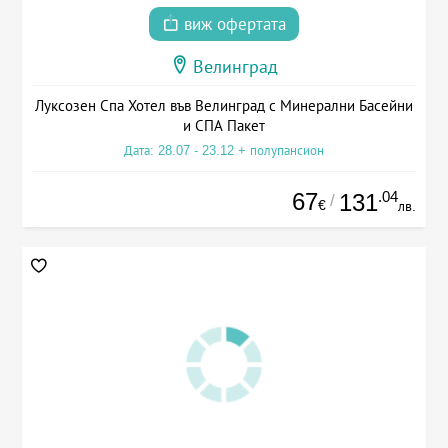
виж офертата
Велинград
Луксозен Спа Хотел във Велинград с Минерални Басейни
и СПА Пакет
Дата: 28.07 - 23.12 + полупансион
67
.04
131
/
€
лв.