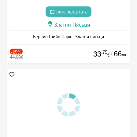
виж офертата
Златни Пясъци
Берлин Грийн Парк - Златни пясъци
-25%
.75
66
33
/
лв.
€
44.99€