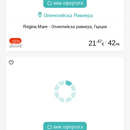
виж офертата
Олимпийска Ривиера
Regina Mare - Олимпийска ривиера, Гърция
-16%
.47
42
21
/
лв.
€
25.57€
виж офертата