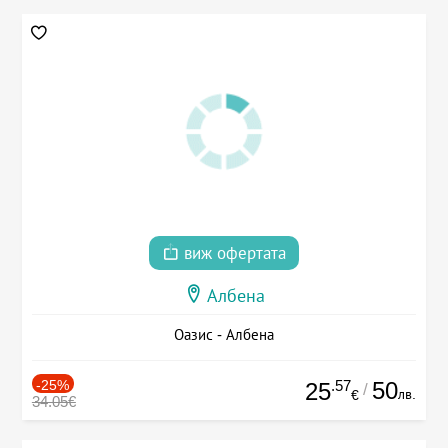
виж офертата
Албена
Оазис - Албена
-25%
.57
50
25
/
лв.
€
34.05€