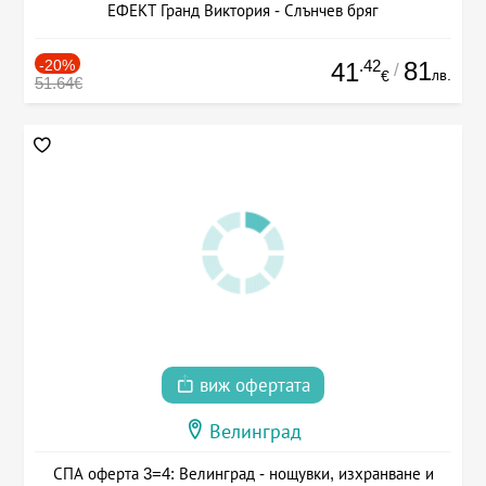
ЕФЕКТ Гранд Виктория - Слънчев бряг
-20%
.42
81
41
/
лв.
€
51.64€
виж офертата
Велинград
СПА оферта 3=4: Велинград - нощувки, изхранване и