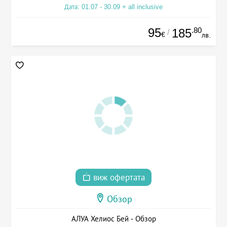
Дата: 01.07 - 30.09 + all inclusive
95
.80
185
/
€
лв.
виж офертата
Обзор
АЛУА Хелиос Бей - Обзор