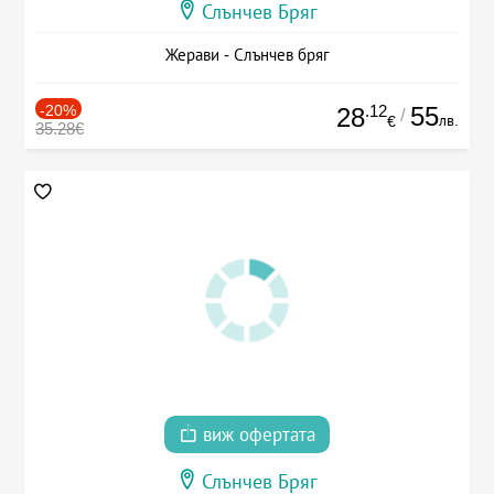
Слънчев Бряг
Жерави - Слънчев бряг
-20%
.12
55
28
/
лв.
€
35.28€
виж офертата
Слънчев Бряг