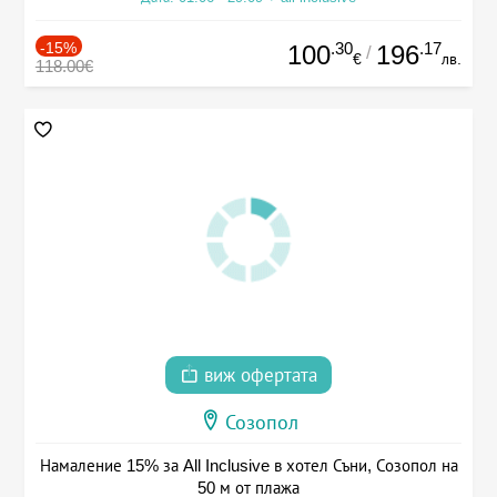
-15%
.30
.17
100
196
/
€
лв.
118.00€
виж офертата
Созопол
Намаление 15% за All Inclusive в хотел Съни, Созопол на
50 м от плажа