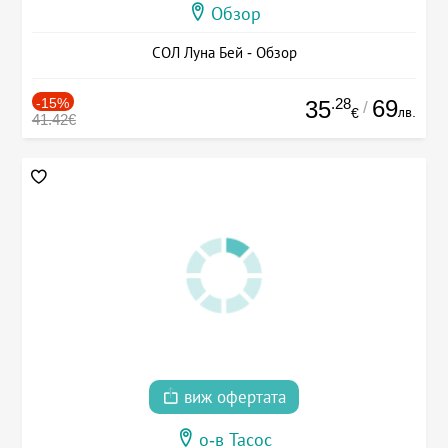
Обзор
СОЛ Луна Бей - Обзор
-15%
.28
69
35
/
лв.
€
41.42€
виж офертата
о-в Тасос