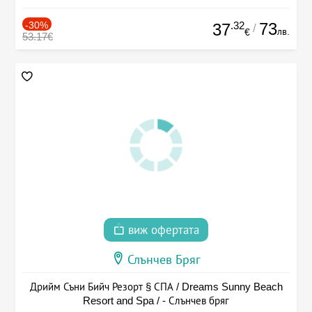
-30%
.32
73
37
/
лв.
€
53.17€
виж офертата
Слънчев Бряг
Дрийм Съни Бийч Резорт § СПА / Dreams Sunny Beach
Resort and Spa / - Слънчев бряг