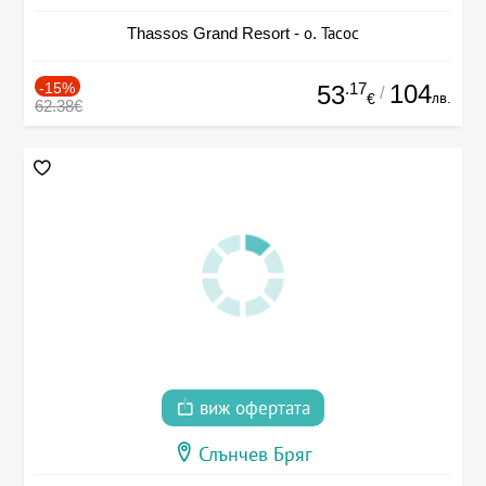
Thassos Grand Resort - о. Тасос
-15%
.17
104
53
/
лв.
€
62.38€
виж офертата
Слънчев Бряг