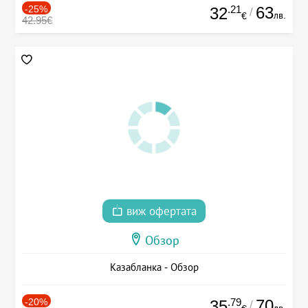
-25%
.21
63
32
/
лв.
€
42.95€
виж офертата
Обзор
Казабланка - Обзор
-20%
.79
70
35
/