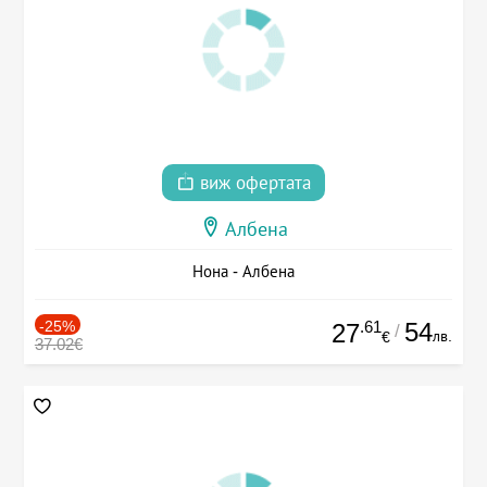
виж офертата
Албена
Нона - Албена
-25%
.61
54
27
/
лв.
€
37.02€