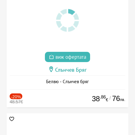
виж офертата
Слънчев Бряг
Белвю - Слънчев бряг
-20%
.86
76
38
/
лв.
€
48.57€