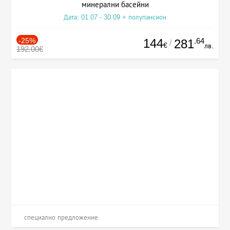
минерални басейни
Дата: 01.07 - 30.09 + полупансион
-25%
144
.64
281
/
€
лв.
192.00€
специално предложение