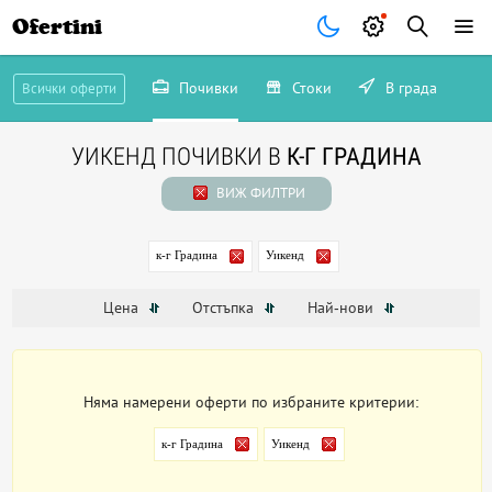
Ofertini
Почивки
Стоки
В града
Всички оферти
УИКЕНД ПОЧИВКИ В
К-Г ГРАДИНА
ВИЖ ФИЛТРИ
к-г Градина
Уикенд
Цена
Отстъпка
Най-нови
Няма намерени оферти по избраните критерии:
к-г Градина
Уикенд