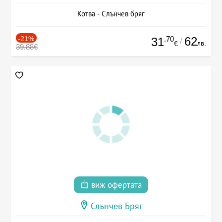
Котва - Слънчев бряг
-21%
.70
62
31
/
лв.
€
39.88€
виж офертата
Слънчев Бряг