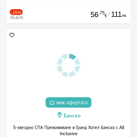
-25%
.75
111
56
/
лв.
€
75.67€
виж офертата
Банско
5-звездно СПА Преживяване в Гранд Хотел Банско с All
Inclusive