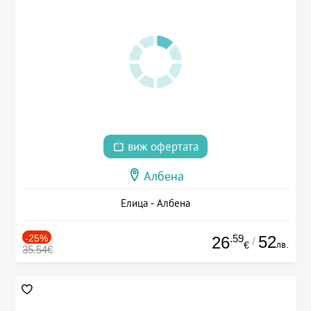
виж офертата
Албена
Елица - Албена
-25%
.59
52
26
/
лв.
€
35.54€