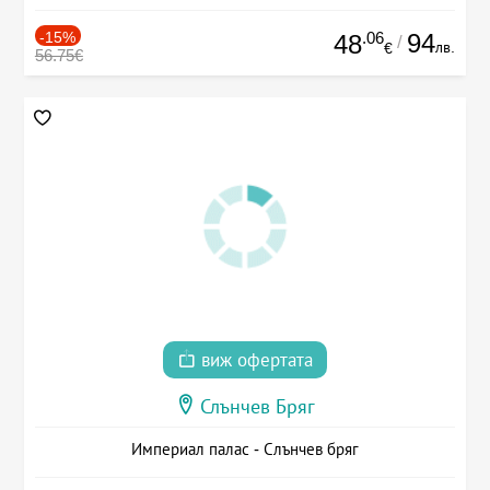
-15%
.06
94
48
/
лв.
€
56.75€
виж офертата
Слънчев Бряг
Империал палас - Слънчев бряг