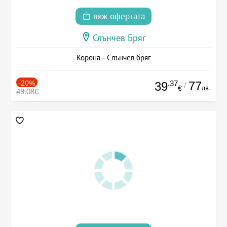
виж офертата
Слънчев Бряг
Корона - Слънчев бряг
-20%
.37
77
39
/
лв.
€
49.08€