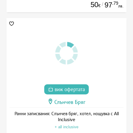
50
.79
97
/
€
лв.
виж офертата
Слънчев Бряг
Ранни записвания: Слънчев бряг, хотел, нощувка с All
Inclusive
+ all inclusive