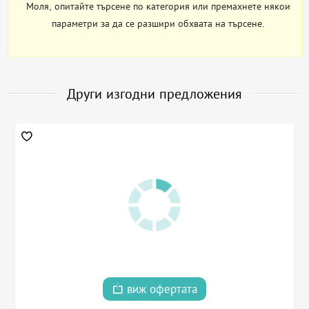
Моля, опитайте търсене по категория или премахнете някои
параметри за да се разшири обхвата на търсене.
Други изгодни предложения
виж офертата