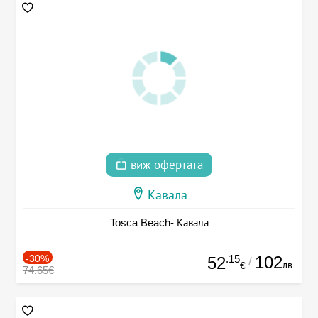
виж офертата
Кавала
Tosca Beach- Кавала
-30%
.15
102
52
/
лв.
€
74.65€