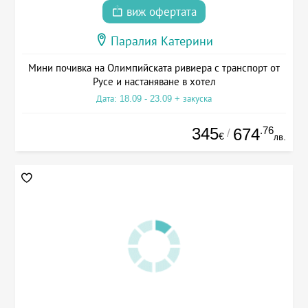
виж офертата
Паралия Катерини
Мини почивка на Олимпийската ривиера с транспорт от
Русе и настаняване в хотел
Дата: 18.09 - 23.09 + закуска
345
.76
674
/
€
лв.