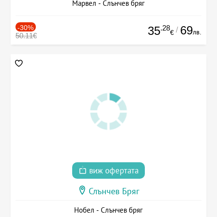
Марвел - Слънчев бряг
-30%
.28
69
35
/
лв.
€
50.11€
виж офертата
Слънчев Бряг
Нобел - Слънчев бряг