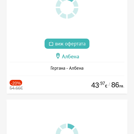
виж офертата
Албена
Гергана - Албена
-20%
.97
86
43
/
лв.
€
54.66€