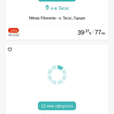
о-в Тасос
Ntinas Filoxenia - о. Тасос, Гърция
-15%
.37
77
39
/
лв.
€
46.53€
виж офертата