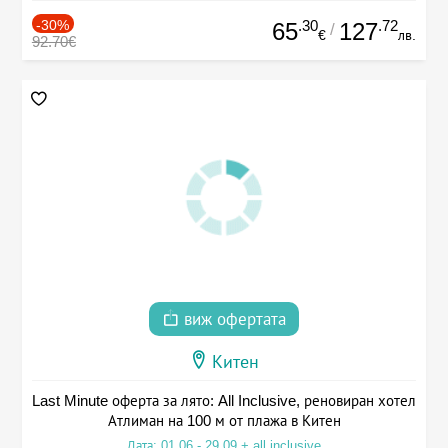
-30%
.30
.72
65
127
/
€
лв.
92.70€
виж офертата
Китен
Last Minute оферта за лято: All Inclusive, реновиран хотел
Атлиман на 100 м от плажа в Китен
Дата: 01.06 - 29.09 + all inclusive