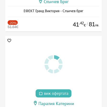
Слънчев Бряг
ЕФЕКТ Гранд Виктория - Слънчев бряг
-20%
.42
81
41
/
лв.
€
51.64€
виж офертата
Паралия Катерини