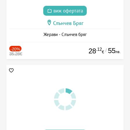
виж офертата
Слънчев Бряг
Жерави - Слънчев бряг
-20%
.12
55
28
/
лв.
€
35.28€