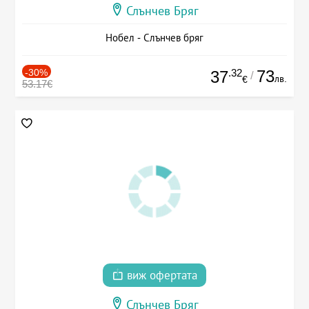
Слънчев Бряг
Нобел - Слънчев бряг
-30%
.32
73
37
/
лв.
€
53.17€
виж офертата
Слънчев Бряг