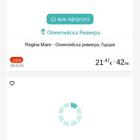
виж офертата
Олимпийска Ривиера
Regina Mare - Олимпийска ривиера, Гърция
-16%
.47
42
21
/
лв.
€
25.57€