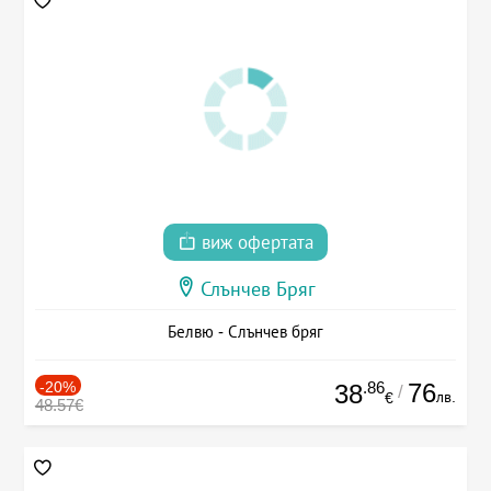
виж офертата
Слънчев Бряг
Белвю - Слънчев бряг
-20%
.86
76
38
/
лв.
€
48.57€