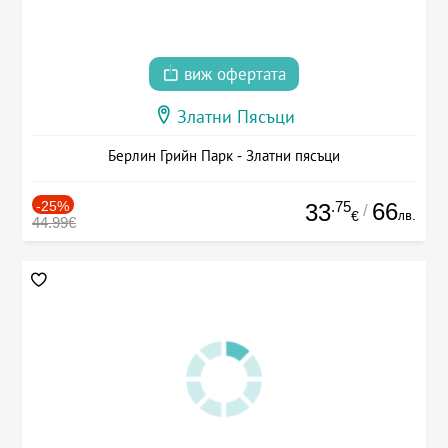
виж офертата
Златни Пясъци
Берлин Грийн Парк - Златни пясъци
-25%
.75
66
33
/
лв.
€
44.99€