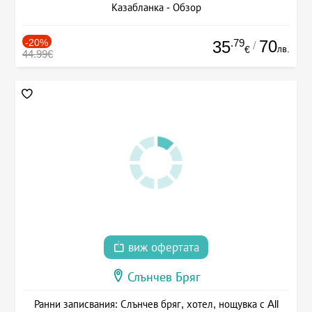
Казабланка - Обзор
-20%
.79
70
35
/
лв.
€
44.99€
виж офертата
Слънчев Бряг
Ранни записвания: Слънчев бряг, хотел, нощувка с All