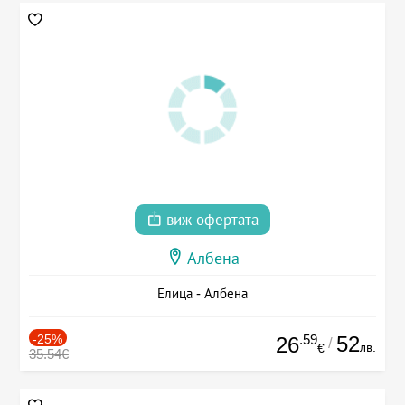
виж офертата
Албена
Елица - Албена
-25%
.59
52
26
/
лв.
€
35.54€