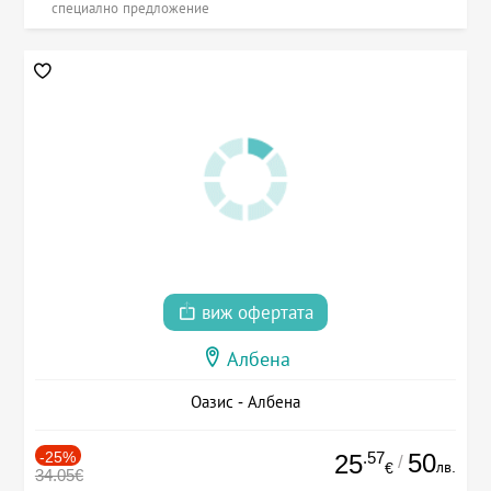
специално предложение
виж офертата
Албена
Оазис - Албена
-25%
.57
50
25
/
лв.
€
34.05€