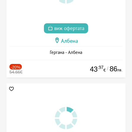
виж офертата
Албена
Гергана - Албена
-20%
.97
86
43
/
лв.
€
54.66€