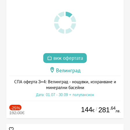
виж офертата
Велинград
СПА оферта 3=4: Велинград - нощувки, изхранване и
минерални басейни
Дата: 01.07 - 30.09 + полупансион
-25%
144
.64
281
/
€
лв.
192.00€