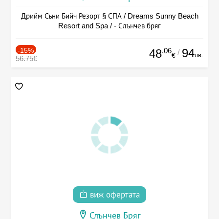
Дрийм Съни Бийч Резорт § СПА / Dreams Sunny Beach
Resort and Spa / - Слънчев бряг
-15%
.06
94
48
/
лв.
€
56.75€
виж офертата
Слънчев Бряг