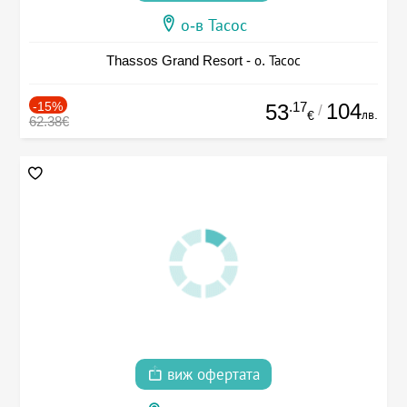
о-в Тасос
Thassos Grand Resort - о. Тасос
-15%
.17
104
53
/
лв.
€
62.38€
виж офертата