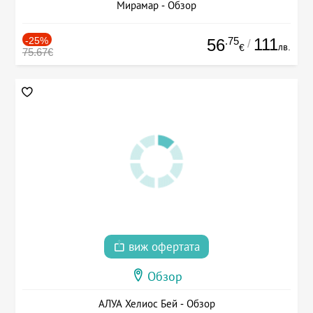
Мирамар - Обзор
-25%
.75
111
56
/
лв.
€
75.67€
виж офертата
Обзор
АЛУА Хелиос Бей - Обзор