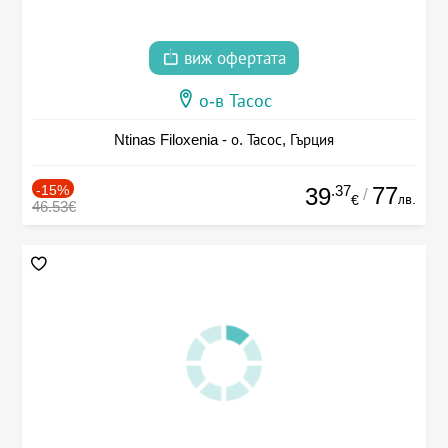
виж офертата
о-в Тасос
Ntinas Filoxenia - о. Тасос, Гърция
-15%
.37
77
39
/
лв.
€
46.53€