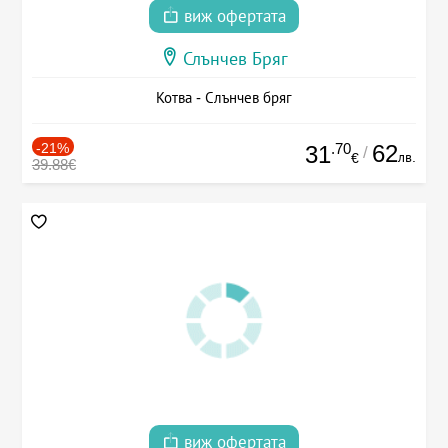
виж офертата
Слънчев Бряг
Котва - Слънчев бряг
-21%
.70
62
31
/
лв.
€
39.88€
виж офертата