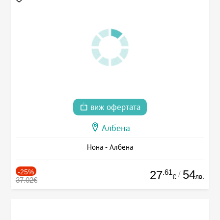
виж офертата
Албена
Нона - Албена
-25%
.61
54
27
/
лв.
€
37.02€