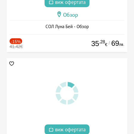
виж офертата
Обзор
СОЛ Луна Бей - Обзор
-15%
.28
69
35
/
лв.
€
41.42€
виж офертата