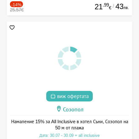
-14%
.99
43
21
/
лв.
€
25.57€
виж офертата
Созопол
Намаление 15% за All Inclusive в хотел Съни, Созопол на
50 м от плажа
Дата: 30.07 - 30.09 + all inclusive