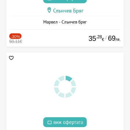
Слънчев Бряг
Марвел - Слънчев бряг
-30%
.28
69
35
/
лв.
€
50.11€
виж офертата