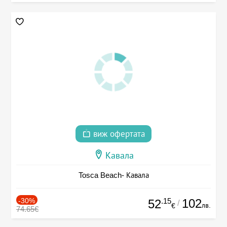
виж офертата
Кавала
Tosca Beach- Кавала
-30%
.15
102
52
/
лв.
€
74.65€