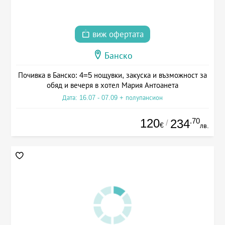
виж офертата
Банско
Почивка в Банско: 4=5 нощувки, закуска и възможност за
обяд и вечеря в хотел Мария Антоанета
Дата: 16.07 - 07.09 + полупансион
120
.70
234
/
€
лв.