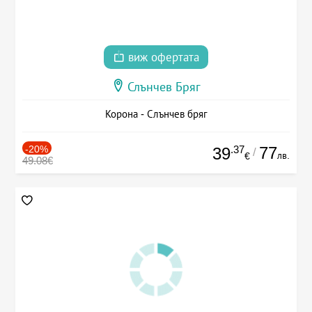
виж офертата
Слънчев Бряг
Корона - Слънчев бряг
-20%
.37
77
39
/
лв.
€
49.08€