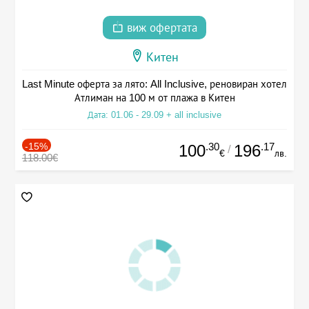
виж офертата
Китен
Last Minute оферта за лято: All Inclusive, реновиран хотел
Атлиман на 100 м от плажа в Китен
Дата: 01.06 - 29.09 + all inclusive
-15%
.30
.17
100
196
/
€
лв.
118.00€