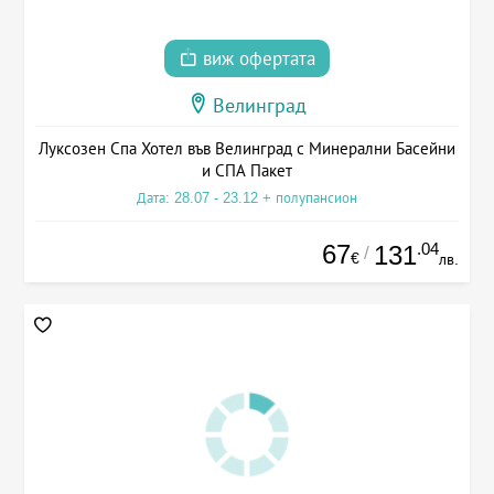
виж офертата
Велинград
Луксозен Спа Хотел във Велинград с Минерални Басейни
и СПА Пакет
Дата: 28.07 - 23.12 + полупансион
67
.04
131
/
€
лв.