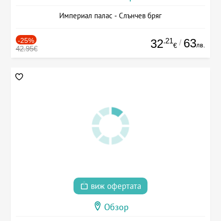
Империал палас - Слънчев бряг
-25%
.21
63
32
/
лв.
€
42.95€
виж офертата
Обзор