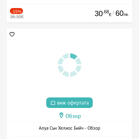
-15%
.68
60
30
/
лв.
€
36.30€
виж офертата
Обзор
Алуа Сън Хелиос Бийч - Обзор