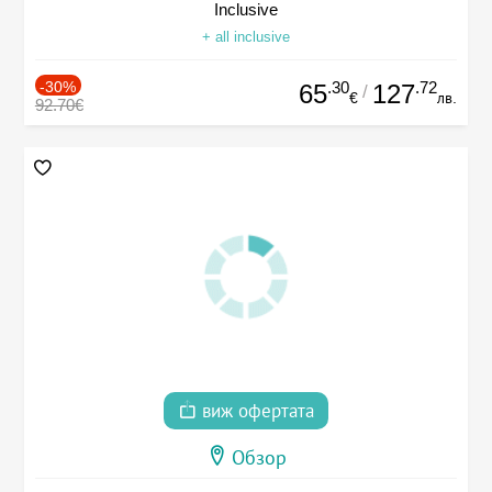
Inclusive
+ all inclusive
-30%
.30
.72
65
127
/
€
лв.
92.70€
виж офертата
Обзор