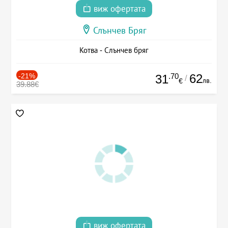
виж офертата
Слънчев Бряг
Котва - Слънчев бряг
-21%
.70
62
31
/
лв.
€
39.88€
виж офертата