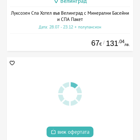
Велинград
Луксозен Спа Хотел във Велинград с Минерални Басейни
и СПА Пакет
Дата: 28.07 - 23.12 + полупансион
67
.04
131
/
€
лв.
виж офертата