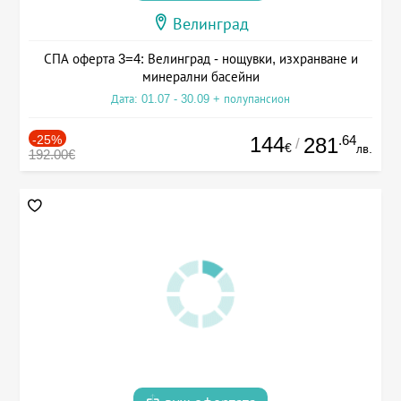
Велинград
СПА оферта 3=4: Велинград - нощувки, изхранване и
минерални басейни
Дата: 01.07 - 30.09 + полупансион
-25%
144
.64
281
/
€
лв.
192.00€