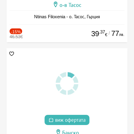
о-в Тасос
Ntinas Filoxenia - о. Тасос, Гърция
-15%
.37
77
39
/
лв.
€
46.53€
виж офертата
Банско