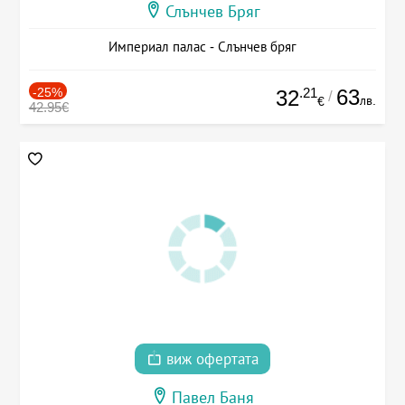
Слънчев Бряг
Империал палас - Слънчев бряг
-25%
.21
63
32
/
лв.
€
42.95€
виж офертата
Павел Баня