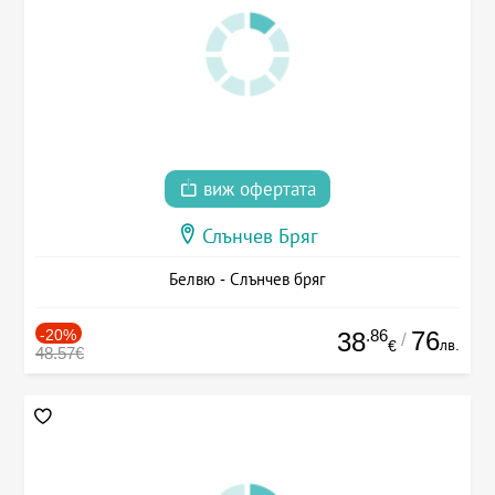
виж офертата
Слънчев Бряг
Белвю - Слънчев бряг
-20%
.86
76
38
/
лв.
€
48.57€