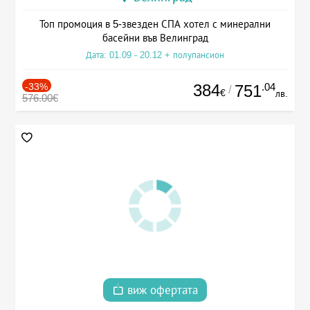
Топ промоция в 5-звезден СПА хотел с минерални
басейни във Велинград
Дата: 01.09 - 20.12 + полупансион
-33%
384
.04
751
/
€
лв.
576.00€
виж офертата