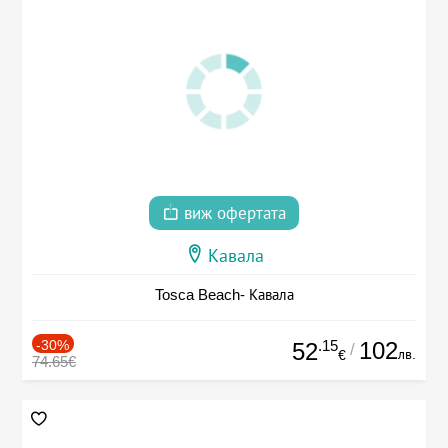
виж офертата
Кавала
Tosca Beach- Кавала
-30%
.15
102
52
/
лв.
€
74.65€