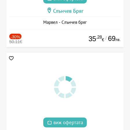
Слънчев Бряг
Марвел - Слънчев бряг
-30%
.28
69
35
/
лв.
€
50.11€
виж офертата