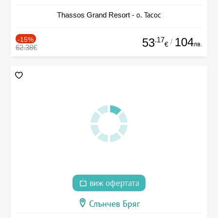
Thassos Grand Resort - о. Тасос
-15%
.17
104
53
/
лв.
€
62.38€
виж офертата
Слънчев Бряг