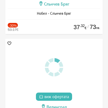
Слънчев Бряг
Нобел - Слънчев бряг
-30%
.32
73
37
/
лв.
€
53.17€
виж офертата
Велинград