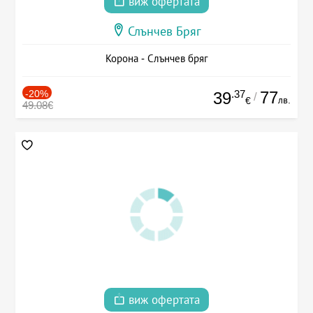
виж офертата
Слънчев Бряг
Корона - Слънчев бряг
-20%
.37
77
39
/
лв.
€
49.08€
виж офертата