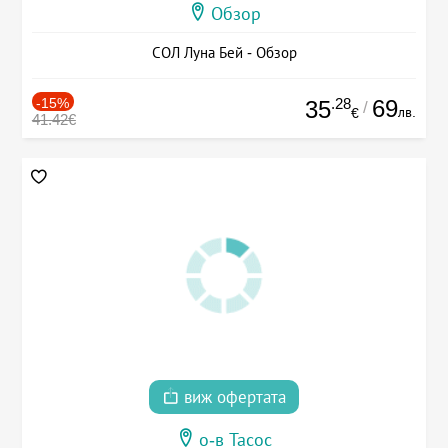
Обзор
СОЛ Луна Бей - Обзор
-15%
.28
69
35
/
лв.
€
41.42€
виж офертата
о-в Тасос