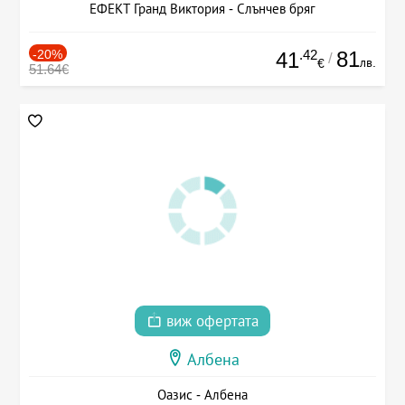
ЕФЕКТ Гранд Виктория - Слънчев бряг
-20%
.42
81
41
/
лв.
€
51.64€
виж офертата
Албена
Оазис - Албена