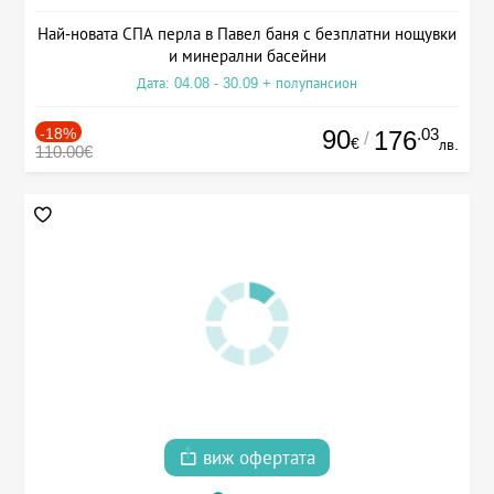
Най-новата СПА перла в Павел баня с безплатни нощувки
и минерални басейни
Дата: 04.08 - 30.09 + полупансион
-18%
90
.03
176
/
€
лв.
110.00€
виж офертата