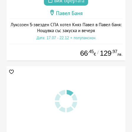
виж офертата
Павел Баня
Луксозен 5-звезден СПА хотел Княз Павел в Павел баня:
Нощувка със закуска и вечеря
Дата: 17.07 - 22.12 + полупансион
.45
.97
66
129
/
€
лв.