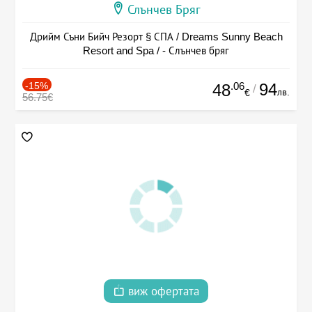
Слънчев Бряг
Дрийм Съни Бийч Резорт § СПА / Dreams Sunny Beach
Resort and Spa / - Слънчев бряг
-15%
.06
94
48
/
лв.
€
56.75€
виж офертата