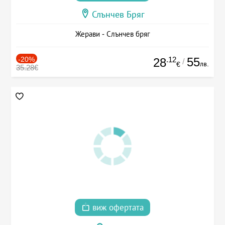
Слънчев Бряг
Жерави - Слънчев бряг
-20%
.12
55
28
/
лв.
€
35.28€
виж офертата