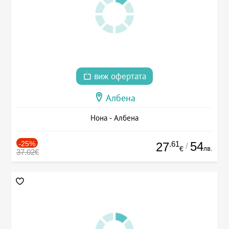
виж офертата
Албена
Нона - Албена
-25%
.61
54
27
/
лв.
€
37.02€