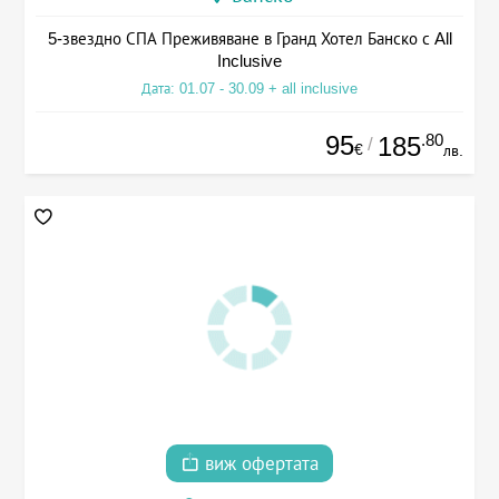
5-звездно СПА Преживяване в Гранд Хотел Банско с All
Inclusive
Дата: 01.07 - 30.09 + all inclusive
95
.80
185
/
€
лв.
виж офертата