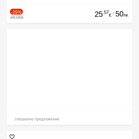
-25%
.57
50
25
/
лв.
€
34.05€
специално предложение