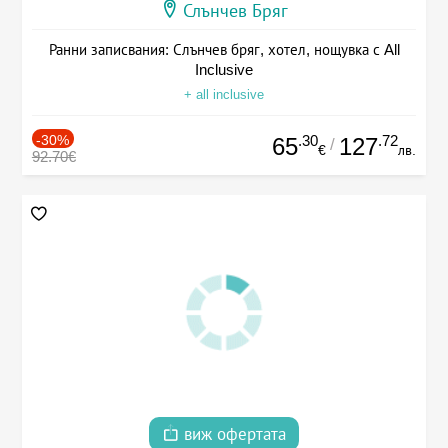
Слънчев Бряг
Ранни записвания: Слънчев бряг, хотел, нощувка с All
Inclusive
+ all inclusive
-30%
.30
.72
65
127
/
€
лв.
92.70€
виж офертата