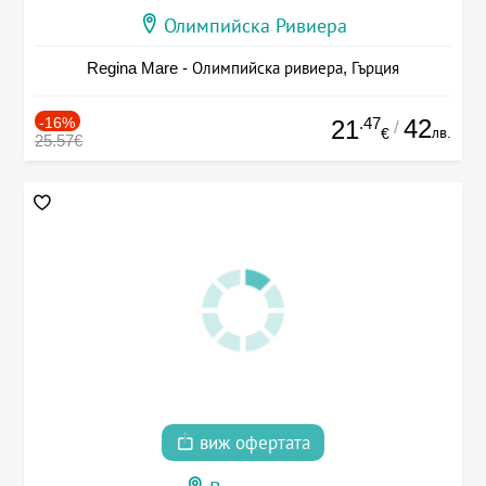
Олимпийска Ривиера
Regina Mare - Олимпийска ривиера, Гърция
-16%
.47
42
21
/
лв.
€
25.57€
виж офертата