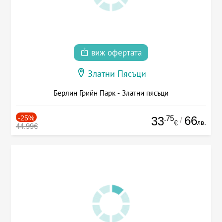
виж офертата
Златни Пясъци
Берлин Грийн Парк - Златни пясъци
-25%
.75
66
33
/
лв.
€
44.99€