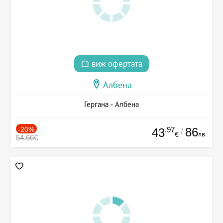
виж офертата
Албена
Гергана - Албена
-20%
.97
86
43
/
лв.
€
54.66€