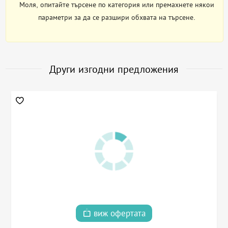
Моля, опитайте търсене по категория или премахнете някои
параметри за да се разшири обхвата на търсене.
Други изгодни предложения
виж офертата