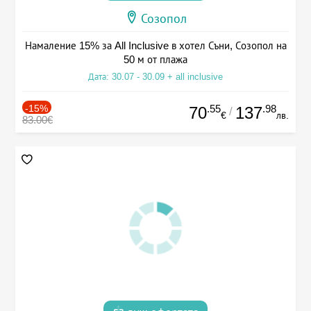
Созопол
Намаление 15% за All Inclusive в хотел Съни, Созопол на
50 м от плажа
Дата: 30.07 - 30.09 + all inclusive
-15%
.55
.98
70
137
/
€
лв.
83.00€