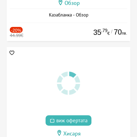
Обзор
Казабланка - Обзор
-20%
.79
70
35
/
лв.
€
44.99€
виж офертата
Хисаря