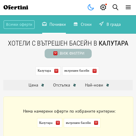
Ofertini
Почивки
Стоки
В града
Всички оферти
ХОТЕЛИ С ВЪТРЕШЕН БАСЕЙН В
КАЛУТАРА
ВИЖ ФИЛТРИ
Калутара
вътрешен басейн
Цена
Отстъпка
Най-нови
Няма намерени оферти по избраните критерии:
Калутара
вътрешен басейн