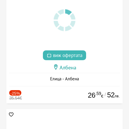
виж офертата
Албена
Елица - Албена
-25%
.59
52
26
/
лв.
€
35.54€