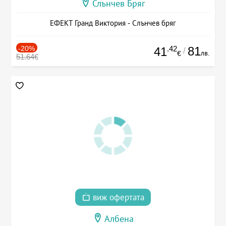
Слънчев Бряг
ЕФЕКТ Гранд Виктория - Слънчев бряг
-20%
.42
81
41
/
лв.
€
51.64€
виж офертата
Албена