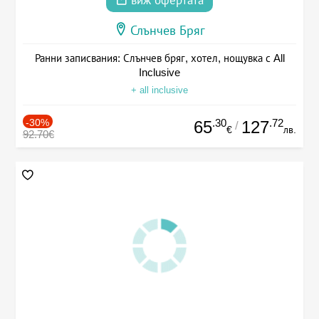
виж офертата
Слънчев Бряг
Ранни записвания: Слънчев бряг, хотел, нощувка с All
Inclusive
+ all inclusive
-30%
.30
.72
65
127
/
€
лв.
92.70€