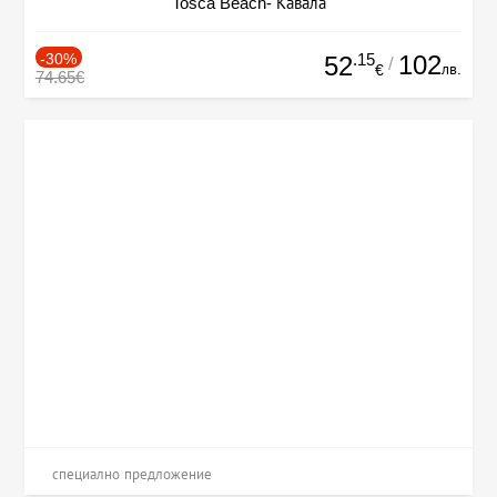
Tosca Beach- Кавала
-30%
.15
102
52
/
лв.
€
74.65€
специално предложение