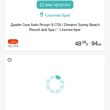
виж офертата
Слънчев Бряг
Дрийм Съни Бийч Резорт § СПА / Dreams Sunny Beach
Resort and Spa / - Слънчев бряг
-15%
.06
94
48
/
лв.
€
56.75€