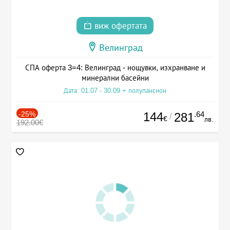
виж офертата
Велинград
СПА оферта 3=4: Велинград - нощувки, изхранване и
минерални басейни
Дата: 01.07 - 30.09 + полупансион
-25%
144
.64
281
/
€
лв.
192.00€