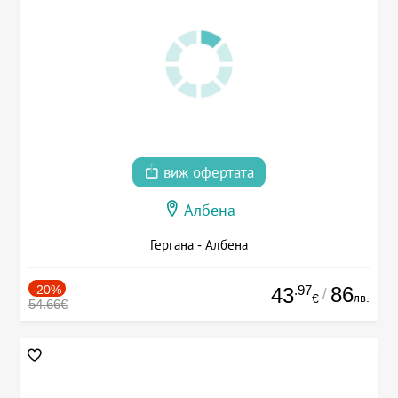
виж офертата
Албена
Гергана - Албена
-20%
.97
86
43
/
лв.
€
54.66€