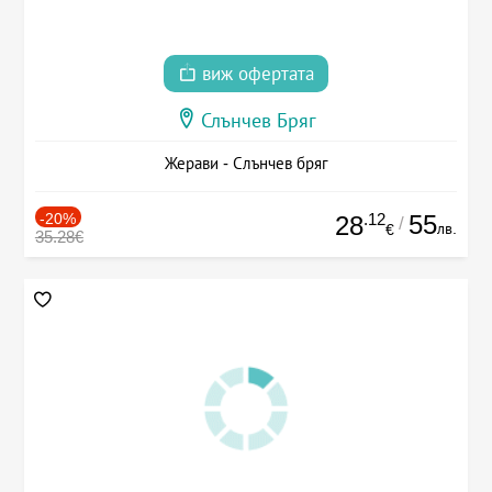
виж офертата
Слънчев Бряг
Жерави - Слънчев бряг
-20%
.12
55
28
/
лв.
€
35.28€