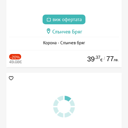
виж офертата
Слънчев Бряг
Корона - Слънчев бряг
-20%
.37
77
39
/
лв.
€
49.08€