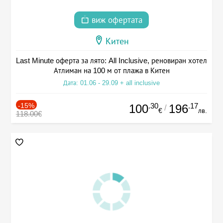
виж офертата
Китен
Last Minute оферта за лято: All Inclusive, реновиран хотел
Атлиман на 100 м от плажа в Китен
Дата: 01.06 - 29.09 + all inclusive
-15%
.30
.17
100
196
/
€
лв.
118.00€