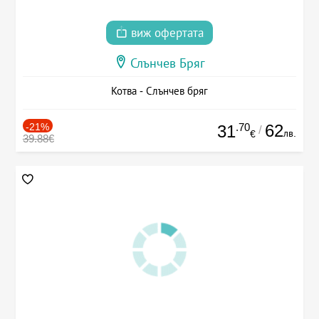
виж офертата
Слънчев Бряг
Котва - Слънчев бряг
-21%
.70
62
31
/
лв.
€
39.88€