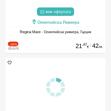
виж офертата
Олимпийска Ривиера
Regina Mare - Олимпийска ривиера, Гърция
-16%
.47
42
21
/
лв.
€
25.57€