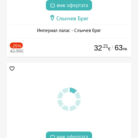
виж офертата
Слънчев Бряг
Империал палас - Слънчев бряг
-25%
.21
63
32
/
лв.
€
42.95€
виж офертата