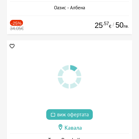
Оазис - Албена
-25%
.57
50
25
/
лв.
€
34.05€
виж офертата
Кавала