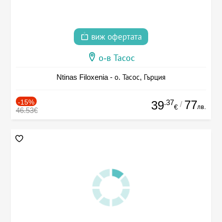
виж офертата
о-в Тасос
Ntinas Filoxenia - о. Тасос, Гърция
-15%
.37
77
39
/
лв.
€
46.53€