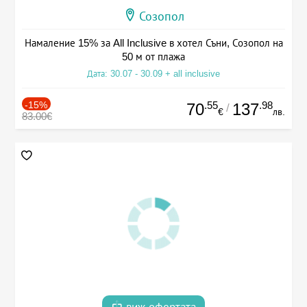
Созопол
Намаление 15% за All Inclusive в хотел Съни, Созопол на
50 м от плажа
Дата: 30.07 - 30.09 + all inclusive
-15%
.55
.98
70
137
/
€
лв.
83.00€