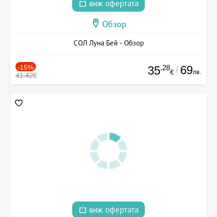
виж офертата
Обзор
СОЛ Луна Бей - Обзор
-15%
.28
69
35
/
лв.
€
41.42€
виж офертата