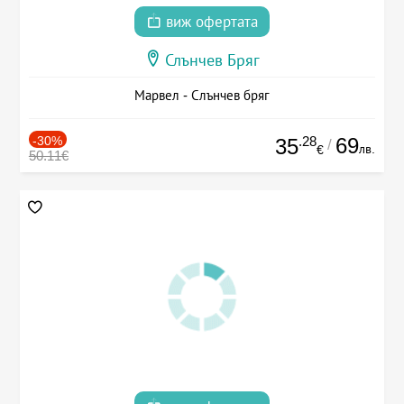
виж офертата
Слънчев Бряг
Марвел - Слънчев бряг
-30%
.28
69
35
/
лв.
€
50.11€