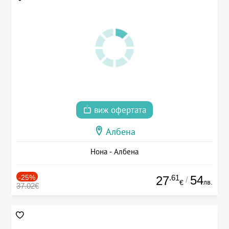
виж офертата
Албена
Нона - Албена
-25%
.61
54
27
/
лв.
€
37.02€