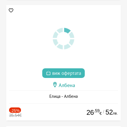
виж офертата
Албена
Елица - Албена
-25%
.59
52
26
/
лв.
€
35.54€