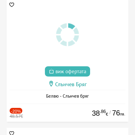
виж офертата
Слънчев Бряг
Белвю - Слънчев бряг
-20%
.86
76
38
/
лв.
€
48.57€