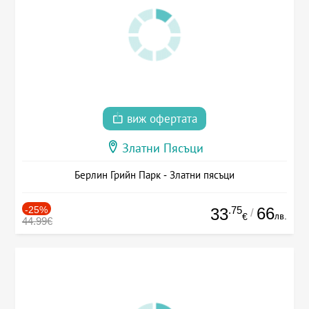
виж офертата
Златни Пясъци
Берлин Грийн Парк - Златни пясъци
-25%
.75
66
33
/
лв.
€
44.99€