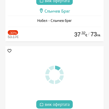
виж офертата
Слънчев Бряг
Нобел - Слънчев бряг
-30%
.32
73
37
/
лв.
€
53.17€
виж офертата