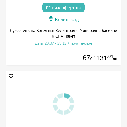
виж офертата
Велинград
Луксозен Спа Хотел във Велинград с Минерални Басейни
и СПА Пакет
Дата: 28.07 - 23.12 + полупансион
67
.04
131
/
€
лв.