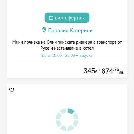
виж офертата
Паралия Катерини
Мини почивка на Олимпийската ривиера с транспорт от
Русе и настаняване в хотел
Дата: 18.09 - 23.09 + закуска
345
.76
674
/
€
лв.