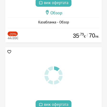
виж офертата
Обзор
Казабланка - Обзор
-20%
.79
70
35
/
лв.
€
44.99€
виж офертата