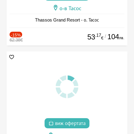
о-в Тасос
Thassos Grand Resort - о. Тасос
-15%
.17
104
53
/
лв.
€
62.38€
виж офертата