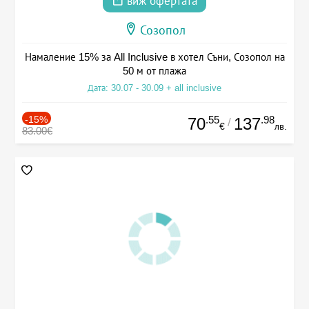
виж офертата
Созопол
Намаление 15% за All Inclusive в хотел Съни, Созопол на
50 м от плажа
Дата: 30.07 - 30.09 + all inclusive
-15%
.55
.98
70
137
/
€
лв.
83.00€