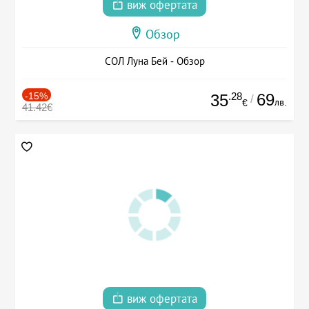
виж офертата
Обзор
СОЛ Луна Бей - Обзор
-15%
.28
69
35
/
лв.
€
41.42€
виж офертата