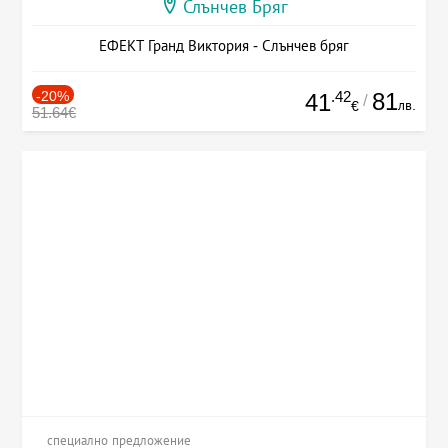
Слънчев Бряг
ЕФЕКТ Гранд Виктория - Слънчев бряг
-20%
.42
81
41
/
лв.
€
51.64€
специално предложение