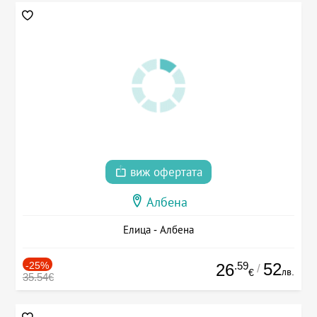
виж офертата
Албена
Елица - Албена
-25%
.59
52
26
/
лв.
€
35.54€