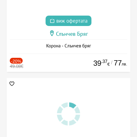
виж офертата
Слънчев Бряг
Корона - Слънчев бряг
-20%
.37
77
39
/
лв.
€
49.08€