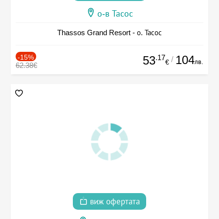
о-в Тасос
Thassos Grand Resort - о. Тасос
-15%
.17
104
53
/
лв.
€
62.38€
виж офертата