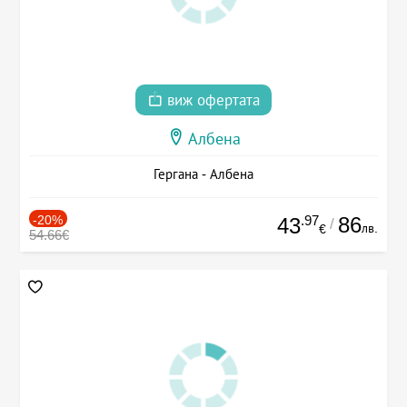
виж офертата
Албена
Гергана - Албена
-20%
.97
86
43
/
лв.
€
54.66€