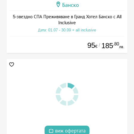
Банско
5-звездно СПА Преживяване в Гранд Хотел Банско с All
Inclusive
Дата: 01.07 - 30.09 + all inclusive
95
.80
185
/
€
лв.
виж офертата