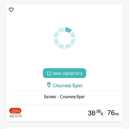
виж офертата
Слънчев Бряг
Белвю - Слънчев бряг
-20%
.86
76
38
/
лв.
€
48.57€