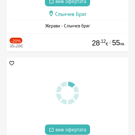
виж офертата
Слънчев Бряг
Жерави - Слънчев бряг
-20%
.12
55
28
/
лв.
€
35.28€
виж офертата