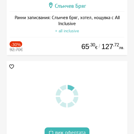
Слънчев Бряг
Ранни записвания: Слънчев бряг, хотел, нощувка с All
Inclusive
+ all inclusive
-30%
.30
.72
65
127
/
€
лв.
92.70€
виж офертата