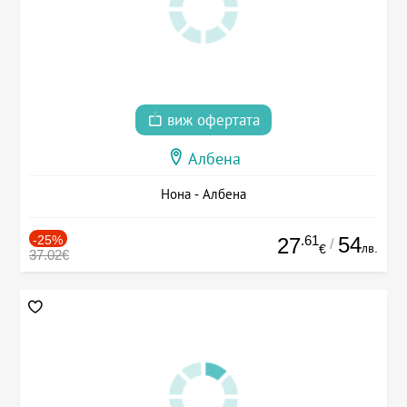
виж офертата
Албена
Нона - Албена
-25%
.61
54
27
/
лв.
€
37.02€