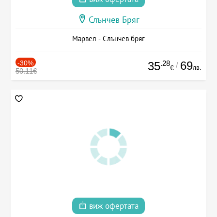
Слънчев Бряг
Марвел - Слънчев бряг
-30%
.28
69
35
/
лв.
€
50.11€
виж офертата