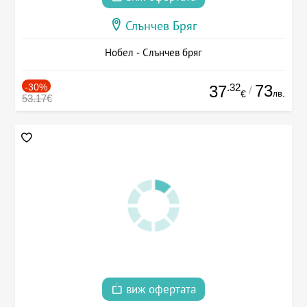
Слънчев Бряг
Нобел - Слънчев бряг
-30%
.32
73
37
/
лв.
€
53.17€
виж офертата