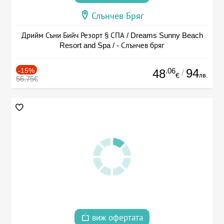
Слънчев Бряг
Дрийм Съни Бийч Резорт § СПА / Dreams Sunny Beach
Resort and Spa / - Слънчев бряг
-15%
.06
94
48
/
лв.
€
56.75€
виж офертата