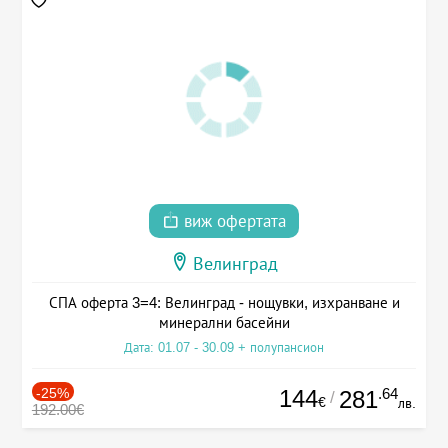
виж офертата
Велинград
СПА оферта 3=4: Велинград - нощувки, изхранване и
минерални басейни
Дата: 01.07 - 30.09 + полупансион
-25%
144
.64
281
/
€
лв.
192.00€