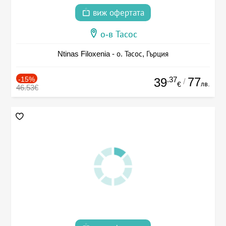
виж офертата
о-в Тасос
Ntinas Filoxenia - о. Тасос, Гърция
-15%
.37
77
39
/
лв.
€
46.53€