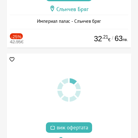
Слънчев Бряг
Империал палас - Слънчев бряг
-25%
.21
63
32
/
лв.
€
42.95€
виж офертата