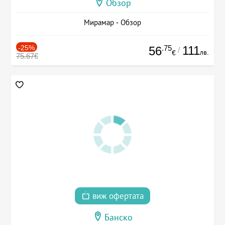
Обзор
Мирамар - Обзор
-25%
.75
111
56
/
лв.
€
75.67€
виж офертата
Банско