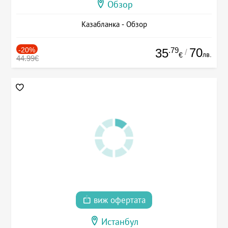
Обзор
Казабланка - Обзор
-20%
.79
70
35
/
лв.
€
44.99€
виж офертата
Истанбул