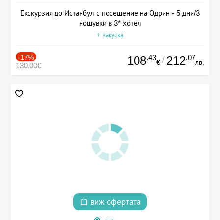
Екскурзия до Истанбул с посещение на Одрин - 5 дни/3
нощувки в 3* хотел
+ закуска
-17%
.43
.07
108
212
/
€
лв.
130.00€
виж офертата