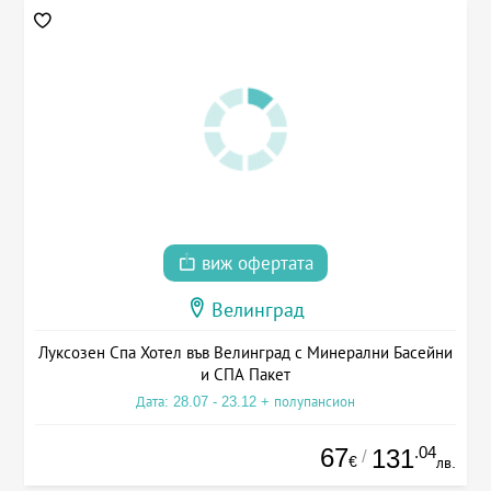
виж офертата
Велинград
Луксозен Спа Хотел във Велинград с Минерални Басейни
и СПА Пакет
Дата: 28.07 - 23.12 + полупансион
67
.04
131
/
€
лв.