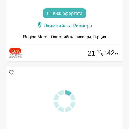
виж офертата
Олимпийска Ривиера
Regina Mare - Олимпийска ривиера, Гърция
-16%
.47
42
21
/
лв.
€
25.57€