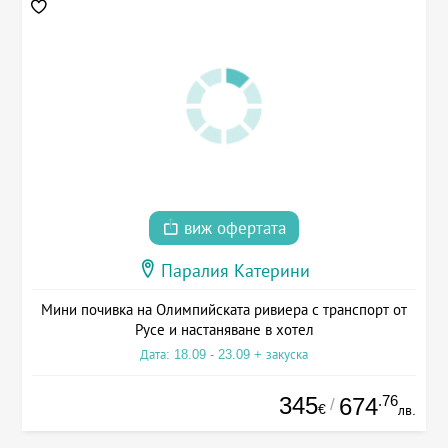
виж офертата
Паралия Катерини
Мини почивка на Олимпийската ривиера с транспорт от
Русе и настаняване в хотел
Дата: 18.09 - 23.09 + закуска
345
.76
674
/
€
лв.