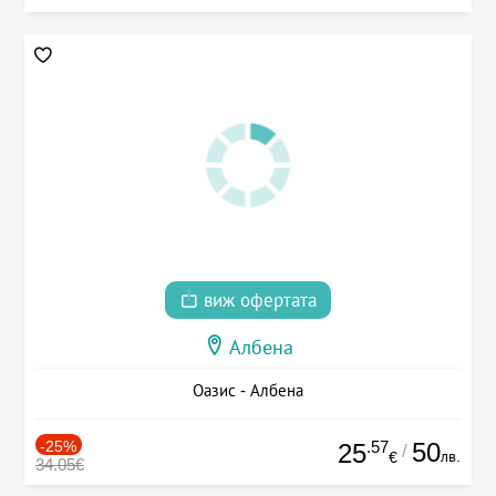
виж офертата
Албена
Оазис - Албена
-25%
.57
50
25
/
лв.
€
34.05€