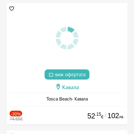
виж офертата
Кавала
Tosca Beach- Кавала
-30%
.15
102
52
/
лв.
€
74.65€