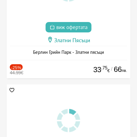
виж офертата
Златни Пясъци
Берлин Грийн Парк - Златни пясъци
-25%
.75
66
33
/
лв.
€
44.99€