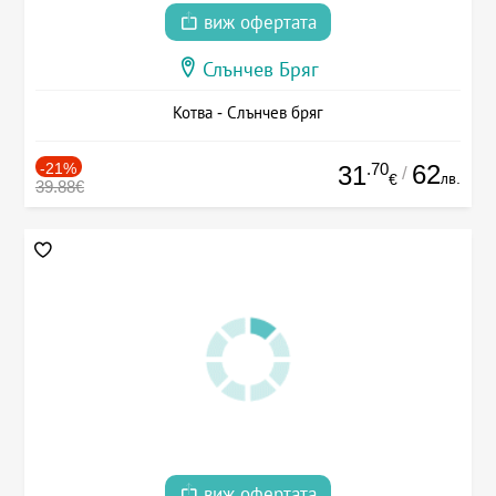
виж офертата
Слънчев Бряг
Котва - Слънчев бряг
-21%
.70
62
31
/
лв.
€
39.88€
виж офертата