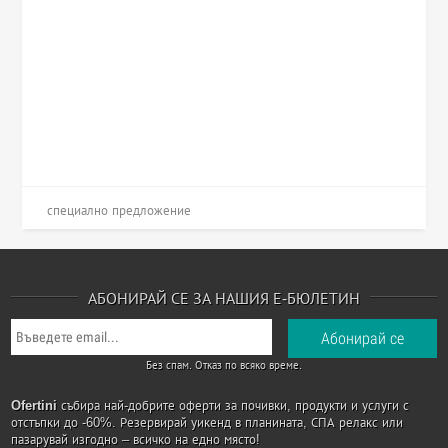
специално предложение
АБОНИРАЙ СЕ ЗА НАШИЯ Е-БЮЛЕТИН
Без спам. Отказ по всяко време.
Ofertini
събира най-добрите оферти за почивки, продукти и услуги с
отстъпки до -60%. Резервирай уикенд в планината, СПА релакс или
пазарувай изгодно – всичко на едно място!