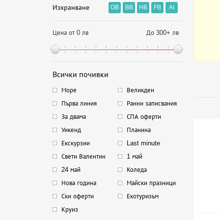
Изхранване
OB
BB
HB
FB
AI
Цена от 0 лв
До 300+ лв
Всички почивки
Море
Великден
Първа линия
Ранни записвания
За двама
СПА оферти
Уикенд
Планина
Екскурзии
Last minute
Свети Валентин
1 май
24 май
Коледа
Нова година
Майски празници
Ски оферти
Екотуризъм
Круиз