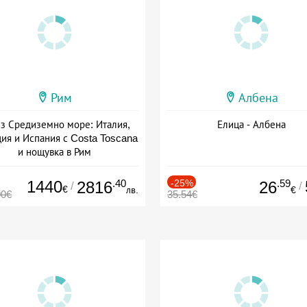
Рим
Албена
з Средиземно море: Италия,
Елица - Албена
ия и Испания с Costa Toscana
и нощувка в Рим
+ пълен пансион
1440
.40
-25%
.59
2816
26
/
/
€
лв.
€
00€
35.54€