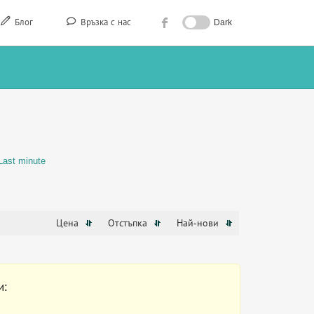
Блог
Връзка с нас
Dark
Last minute
Цена
Отстъпка
Най-нови
и: