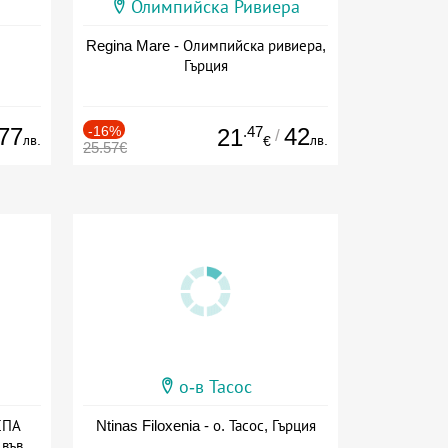
Олимпийска Ривиера
Regina Mare - Олимпийска ривиера,
Гърция
77
-16%
.47
42
21
/
лв.
лв.
€
25.57€
о-в Тасос
СПА
Ntinas Filoxenia - о. Тасос, Гърция
 във