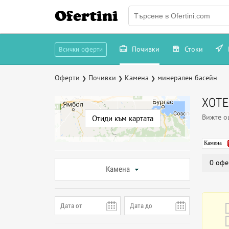
Ofertini
Почивки
Стоки
Всички оферти
Оферти
Почивки
Камена
минерален басейн
❯
❯
❯
ХОТЕ
Вижте 
Отиди към картата
Камена
0 офе
Камена