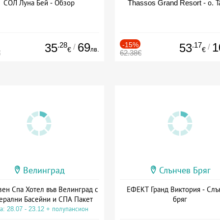
СОЛ Луна Бей - Обзор
Thassos Grand Resort - о. Т
.28
69
-15%
.17
1
35
53
/
/
лв.
€
€
€
62.38€
Велинград
Слънчев Бряг
зен Спа Хотел във Велинград с
ЕФЕКТ Гранд Виктория - Слъ
ерални Басейни и СПА Пакет
бряг
а: 28.07 - 23.12 + полупансион