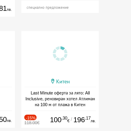
81
специално предложение
лв.
Китен
Last Minute оферта за лято: All
Inclusive, реновиран хотел Атлиман
на 100 м от плажа в Китен
Дата: 01.06 - 29.09 + all inclusive
50
-15%
.30
.17
100
196
/
лв.
€
лв.
118.00€