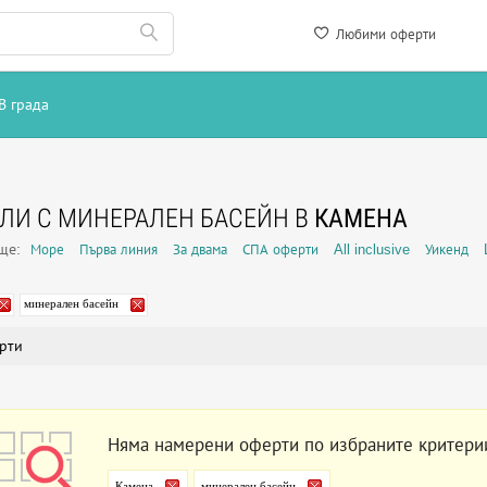
Любими оферти
В града
ЛИ С МИНЕРАЛЕН БАСЕЙН В
КАМЕНА
още:
Море
Първа линия
За двама
СПА оферти
All inclusive
Уикенд
минерален басейн
рти
Няма намерени оферти по избраните критери
Камена
минерален басейн