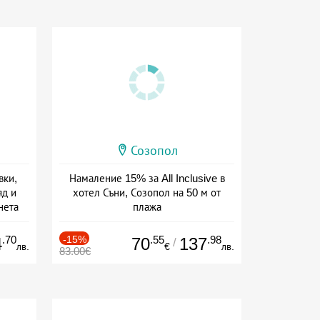
Созопол
вки,
Намаление 15% за All Inclusive в
яд и
хотел Съни, Созопол на 50 м от
нета
плажа
сион
Дата: 30.07 - 30.09 + all inclusive
.70
-15%
.55
.98
4
70
137
/
лв.
€
лв.
83.00€