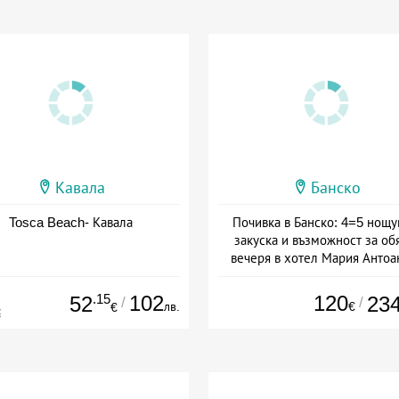
Кавала
Банско
Tosca Beach- Кавала
Почивка в Банско: 4=5 нощу
закуска и възможност за об
вечеря в хотел Мария Антоа
Дата: 16.07 - 07.09 + полупан
.15
102
120
52
23
/
/
лв.
€
€
€