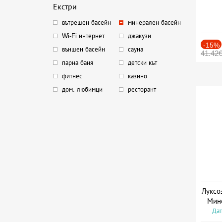
Екстри
вътрешен басейн
минерален басейн
Wi-Fi интернет
джакузи
-15%
външен басейн
сауна
41.42
парна баня
детски кът
фитнес
казино
дом. любимци
ресторант
Луксо
Мин
Дат