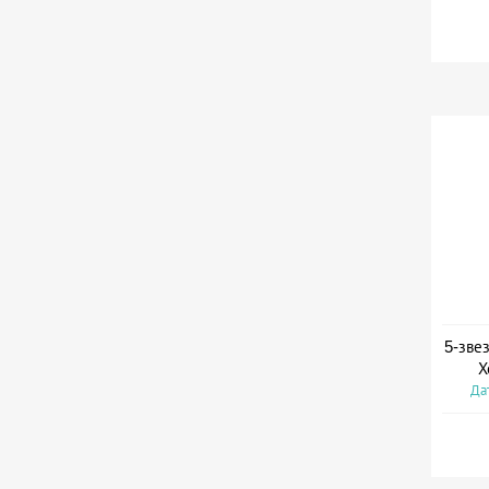
5-зве
Х
Дат