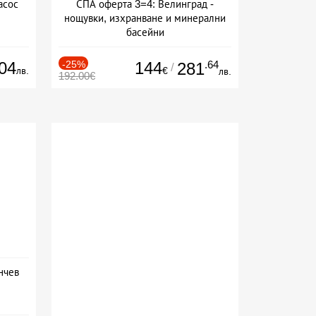
асос
СПА оферта 3=4: Велинград -
нощувки, изхранване и минерални
басейни
Дата: 01.07 - 30.09 + полупансион
04
-25%
144
.64
281
/
лв.
€
лв.
192.00€
нчев