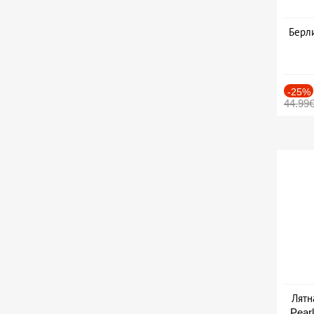
Берли
-25%
44.99
Лятн
Pearl