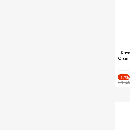
Круи
Франц
-17%
1726.