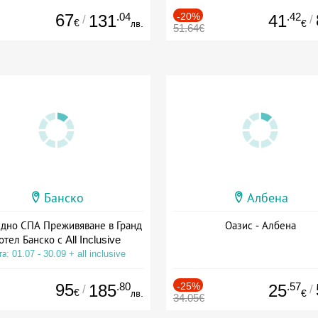
67
.04
-20%
.42
131
41
/
/
€
лв.
€
51.64€
Банско
Албена
здно СПА Преживяване в Гранд
Оазис - Албена
отел Банско с All Inclusive
а: 01.07 - 30.09 + all inclusive
95
.80
-25%
.57
185
25
/
/
€
лв.
€
34.05€