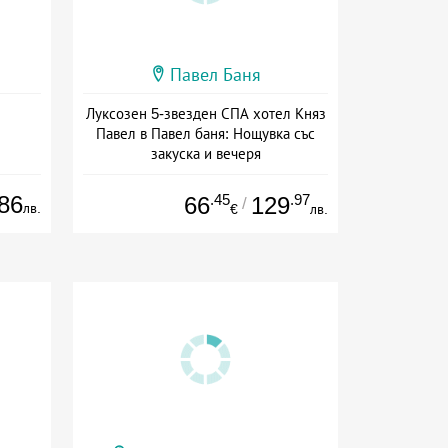
Павел Баня
Луксозен 5-звезден СПА хотел Княз
Павел в Павел баня: Нощувка със
закуска и вечеря
Дата: 17.07 - 22.12 + полупансион
86
.45
.97
66
129
/
лв.
€
лв.