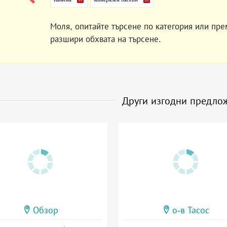
Моля, опитайте търсене по категория или пре
разшири обхвата на търсене.
Други изгодни предло
Обзор
о-в Тасос