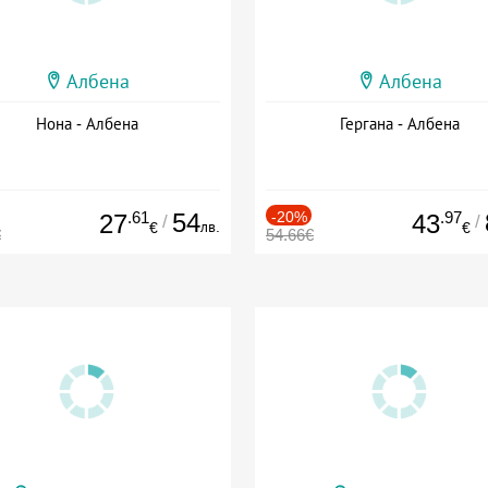
Албена
Албена
Нона - Албена
Гергана - Албена
.61
54
-20%
.97
27
43
/
/
лв.
€
€
€
54.66€