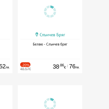
Слънчев Бряг
Белвю - Слънчев бряг
52
-20%
.86
76
38
/
лв.
лв.
€
48.57€