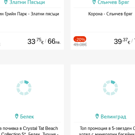
Златни Пясъци
Слънчев Бряг
н Грийн Парк - Златни пясъци
Корона - Слънчев бряг
.75
66
-20%
.37
33
39
/
/
лв.
€
€
€
49.08€
Белек
Велинград
а почивка в Crystal Tat Beach
Топ промоция в 5-звезден 
 Collection 5*, Белек, Турция -
хотел с минерални басейни