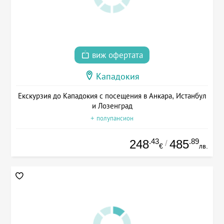
виж офертата
Кападокия
Екскурзия до Кападокия с посещения в Анкара, Истанбул
и Лозенград
+ полупансион
.43
.89
248
485
/
€
лв.