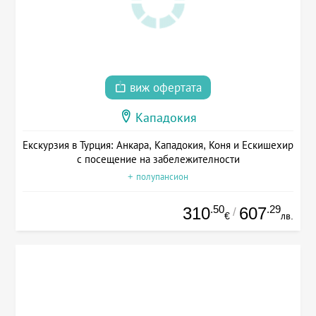
виж офертата
Кападокия
Екскурзия в Турция: Анкара, Кападокия, Коня и Ескишехир
с посещение на забележителности
+ полупансион
.50
.29
310
607
/
€
лв.