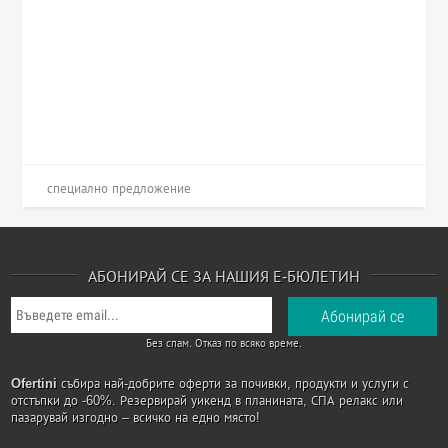
специално предложение
АБОНИРАЙ СЕ ЗА НАШИЯ Е-БЮЛЕТИН
Без спам. Отказ по всяко време.
Ofertini
събира най-добрите оферти за почивки, продукти и услуги с
отстъпки до -60%. Резервирай уикенд в планината, СПА релакс или
пазарувай изгодно – всичко на едно място!