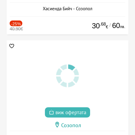
Хасиенда Бийч - Созопол
-25%
.68
60
30
/
лв.
€
40.90€
виж офертата
Созопол