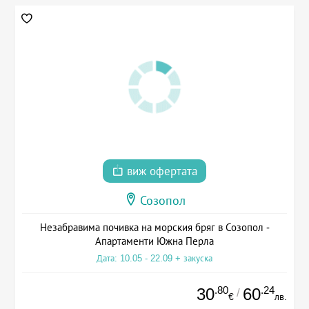
виж офертата
Созопол
Незабравима почивка на морския бряг в Созопол -
Апартаменти Южна Перла
Дата: 10.05 - 22.09 + закуска
.80
.24
30
60
/
€
лв.