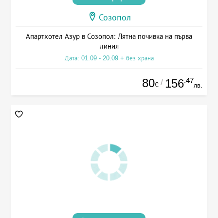
Созопол
Апартхотел Азур в Созопол: Лятна почивка на първа
линия
Дата: 01.09 - 20.09 + без храна
80
.47
156
/
€
лв.