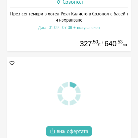
Созопол
През септември в хотел Роял Калисто в Созопол с басейн
и изхранване
Дата: 01.09 - 07.09 + полупансион
.50
.53
327
640
/
€
лв.
виж офертата