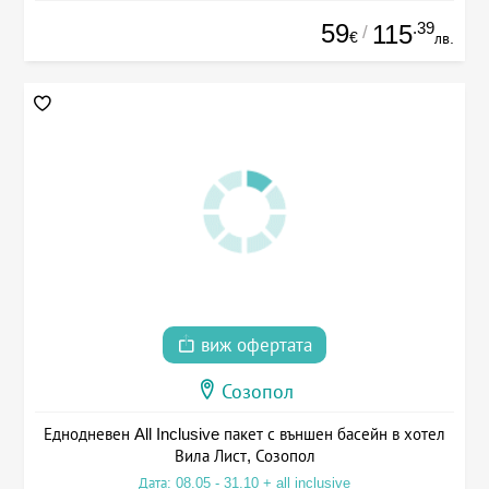
59
.39
115
/
€
лв.
виж офертата
Созопол
Еднодневен All Inclusive пакет с външен басейн в хотел
Вила Лист, Созопол
Дата: 08.05 - 31.10 + all inclusive