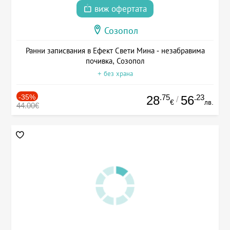
виж офертата
Созопол
Ранни записвания в Ефект Свети Мина - незабравима
почивка, Созопол
+ без храна
-35%
.75
.23
28
56
/
€
лв.
44.00€