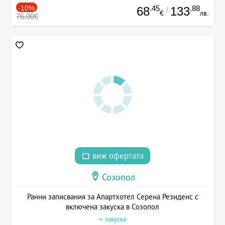
-10%
.45
.88
68
133
/
€
лв.
76.00€
виж офертата
Созопол
Ранни записвания за Апартхотел Серена Резиденс с
включена закуска в Созопол
+ закуска