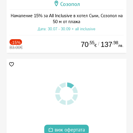
Созопол
Намаление 15% за All Inclusive в хотел Съни, Созопол на
50 м от плажа
Дата: 30.07 - 30.09 + all inclusive
-15%
.55
.98
70
137
/
€
лв.
83.00€
виж офертата