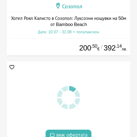
Созопол
Хотел Роял Калисто в Созопол: Луксозни нощувки на 50м
от Bamboo Beach
Дата: 10.07 - 31.08 + полупансион
.50
.14
200
392
/
€
лв.
виж офертата