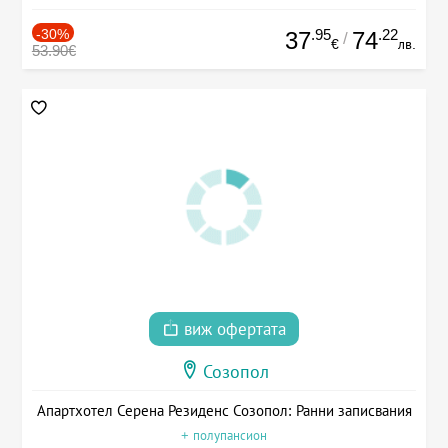
-30%
.95
.22
37
74
/
€
лв.
53.90€
виж офертата
Созопол
Апартхотел Серена Резиденс Созопол: Ранни записвания
+ полупансион