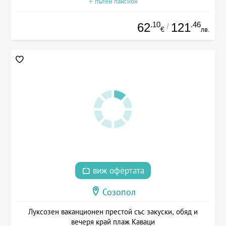
+ пълен пансион
.10
.46
62
121
/
€
лв.
виж офертата
Созопол
Луксозен ваканционен престой със закуски, обяд и
вечеря край плаж Каваци