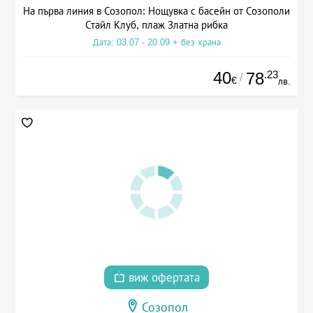
На първа линия в Созопол: Нощувка с басейн от Созополи
Стайл Клуб, плаж Златна рибка
Дата: 03.07 - 20.09 + без храна
40
.23
78
/
€
лв.
виж офертата
Созопол