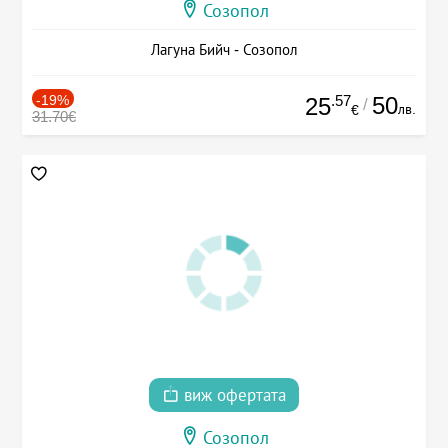
Созопол
Лагуна Бийч - Созопол
-19%
.57
50
25
/
лв.
€
31.70€
виж офертата
Созопол