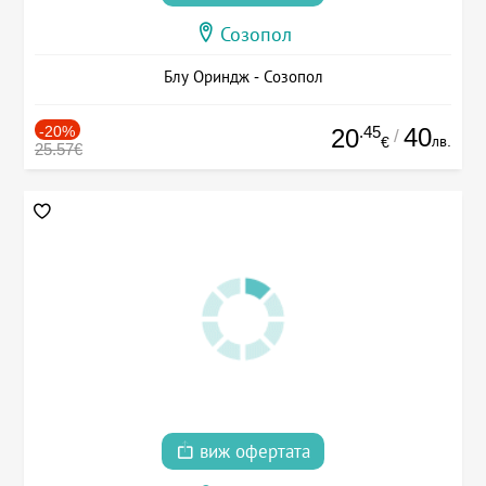
Созопол
Блу Ориндж - Созопол
-20%
.45
40
20
/
лв.
€
25.57€
виж офертата