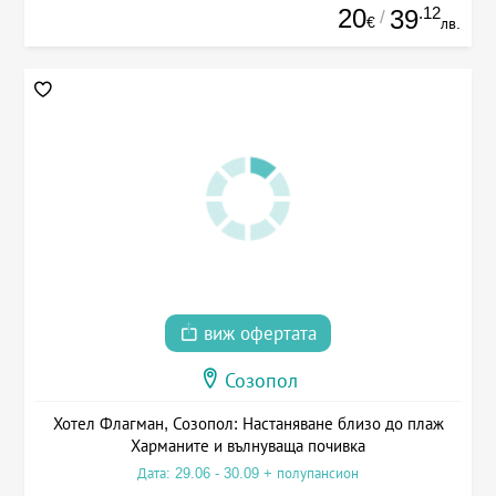
20
.12
39
/
€
лв.
виж офертата
Созопол
Хотел Флагман, Созопол: Настаняване близо до плаж
Харманите и вълнуваща почивка
Дата: 29.06 - 30.09 + полупансион