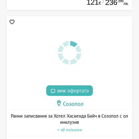
121
.66
236
/
€
лв.
виж офертата
Созопол
Ранни записвания за Хотел Хасиенда Бийч в Созопол с ол
инклузив
+ all inclusive