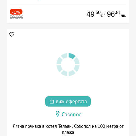
-1%
.50
.81
49
96
/
€
лв.
50.00€
виж офертата
Созопол
Лятна почивка в хотел Телъви, Созопол на 100 метра от
плажа