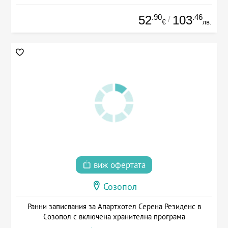
.90
.46
52
103
/
€
лв.
виж офертата
Созопол
Ранни записвания за Апартхотел Серена Резиденс в
Созопол с включена хранителна програма