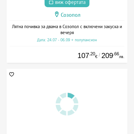
виж офертата
Созопол
Лятна почивка за двама в Созопол с включени закуска и
вечеря
Дата: 24.07 - 06.09 + полупансион
.20
.66
107
209
/
€
лв.