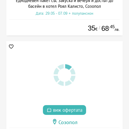
Еднодневен пакет със закуска и вечеря и достъп до
басейн в хотел Роял Калисто, Созопол
Дата: 29.05 - 07.09 + полупансион
35
.45
68
/
€
лв.
виж офертата
Созопол