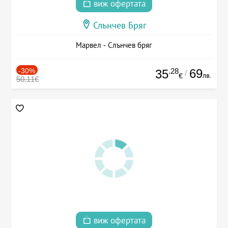
виж офертата
Слънчев Бряг
Марвел - Слънчев бряг
-30%
.28
69
35
/
лв.
€
50.11€
виж офертата