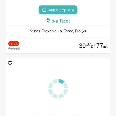
виж офертата
о-в Тасос
Ntinas Filoxenia - о. Тасос, Гърция
-15%
.37
77
39
/
лв.
€
46.53€