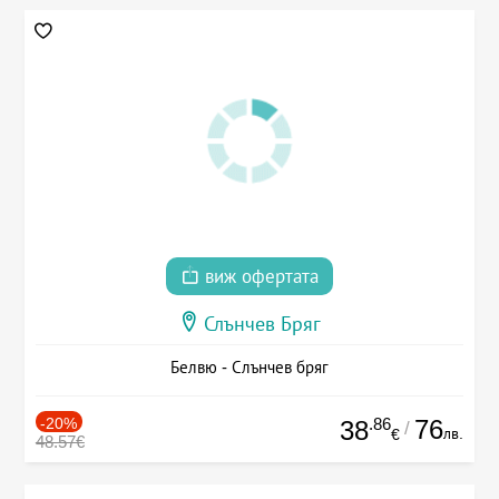
виж офертата
Слънчев Бряг
Белвю - Слънчев бряг
-20%
.86
76
38
/
лв.
€
48.57€