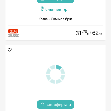
Слънчев Бряг
Котва - Слънчев бряг
-21%
.70
62
31
/
лв.
€
39.88€
виж офертата