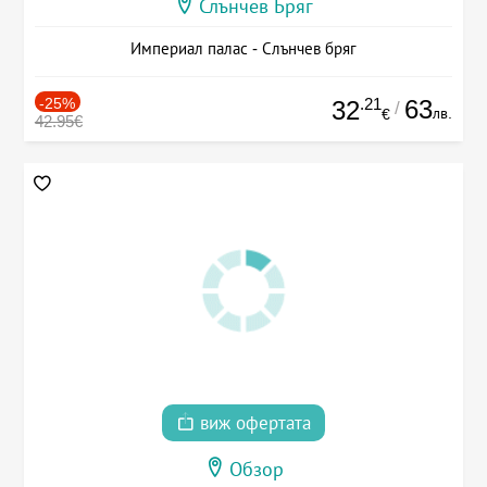
Слънчев Бряг
Империал палас - Слънчев бряг
-25%
.21
63
32
/
лв.
€
42.95€
виж офертата
Обзор