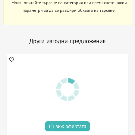
Моля, опитайте търсене по категория или премахнете някои
параметри за да се разшири обхвата на търсене.
Други изгодни предложения
виж офертата