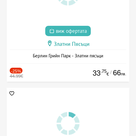
виж офертата
Златни Пясъци
Берлин Грийн Парк - Златни пясъци
-25%
.75
66
33
/
лв.
€
44.99€