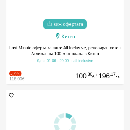
виж офертата
Китен
Last Minute оферта за лято: All Inclusive, реновиран хотел
Атлиман на 100 м от плажа в Китен
Дата: 01.06 - 29.09 + all inclusive
-15%
.30
.17
100
196
/
€
лв.
118.00€