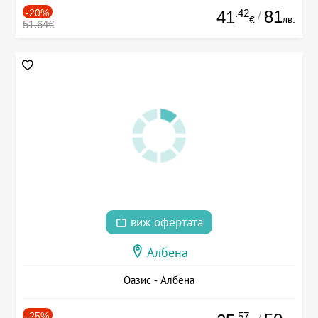
-20%
.42
81
41
/
лв.
€
51.64€
виж офертата
Албена
Оазис - Албена
-25%
.57