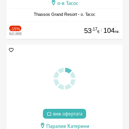
о-в Тасос
Thassos Grand Resort - о. Тасос
-15%
.17
104
53
/
лв.
€
62.38€
виж офертата
Паралия Катерини