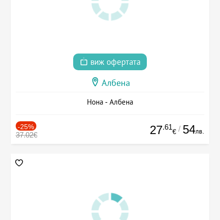
виж офертата
Албена
Нона - Албена
-25%
.61
54
27
/
лв.
€
37.02€