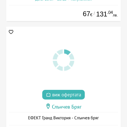
67
.04
131
/
€
лв.
виж офертата
Слънчев Бряг
ЕФЕКТ Гранд Виктория - Слънчев бряг