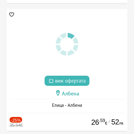
виж офертата
Албена
Елица - Албена
-25%
.59
52
26
/
лв.
€
35.54€