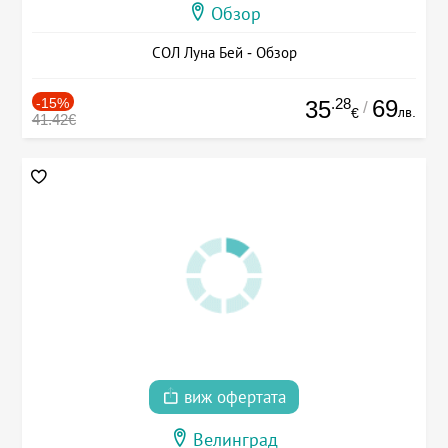
Обзор
СОЛ Луна Бей - Обзор
-15%
.28
69
35
/
лв.
€
41.42€
виж офертата
Велинград