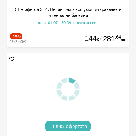
СПА оферта 3=4: Велинград - нощувки, изхранване и
минерални басейни
Дата: 01.07 - 30.09 + полупансион
-25%
144
.64
281
/
€
лв.
192.00€
виж офертата