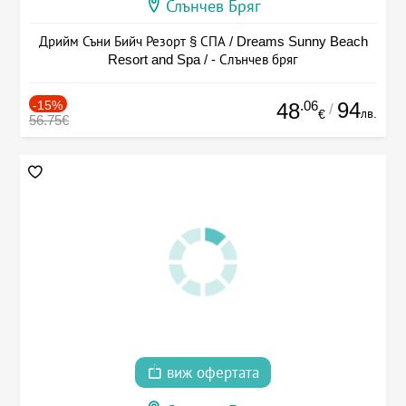
Слънчев Бряг
Дрийм Съни Бийч Резорт § СПА / Dreams Sunny Beach
Resort and Spa / - Слънчев бряг
-15%
.06
94
48
/
лв.
€
56.75€
виж офертата