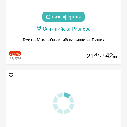
виж офертата
Олимпийска Ривиера
Regina Mare - Олимпийска ривиера, Гърция
-16%
.47
42
21
/
лв.
€
25.57€