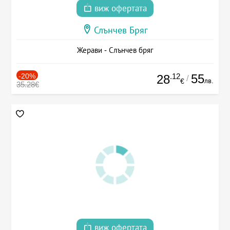
виж офертата
Слънчев Бряг
Жерави - Слънчев бряг
-20%
.12
55
28
/
лв.
€
35.28€
виж офертата