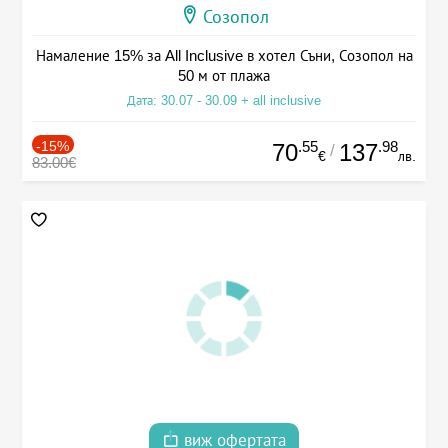
Созопол
Намаление 15% за All Inclusive в хотел Съни, Созопол на
50 м от плажа
Дата: 30.07 - 30.09 + all inclusive
-15%
.55
.98
70
137
/
€
лв.
83.00€
виж офертата