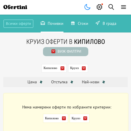
Ofertini
Почивки
Стоки
В града
Всички оферти
КРУИЗ ОФЕРТИ В
КИПИЛОВО
ВИЖ ФИЛТРИ
Кипилово
Круиз
Цена
Отстъпка
Най-нови
Няма намерени оферти по избраните критерии:
Кипилово
Круиз