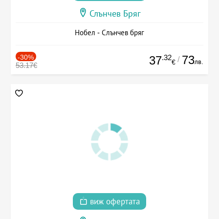
Слънчев Бряг
Нобел - Слънчев бряг
-30%
.32
73
37
/
лв.
€
53.17€
виж офертата