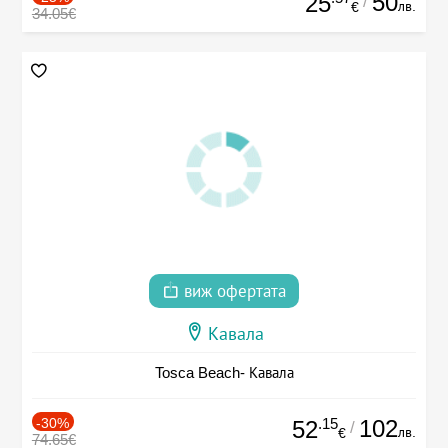
50
25
/
лв.
€
34.05€
виж офертата
Кавала
Tosca Beach- Кавала
-30%
.15
102
52
/
лв.
€
74.65€