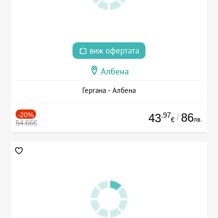
виж офертата
Албена
Гергана - Албена
-20%
.97
86
43
/
лв.
€
54.66€