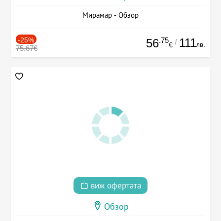
Мирамар - Обзор
-25%
.75
111
56
/
лв.
€
75.67€
виж офертата
Обзор