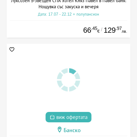
Луксозен 5-звезден СПА хотел Княз Павел в Павел баня:
Нощувка със закуска и вечеря
Дата: 17.07 - 22.12 + полупансион
.45
.97
66
129
/
€
лв.
виж офертата
Банско