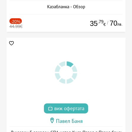
Казабланка - Обзор
-20%
.79
70
35
/
лв.
€
44.99€
виж офертата
Павел Баня