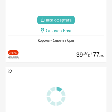
виж офертата
Слънчев Бряг
Корона - Слънчев бряг
-20%
.37
77
39
/
лв.
€
49.08€