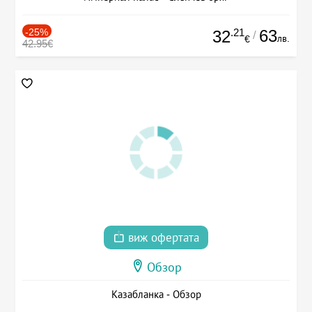
-25%
.21
63
32
/
лв.
€
42.95€
виж офертата
Обзор
Казабланка - Обзор