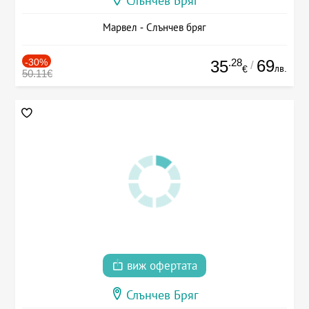
Слънчев Бряг
Марвел - Слънчев бряг
-30%
.28
69
35
/
лв.
€
50.11€
виж офертата
Слънчев Бряг