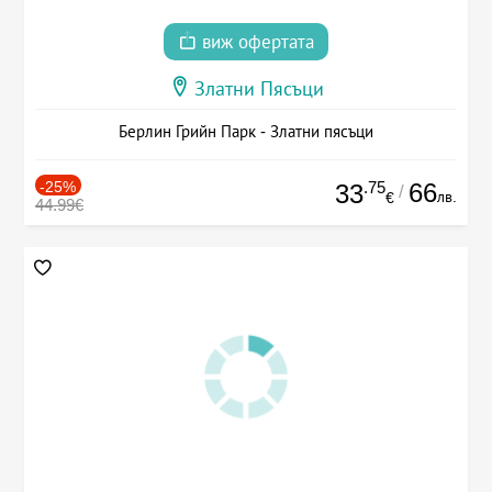
виж офертата
Златни Пясъци
Берлин Грийн Парк - Златни пясъци
-25%
.75
66
33
/
лв.
€
44.99€