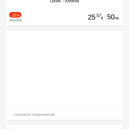
Оазис - Албена
-25%
.57
50
25
/
лв.
€
34.05€
специално предложение