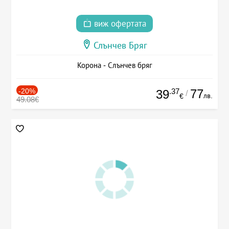
виж офертата
Слънчев Бряг
Корона - Слънчев бряг
-20%
.37
77
39
/
лв.
€
49.08€