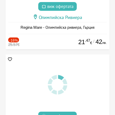
виж офертата
Олимпийска Ривиера
Regina Mare - Олимпийска ривиера, Гърция
-16%
.47
42
21
/
лв.
€
25.57€