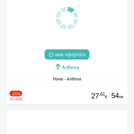
виж офертата
Албена
Нона - Албена
-25%
.61
54
27
/
лв.
€
37.02€