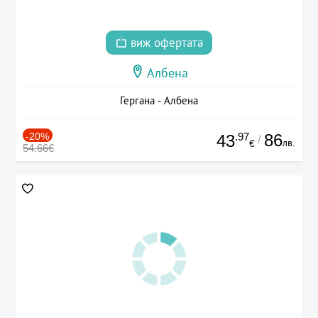
виж офертата
Албена
Гергана - Албена
-20%
.97
86
43
/
лв.
€
54.66€