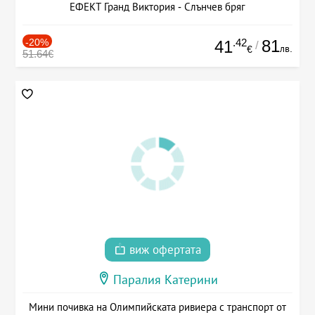
ЕФЕКТ Гранд Виктория - Слънчев бряг
-20%
.42
81
41
/
лв.
€
51.64€
виж офертата
Паралия Катерини
Мини почивка на Олимпийската ривиера с транспорт от