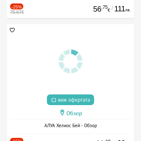
-25%
.75
111
56
/
лв.
€
75.67€
виж офертата
Обзор
АЛУА Хелиос Бей - Обзор