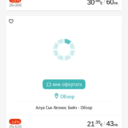
-15%
.68
60
30
/
лв.
€
36.30€
виж офертата
Обзор
Алуа Сън Хелиос Бийч - Обзор
-14%
.99
43
21
/
лв.
€
25.57€