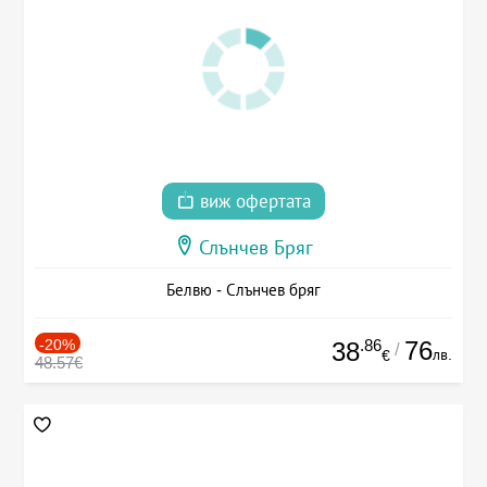
виж офертата
Слънчев Бряг
Белвю - Слънчев бряг
-20%
.86
76
38
/
лв.
€
48.57€