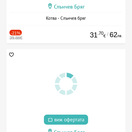
Слънчев Бряг
Котва - Слънчев бряг
-21%
.70
62
31
/
лв.
€
39.88€
виж офертата