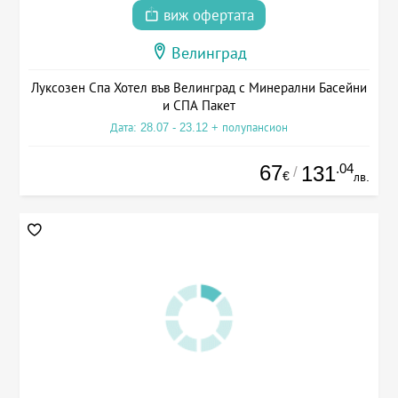
виж офертата
Велинград
Луксозен Спа Хотел във Велинград с Минерални Басейни
и СПА Пакет
Дата: 28.07 - 23.12 + полупансион
67
.04
131
/
€
лв.