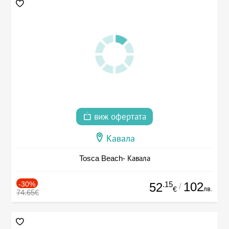
виж офертата
Кавала
Tosca Beach- Кавала
-30%
.15
102
52
/
лв.
€
74.65€