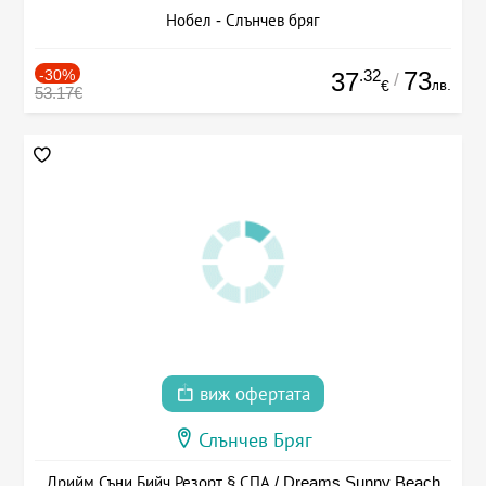
Нобел - Слънчев бряг
-30%
.32
73
37
/
лв.
€
53.17€
виж офертата
Слънчев Бряг
Дрийм Съни Бийч Резорт § СПА / Dreams Sunny Beach