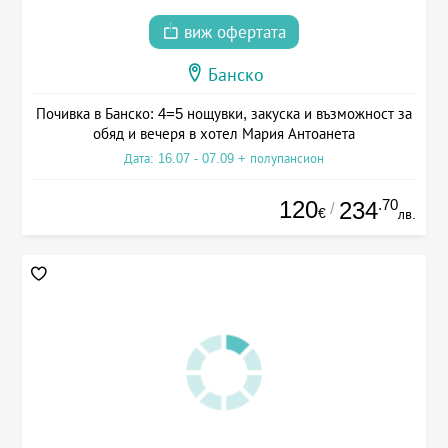
виж офертата
Банско
Почивка в Банско: 4=5 нощувки, закуска и възможност за
обяд и вечеря в хотел Мария Антоанета
Дата: 16.07 - 07.09 + полупансион
120
.70
234
/
€
лв.