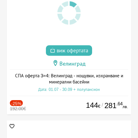
виж офертата
Велинград
СПА оферта 3=4: Велинград - нощувки, изхранване и
минерални басейни
Дата: 01.07 - 30.09 + полупансион
-25%
144
.64
281
/
€
лв.
192.00€