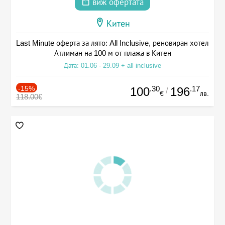
виж офертата
Китен
Last Minute оферта за лято: All Inclusive, реновиран хотел
Атлиман на 100 м от плажа в Китен
Дата: 01.06 - 29.09 + all inclusive
-15%
.30
.17
100
196
/
€
лв.
118.00€