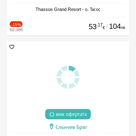
Thassos Grand Resort - о. Тасос
-15%
.17
104
53
/
лв.
€
62.38€
виж офертата
Слънчев Бряг