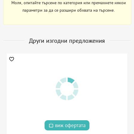
Моля, опитайте търсене по категория или премахнете някои
параметри за да се разшири обхвата на търсене.
Други изгодни предложения
виж офертата