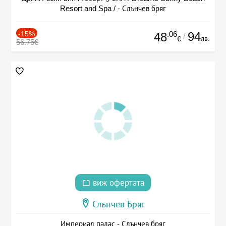
Resort and Spa / - Слънчев бряг
-15%
.06
94
48
/
лв.
€
56.75€
виж офертата
Слънчев Бряг
Империал палас - Слънчев бряг