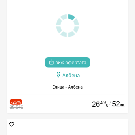
виж офертата
Албена
Елица - Албена
-25%
.59
52
26
/
лв.
€
35.54€