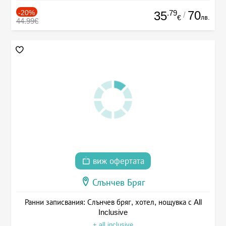
-20%
.79
70
35
/
лв.
€
44.99€
виж офертата
Слънчев Бряг
Ранни записвания: Слънчев бряг, хотел, нощувка с All
Inclusive
+ all inclusive