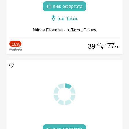
виж офертата
о-в Тасос
Ntinas Filoxenia - о. Тасос, Гърция
-15%
.37
77
39
/
лв.
€
46.53€