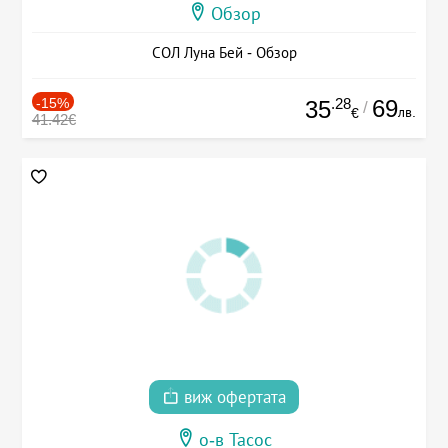
Обзор
СОЛ Луна Бей - Обзор
-15%
.28
69
35
/
лв.
€
41.42€
виж офертата
о-в Тасос