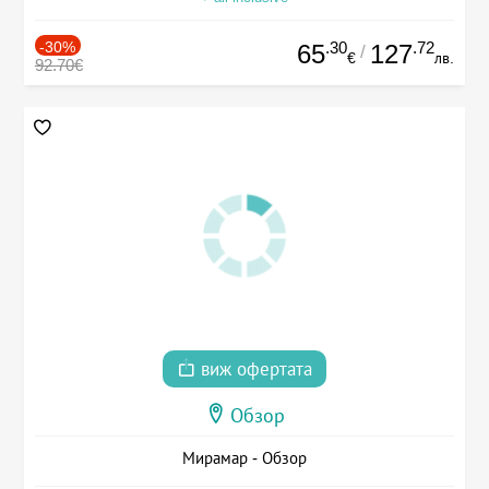
-30%
.30
.72
65
127
/
€
лв.
92.70€
виж офертата
Обзор
Мирамар - Обзор