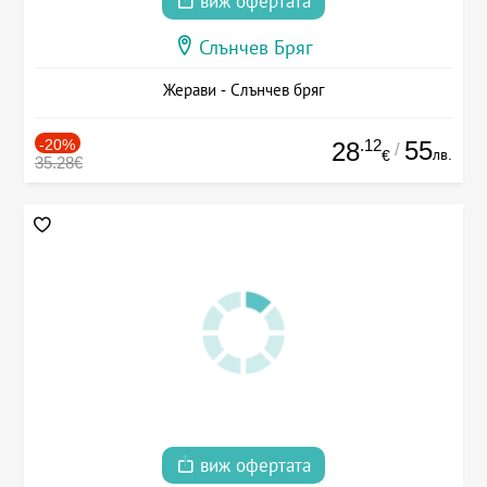
виж офертата
Слънчев Бряг
Жерави - Слънчев бряг
-20%
.12
55
28
/
лв.
€
35.28€
виж офертата