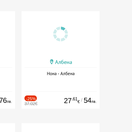
Албена
Нона - Албена
76
-25%
.61
54
27
/
лв.
лв.
€
37.02€