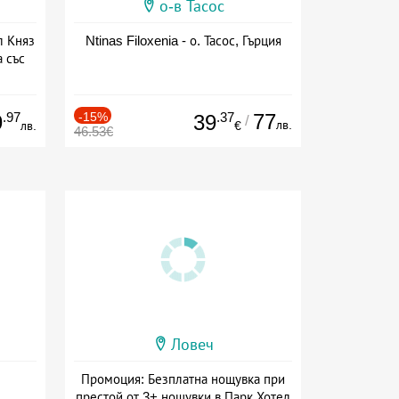
о-в Тасос
л Княз
Ntinas Filoxenia - о. Тасос, Гърция
 със
сион
.97
-15%
.37
77
9
39
/
лв.
лв.
€
46.53€
Ловеч
Промоция: Безплатна нощувка при
престой от 3+ нощувки в Парк Хотел