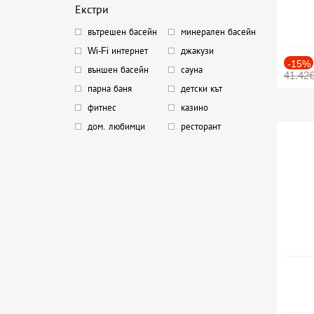
Екстри
вътрешен басейн
минерален басейн
Wi-Fi интернет
джакузи
-15%
външен басейн
сауна
41.42
парна баня
детски кът
фитнес
казино
дом. любимци
ресторант