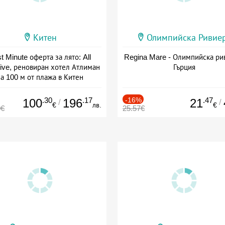
Китен
Олимпийска Ривие
t Minute оферта за лято: All
Regina Mare - Олимпийска ри
sive, реновиран хотел Атлиман
Гърция
а 100 м от плажа в Китен
а: 01.06 - 29.09 + all inclusive
.30
.17
-16%
.47
100
196
21
/
/
€
лв.
€
0€
25.57€