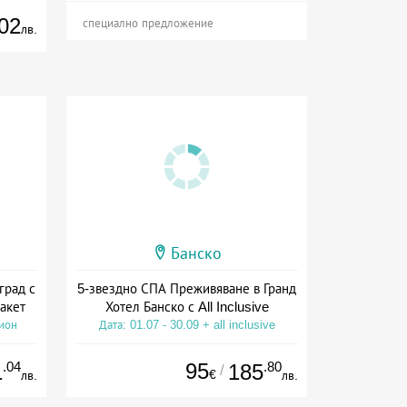
02
специално предложение
лв.
Банско
град с
5-звездно СПА Преживяване в Гранд
акет
Хотел Банско с All Inclusive
сион
Дата: 01.07 - 30.09 + all inclusive
.04
95
.80
1
185
/
€
лв.
лв.