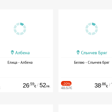
Албена
Слънчев Бряг
Елица - Албена
Белвю - Слънчев бряг
.59
52
-20%
.86
26
38
/
/
лв.
€
€
€
48.57€