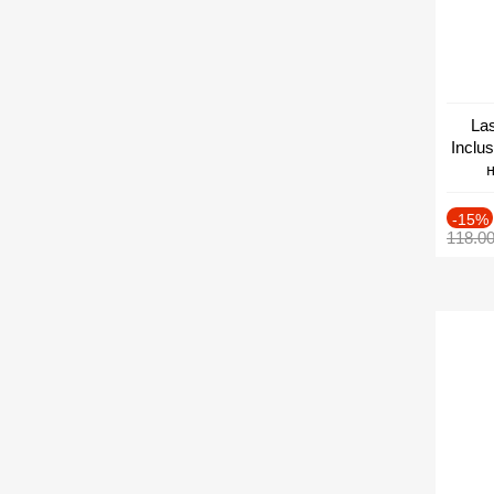
Las
Inclu
н
Дат
-15%
118.0