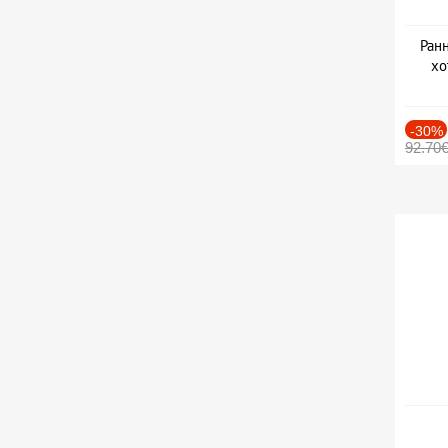
Ранн
хо
-30%
92.70