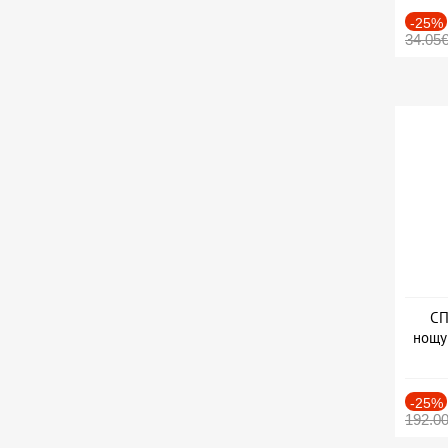
-25%
34.05
СП
нощу
Дат
-25%
192.0