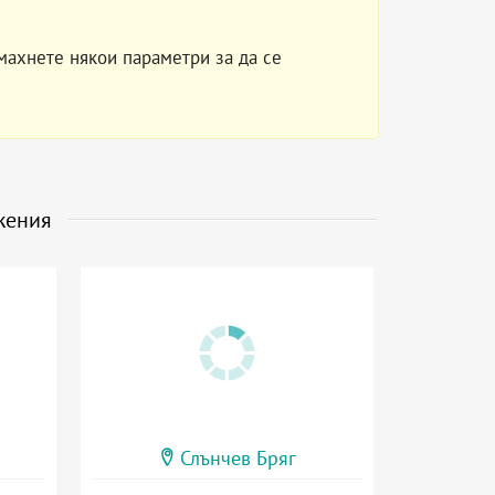
махнете някои параметри за да се
жения
Слънчев Бряг