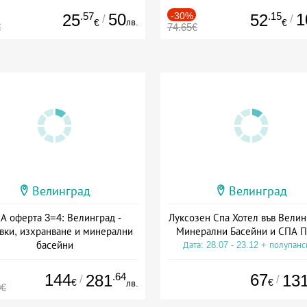
.57
50
-30%
.15
1
25
52
/
/
лв.
€
€
€
74.65€
Велинград
Велинград
А оферта 3=4: Велинград -
Луксозен Спа Хотел във Велин
вки, изхранване и минерални
Минерални Басейни и СПА П
басейни
Дата: 28.07 - 23.12 + полупан
а: 01.07 - 30.09 + полупансион
144
.64
67
281
13
/
/
€
€
лв.
0€