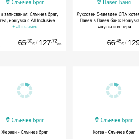
Слънчев Бряг
Павел Баня
и записвания: Слънчев бряг,
Луксозен 5-звезден СПА хоте
тел, нощувка с All Inclusive
Павел в Павел баня: Нощувка
закуска и вечеря
+ all inclusive
Дата: 17.07 - 22.12 + полупан
.30
.72
.45
65
127
66
12
/
/
€
лв.
€
€
Слънчев Бряг
Слънчев Бряг
Жерави - Слънчев бряг
Котва - Слънчев бряг