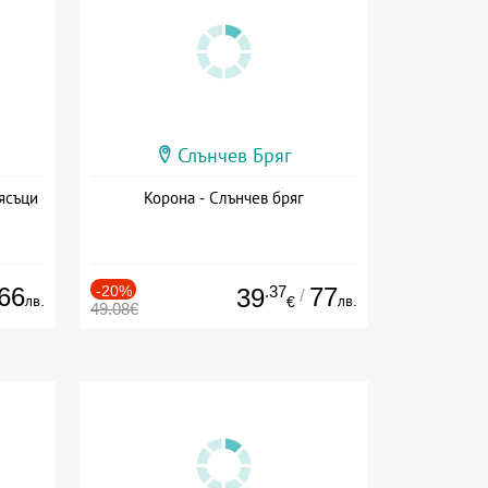
Слънчев Бряг
ясъци
Корона - Слънчев бряг
66
-20%
.37
77
39
/
лв.
лв.
€
49.08€