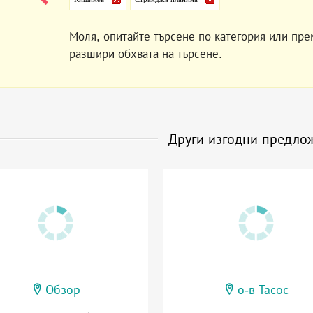
Моля, опитайте търсене по категория или пре
разшири обхвата на търсене.
Други изгодни предло
Обзор
о-в Тасос