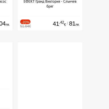
асос
ЕФЕКТ Гранд Виктория - Слънчев
бряг
04
-20%
.42
81
41
/
лв.
лв.
€
51.64€