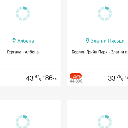
Албена
Златни Пясъци
Гергана - Албена
Берлин Грийн Парк - Златни п
.97
86
-25%
.75
43
33
/
/
лв.
€
€
€
44.99€