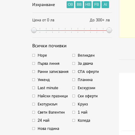
Изхранване
OB
BB
HB
FB
AI
Цена от 0 лв
До 300+ лв
Всички почивки
Море
Великден
Първа линия
За двама
Ранни записвания
СПА оферти
Уикенд
Планина
Last minute
Екскурзии
Майски празници
Ски оферти
Екотуризъм
Круиз
Свети Валентин
1 май
24 май
Коледа
Нова година