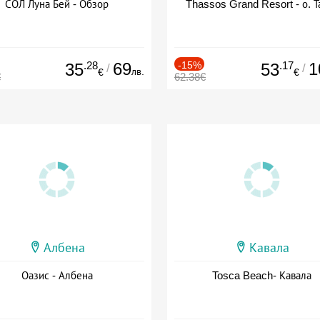
СОЛ Луна Бей - Обзор
Thassos Grand Resort - о. Т
.28
69
-15%
.17
1
35
53
/
/
лв.
€
€
€
62.38€
Албена
Кавала
Оазис - Албена
Tosca Beach- Кавала