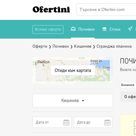
Ofertini
Почивки
Стоки
Всички оферти
Оферти
Почивки
Кишинев
Странджа планина
❯
❯
❯
ПОЧИ
Вижте 
Отиди към картата
Кишинев
0 офе
Кишинев