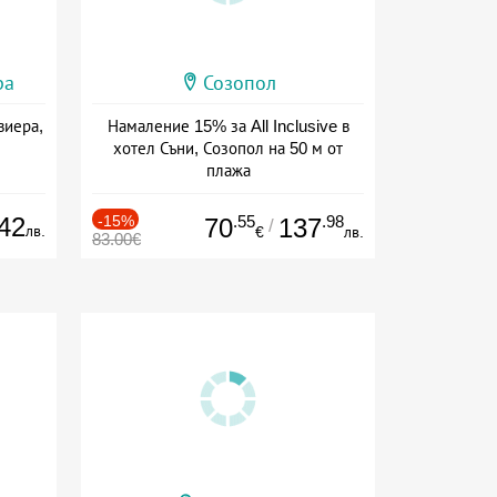
ра
Созопол
виера,
Намаление 15% за All Inclusive в
хотел Съни, Созопол на 50 м от
плажа
Дата: 30.07 - 30.09 + all inclusive
42
-15%
.55
.98
70
137
/
лв.
€
лв.
83.00€