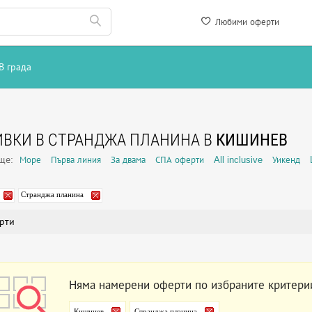
Любими оферти
В града
ВКИ В СТРАНДЖА ПЛАНИНА В
КИШИНЕВ
още:
Море
Първа линия
За двама
СПА оферти
All inclusive
Уикенд
Странджа планина
рти
Няма намерени оферти по избраните критери
Кишинев
Странджа планина