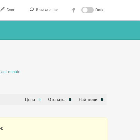
Блог
Връзка с нас
Dark
Last minute
Цена
Отстъпка
Най-нови
и: