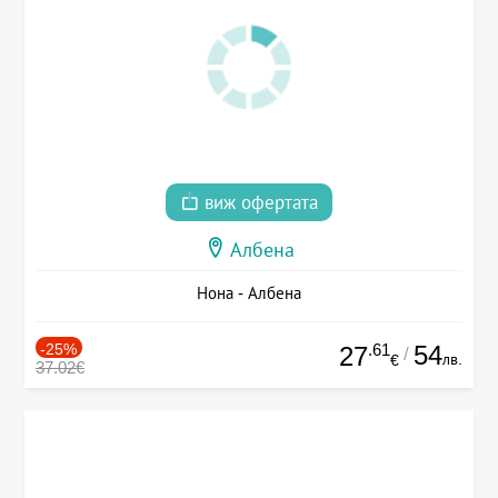
виж офертата
Албена
Нона - Албена
-25%
.61
54
27
/
лв.
€
37.02€