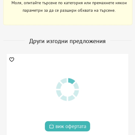
Моля, опитайте търсене по категория или премахнете някои
параметри за да се разшири обхвата на търсене.
Други изгодни предложения
виж офертата