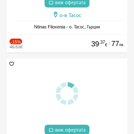
виж офертата
о-в Тасос
Ntinas Filoxenia - о. Тасос, Гърция
-15%
.37
77
39
/
лв.
€
46.53€
виж офертата