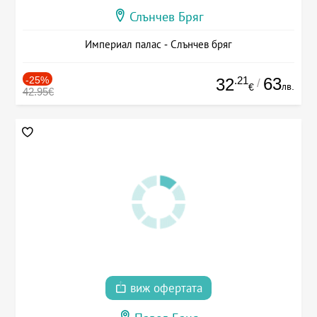
Слънчев Бряг
Империал палас - Слънчев бряг
-25%
.21
63
32
/
лв.
€
42.95€
виж офертата