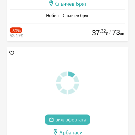
Слънчев Бряг
Нобел - Слънчев бряг
-30%
.32
73
37
/
лв.
€
53.17€
виж офертата
Арбанаси