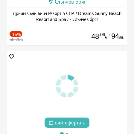
Слънчев Бряг
Дрийм Съни Бийч Резорт § СПА / Dreams Sunny Beach
Resort and Spa / - Слънчев бряг
-15%
.06
94
48
/
лв.
€
56.75€
виж офертата