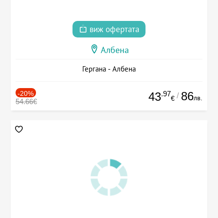
виж офертата
Албена
Гергана - Албена
-20%
.97
86
43
/
лв.
€
54.66€