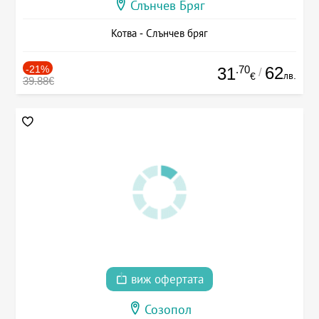
Слънчев Бряг
Котва - Слънчев бряг
-21%
.70
62
31
/
лв.
€
39.88€
виж офертата
Созопол