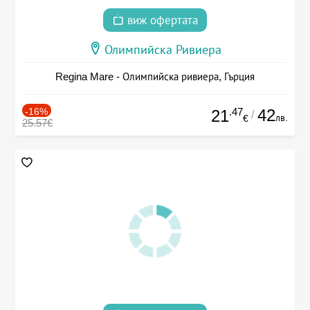
виж офертата
Олимпийска Ривиера
Regina Mare - Олимпийска ривиера, Гърция
-16%
.47
42
21
/
лв.
€
25.57€