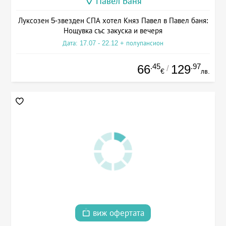
Павел Баня
Луксозен 5-звезден СПА хотел Княз Павел в Павел баня:
Нощувка със закуска и вечеря
Дата: 17.07 - 22.12 + полупансион
.45
.97
66
129
/
€
лв.
виж офертата