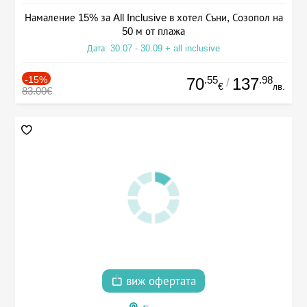
Намаление 15% за All Inclusive в хотел Съни, Созопол на
50 м от плажа
Дата: 30.07 - 30.09 + all inclusive
-15%
.55
.98
70
137
/
€
лв.
83.00€
виж офертата