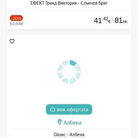
ЕФЕКТ Гранд Виктория - Слънчев бряг
-20%
.42
81
41
/
лв.
€
51.64€
виж офертата
Албена
Оазис - Албена