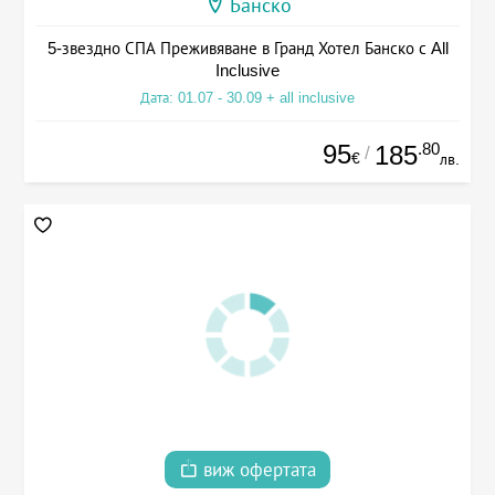
Банско
5-звездно СПА Преживяване в Гранд Хотел Банско с All
Inclusive
Дата: 01.07 - 30.09 + all inclusive
95
.80
185
/
€
лв.
виж офертата