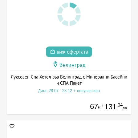
виж офертата
Велинград
Луксозен Спа Хотел във Велинград с Минерални Басейни
и СПА Пакет
Дата: 28.07 - 23.12 + полупансион
67
.04
131
/
€
лв.