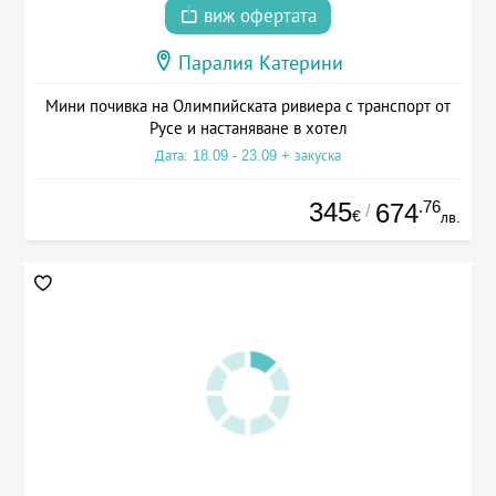
виж офертата
Паралия Катерини
Мини почивка на Олимпийската ривиера с транспорт от
Русе и настаняване в хотел
Дата: 18.09 - 23.09 + закуска
345
.76
674
/
€
лв.