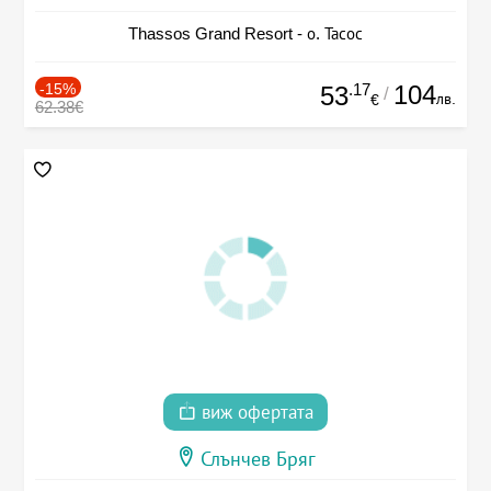
Thassos Grand Resort - о. Тасос
-15%
.17
104
53
/
лв.
€
62.38€
виж офертата
Слънчев Бряг