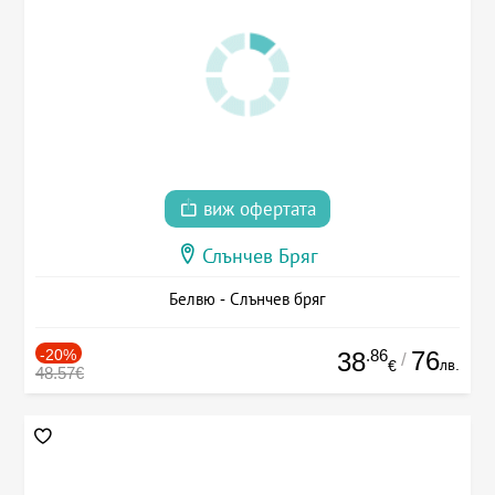
виж офертата
Слънчев Бряг
Белвю - Слънчев бряг
-20%
.86
76
38
/
лв.
€
48.57€