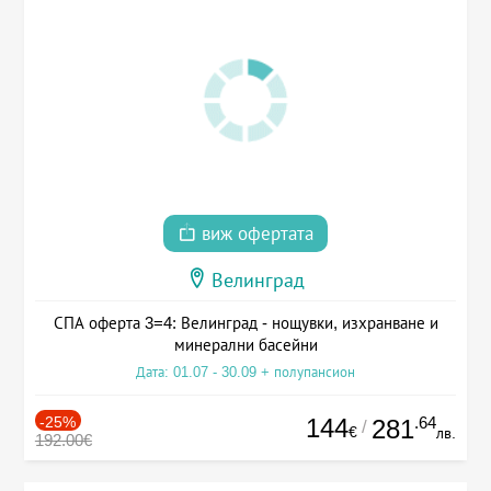
виж офертата
Велинград
СПА оферта 3=4: Велинград - нощувки, изхранване и
минерални басейни
Дата: 01.07 - 30.09 + полупансион
-25%
144
.64
281
/
€
лв.
192.00€