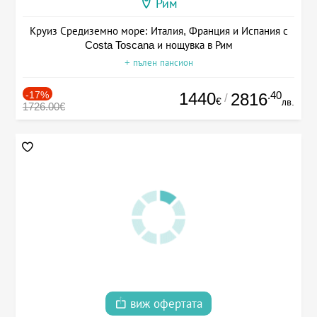
Рим
Круиз Средиземно море: Италия, Франция и Испания с
Costa Toscana и нощувка в Рим
+ пълен пансион
-17%
1440
.40
2816
/
€
лв.
1726.00€
виж офертата