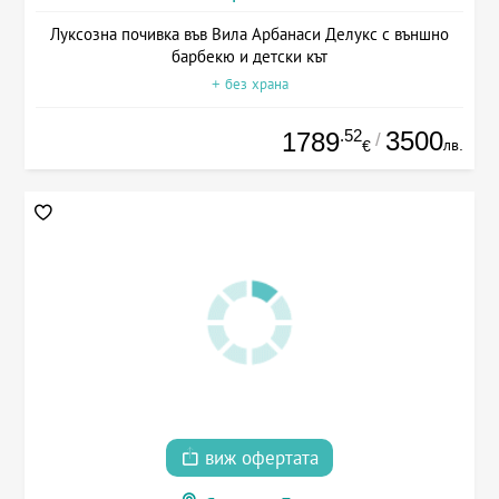
Луксозна почивка във Вила Арбанаси Делукс с външно
барбекю и детски кът
+ без храна
.52
3500
1789
/
лв.
€
виж офертата