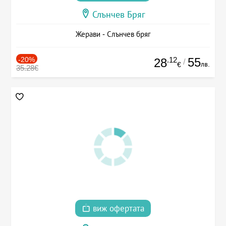
Слънчев Бряг
Жерави - Слънчев бряг
-20%
.12
55
28
/
лв.
€
35.28€
виж офертата