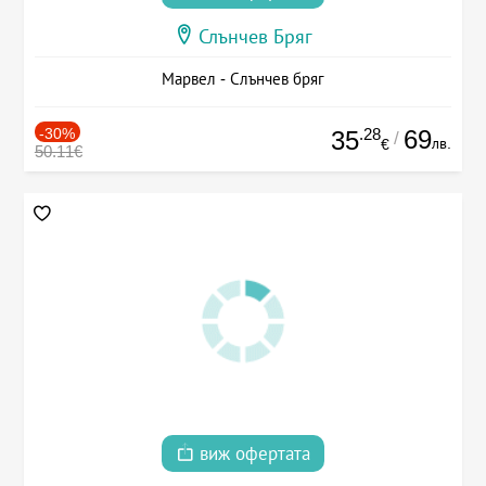
Слънчев Бряг
Марвел - Слънчев бряг
-30%
.28
69
35
/
лв.
€
50.11€
виж офертата