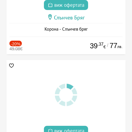
виж офертата
Слънчев Бряг
Корона - Слънчев бряг
-20%
.37
77
39
/
лв.
€
49.08€
виж офертата