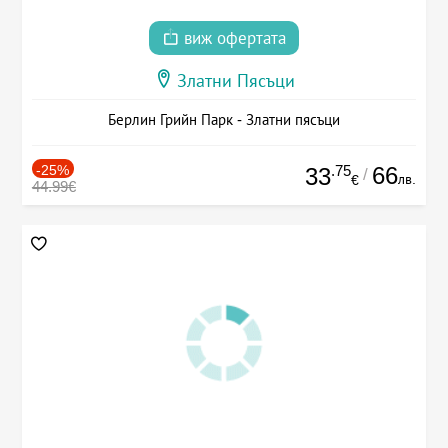
виж офертата
Златни Пясъци
Берлин Грийн Парк - Златни пясъци
-25%
.75
66
33
/
лв.
€
44.99€