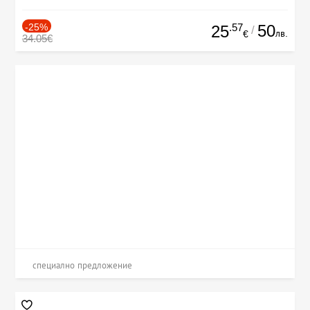
-25%
.57
50
25
/
лв.
€
34.05€
специално предложение