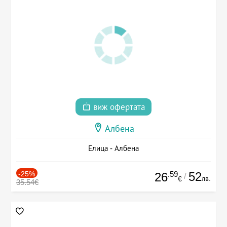
виж офертата
Албена
Елица - Албена
-25%
.59
52
26
/
лв.
€
35.54€