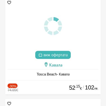
виж офертата
Кавала
Tosca Beach- Кавала
-30%
.15
102
52
/
лв.
€
74.65€