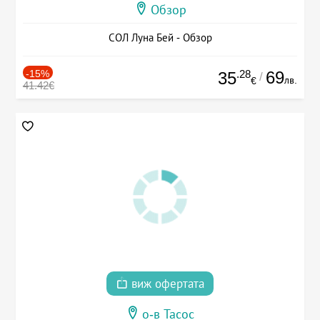
Обзор
СОЛ Луна Бей - Обзор
-15%
.28
69
35
/
лв.
€
41.42€
виж офертата
о-в Тасос