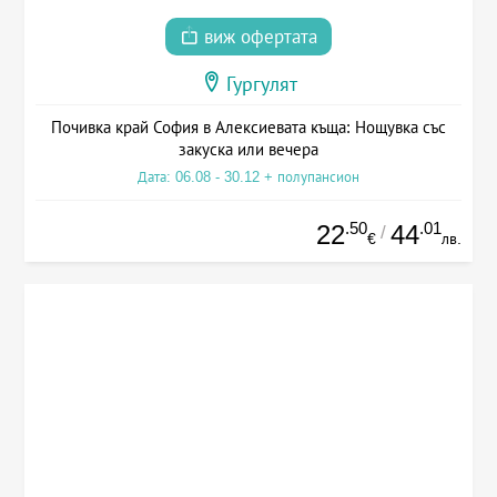
виж офертата
Гургулят
Почивка край София в Алексиевата къща: Нощувка със
закуска или вечера
Дата: 06.08 - 30.12 + полупансион
.50
.01
22
44
/
€
лв.