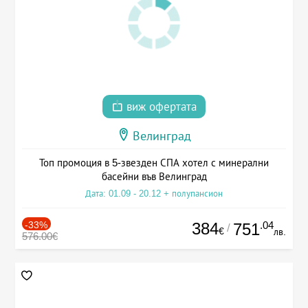
виж офертата
Велинград
Топ промоция в 5-звезден СПА хотел с минерални
басейни във Велинград
Дата: 01.09 - 20.12 + полупансион
-33%
384
.04
751
/
€
лв.
576.00€