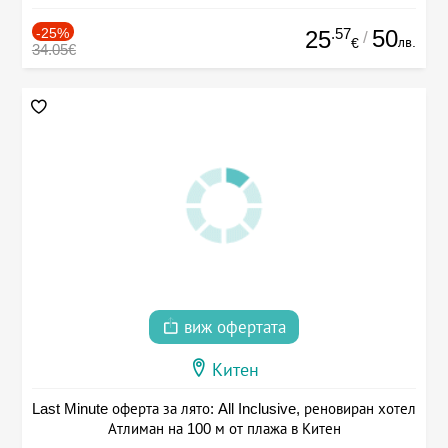
-25%
.57
50
25
/
лв.
€
34.05€
виж офертата
Китен
Last Minute оферта за лято: All Inclusive, реновиран хотел
Атлиман на 100 м от плажа в Китен