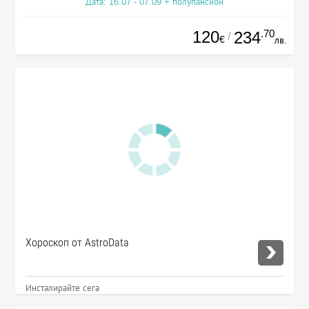
Дата: 16.07 - 07.09 + полупансион
120
.70
234
/
€
лв.
Хороскоп от AstroData
Инсталирайте сега