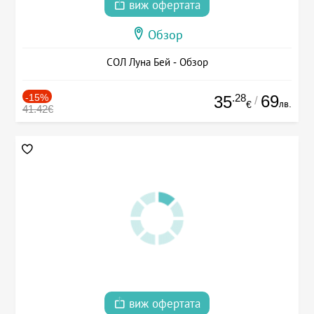
виж офертата
Обзор
СОЛ Луна Бей - Обзор
-15%
.28
69
35
/
лв.
€
41.42€
виж офертата