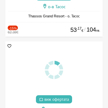
о-в Тасос
Thassos Grand Resort - о. Тасос
-15%
.17
104
53
/
лв.
€
62.38€
виж офертата