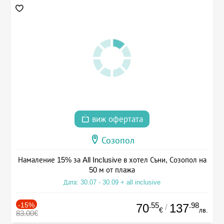
виж офертата
Созопол
Намаление 15% за All Inclusive в хотел Съни, Созопол на
50 м от плажа
Дата: 30.07 - 30.09 + all inclusive
-15%
.55
.98
70
137
/
€
лв.
83.00€