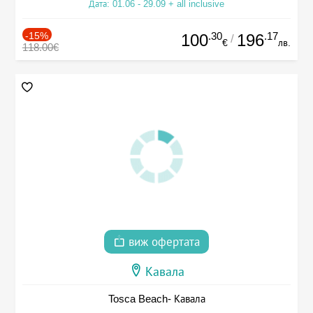
Дата: 01.06 - 29.09 + all inclusive
-15%
.30
.17
100
196
/
€
лв.
118.00€
виж офертата
Кавала
Tosca Beach- Кавала