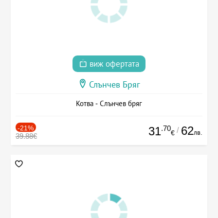
виж офертата
Слънчев Бряг
Котва - Слънчев бряг
-21%
.70
62
31
/
лв.
€
39.88€