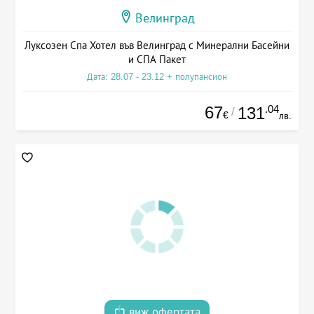
Велинград
Луксозен Спа Хотел във Велинград с Минерални Басейни
и СПА Пакет
Дата: 28.07 - 23.12 + полупансион
67
.04
131
/
€
лв.
виж офертата