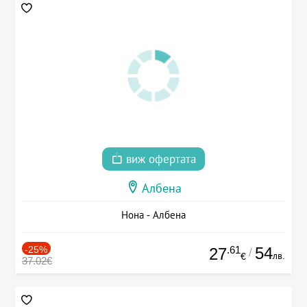
виж офертата
Албена
Нона - Албена
-25%
.61
54
27
/
лв.
€
37.02€