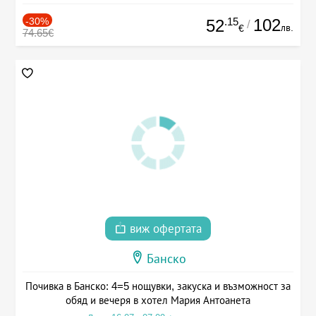
-30%
.15
102
52
/
лв.
€
74.65€
виж офертата
Банско
Почивка в Банско: 4=5 нощувки, закуска и възможност за
обяд и вечеря в хотел Мария Антоанета