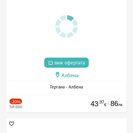
виж офертата
Албена
Гергана - Албена
-20%
.97
86
43
/
лв.
€
54.66€