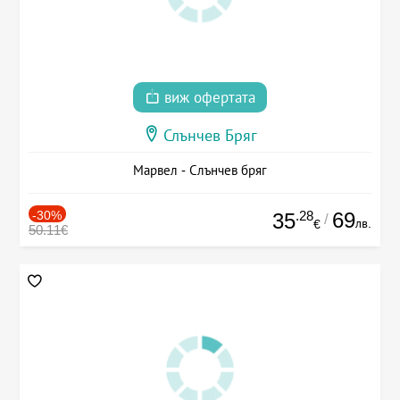
виж офертата
Слънчев Бряг
Марвел - Слънчев бряг
-30%
.28
69
35
/
лв.
€
50.11€