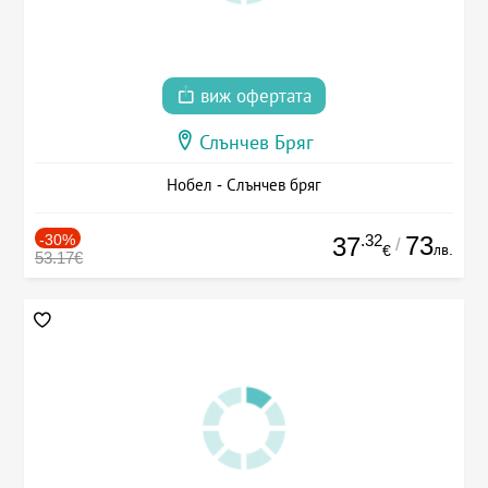
виж офертата
Слънчев Бряг
Нобел - Слънчев бряг
-30%
.32
73
37
/
лв.
€
53.17€