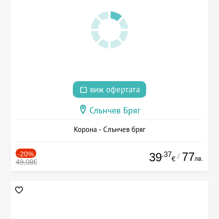
виж офертата
Слънчев Бряг
Корона - Слънчев бряг
-20%
.37
77
39
/
лв.
€
49.08€