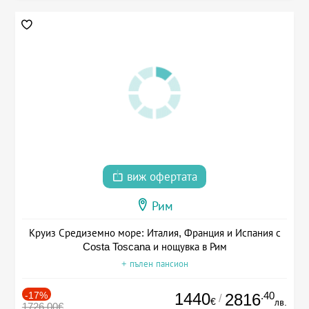
виж офертата
Рим
Круиз Средиземно море: Италия, Франция и Испания с
Costa Toscana и нощувка в Рим
+ пълен пансион
-17%
1440
.40
2816
/
€
лв.
1726.00€