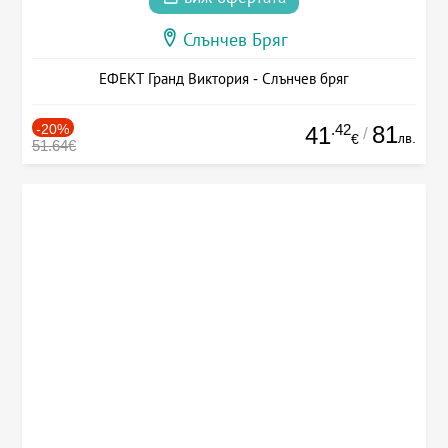
Слънчев Бряг
ЕФЕКТ Гранд Виктория - Слънчев бряг
-20%
.42
81
41
/
лв.
€
51.64€