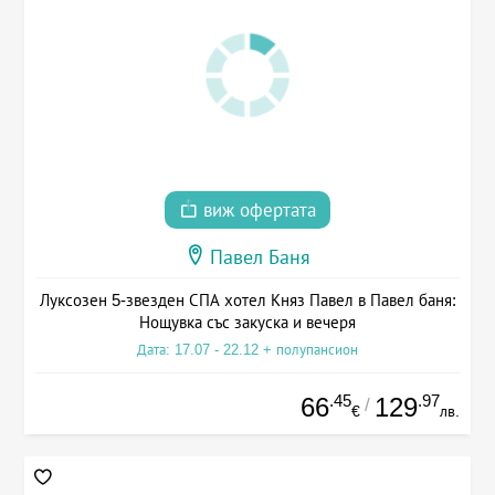
виж офертата
Павел Баня
Луксозен 5-звезден СПА хотел Княз Павел в Павел баня:
Нощувка със закуска и вечеря
Дата: 17.07 - 22.12 + полупансион
.45
.97
66
129
/
€
лв.