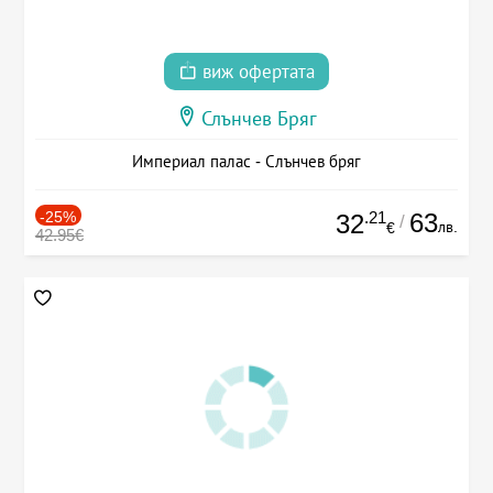
виж офертата
Слънчев Бряг
Империал палас - Слънчев бряг
-25%
.21
63
32
/
лв.
€
42.95€