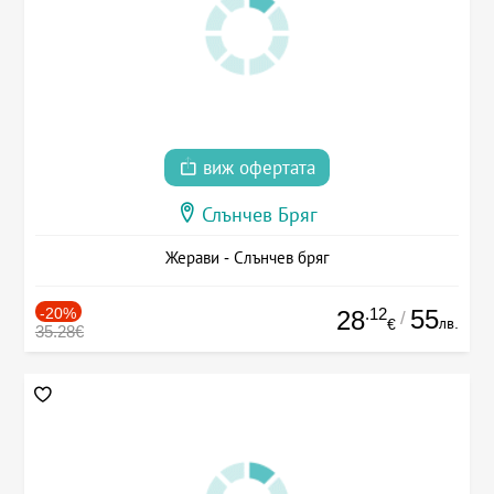
виж офертата
Слънчев Бряг
Жерави - Слънчев бряг
-20%
.12
55
28
/
лв.
€
35.28€