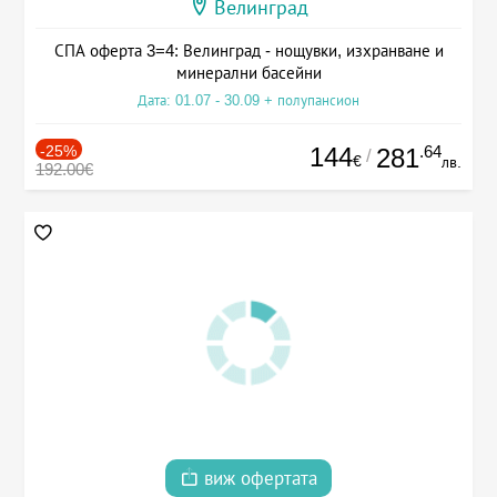
Велинград
СПА оферта 3=4: Велинград - нощувки, изхранване и
минерални басейни
Дата: 01.07 - 30.09 + полупансион
-25%
144
.64
281
/
€
лв.
192.00€
виж офертата