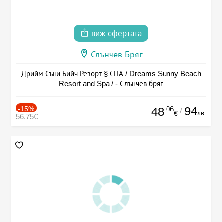
виж офертата
Слънчев Бряг
Дрийм Съни Бийч Резорт § СПА / Dreams Sunny Beach
Resort and Spa / - Слънчев бряг
-15%
.06
94
48
/
лв.
€
56.75€