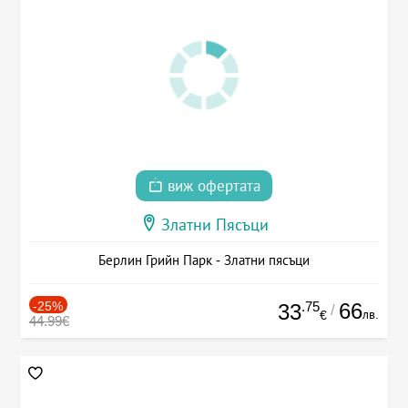
виж офертата
Златни Пясъци
Берлин Грийн Парк - Златни пясъци
-25%
.75
66
33
/
лв.
€
44.99€