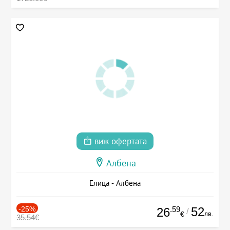
виж офертата
Албена
Елица - Албена
-25%
.59
52
26
/
лв.
€
35.54€