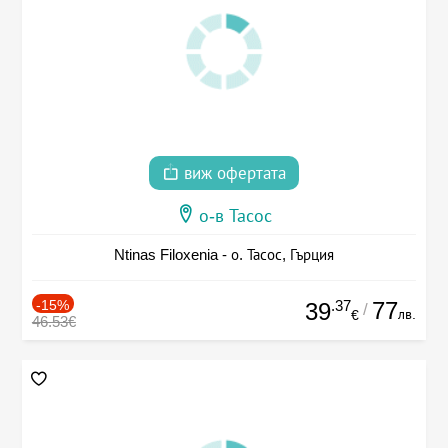
виж офертата
о-в Тасос
Ntinas Filoxenia - о. Тасос, Гърция
-15%
.37
77
39
/
лв.
€
46.53€