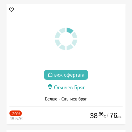
виж офертата
Слънчев Бряг
Белвю - Слънчев бряг
-20%
.86
76
38
/
лв.
€
48.57€