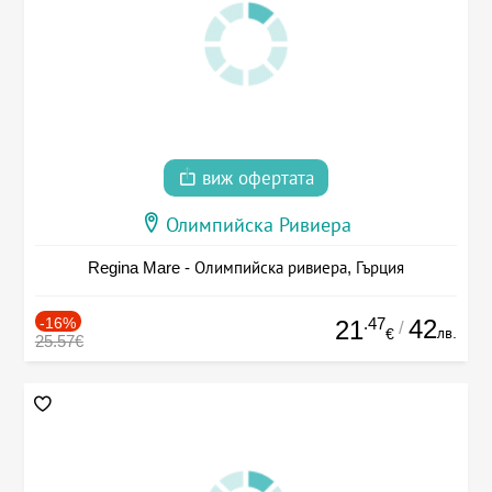
виж офертата
Олимпийска Ривиера
Regina Mare - Олимпийска ривиера, Гърция
-16%
.47
42
21
/
лв.
€
25.57€