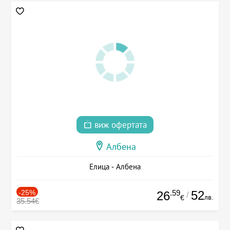
виж офертата
Албена
Елица - Албена
-25%
.59
52
26
/
лв.
€
35.54€