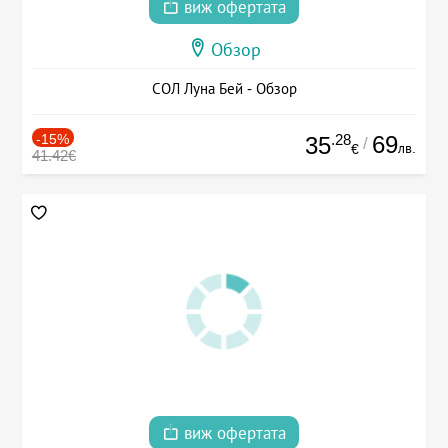
виж офертата
Обзор
СОЛ Луна Бей - Обзор
-15%
.28
69
35
/
лв.
€
41.42€
виж офертата