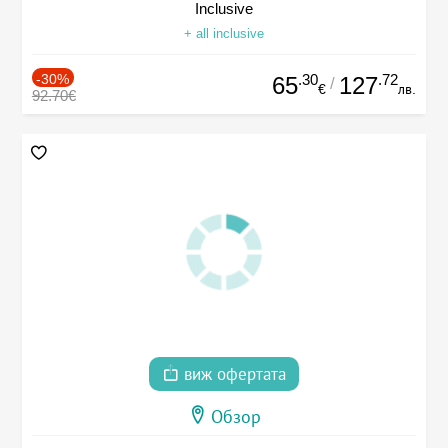
Inclusive
+ all inclusive
-30%
.30
.72
65
127
/
€
лв.
92.70€
виж офертата
Обзор