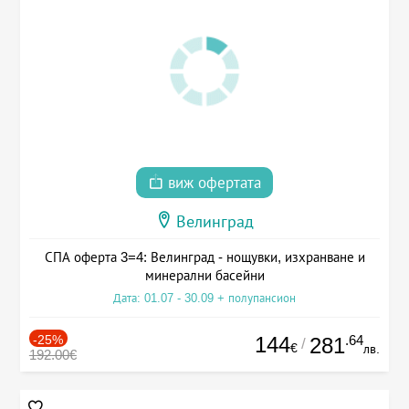
виж офертата
Велинград
СПА оферта 3=4: Велинград - нощувки, изхранване и
минерални басейни
Дата: 01.07 - 30.09 + полупансион
-25%
144
.64
281
/
€
лв.
192.00€