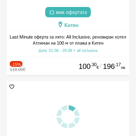
виж офертата
Китен
Last Minute оферта за лято: All Inclusive, реновиран хотел
Атлиман на 100 м от плажа в Китен
Дата: 01.06 - 29.09 + all inclusive
-15%
.30
.17
100
196
/
€
лв.
118.00€