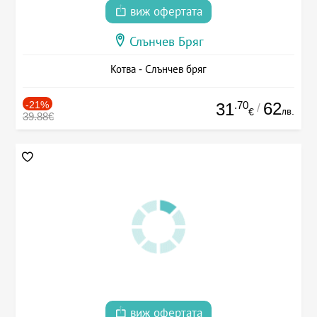
виж офертата
Слънчев Бряг
Котва - Слънчев бряг
-21%
.70
62
31
/
лв.
€
39.88€
виж офертата