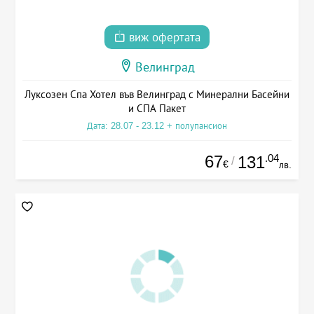
виж офертата
Велинград
Луксозен Спа Хотел във Велинград с Минерални Басейни
и СПА Пакет
Дата: 28.07 - 23.12 + полупансион
67
.04
131
/
€
лв.