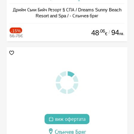
Дрийм Съни Бийч Резорт § СПА / Dreams Sunny Beach
Resort and Spa / - Слънчев бряг
-15%
.06
94
48
/
лв.
€
56.75€
виж офертата
Слънчев Бряг