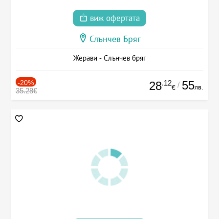
виж офертата
Слънчев Бряг
Жерави - Слънчев бряг
-20%
.12
55
28
/
лв.
€
35.28€