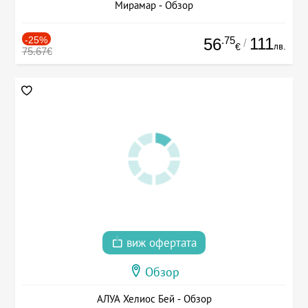
Мирамар - Обзор
-25%
.75
111
56
/
лв.
€
75.67€
виж офертата
Обзор
АЛУА Хелиос Бей - Обзор