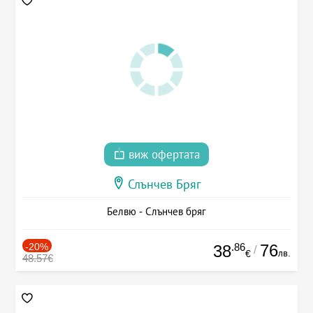
виж офертата
Слънчев Бряг
Белвю - Слънчев бряг
-20%
.86
76
38
/
лв.
€
48.57€