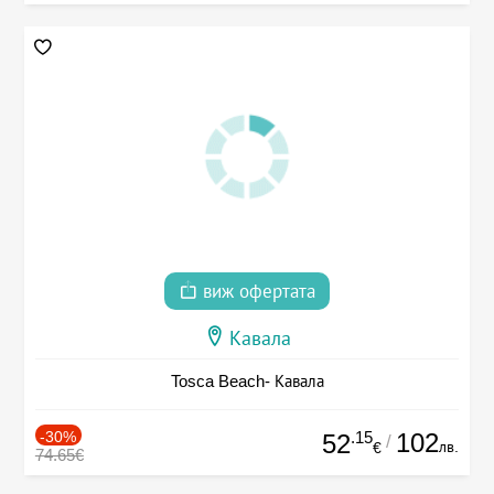
виж офертата
Кавала
Tosca Beach- Кавала
-30%
.15
102
52
/
лв.
€
74.65€