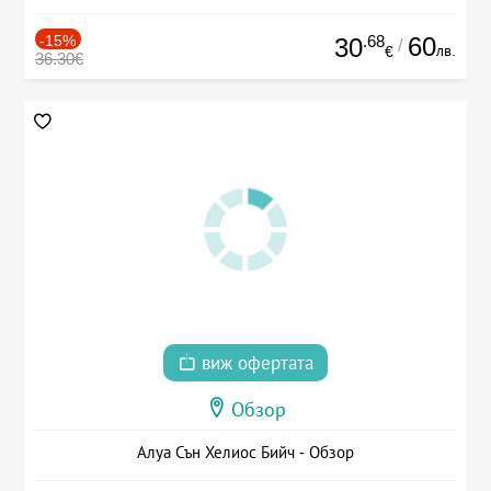
-15%
.68
60
30
/
лв.
€
36.30€
виж офертата
Обзор
Алуа Сън Хелиос Бийч - Обзор