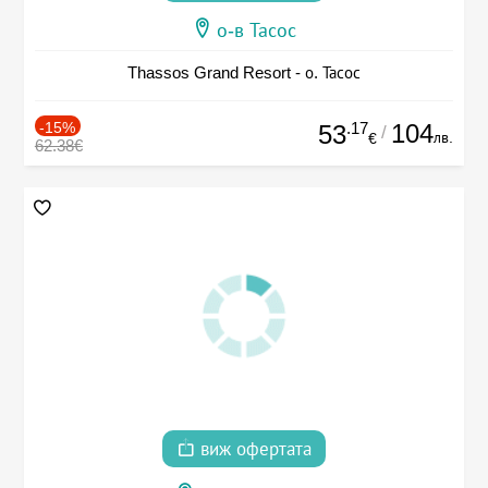
о-в Тасос
Thassos Grand Resort - о. Тасос
-15%
.17
104
53
/
лв.
€
62.38€
виж офертата