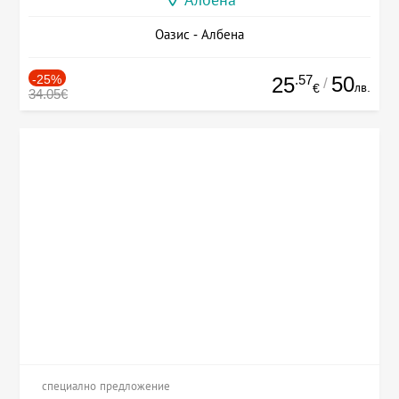
Албена
Оазис - Албена
-25%
.57
50
25
/
лв.
€
34.05€
специално предложение