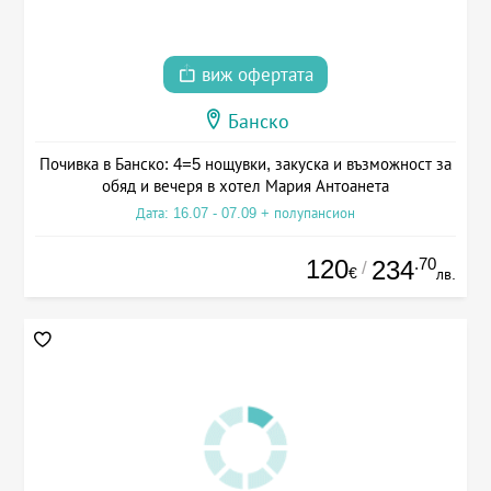
виж офертата
Банско
Почивка в Банско: 4=5 нощувки, закуска и възможност за
обяд и вечеря в хотел Мария Антоанета
Дата: 16.07 - 07.09 + полупансион
120
.70
234
/
€
лв.