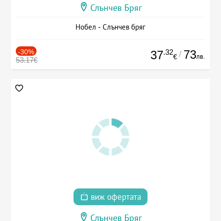
Слънчев Бряг
Нобел - Слънчев бряг
-30%
.32
73
37
/
лв.
€
53.17€
виж офертата
Слънчев Бряг