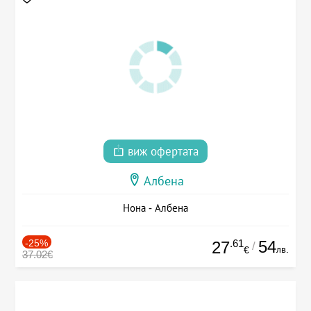
виж офертата
Албена
Нона - Албена
-25%
.61
54
27
/
лв.
€
37.02€