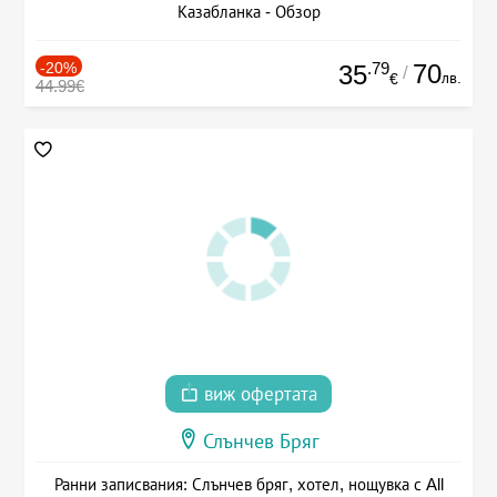
Казабланка - Обзор
-20%
.79
70
35
/
лв.
€
44.99€
виж офертата
Слънчев Бряг
Ранни записвания: Слънчев бряг, хотел, нощувка с All