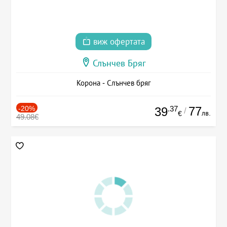
виж офертата
Слънчев Бряг
Корона - Слънчев бряг
-20%
.37
77
39
/
лв.
€
49.08€