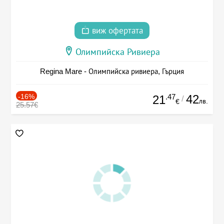
виж офертата
Олимпийска Ривиера
Regina Mare - Олимпийска ривиера, Гърция
-16%
.47
42
21
/
лв.
€
25.57€