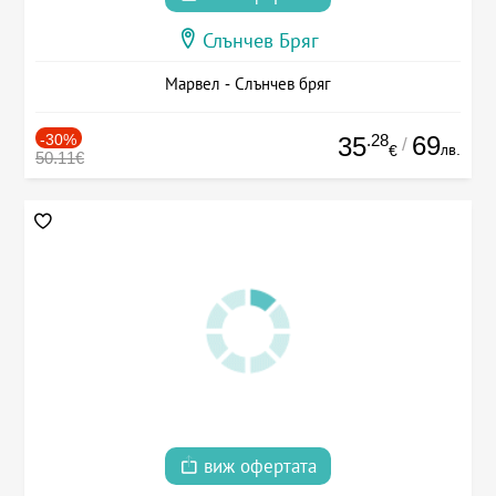
Слънчев Бряг
Марвел - Слънчев бряг
-30%
.28
69
35
/
лв.
€
50.11€
виж офертата