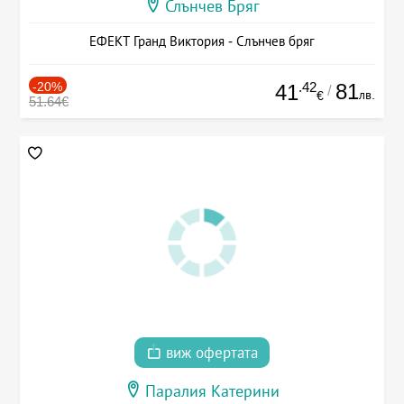
Слънчев Бряг
ЕФЕКТ Гранд Виктория - Слънчев бряг
-20%
.42
81
41
/
лв.
€
51.64€
виж офертата
Паралия Катерини