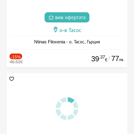
виж офертата
о-в Тасос
Ntinas Filoxenia - о. Тасос, Гърция
-15%
.37
77
39
/
лв.
€
46.53€