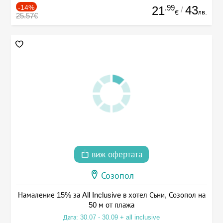
-14%
.99
43
21
/
лв.
€
25.57€
виж офертата
Созопол
Намаление 15% за All Inclusive в хотел Съни, Созопол на
50 м от плажа
Дата: 30.07 - 30.09 + all inclusive