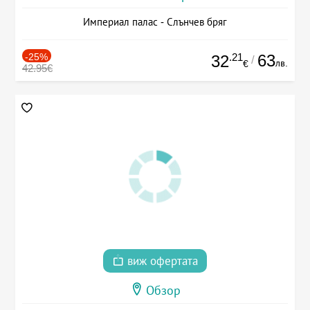
Империал палас - Слънчев бряг
-25%
.21
63
32
/
лв.
€
42.95€
виж офертата
Обзор