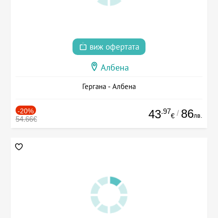
виж офертата
Албена
Гергана - Албена
-20%
.97
86
43
/
лв.
€
54.66€