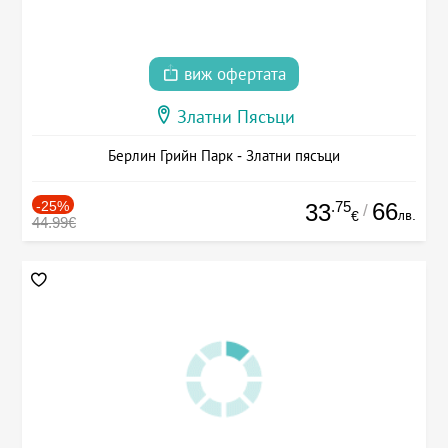
виж офертата
Златни Пясъци
Берлин Грийн Парк - Златни пясъци
-25%
.75
66
33
/
лв.
€
44.99€