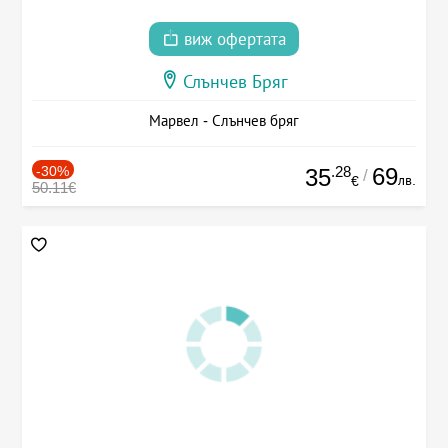
виж офертата
Слънчев Бряг
Марвел - Слънчев бряг
-30%
.28
69
35
/
лв.
€
50.11€