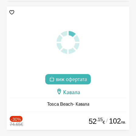
виж офертата
Кавала
Tosca Beach- Кавала
-30%
.15
102
52
/
лв.
€
74.65€