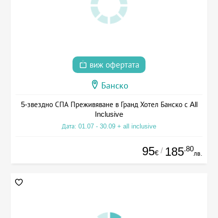
виж офертата
Банско
5-звездно СПА Преживяване в Гранд Хотел Банско с All
Inclusive
Дата: 01.07 - 30.09 + all inclusive
95
.80
185
/
€
лв.