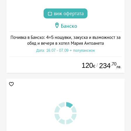
виж офертата
Банско
Почивка в Банско: 4=5 нощувки, закуска и възможност за
обяд и вечеря в хотел Мария Антоанета
Дата: 16.07 - 07.09 + полупансион
120
.70
234
/
€
лв.