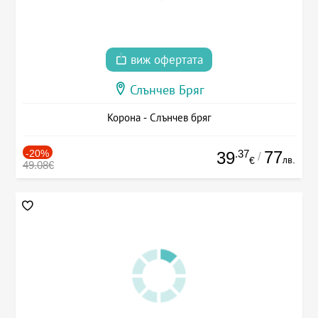
виж офертата
Слънчев Бряг
Корона - Слънчев бряг
-20%
.37
77
39
/
лв.
€
49.08€