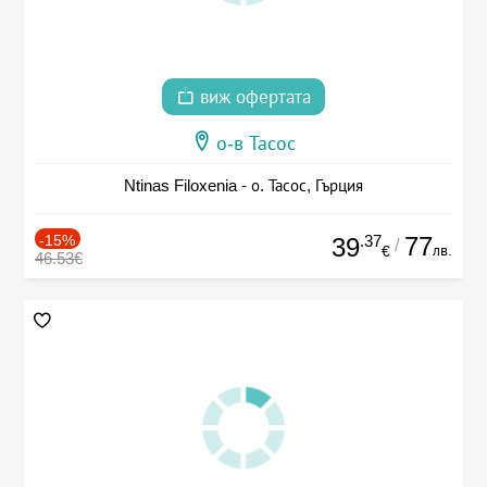
виж офертата
о-в Тасос
Ntinas Filoxenia - о. Тасос, Гърция
-15%
.37
77
39
/
лв.
€
46.53€