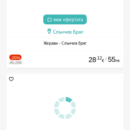
виж офертата
Слънчев Бряг
Жерави - Слънчев бряг
-20%
.12
55
28
/
лв.
€
35.28€