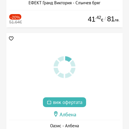
ЕФЕКТ Гранд Виктория - Слънчев бряг
-20%
.42
81
41
/
лв.
€
51.64€
виж офертата
Албена
Оазис - Албена