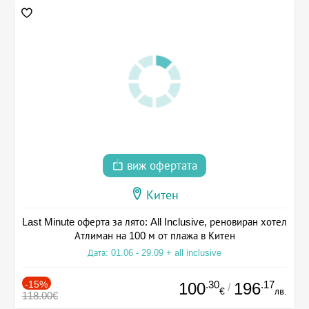
виж офертата
Китен
Last Minute оферта за лято: All Inclusive, реновиран хотел
Атлиман на 100 м от плажа в Китен
Дата: 01.06 - 29.09 + all inclusive
-15%
.30
.17
100
196
/
€
лв.
118.00€