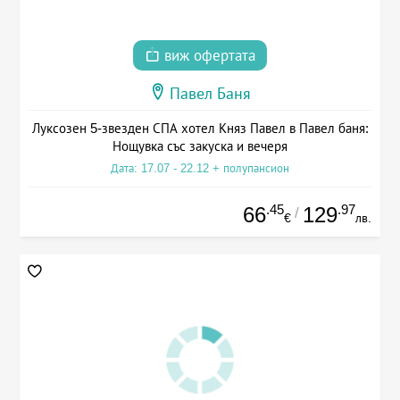
виж офертата
Павел Баня
Луксозен 5-звезден СПА хотел Княз Павел в Павел баня:
Нощувка със закуска и вечеря
Дата: 17.07 - 22.12 + полупансион
.45
.97
66
129
/
€
лв.