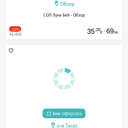
Обзор
СОЛ Луна Бей - Обзор
-15%
.28
69
35
/
лв.
€
41.42€
виж офертата
о-в Тасос