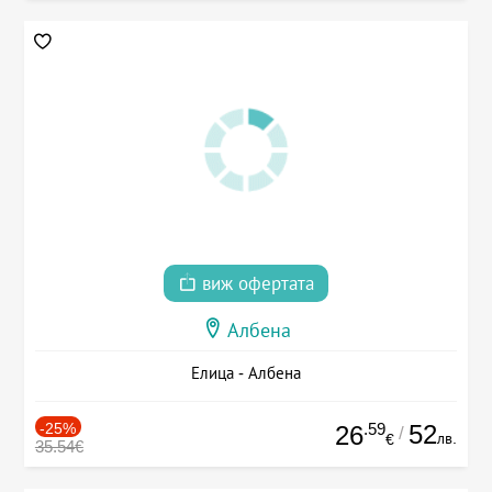
виж офертата
Албена
Елица - Албена
-25%
.59
52
26
/
лв.
€
35.54€