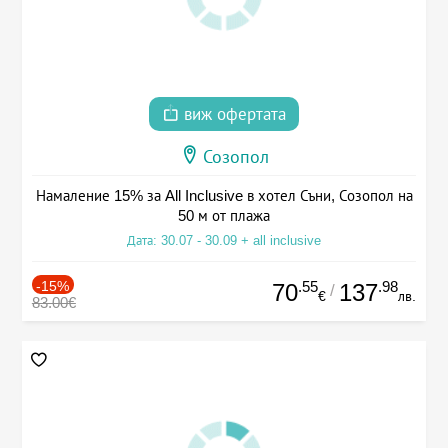
виж офертата
Созопол
Намаление 15% за All Inclusive в хотел Съни, Созопол на
50 м от плажа
Дата: 30.07 - 30.09 + all inclusive
-15%
.55
.98
70
137
/
€
лв.
83.00€