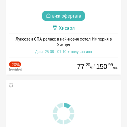
виж офертата
Хисаря
Луксозен СПА релакс в най-новия хотел Империя в
Хисаря
Дата: 25.06 - 01.10 + полупансион
-20%
.20
.99
77
150
/
€
лв.
96.50€