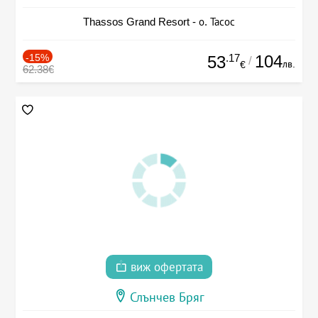
Thassos Grand Resort - о. Тасос
-15%
.17
104
53
/
лв.
€
62.38€
виж офертата
Слънчев Бряг