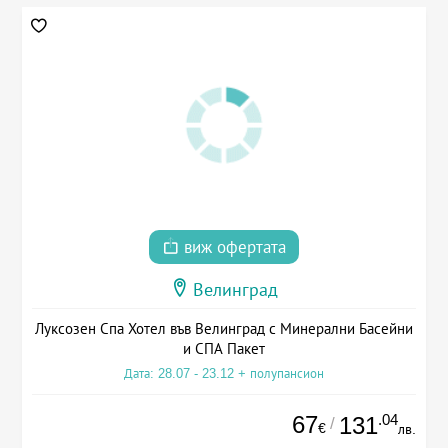
виж офертата
Велинград
Луксозен Спа Хотел във Велинград с Минерални Басейни
и СПА Пакет
Дата: 28.07 - 23.12 + полупансион
67
.04
131
/
€
лв.