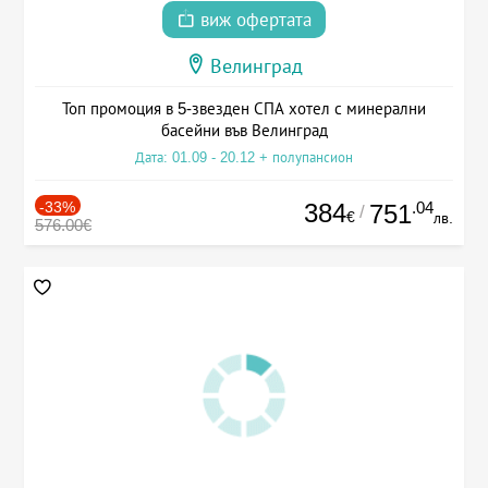
виж офертата
Велинград
Топ промоция в 5-звезден СПА хотел с минерални
басейни във Велинград
Дата: 01.09 - 20.12 + полупансион
-33%
384
.04
751
/
€
лв.
576.00€