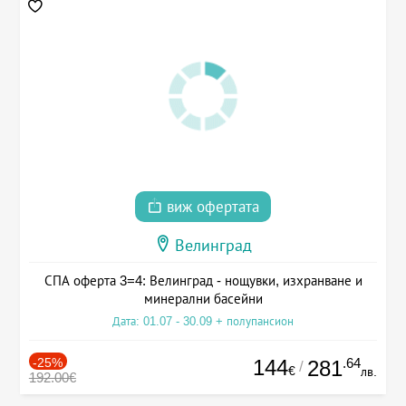
виж офертата
Велинград
СПА оферта 3=4: Велинград - нощувки, изхранване и
минерални басейни
Дата: 01.07 - 30.09 + полупансион
-25%
144
.64
281
/
€
лв.
192.00€