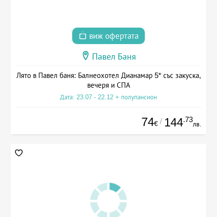
виж офертата
Павел Баня
Лято в Павел баня: Балнеохотел Дианамар 5* със закуска,
вечеря и СПА
Дата: 23.07 - 22.12 + полупансион
74
.73
144
/
€
лв.