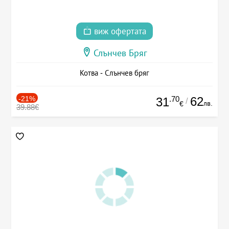
виж офертата
Слънчев Бряг
Котва - Слънчев бряг
-21%
.70
62
31
/
лв.
€
39.88€