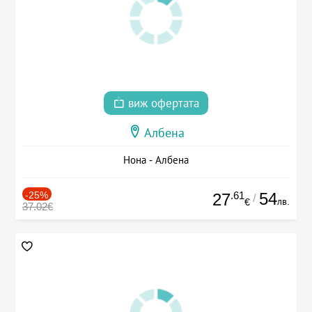
виж офертата
Албена
Нона - Албена
-25%
.61
54
27
/
лв.
€
37.02€