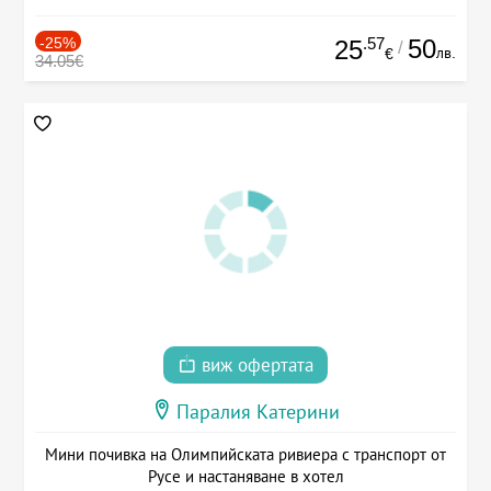
-25%
.57
50
25
/
лв.
€
34.05€
виж офертата
Паралия Катерини
Мини почивка на Олимпийската ривиера с транспорт от
Русе и настаняване в хотел