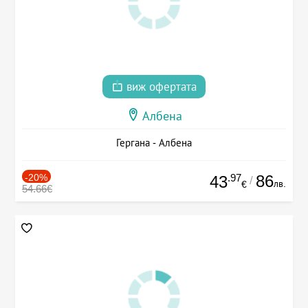
виж офертата
Албена
Гергана - Албена
-20%
.97
86
43
/
лв.
€
54.66€