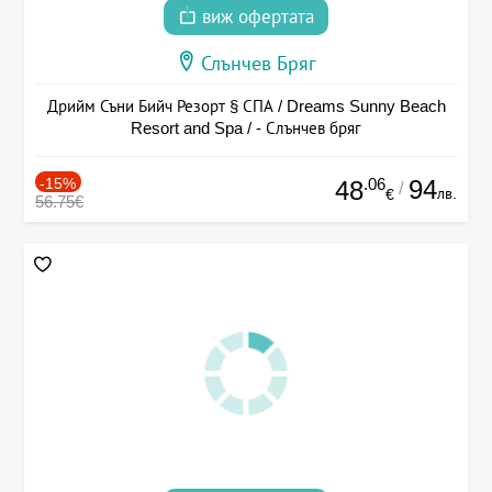
виж офертата
Слънчев Бряг
Дрийм Съни Бийч Резорт § СПА / Dreams Sunny Beach
Resort and Spa / - Слънчев бряг
-15%
.06
94
48
/
лв.
€
56.75€