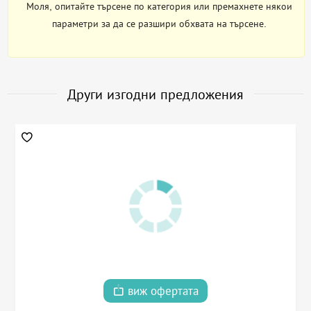
Моля, опитайте търсене по категория или премахнете някои
параметри за да се разшири обхвата на търсене.
Други изгодни предложения
виж офертата