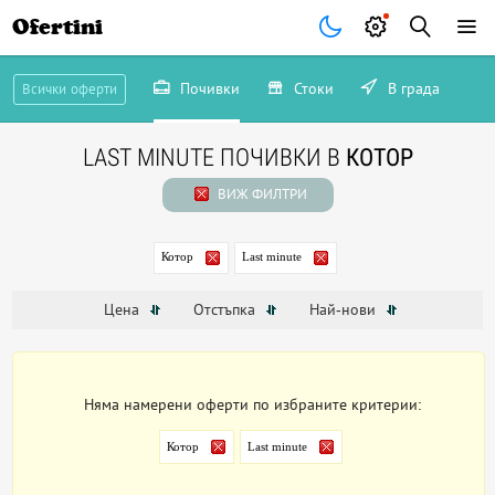
Ofertini
Почивки
Стоки
В града
Всички оферти
LAST MINUTE ПОЧИВКИ В
КОТОР
ВИЖ ФИЛТРИ
Котор
Last minute
Цена
Отстъпка
Най-нови
Няма намерени оферти по избраните критерии:
Котор
Last minute