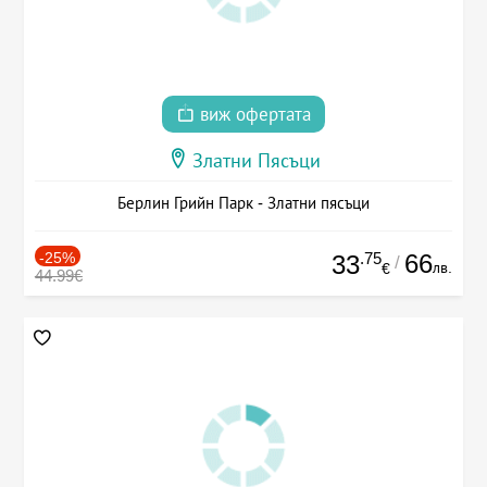
виж офертата
Златни Пясъци
Берлин Грийн Парк - Златни пясъци
-25%
.75
66
33
/
лв.
€
44.99€