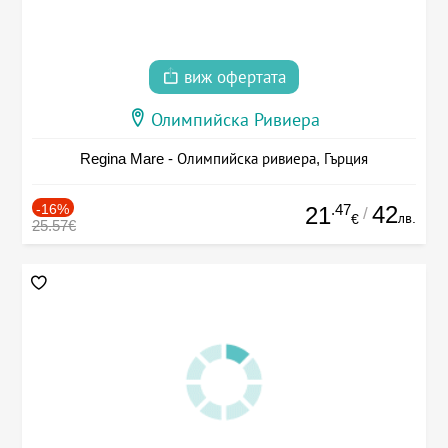
виж офертата
Олимпийска Ривиера
Regina Mare - Олимпийска ривиера, Гърция
-16%
.47
42
21
/
лв.
€
25.57€