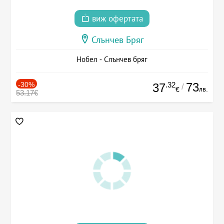
виж офертата
Слънчев Бряг
Нобел - Слънчев бряг
-30%
.32
73
37
/
лв.
€
53.17€