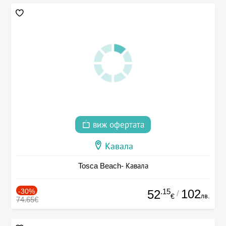
виж офертата
Кавала
Tosca Beach- Кавала
-30%
.15
102
52
/
лв.
€
74.65€