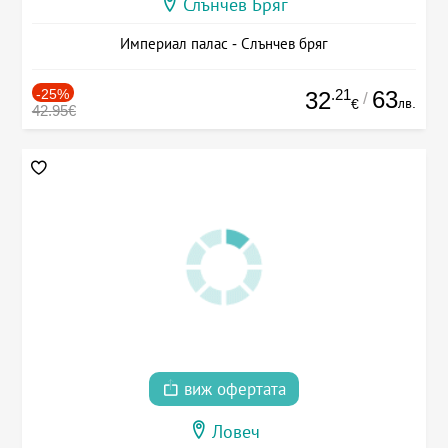
Слънчев Бряг
Империал палас - Слънчев бряг
-25%
.21
63
32
/
лв.
€
42.95€
виж офертата
Ловеч