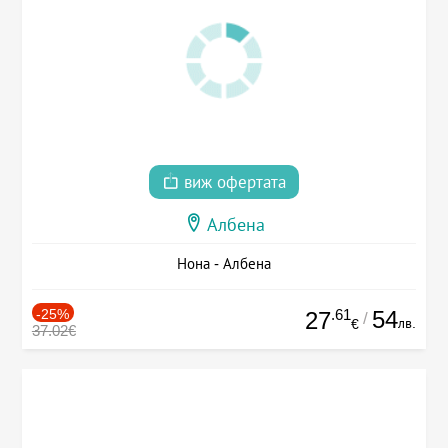
виж офертата
Албена
Нона - Албена
-25%
.61
54
27
/
лв.
€
37.02€