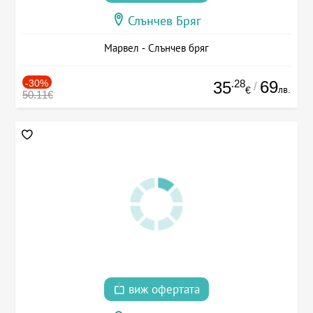
Слънчев Бряг
Марвел - Слънчев бряг
-30%
.28
69
35
/
лв.
€
50.11€
виж офертата