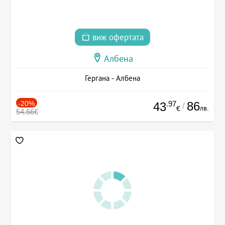
виж офертата
Албена
Гергана - Албена
-20%
.97
86
43
/
лв.
€
54.66€