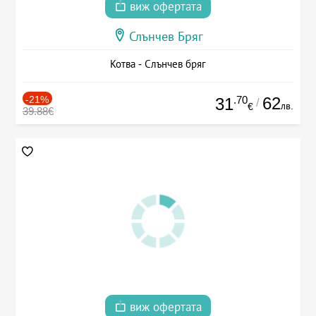
виж офертата
Слънчев Бряг
Котва - Слънчев бряг
-21%
.70
62
31
/
лв.
€
39.88€
виж офертата