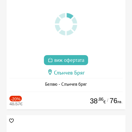
виж офертата
Слънчев Бряг
Белвю - Слънчев бряг
-20%
.86
76
38
/
лв.
€
48.57€