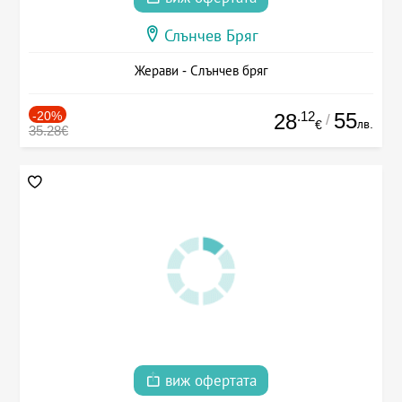
Слънчев Бряг
Жерави - Слънчев бряг
-20%
.12
55
28
/
лв.
€
35.28€
виж офертата