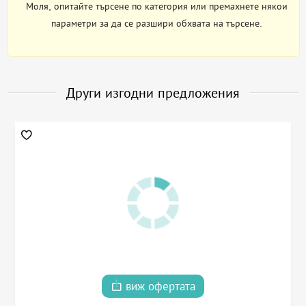
Моля, опитайте търсене по категория или премахнете някои
параметри за да се разшири обхвата на търсене.
Други изгодни предложения
виж офертата