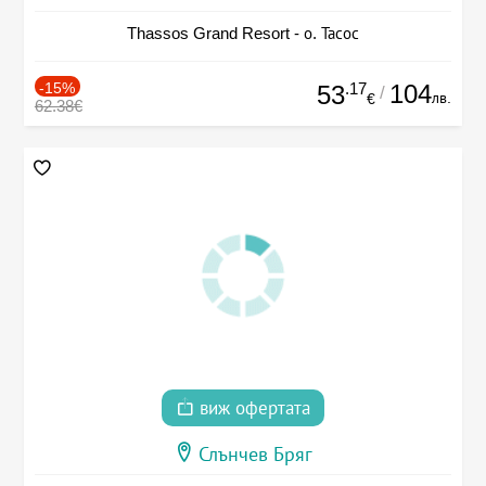
Thassos Grand Resort - о. Тасос
-15%
.17
104
53
/
лв.
€
62.38€
виж офертата
Слънчев Бряг