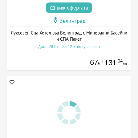
виж офертата
Велинград
Луксозен Спа Хотел във Велинград с Минерални Басейни
и СПА Пакет
Дата: 28.07 - 23.12 + полупансион
67
.04
131
/
€
лв.