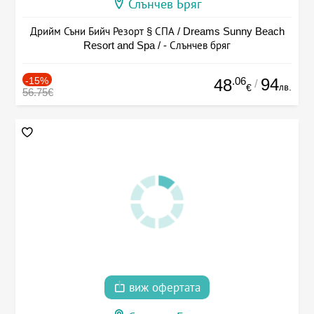
Слънчев Бряг
Дрийм Съни Бийч Резорт § СПА / Dreams Sunny Beach
Resort and Spa / - Слънчев бряг
-15%
.06
94
48
/
лв.
€
56.75€
виж офертата