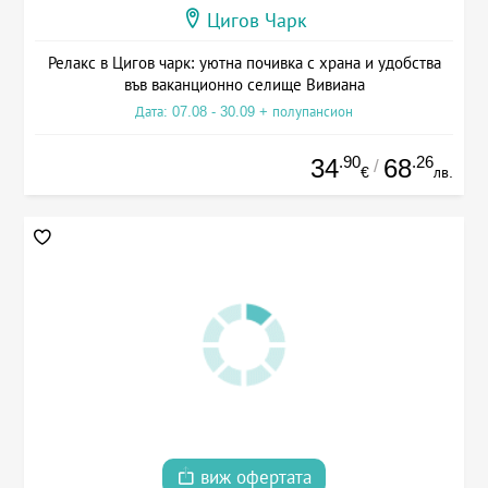
Цигов Чарк
Релакс в Цигов чарк: уютна почивка с храна и удобства
във ваканционно селище Вивиана
Дата: 07.08 - 30.09 + полупансион
.90
.26
34
68
/
€
лв.
виж офертата