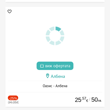
виж офертата
Албена
Оазис - Албена
-25%
.57
50
25
/
лв.
€
34.05€