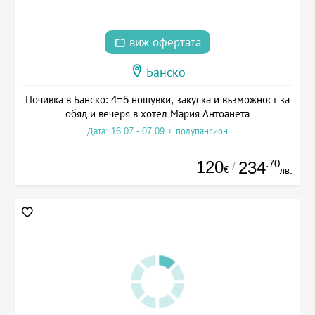
виж офертата
Банско
Почивка в Банско: 4=5 нощувки, закуска и възможност за
обяд и вечеря в хотел Мария Антоанета
Дата: 16.07 - 07.09 + полупансион
120
.70
234
/
€
лв.