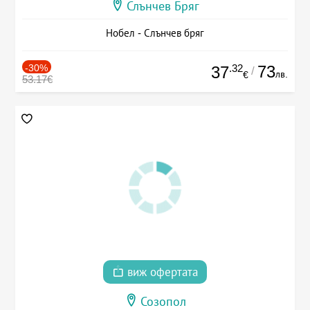
Слънчев Бряг
Нобел - Слънчев бряг
-30%
.32
73
37
/
лв.
€
53.17€
виж офертата
Созопол