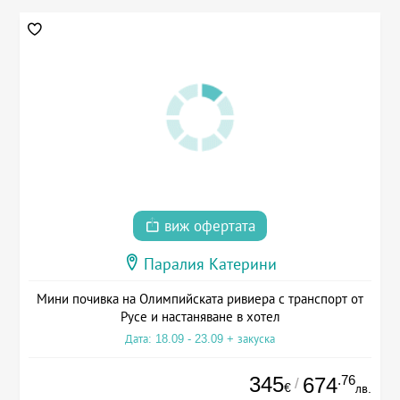
виж офертата
Паралия Катерини
Мини почивка на Олимпийската ривиера с транспорт от
Русе и настаняване в хотел
Дата: 18.09 - 23.09 + закуска
345
.76
674
/
€
лв.