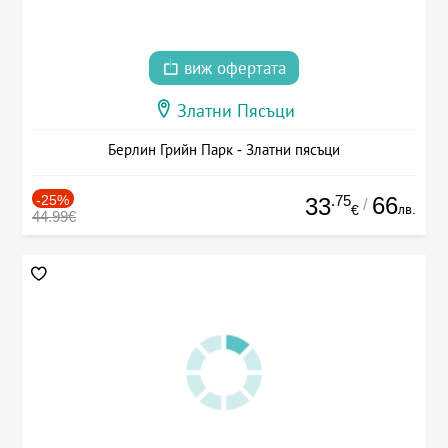
виж офертата
Златни Пясъци
Берлин Грийн Парк - Златни пясъци
-25%
.75
66
33
/
лв.
€
44.99€