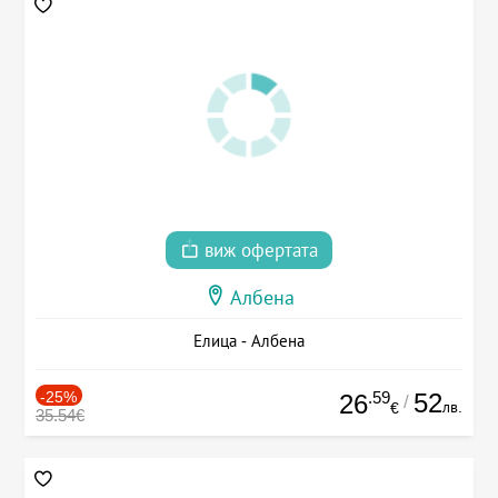
виж офертата
Албена
Елица - Албена
-25%
.59
52
26
/
лв.
€
35.54€