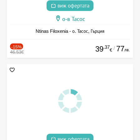
виж офертата
о-в Тасос
Ntinas Filoxenia - о. Тасос, Гърция
-15%
.37
77
39
/
лв.
€
46.53€
виж офертата