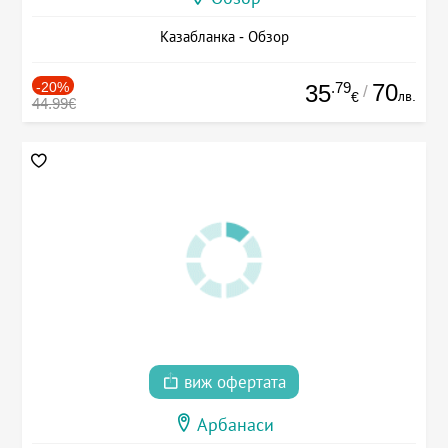
Казабланка - Обзор
-20%
.79
70
35
/
лв.
€
44.99€
виж офертата
Арбанаси