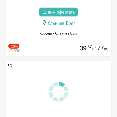
виж офертата
Слънчев Бряг
Корона - Слънчев бряг
-20%
.37
77
39
/
лв.
€
49.08€