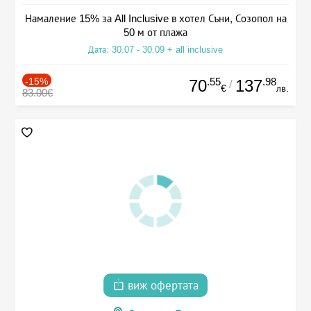
Намаление 15% за All Inclusive в хотел Съни, Созопол на
50 м от плажа
Дата: 30.07 - 30.09 + all inclusive
-15%
.55
.98
70
137
/
€
лв.
83.00€
виж офертата