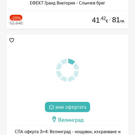
ЕФЕКТ Гранд Виктория - Слънчев бряг
-20%
.42
81
41
/
лв.
€
51.64€
виж офертата
Велинград
СПА оферта 3=4: Велинград - нощувки, изхранване и