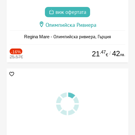
виж офертата
Олимпийска Ривиера
Regina Mare - Олимпийска ривиера, Гърция
-16%
.47
42
21
/
лв.
€
25.57€