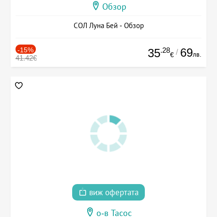
Обзор
СОЛ Луна Бей - Обзор
-15%
.28
69
35
/
лв.
€
41.42€
виж офертата
о-в Тасос