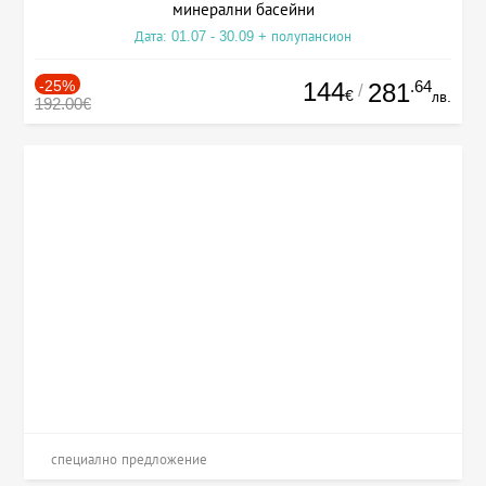
минерални басейни
Дата: 01.07 - 30.09 + полупансион
-25%
144
.64
281
/
€
лв.
192.00€
специално предложение