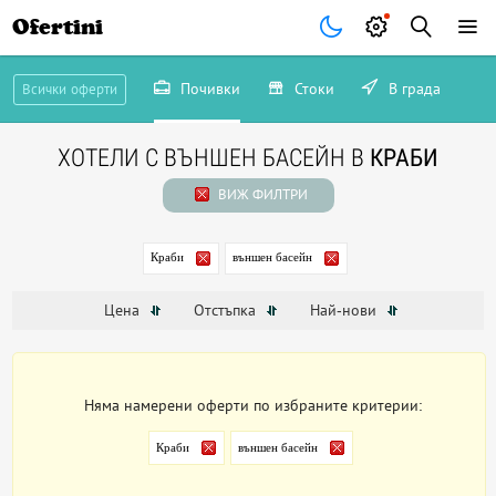
Ofertini
Почивки
Стоки
В града
Всички оферти
ХОТЕЛИ С ВЪНШЕН БАСЕЙН В
КРАБИ
ВИЖ ФИЛТРИ
Краби
външен басейн
Цена
Отстъпка
Най-нови
Няма намерени оферти по избраните критерии:
Краби
външен басейн