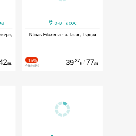
ра
о-в Тасос
виера,
Ntinas Filoxenia - о. Тасос, Гърция
42
-15%
.37
77
39
/
лв.
лв.
€
46.53€