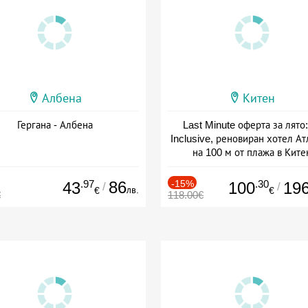
Албена
Китен
Гергана - Албена
Last Minute оферта за лято: 
Inclusive, реновиран хотел А
на 100 м от плажа в Ките
Дата: 01.06 - 29.09 + all inclus
.97
86
-15%
.30
43
100
19
/
/
лв.
€
€
€
118.00€