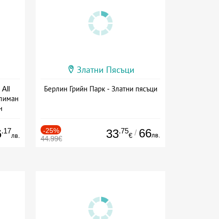
Златни Пясъци
All
Берлин Грийн Парк - Златни пясъци
тлиман
н
ive
.17
-25%
.75
66
6
33
/
лв.
лв.
€
44.99€