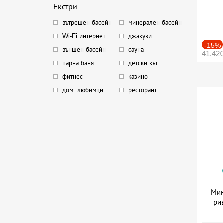
Екстри
вътрешен басейн
минерален басейн
Wi-Fi интернет
джакузи
-15%
външен басейн
сауна
41.42
парна баня
детски кът
фитнес
казино
дом. любимци
ресторант
Мин
ри