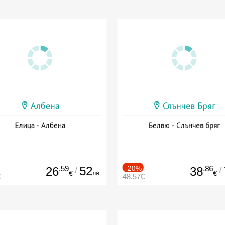
Албена
Слънчев Бряг
Елица - Албена
Белвю - Слънчев бряг
.59
52
-20%
.86
26
38
/
/
лв.
€
€
€
48.57€