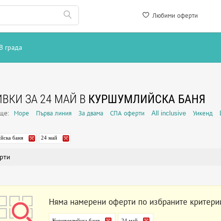
Любими оферти
В града
ВКИ ЗА 24 МАЙ В
КУРШУМЛИЙСКА БАНЯ
още:
Море
Първа линия
За двама
СПА оферти
All inclusive
Уикенд
йска баня
24 май
рти
Няма намерени оферти по избраните критери
Куршумлийска баня
24 май