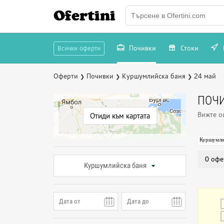
Ofertini
Почивки
Стоки
Всички оферти
Оферти
Почивки
Куршумлийска баня
24 май
❯
❯
❯
ПОЧИ
Вижте 
Отиди към картата
Куршумли
0 офе
Куршумлийска баня