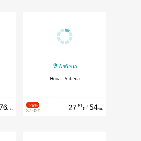
Албена
Нона - Албена
76
-25%
.61
54
27
/
лв.
лв.
€
37.02€