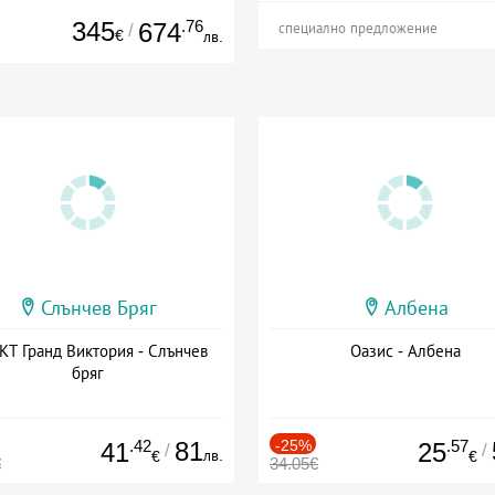
345
.76
674
/
специално предложение
€
лв.
Слънчев Бряг
Албена
Т Гранд Виктория - Слънчев
Оазис - Албена
бряг
.42
81
-25%
.57
41
25
/
/
лв.
€
€
€
34.05€