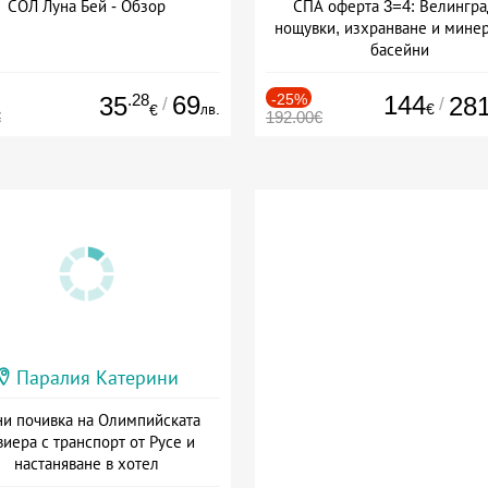
СОЛ Луна Бей - Обзор
СПА оферта 3=4: Велингра
нощувки, изхранване и мине
басейни
Дата: 01.07 - 30.09 + полупан
.28
69
-25%
144
35
28
/
/
лв.
€
€
€
192.00€
Паралия Катерини
и почивка на Олимпийската
виера с транспорт от Русе и
настаняване в хотел
Дата: 18.09 - 23.09 + закуска