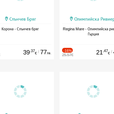
Слънчев Бряг
Олимпийска Ривие
Корона - Слънчев бряг
Regina Mare - Олимпийска ри
Гърция
.37
77
-16%
.47
39
21
/
/
лв.
€
€
€
25.57€