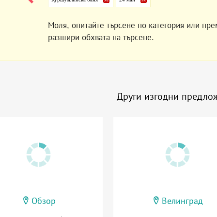
Моля, опитайте търсене по категория или пре
разшири обхвата на търсене.
Други изгодни предло
Обзор
Велинград