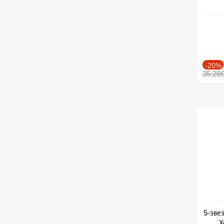
-20%
35.28
5-зве
Х