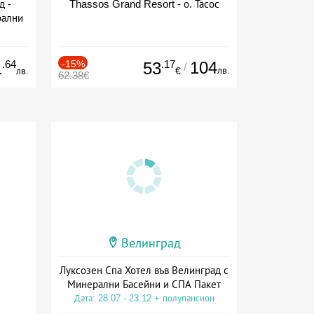
д -
Thassos Grand Resort - о. Тасос
рални
сион
.64
-15%
.17
104
1
53
/
лв.
лв.
€
62.38€
Велинград
Луксозен Спа Хотел във Велинград с
Минерални Басейни и СПА Пакет
Дата: 28.07 - 23.12 + полупансион