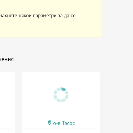
махнете някои параметри за да се
жения
о-в Тасос