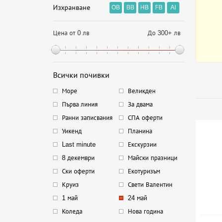
Изхранване
OB
BB
HB
FB
AI
Цена от 0 лв
До 300+ лв
Всички почивки
Море
Великден
Първа линия
За двама
Ранни записвания
СПА оферти
Уикенд
Планина
Last minute
Екскурзии
8 декември
Майски празници
Ски оферти
Екотуризъм
Круиз
Свети Валентин
1 май
24 май
Коледа
Нова година