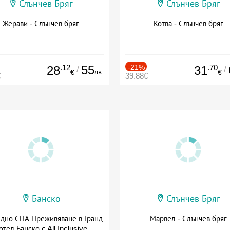
Слънчев Бряг
Слънчев Бряг
Жерави - Слънчев бряг
Котва - Слънчев бряг
.12
55
-21%
.70
28
31
/
/
лв.
€
€
€
39.88€
Банско
Слънчев Бряг
здно СПА Преживяване в Гранд
Марвел - Слънчев бряг
отел Банско с All Inclusive