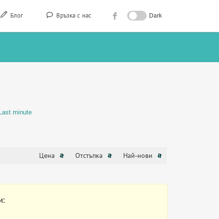
Блог
Връзка с нас
Dark
Last minute
Цена
Отстъпка
Най-нови
и: