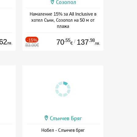
Созопол
Намаление 15% за All Inclusive в
хотел Съни, Созопол на 50 м от
плажа
Дата: 30.07 - 30.09 + all inclusive
62
-15%
.55
.98
70
137
/
лв.
€
лв.
83.00€
Слънчев Бряг
Нобел - Слънчев бряг