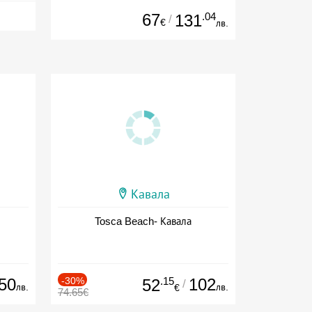
67
.04
131
/
€
лв.
Кавала
Tosca Beach- Кавала
50
-30%
.15
102
52
/
лв.
лв.
€
74.65€