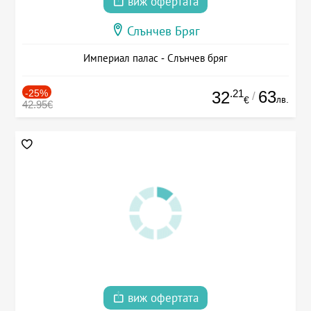
виж офертата
Слънчев Бряг
Империал палас - Слънчев бряг
-25%
.21
63
32
/
лв.
€
42.95€
виж офертата