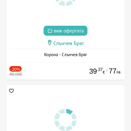
виж офертата
Слънчев Бряг
Корона - Слънчев бряг
-20%
.37
77
39
/
лв.
€
49.08€