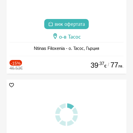
виж офертата
о-в Тасос
Ntinas Filoxenia - о. Тасос, Гърция
-15%
.37
77
39
/
лв.
€
46.53€