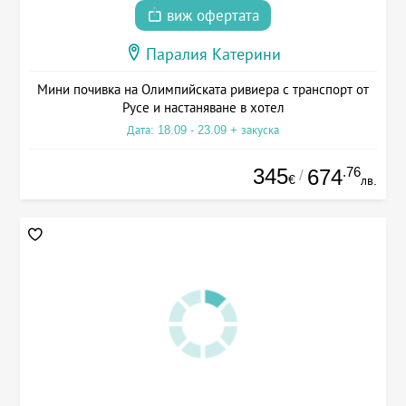
виж офертата
Паралия Катерини
Мини почивка на Олимпийската ривиера с транспорт от
Русе и настаняване в хотел
Дата: 18.09 - 23.09 + закуска
345
.76
674
/
€
лв.