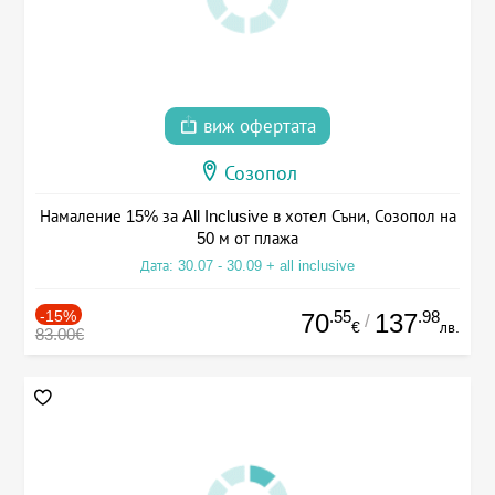
виж офертата
Созопол
Намаление 15% за All Inclusive в хотел Съни, Созопол на
50 м от плажа
Дата: 30.07 - 30.09 + all inclusive
-15%
.55
.98
70
137
/
€
лв.
83.00€