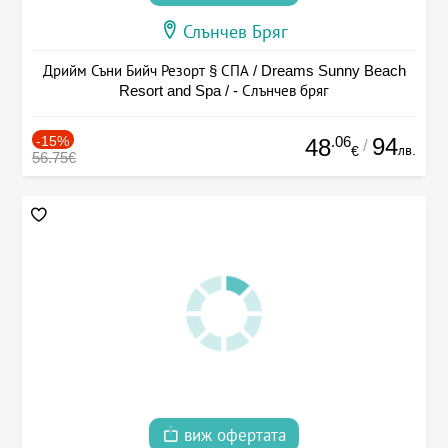
Слънчев Бряг
Дрийм Съни Бийч Резорт § СПА / Dreams Sunny Beach
Resort and Spa / - Слънчев бряг
-15%
.06
94
48
/
лв.
€
56.75€
виж офертата