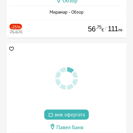
Обзор
Мирамар - Обзор
-25%
.75
111
56
/
лв.
€
75.67€
виж офертата
Павел Баня