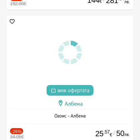
144
281
€
лв.
192.00€
виж офертата
Албена
Оазис - Албена
-25%
.57
50
25
/
лв.
€
34.05€