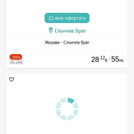
виж офертата
Слънчев Бряг
Жерави - Слънчев бряг
-20%
.12
55
28
/
лв.
€
35.28€