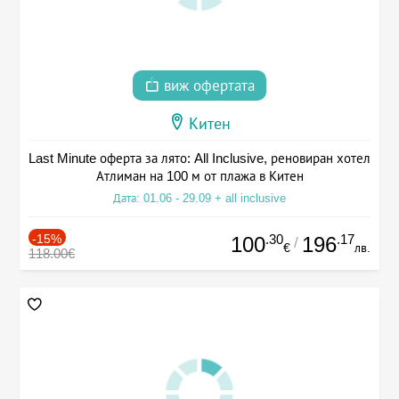
виж офертата
Китен
Last Minute оферта за лято: All Inclusive, реновиран хотел
Атлиман на 100 м от плажа в Китен
Дата: 01.06 - 29.09 + all inclusive
-15%
.30
.17
100
196
/
€
лв.
118.00€