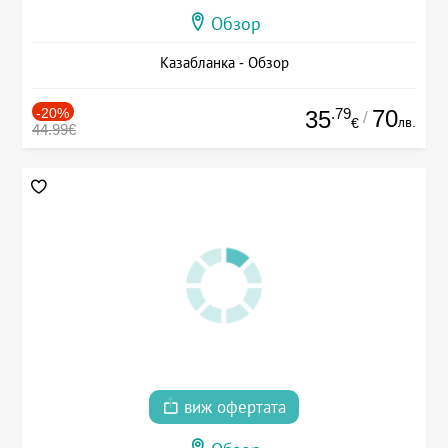
Обзор
Казабланка - Обзор
-20%
.79
70
35
/
лв.
€
44.99€
виж офертата