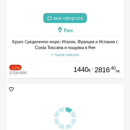
виж офертата
Рим
Круиз Средиземно море: Италия, Франция и Испания с
Costa Toscana и нощувка в Рим
+ пълен пансион
-17%
1440
.40
2816
/
€
лв.
1726.00€