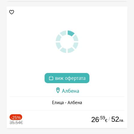
виж офертата
Албена
Елица - Албена
-25%
.59
52
26
/
лв.
€
35.54€