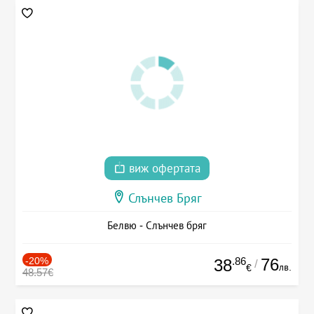
виж офертата
Слънчев Бряг
Белвю - Слънчев бряг
-20%
.86
76
38
/
лв.
€
48.57€