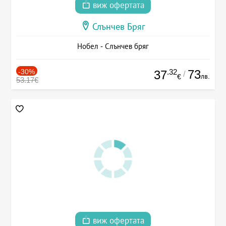
виж офертата
Слънчев Бряг
Нобел - Слънчев бряг
-30%
.32
73
37
/
лв.
€
53.17€
виж офертата