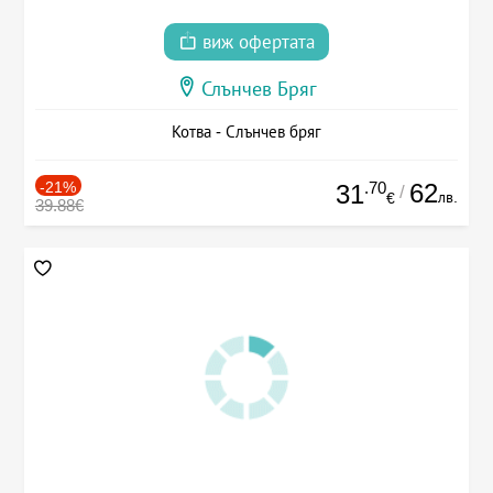
виж офертата
Слънчев Бряг
Котва - Слънчев бряг
-21%
.70
62
31
/
лв.
€
39.88€