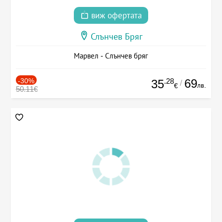
виж офертата
Слънчев Бряг
Марвел - Слънчев бряг
-30%
.28
69
35
/
лв.
€
50.11€