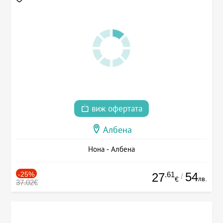
виж офертата
Албена
Нона - Албена
-25%
.61
54
27
/
лв.
€
37.02€