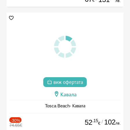
€
лв.
виж офертата
Кавала
Tosca Beach- Кавала
-30%
.15
102
52
/
лв.
€
74.65€