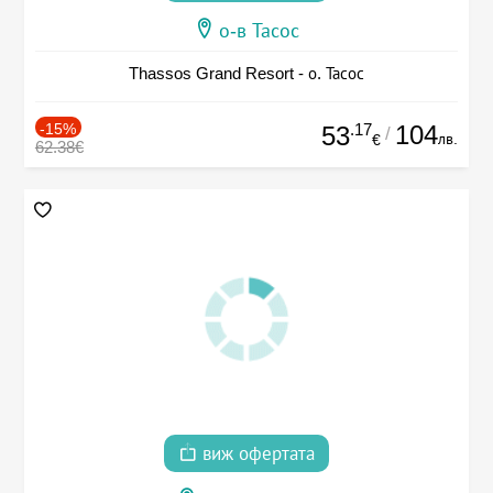
о-в Тасос
Thassos Grand Resort - о. Тасос
-15%
.17
104
53
/
лв.
€
62.38€
виж офертата