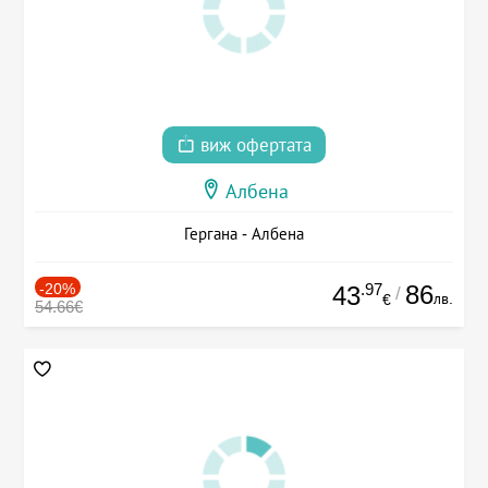
виж офертата
Албена
Гергана - Албена
-20%
.97
86
43
/
лв.
€
54.66€