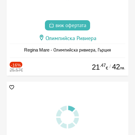
виж офертата
Олимпийска Ривиера
Regina Mare - Олимпийска ривиера, Гърция
-16%
.47
42
21
/
лв.
€
25.57€