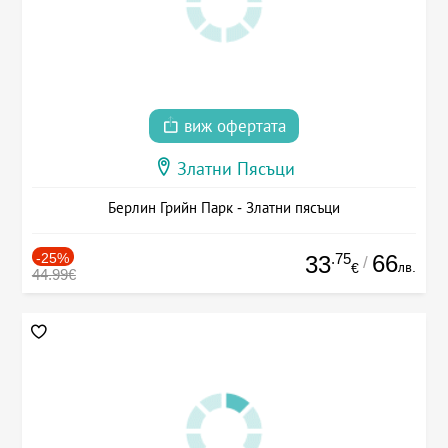
виж офертата
Златни Пясъци
Берлин Грийн Парк - Златни пясъци
-25%
.75
66
33
/
лв.
€
44.99€