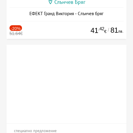
Слънчев Бряг
ЕФЕКТ Гранд Виктория - Слънчев бряг
-20%
.42
81
41
/
лв.
€
51.64€
специално предложение