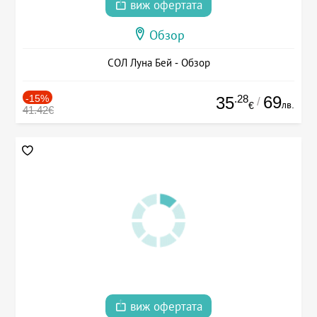
виж офертата
Обзор
СОЛ Луна Бей - Обзор
-15%
.28
69
35
/
лв.
€
41.42€
виж офертата