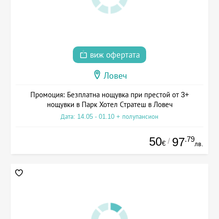
виж офертата
Ловеч
Промоция: Безплатна нощувка при престой от 3+
нощувки в Парк Хотел Стратеш в Ловеч
Дата: 14.05 - 01.10 + полупансион
50
.79
97
/
€
лв.