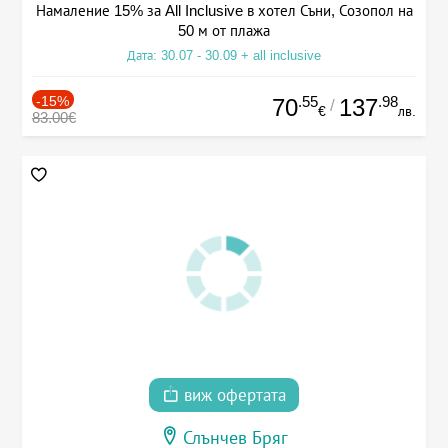
Намаление 15% за All Inclusive в хотел Съни, Созопол на
50 м от плажа
Дата: 30.07 - 30.09 + all inclusive
-15%
.55
.98
70
137
/
€
лв.
83.00€
виж офертата
Слънчев Бряг