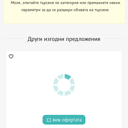
Моля, опитайте търсене по категория или премахнете някои
параметри за да се разшири обхвата на търсене.
Други изгодни предложения
виж офертата