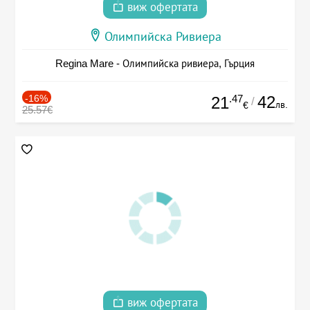
виж офертата
Олимпийска Ривиера
Regina Mare - Олимпийска ривиера, Гърция
-16%
.47
42
21
/
лв.
€
25.57€
виж офертата