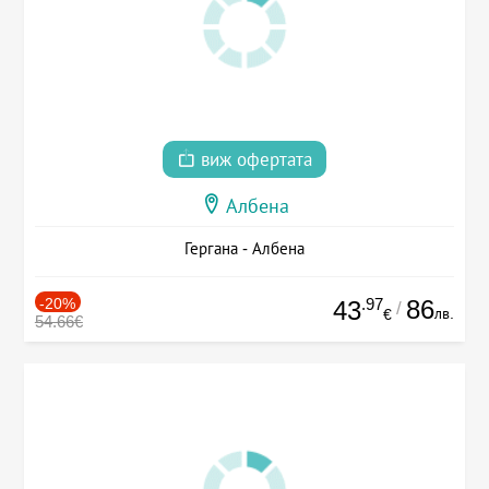
виж офертата
Албена
Гергана - Албена
-20%
.97
86
43
/
лв.
€
54.66€