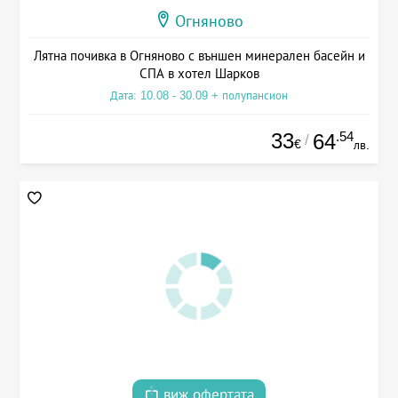
Огняново
Лятна почивка в Огняново с външен минерален басейн и
СПА в хотел Шарков
Дата: 10.08 - 30.09 + полупансион
33
.54
64
/
€
лв.
виж офертата