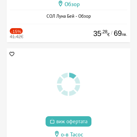
Обзор
СОЛ Луна Бей - Обзор
-15%
.28
69
35
/
лв.
€
41.42€
виж офертата
о-в Тасос