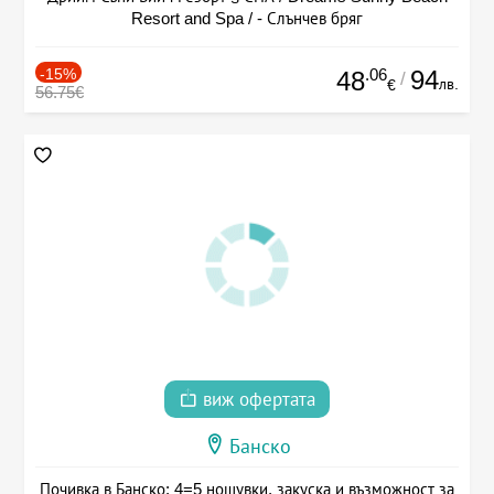
Resort and Spa / - Слънчев бряг
-15%
.06
94
48
/
лв.
€
56.75€
виж офертата
Банско
Почивка в Банско: 4=5 нощувки, закуска и възможност за