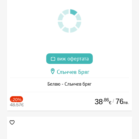
виж офертата
Слънчев Бряг
Белвю - Слънчев бряг
-20%
.86
76
38
/
лв.
€
48.57€