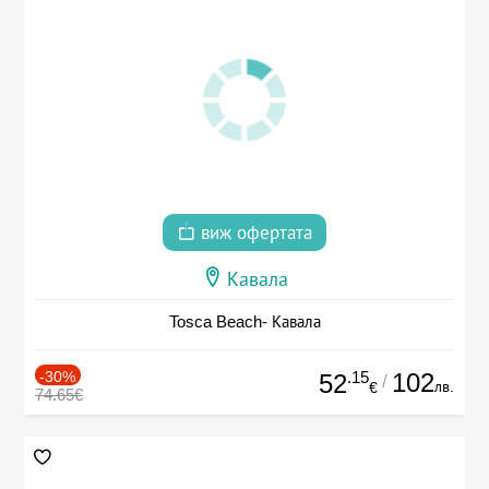
виж офертата
Кавала
Tosca Beach- Кавала
-30%
.15
102
52
/
лв.
€
74.65€