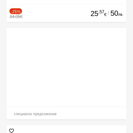
-25%
.57
50
25
/
лв.
€
34.05€
специално предложение