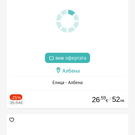
виж офертата
Албена
Елица - Албена
-25%
.59
52
26
/
лв.
€
35.54€