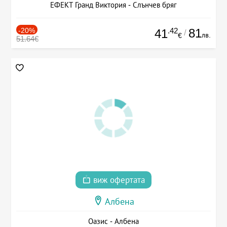
ЕФЕКТ Гранд Виктория - Слънчев бряг
-20%
.42
81
41
/
лв.
€
51.64€
виж офертата
Албена
Оазис - Албена