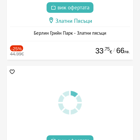
виж офертата
Златни Пясъци
Берлин Грийн Парк - Златни пясъци
-25%
.75
66
33
/
лв.
€
44.99€