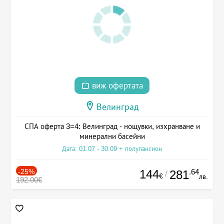
виж офертата
Велинград
СПА оферта 3=4: Велинград - нощувки, изхранване и
минерални басейни
Дата: 01.07 - 30.09 + полупансион
-25%
144
.64
281
/
€
лв.
192.00€