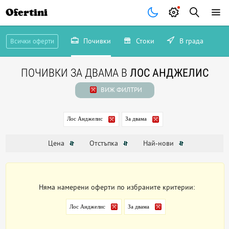
Ofertini
Почивки
Стоки
В града
Всички оферти
ПОЧИВКИ ЗА ДВАМА В
ЛОС АНДЖЕЛИС
ВИЖ ФИЛТРИ
Лос Анджелис
За двама
Цена
Отстъпка
Най-нови
Няма намерени оферти по избраните критерии:
Лос Анджелис
За двама