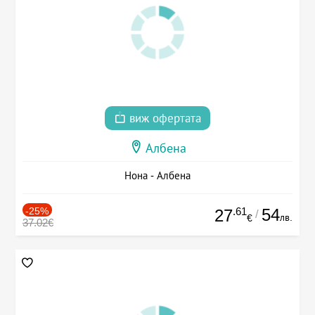
виж офертата
Албена
Нона - Албена
-25%
.61
54
27
/
лв.
€
37.02€