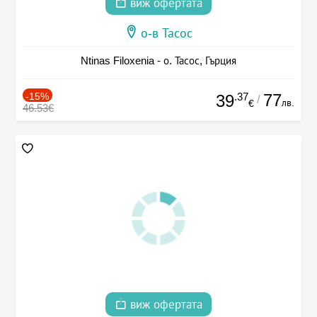
виж офертата
о-в Тасос
Ntinas Filoxenia - о. Тасос, Гърция
-15%
.37
77
39
/
лв.
€
46.53€
виж офертата