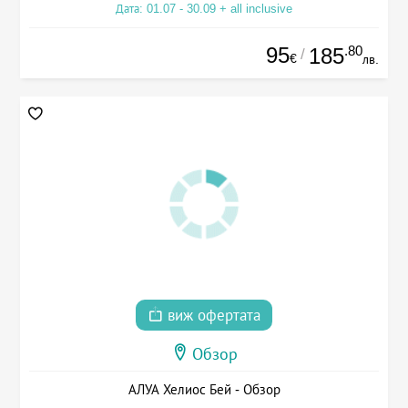
Дата: 01.07 - 30.09 + all inclusive
95
.80
185
/
€
лв.
виж офертата
Обзор
АЛУА Хелиос Бей - Обзор