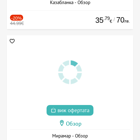
Казабланка - Обзор
-20%
.79
70
35
/
лв.
€
44.99€
виж офертата
Обзор
Мирамар - Обзор