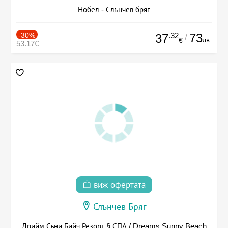
Нобел - Слънчев бряг
-30%
.32
73
37
/
лв.
€
53.17€
виж офертата
Слънчев Бряг
Дрийм Съни Бийч Резорт § СПА / Dreams Sunny Beach