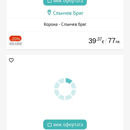
виж офертата
Слънчев Бряг
Корона - Слънчев бряг
-20%
.37
77
39
/
лв.
€
49.08€
виж офертата