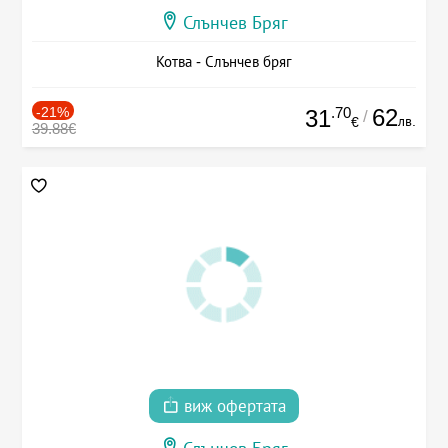
Слънчев Бряг
Котва - Слънчев бряг
-21%
.70
62
31
/
лв.
€
39.88€
виж офертата