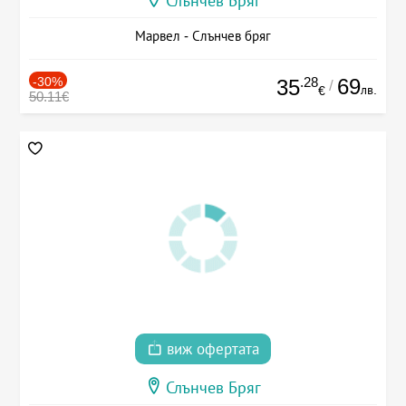
Слънчев Бряг
Марвел - Слънчев бряг
-30%
.28
69
35
/
лв.
€
50.11€
виж офертата
Слънчев Бряг