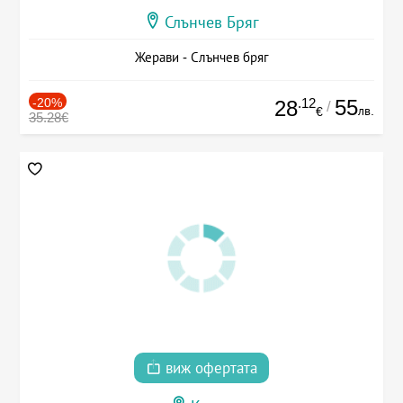
Слънчев Бряг
Жерави - Слънчев бряг
-20%
.12
55
28
/
лв.
€
35.28€
виж офертата