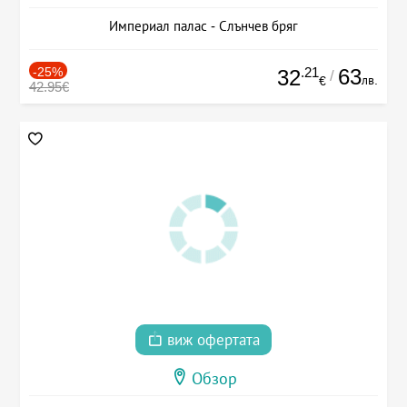
Империал палас - Слънчев бряг
-25%
.21
63
32
/
лв.
€
42.95€
виж офертата
Обзор