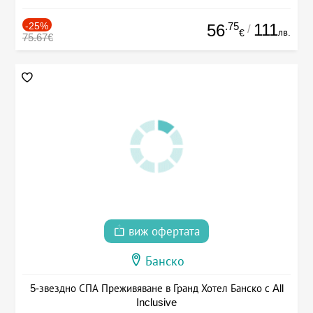
-25%
.75
111
56
/
лв.
€
75.67€
виж офертата
Банско
5-звездно СПА Преживяване в Гранд Хотел Банско с All
Inclusive