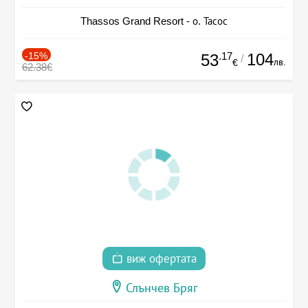
Thassos Grand Resort - о. Тасос
-15%
.17
104
53
/
лв.
€
62.38€
виж офертата
Слънчев Бряг