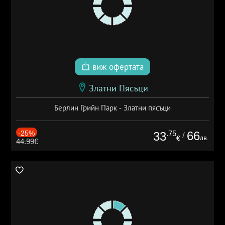
виж офертата
Златни Пясъци
Берлин Грийн Парк - Златни пясъци
-25%
.75
66
33
/
лв.
€
44.99€