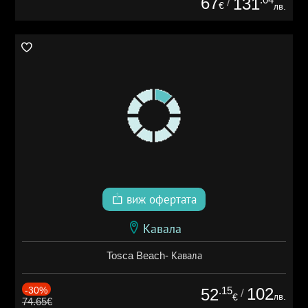
67
131
/
€
лв.
виж офертата
Кавала
Tosca Beach- Кавала
-30%
.15
102
52
/
лв.
€
74.65€