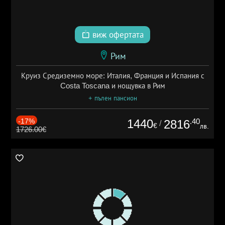
виж офертата
Рим
Круиз Средиземно море: Италия, Франция и Испания с
Costa Toscana и нощувка в Рим
+ пълен пансион
-17%
1440
.40
2816
/
€
лв.
1726.00€