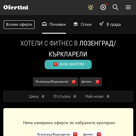
Ofertini
Почивки
Стоки
В града
Всички оферти
ХОТЕЛИ С ФИТНЕС В
ЛОЗЕНГРАД/
КЪРКЛАРЕЛИ
ВИЖ ФИЛТРИ
Лозенград/Къркларели
фитнес
Цена
Отстъпка
Най-нови
Няма намерени оферти по избраните критерии:
Лозенград/Къркларели
фитнес