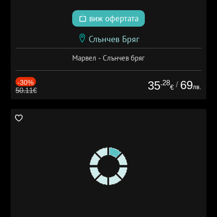
виж офертата
Слънчев Бряг
Марвел - Слънчев бряг
-30%
.28
69
35
/
лв.
€
50.11€