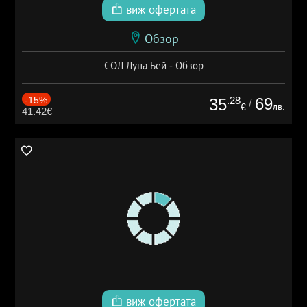
виж офертата
Обзор
СОЛ Луна Бей - Обзор
-15%
.28
69
35
/
лв.
€
41.42€
виж офертата