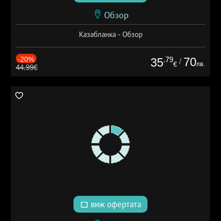
Обзор
Казабланка - Обзор
-20%
.79
70
35
/
лв.
€
44.99€
виж офертата