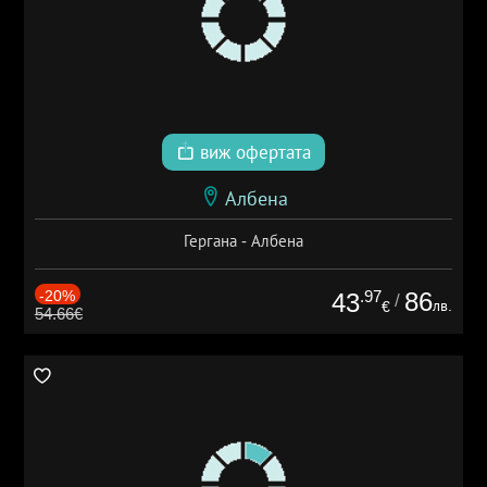
виж офертата
Албена
Гергана - Албена
-20%
.97
86
43
/
лв.
€
54.66€