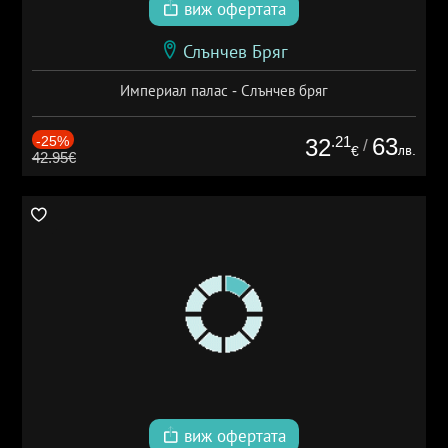
виж офертата
Слънчев Бряг
Империал палас - Слънчев бряг
-25%
.21
63
32
/
лв.
€
42.95€
виж офертата