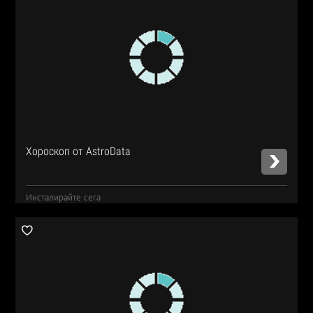
Хороскоп от AstroData
Инсталирайте сега