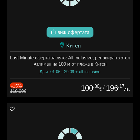
виж офертата
Китен
Last Minute оферта за лято: All Inclusive, реновиран хотел
Атлиман на 100 м от плажа в Китен
Дата: 01.06 - 29.09 + all inclusive
-15%
.30
.17
100
196
/
€
лв.
118.00€