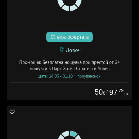
виж офертата
Ловеч
Промоция: Безплатна нощувка при престой от 3+
нощувки в Парк Хотел Стратеш в Ловеч
Дата: 14.05 - 01.10 + полупансион
50
.79
97
/
€
лв.