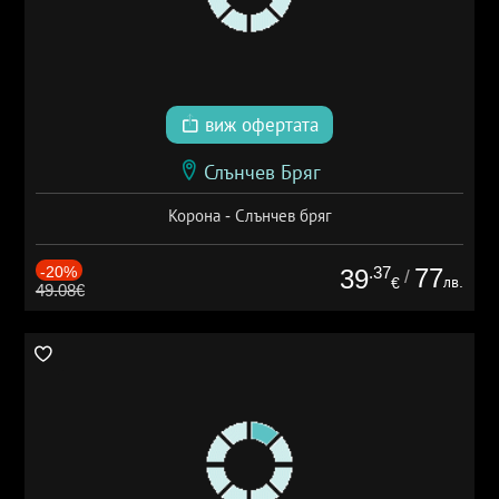
виж офертата
Слънчев Бряг
Корона - Слънчев бряг
-20%
.37
77
39
/
лв.
€
49.08€