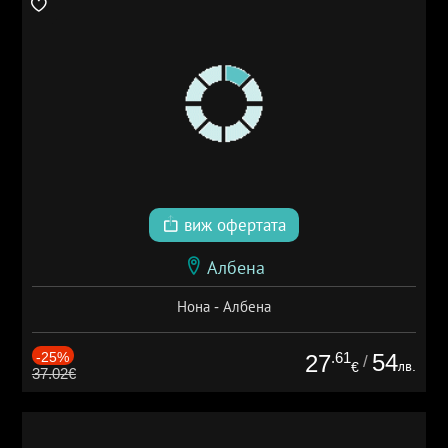
виж офертата
Албена
Нона - Албена
-25%
.61
54
27
/
лв.
€
37.02€