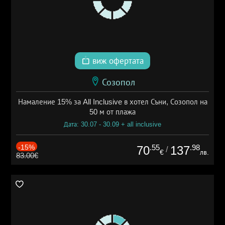
виж офертата
Созопол
Намаление 15% за All Inclusive в хотел Съни, Созопол на
50 м от плажа
Дата: 30.07 - 30.09 + all inclusive
-15%
.55
.98
70
137
/
€
лв.
83.00€