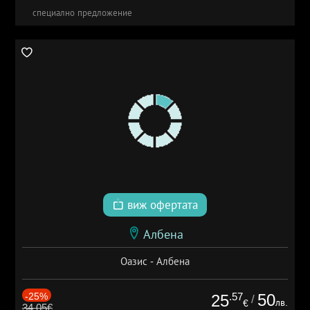
специално предложение
виж офертата
Албена
Оазис - Албена
-25%
.57
50
25
/
лв.
€
34.05€