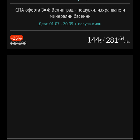
СПА оферта 3=4: Велинград - нощувки, изхранване и
минерални басейни
Дата: 01.07 - 30.09 + полупансион
-25%
144
.64
281
/
€
лв.
192.00€