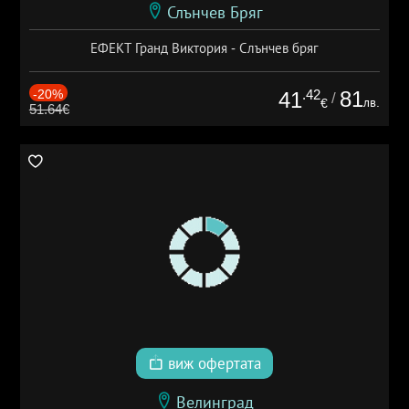
Слънчев Бряг
ЕФЕКТ Гранд Виктория - Слънчев бряг
-20%
.42
81
41
/
лв.
€
51.64€
виж офертата
Велинград