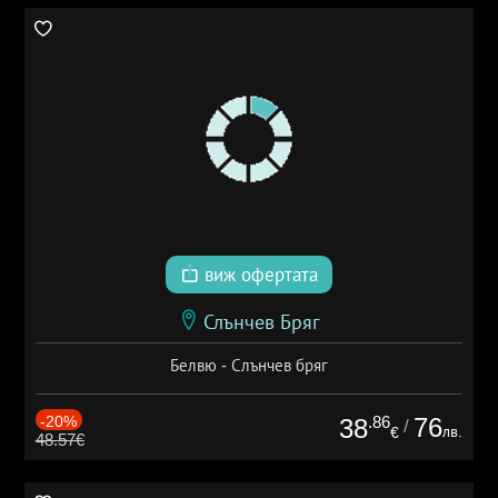
виж офертата
Слънчев Бряг
Белвю - Слънчев бряг
-20%
.86
76
38
/
лв.
€
48.57€