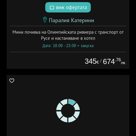
виж офертата
Паралия Катерини
Мини почивка на Олимпийската ривиера с транспорт от
Русе и настаняване в хотел
Дата: 18.09 - 23.09 + закуска
345
.76
674
/
€
лв.