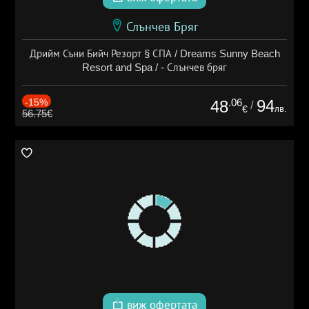
Слънчев Бряг
Дрийм Съни Бийч Резорт § СПА / Dreams Sunny Beach
Resort and Spa / - Слънчев бряг
-15%
.06
94
48
/
лв.
€
56.75€
виж офертата