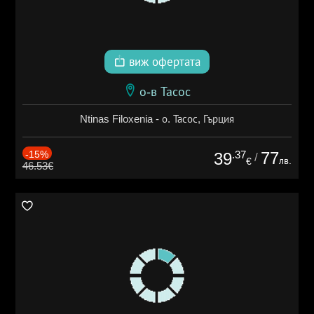
виж офертата
о-в Тасос
Ntinas Filoxenia - о. Тасос, Гърция
-15%
.37
77
39
/
лв.
€
46.53€