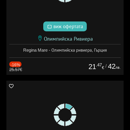
виж офертата
Олимпийска Ривиера
Regina Mare - Олимпийска ривиера, Гърция
-16%
.47
42
21
/
лв.
€
25.57€