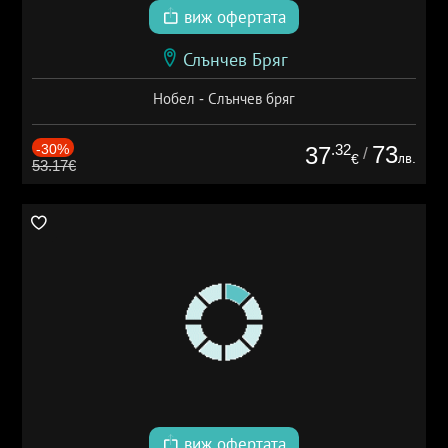
виж офертата
Слънчев Бряг
Нобел - Слънчев бряг
-30%
.32
73
37
/
лв.
€
53.17€
виж офертата