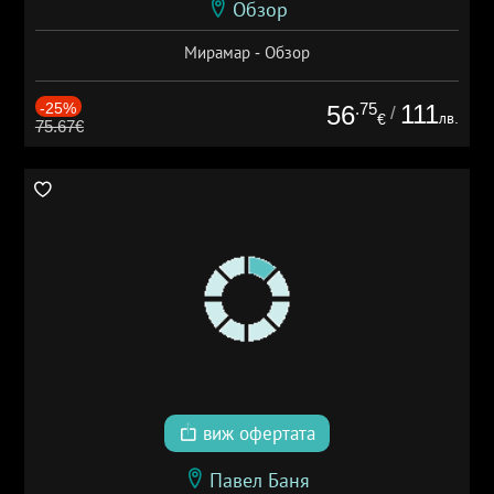
Обзор
Мирамар - Обзор
-25%
.75
111
56
/
лв.
€
75.67€
виж офертата
Павел Баня