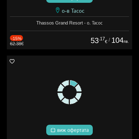
о-в Тасос
Thassos Grand Resort - о. Тасос
-15%
.17
104
53
/
лв.
€
62.38€
виж офертата