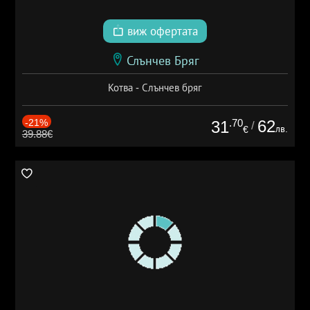
виж офертата
Слънчев Бряг
Котва - Слънчев бряг
-21%
.70
62
31
/
лв.
€
39.88€