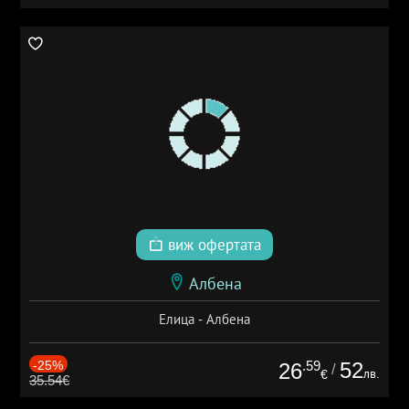
виж офертата
Албена
Елица - Албена
-25%
.59
52
26
/
лв.
€
35.54€