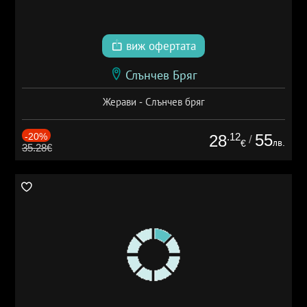
виж офертата
Слънчев Бряг
Жерави - Слънчев бряг
-20%
.12
55
28
/
лв.
€
35.28€